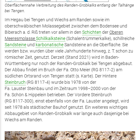
Oberflächennahe Verbreitung des Randen-Grobkalks entlang der Talhänge
bei Tengen.
Im Hegau bei Tengen und Wiechs am Randen sowie im
oberschwäbischen Molassegebiet zwischen dem Bodensee und
Biberach a. d. Riß treten vor allem in den
Schichten
der
Oberen
Meeresmolasse
Schillkalksteine
(Schalentrümmerkalke), schillreiche
Sandsteine
und
karbonatische
Sandsteine an die Oberfläche. Sie
werden bzw. wurden über viele Jahrhunderte hinweg, z. T. schon zu
römischer Zeit, genutzt. Derzeit (Stand 2021) wird in Baden-
Württemberg nur noch der Randen-Grobkalk bei Tengen abgebaut.
Der Abbau findet im Bruch der Fa. Otto Meier (RG 8117‑2) am
südlichen Ortsrand von Tengen statt (s. Karte). Der Hintere
Steinbruch
(RG 8117‑4) wurde bis 1978 von der
Fa. Lauster Steinbau und im Zeitraum 1998–2000 von der
Fa. Schön & Hippelein betrieben. Der Vordere Steinbruch
(RG 8117‑300), einst ebenfalls von der Fa. Lauster angelegt, wird
seit 1978 als städtischer Bauhof genutzt. Ein weiteres wichtiges
Abbaugebiet von Randen-Grobkalk war lange auch dasjenige bei
Wiechs am Randen.