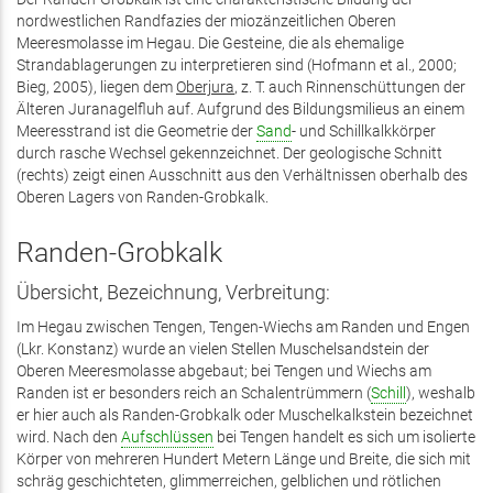
nordwestlichen Randfazies der miozänzeitlichen Oberen
Meeresmolasse im Hegau. Die Gesteine, die als ehemalige
Strandablagerungen zu interpretieren sind (Hofmann et al., 2000;
Bieg, 2005), liegen dem
Oberjura
, z. T. auch Rinnenschüttungen der
Älteren Juranagelfluh auf. Aufgrund des Bildungsmilieus an einem
Meeresstrand ist die Geometrie der
Sand
- und Schillkalkkörper
durch rasche Wechsel gekennzeichnet. Der geologische Schnitt
(rechts) zeigt einen Ausschnitt aus den Verhältnissen oberhalb des
Oberen Lagers von Randen-Grobkalk.
Randen-Grobkalk
Übersicht, Bezeichnung, Verbreitung:
Im Hegau zwischen Tengen, Tengen-Wiechs am Randen und Engen
(Lkr. Konstanz) wurde an vielen Stellen Muschelsandstein der
Oberen Meeresmolasse abgebaut; bei Tengen und Wiechs am
Randen ist er besonders reich an Schalentrümmern (
Schill
), weshalb
er hier auch als Randen-Grobkalk oder Muschelkalkstein bezeichnet
wird. Nach den
Aufschlüssen
bei Tengen handelt es sich um isolierte
Körper von mehreren Hundert Metern Länge und Breite, die sich mit
schräg geschichteten, glimmerreichen, gelblichen und rötlichen