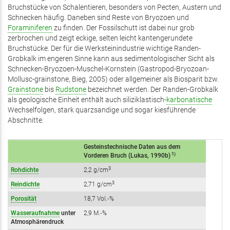
Bruchstücke von Schalentieren, besonders von Pecten, Austern und
Schnecken häufig. Daneben sind Reste von Bryozoen und
Foraminiferen
zu finden. Der Fossilschutt ist dabei nur grob
zerbrochen und zeigt eckige, selten leicht kantengerundete
Bruchstücke. Der für die Werksteinindustrie wichtige Randen-
Grobkalk im engeren Sinne kann aus sedimentologischer Sicht als
Schnecken-Bryozoen-Muschel-Kornstein (Gastropod-Bryozoan-
Mollusc-grainstone, Bieg, 2005) oder allgemeiner als Biosparit bzw.
Grainstone
bis
Rudstone
bezeichnet werden. Der Randen-Grobkalk
als geologische Einheit enthält auch siliziklastisch-
karbonatische
Wechselfolgen, stark quarzsandige und sogar kiesführende
Abschnitte.
Gesteinstechnische Daten aus dem
1)
Vorderen Bruch (Lukas, 1990b)
3
Rohdichte
2,2 g/­cm
3
Reindichte
2,71 g/­cm
Porosität
18,7 Vol.‑%
Wasseraufnahme
unter
2,9 M.‑%
Atmosphärendruck