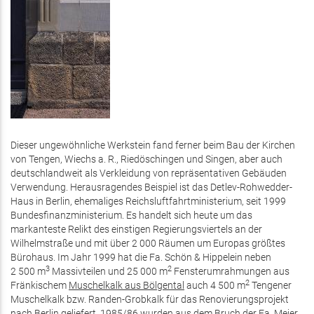
Dieser ungewöhnliche Werkstein fand ferner beim Bau der Kirchen
von Tengen, Wiechs a. R., Riedöschingen und Singen, aber auch
deutschlandweit als Verkleidung von repräsentativen Gebäuden
Verwendung. Herausragendes Beispiel ist das Detlev-Rohwedder-
Haus in Berlin, ehemaliges Reichsluftfahrtministerium, seit 1999
Bundesfinanzministerium. Es handelt sich heute um das
markanteste Relikt des einstigen Regierungsviertels an der
Wilhelmstraße und mit über 2 000 Räumen um Europas größtes
Bürohaus. Im Jahr 1999 hat die Fa. Schön & Hippelein neben
3
2
2 500 m
Massivteilen und 25 000 m
Fensterumrahmungen aus
2
Fränkischem
Muschelkalk aus Bölgental
auch 4 500 m
Tengener
Muschelkalk bzw. Randen-Grobkalk für das Renovierungsprojekt
nach Berlin geliefert. 1985/86 wurden aus dem Bruch der Fa. Meier