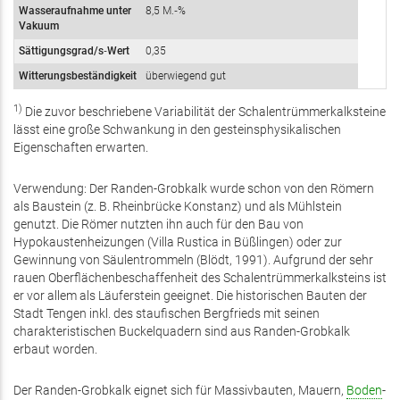
Wasseraufnahme unter
8,5 M.‑%
Vakuum
Sättigungsgrad/s‑Wert
0,35
Witterungsbeständigkeit
überwiegend gut
1)
Die zuvor beschriebene Variabilität der Schalentrümmerkalksteine
lässt eine große Schwankung in den gesteinsphysikalischen
Eigenschaften erwarten.
Verwendung: Der Randen-Grobkalk wurde schon von den Römern
als Baustein (z. B. Rheinbrücke Konstanz) und als Mühlstein
genutzt. Die Römer nutzten ihn auch für den Bau von
Hypokaustenheizungen (Villa Rustica in Büßlingen) oder zur
Gewinnung von Säulentrommeln (Blödt, 1991). Aufgrund der sehr
rauen Oberflächenbeschaffenheit des Schalentrümmerkalksteins ist
er vor allem als Läuferstein geeignet. Die historischen Bauten der
Stadt Tengen inkl. des staufischen Bergfrieds mit seinen
charakteristischen Buckelquadern sind aus Randen-Grobkalk
erbaut worden.
Der Randen-Grobkalk eignet sich für Massivbauten, Mauern,
Boden
-