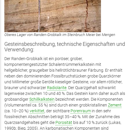
Oberes Lager von Randen-Grobkalk im Steinbruch Meier bei Mengen
Gesteinsbeschreibung, technische Eigenschaften und
Verwendung:
Der Randen-Grobkalk ist ein poröser, grober,
komponentengestützter Schalentrümmerkalkstein mit
hellgelblicher, graugelber bis hellrötlichbrauner Färbung. Er enthält
neben den dominierenden Fossilbruchstücken grobe Quarzkörner
und Millimeter große Gerölle kieseliger Gesteine, vor allem rötlicher,
brauner und schwarzer
Radiolarite
. Der Quarzgehalt schwankt
lagenweise zwischen 10 und 40 %. Das Gestein kann daher auch als
grobsandiger
Schillkalkstein
bezeichnet werden. Die Komponenten
(Volumenanteil ca. 55 %) sind durch einen grobkristallinen
Zement
(ca. 10–20 %)
verkittet
, der sichtbare
Porenraum
in den sehr
fossilreichen Abschnitten beträgt 35–40 %. Mit der Zunahme des
Quarzsandgehaltes geht die
Porosität
bis auf 10 % zurück (Lukas,
1990b; Bieg, 2005). An karbonatischen Komponenten sind