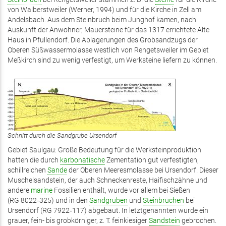
von Walberstweiler (Werner, 1994) und für die Kirche in Zell am
Andelsbach. Aus dem Steinbruch beim Junghof kamen, nach
Auskunft der Anwohner, Mauersteine für das 1317 errichtete Alte
Haus in Pfullendorf. Die Ablagerungen des Grobsandzugs der
Oberen Süßwassermolasse westlich von Rengetsweiler im Gebiet
Meßkirch sind zu wenig verfestigt, um Werksteine liefern zu können.
Schnitt durch die Sandgrube Ursendorf
Gebiet Saulgau: Große Bedeutung für die Werksteinproduktion
hatten die durch
karbonatische
Zementation gut verfestigten,
schillreichen
Sande
der Oberen Meeresmolasse bei Ursendorf. Dieser
Muschelsandstein, der auch Schneckenreste, Haifischzähne und
andere
marine
Fossilien enthält, wurde vor allem bei Sießen
(RG 8022‑325) und in den
Sandgruben
und
Steinbrüchen
bei
Ursendorf (RG 7922‑117) abgebaut. In letztgenannten wurde ein
grauer, fein- bis grobkörniger, z. T. feinkiesiger
Sandstein
gebrochen.