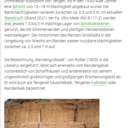
unmittelbar südöstlich von Tengen, wo in den 1930/40er Jahren
eine
Schicht
von 13–18 m Mächtigkeit abgebaut wurde. Die
Bankmächtigkeiten variieren zwischen ca. 0,3 und 3 m. Im aktuellen
Steinbruch
(Stand 2021) der Fa. Otto Meier (RG 8117‑2) werden
drei, jeweils 1,5 bis 3 m mächtige Lager von
Schillkalksteinen
genutzt, die mit Glimmersanden und plattigen Feinsandsteinen
wechsellagern. Die Vorkommen des Randen-Grobkalks in der
Umgebung von Wiechs am Randen weisen nutzbare Mächtigkeiten
zwischen ca. 2,5 und 7 m auf.
Die Bezeichnung „Randengrobkalk“, von Rollier (1903) in die
Literatur eingeführt, leitet sich einerseits vom Randengebiet
nordwestlich von Schaffhausen und andererseits von seinem
ungewöhnlich grobkörnigen und großporigen Erscheinungsbild ab.
Er wird auch als Tengener Muschelkalk, Tengener
Kalkstein
oder
Randenkalk bezeichnet.