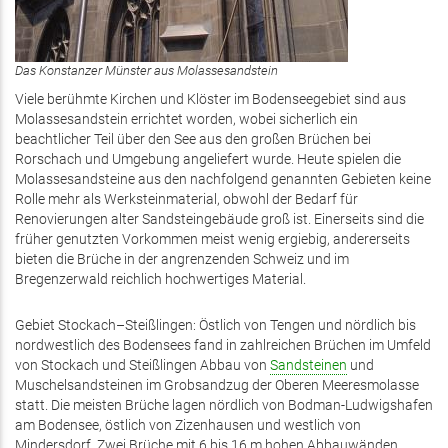
Das Konstanzer Münster aus Molassesandstein
Viele berühmte Kirchen und Klöster im Bodenseegebiet sind aus
Molassesandstein errichtet worden, wobei sicherlich ein
beachtlicher Teil über den See aus den großen Brüchen bei
Rorschach und Umgebung angeliefert wurde. Heute spielen die
Molassesandsteine aus den nachfolgend genannten Gebieten keine
Rolle mehr als Werksteinmaterial, obwohl der Bedarf für
Renovierungen alter Sandsteingebäude groß ist. Einerseits sind die
früher genutzten Vorkommen meist wenig ergiebig, andererseits
bieten die Brüche in der angrenzenden Schweiz und im
Bregenzerwald reichlich hochwertiges Material.
Gebiet Stockach–Steißlingen: Östlich von Tengen und nördlich bis
nordwestlich des Bodensees fand in zahlreichen Brüchen im Umfeld
von Stockach und Steißlingen Abbau von
Sandsteinen
und
Muschelsandsteinen im Grobsandzug der Oberen Meeresmolasse
statt. Die meisten Brüche lagen nördlich von Bodman-Ludwigshafen
am Bodensee, östlich von Zizenhausen und westlich von
Mindersdorf. Zwei Brüche mit 6 bis 16 m hohen Abbauwänden