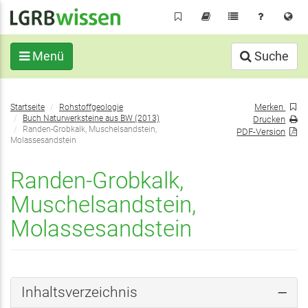
Direkt
zum
Inhalt
Menü
Suche
Sie
Merken
Startseite
Rohstoffgeologie
befinden
Buch Naturwerksteine aus BW (2013)
Drucken
sich
Randen-Grobkalk, Muschelsandstein,
PDF-Version
Molassesandstein
hier:
Randen-Grobkalk,
Muschelsandstein,
Molassesandstein
Inhaltsverzeichnis