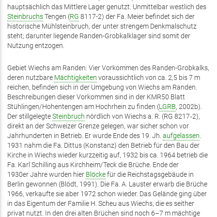
hauptsächlich das Mittlere Lager genutzt. Unmittelbar westlich des
Steinbruchs
Tengen (
RG
8117-2) der Fa. Meier befindet sich der
historische Mühlsteinbruch, der unter strengem Denkmalschutz
steht; darunter ­liegende Randen-Grobkalklager sind somit der
Nutzung entzogen.
Gebiet Wiechs am Randen: Vier Vorkommen des Randen-Grobkalks,
deren nutzbare
Mächtigkeiten
voraussichtlich von ca. 2,5 bis 7 m
reichen, befinden sich in der Umgebung von Wiechs am Randen.
Beschreibungen dieser Vorkommen sind in der KMR50 Blatt
Stühlingen/Hohentengen am Hochrhein zu finden (
LGRB
, 2002b).
Der stillgelegte
Steinbruch
nördlich von Wiechs a. R. (RG 8217‑2),
direkt an der Schweizer Grenze gelegen, war sicher schon vor
Jahrhunderten in Betrieb. Er wurde Ende des 19. Jh.
aufgelassen
.
1931 nahm die Fa. Dittus (Konstanz) den Betrieb für den Bau der
Kirche in Wiechs wieder kurzzeitig auf, 1932 bis ca. 1964 betrieb die
Fa. Karl Schilling aus Kirchheim/Teck die Brüche. Ende der
1930er Jahre wurden hier
Blöcke
für die Reichstagsgebäude in
Berlin gewonnen (Blödt, 1991). Die Fa. A. Lauster erwarb die Brüche
1966, verkaufte sie aber 1972 schon wieder. Das Gelände ging über
in das Eigentum der Familie H. Scheu aus Wiechs, die es seither
privat nutzt. In den drei alten Brüchen sind noch 6–7 m mächtige