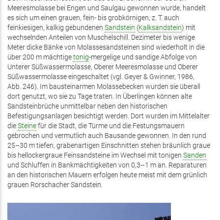
Meeresmolasse bei Engen und Saulgau gewonnen wurde, handelt
es sich um einen grauen, fein- bis grobkörnigen, z. T. auch
feinkiesigen, kalkig gebundenen
Sandstein
(
Kalksandstein
) mit
wechselnden Anteilen von Muschelschill. Dezimeter bis wenige
Meter dicke Bänke von Molassesandsteinen sind wiederholt in die
über 200 m mächtige
tonig
-mergelige und sandige Abfolge von
Unterer Süßwassermolasse, Oberer Meeresmolasse und Oberer
Süßwassermolasse eingeschaltet (vgl. Geyer & Gwinner, 1986,
Abb. 246). Im bausteinarmen Molassebecken wurden sie überall
dort genutzt, wo sie zu Tage traten. In Überlingen können alte
Sandsteinbrüche unmittelbar neben den historischen
Befestigungsanlagen besichtigt werden. Dort wurden im Mittelalter
die
Steine
für die Stadt, die Türme und die Festungsmauern
gebrochen und vermutlich auch Bausande gewonnen. In den rund
25–30 m tiefen, grabenartigen Einschnitten stehen bräunlich graue
bis hellockergraue Feinsandsteine im Wechsel mit tonigen
Sanden
und Schluffen in Bankmächtigkeiten von 0,3–1 m an. Reparaturen
an den historischen Mauern erfolgen heute meist mit dem grünlich
grauen Rorschacher Sandstein.