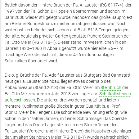
östlich davon der Hintere Bruch der Fa. A. Lauster (RG 8117‑4), der
1997 von der Fa. Schön & Hippelein übernommen und schon im
Jahr 2000 wieder stillgelegt wurde, nachdem das große Bauprojekt
am Berliner Bundesfinanzministerium abgeschlossen war. Noch
weiter östlich befindet sich, schon auf Blatt 8118 Tengen gelegen,
der alte, heute als privater Garten genutzte frühere Steinbruch der
Fa. Otto Meier (RG 8118‑1). Dieser stand im Wesentlichen in den
Jahren 1920–1960 in Abbau; genutzt wurde hier eine 5,5–7 m
mächtige Werksteinschicht, die von 4–6 m dünnbankigen
Schillkalken überlagert wird.
Die o. g. Brüche der Fa. Adolf Lauster aus Stuttgart-Bad Cannstatt,
heutige Fa. Lauster Steinbau, liegen etwas oberhalb des
Abbauniveaus (Stand 2013) der Fa. Otto Meier. Im
Steinbruch
der
Fa. Otto Meier waren im Jahr 2013 vier Lager aus
Schillkalksteinen
aufgeschlossen
. Die unteren drei werden genutzt und liefern
mehrere Kubikmeter große ­Blöcke in guter Qualität (s. a. Profil
Stbr. O. Meier bei Tengen). Die schonende Gewinnung erfolgt, wie
schon in den 1940er Jahren, mit einer Schrämsäge. Das Oberste
Lager und das Obere Lager stellten in den Steinbrüchen der
Fa. Lauster (Vorderer und Hinterer Bruch) die Hauptwerksteinlager
dar. Im alten Steinbruch Meier (RG 8118‑1) wurde wahrscheinlich