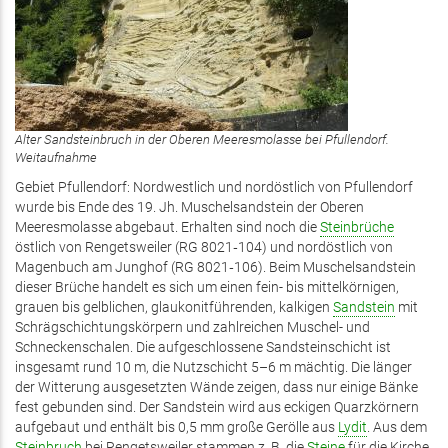
Alter Sandsteinbruch in der Oberen Meeresmolasse bei Pfullendorf.
Weitaufnahme
Gebiet Pfullendorf: Nordwestlich und nordöstlich von Pfullendorf
wurde bis Ende des 19. Jh. Muschelsandstein der ­Oberen
Meeresmolasse abgebaut. Erhalten sind noch die
Steinbrüche
östlich von Rengetsweiler (RG 8021‑104) und nordöstlich von
Magenbuch am Junghof (RG 8021‑106). Beim Muschelsandstein
dieser Brüche handelt es sich um einen fein- bis mittelkörnigen,
grauen bis gelblichen, glaukonitführenden, kalkigen
Sandstein
mit
Schrägschichtungskörpern und zahlreichen Muschel- und
Schneckenschalen. Die aufgeschlossene Sandsteinschicht ist
insgesamt rund 10 m, die Nutzschicht 5–6 m mächtig. Die länger
der Witterung ausgesetzten Wände zeigen, dass nur einige Bänke
fest gebunden sind. Der Sandstein wird aus eckigen Quarzkörnern
aufgebaut und enthält bis 0,5 mm große Gerölle aus
Lydit
. Aus dem
Steinbruch
bei Rengetsweiler stammen z. B. die
Steine
für die Kirche