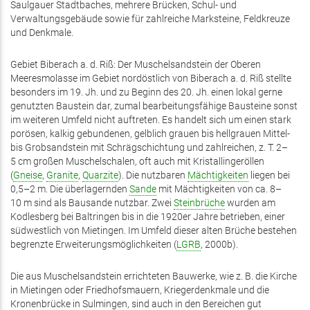
Saulgauer Stadtbaches, mehrere Brücken, Schul- und
Verwaltungsgebäude sowie für zahlreiche Marksteine, Feldkreuze
und Denkmale.
Gebiet Biberach a. d. Riß: Der Muschelsandstein der Oberen
Meeresmolasse im Gebiet nordöstlich von Biberach a. d. Riß stellte
besonders im 19. Jh. und zu Beginn des 20. Jh. einen lokal gerne
genutzten Baustein dar, zumal bearbeitungsfähige Bausteine sonst
im weiteren Umfeld nicht auftreten. Es handelt sich um einen stark
porösen, kalkig gebundenen, gelblich grauen bis hellgrauen Mittel-
bis Grobsandstein mit Schrägschichtung und zahlreichen, z. T. 2–
5 cm großen Muschelschalen, oft auch mit Kristallingeröllen
(
Gneise
,
Granite
,
Quarzite
). Die nutzbaren
Mächtigkeiten
liegen bei
0,5–2 m. Die überlagernden
Sande
mit Mächtigkeiten von ca. 8–
10 m sind als Bausande nutzbar. Zwei
Steinbrüche
wurden am
Kodlesberg bei Baltringen bis in die 1920er Jahre betrieben, einer
südwestlich von Mietingen. Im Umfeld dieser alten Brüche bestehen
begrenzte Erweiterungsmöglichkeiten (
LGRB
, 2000b).
Die aus Muschelsandstein errichteten Bauwerke, wie z. B. die Kirche
in Mietingen oder Friedhofsmauern, Kriegerdenkmale und die
Kronenbrücke in Sulmingen, sind auch in den Bereichen gut