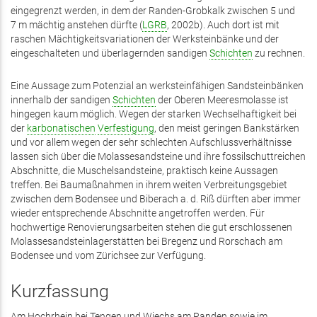
eingegrenzt werden, in dem der Randen-Grobkalk zwischen 5 und
7 m mächtig anstehen dürfte (
LGRB
, 2002b). Auch dort ist mit
raschen Mächtigkeitsvariationen der Werksteinbänke und der
eingeschalteten und überlagernden sandigen
Schichten
zu rechnen.
Eine Aussage zum Potenzial an werksteinfähigen Sandsteinbänken
innerhalb der sandigen
Schichten
der Oberen Meeresmolasse ist
hingegen kaum möglich. Wegen der starken Wechselhaftigkeit bei
der
karbonatischen
Verfestigung
, den meist geringen Bankstärken
und vor allem wegen der sehr schlechten Aufschlussverhältnisse
lassen sich über die Molassesandsteine und ihre fossilschuttreichen
Abschnitte, die Muschelsandsteine, praktisch keine Aussagen
treffen. Bei Baumaßnahmen in ihrem weiten Verbreitungsgebiet
zwischen dem Bodensee und Biberach a. d. Riß dürften aber immer
wieder entsprechende Abschnitte angetroffen werden. Für
hochwertige Renovierungsarbeiten stehen die gut erschlossenen
Molassesandsteinlagerstätten bei Bregenz und Rorschach am
Bodensee und vom Zürichsee zur Verfügung.
Kurzfassung
Am Hochrhein bei Tengen und Wiechs am Randen sowie im