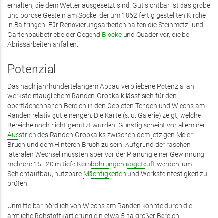
erhalten, die dem Wetter ausgesetzt sind. Gut sichtbar ist das grobe
und poröse Gestein am Sockel der um 1862 fertig gestellten Kirche
in Baltringen. Für Renovierungsarbeiten halten die Steinmetz- und
Gartenbaubetriebe der Gegend
Blöcke
und Quader vor, die bei
Abrissarbeiten anfallen.
Potenzial
Das nach jahrhundertelangem Abbau verbliebene Potenzial an
werksteintauglichem Randen-Grobkalk lässt sich für den
oberflächennahen Bereich in den Gebieten Tengen und Wiechs am
Randen relativ gut einengen. Die Karte (s. u. Galerie) zeigt, welche
Bereiche noch nicht genutzt wurden. Günstig scheint vor allem der
Ausstrich
des Randen-Grobkalks zwischen dem jetzigen Meier-
Bruch und dem Hinteren Bruch zu sein. Aufgrund der raschen
lateralen Wechsel müssten aber vor der Planung einer Gewinnung
mehrere 15–20 m tiefe
Kernbohrungen
abgeteuft
werden, um
Schichtaufbau, nutzbare
Mächtigkeiten
und Werksteinfestigkeit zu
prüfen.
Unmittelbar nördlich von Wiechs am Randen konnte durch die
amtliche Rohstoffkartierung ein etwa 5 ha großer Bereich