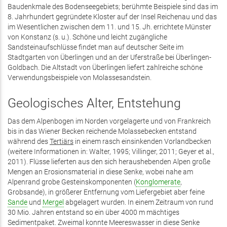
Baudenkmale des Bodenseegebiets; berühmte Beispiele sind das im
8. Jahrhundert gegründete Kloster auf der Insel Reichenau und das
im Wesentlichen zwischen dem 11. und 15. Jh. errichtete Münster
von Konstanz (s. u.). Schöne und leicht zugängliche
Sandsteinaufschlüsse findet man auf deutscher Seite im
Stadtgarten von Überlingen und an der Uferstraße bei Überlingen-
Goldbach. Die Altstadt von Überlingen liefert zahlreiche schöne
Verwendungsbeispiele von Molassesandstein.
Geologisches Alter, Entstehung
Das dem Alpenbogen im Norden vorgelagerte und von Frankreich
bis in das Wiener Becken reichende Molassebecken entstand
während des
Tertiärs
in einem rasch einsinkenden Vorlandbecken
(weitere Informationen in: Walter, 1995; Villinger, 2011; Geyer et al.,
2011). Flüsse lieferten aus den sich heraushebenden Alpen große
Mengen an Erosionsmaterial in diese Senke, wobei nahe am
Alpenrand grobe Gesteinskomponenten (
Konglomerate
,
Grobsande), in größerer Entfernung vom Liefergebiet aber feine
Sande
und
Mergel
abgelagert wurden. In einem Zeitraum von rund
30 Mio. Jahren entstand so ein über 4000 m mächtiges
Sedimentpaket. Zweimal konnte Meereswasser in diese Senke