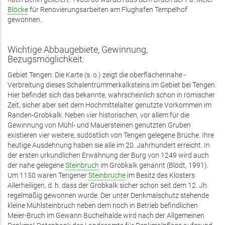
Blöcke
für Renovierungsarbeiten am Flughafen Tempelhof
gewonnen.
Wichtige Abbaugebiete, Gewinnung,
Bezugsmöglichkeit:
Gebiet Tengen: Die Karte (s. o.) zeigt die oberflächennahe ­
Verbreitung dieses Schalentrümmerkalksteins im Gebiet bei Tengen.
Hier befindet sich das bekannte, wahr­scheinlich schon in römischer
Zeit, sicher aber seit dem Hochmittelalter genutzte Vorkommen im
Ran­den-Grobkalk. Neben vier historischen, vor allem für die
Gewinnung von Mühl- und Mauersteinen genutzten ­Gruben
existieren vier weitere, südöstlich von Tengen gelegene Brüche. Ihre
heutige Ausdehnung haben sie alle im 20. Jahrhundert erreicht. In
der ersten urkundlichen Erwähnung der Burg von 1249 wird auch
der nahe gelegene
Steinbruch
im Grobkalk genannt (Blödt, 1991).
Um 1150 waren Tengener
Steinbrüche
im Besitz des Klosters
Allerheiligen, d. h. dass der Grobkalk sicher schon seit dem 12. Jh.
regelmäßig gewonnen wurde. Der unter Denkmalschutz stehende
kleine Mühlsteinbruch neben dem noch in Betrieb befindlichen
Meier-Bruch im Gewann Büchelhalde wird nach der Allgemeinen