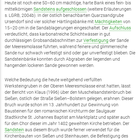
Heute ist noch eine 50–60 cm mächtige, harte Bank eines fein- bis
mittelkörnigen
Sandsteins
aufgeschlossen
(weitere Erläuterungen
s. LGRB, 2004b). In der östlich benachbarten Quarzsandgrube
Ursendorf sind vier solcher Härtlingsbänke mit
Mächtigkeiten
von
15–20 cm in die Sandablagerungen eingeschaltet. Der
Aufschluss
verdeutlicht, dass karbonatreiche Schichtwässer in gut
durchlässigen Grobsandabschnitten zur
Verfestigung
der Sande
der Meeresmolasse führten, während feinere und glimmerreiche
Sande nur schwach verfestigt sind oder gar unverfestigt blieben. Die
Sandsteinbänke konnten durch Abgraben der liegenden und
hangenden lockeren Sande gewonnen werden.
Welche Bedeutung die heute weitgehend verfüllten
Werksteingruben in der Oberen Meeresmolasse einst hatten, lässt
der Bericht von Klaus (1996) über den Muschelsandsteinbruch bei
Sießen, östlich der Straße Sießen–Bolstern gelegen, erahnen. Dieser
Bruch ­wurde schon im 13. Jahrhundert zur Gewinnung von
Bausteinen für den romanischen Kirchturm der Saulgauer
Stadtkirche St. Johannes Baptist am Marktplatz und später auch
für den Chor dieser im Jahr 1402 geweihten Kirche betrieben. Der
Sandstein
aus diesem Bruch wurde ferner verwendet für die
Kirchenbauten von Sießen und Steinhausen, die Befestigung des