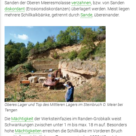
Sanden der Oberen Meeresmolasse
verzahnen
, bzw. von Sanden
diskordant
(Erosionsdiskordanzen) überlagert werden. Meist liegen
mehrere Schillkalkbänke, getrennt durch
Sande
, übereinander.
Oberes Lager und Top des Mittleren Lagers im Steinbruch O. Meier bei
Tengen
Die
Mächtigkeit
der Werksteinfazies im Randen-Grobkalk weist
Schwankungen zwischen unter 1 m bis max. 18 m auf. Besonders
hohe
Mächtigkeiten
erreichen die Schillkalke im Vorderen Bruch