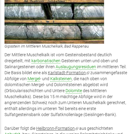
Gipsstein im Mittleren Muschelkalk, Bad Rappenau
Der Mittlere Muschelkalk ist vom Gesteinsbestand deutlich
dreigeteilt, mit
karbonatischen
Gesteinen unten und oben und
Salinargesteinen oder ihren
Auslaugungsresiduen
im mittleren Teil.
Die Basis bildet eine als
Karlstadt-Formation
(Link
zusammengefasste
Abfolge von
Mergel
- und
Kalksteinen
, die nach oben von
ist
dolomitischen Mergel- und Dolomitsteinen abgelöst wird
extern)
(Orbicularisschichten und Untere
Dolomite
des Mittleren
Muschelkalks). Diese bis 15 m mächtige Abfolge wird in der
angrenzenden Schweiz noch zum Unteren Muschelkalk gerechnet,
enthält allerdings im unteren Teil bereits eine erste
Sulfatgesteinsbank oder Sulfatknollenlage (Geislingen-Bank).
Darüber folgt die
Heilbronn-Formation
(Link
aus geschichteten