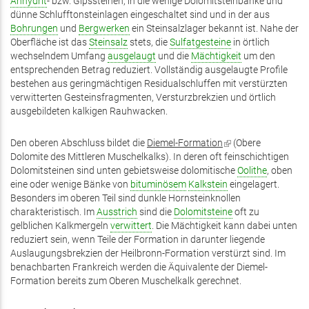
Anhydrit
- bzw. Gipssteinen, in die wenige Dolomitsteinbänke und
ist
dünne Schlufftonsteinlagen eingeschaltet sind und in der aus
extern)
Bohrungen
und
Bergwerken
ein Steinsalzlager bekannt ist. Nahe der
Oberfläche ist das
Steinsalz
stets, die
Sulfatgesteine
in örtlich
wechselndem Umfang
ausgelaugt
und die
Mächtigkeit
um den
entsprechenden Betrag reduziert. Vollständig ausgelaugte Profile
bestehen aus geringmächtigen Residualschluffen mit verstürzten
verwitterten Gesteinsfragmenten, Versturzbrekzien und örtlich
ausgebildeten kalkigen Rauhwacken.
Den oberen Abschluss bildet die
Diemel-Formation
(Link
(Obere
Dolomite des Mittleren Muschelkalks). In deren oft feinschichtigen
ist
Dolomitsteinen sind unten gebietsweise dolomitische
extern)
Oolithe
, oben
eine oder wenige Bänke von
bituminösem
Kalkstein
eingelagert.
Besonders im oberen Teil sind dunkle Hornsteinknollen
charakteristisch. Im
Ausstrich
sind die
Dolomitsteine
oft zu
gelblichen Kalkmergeln
verwittert
. Die Mächtigkeit kann dabei unten
reduziert sein, wenn Teile der Formation in darunter liegende
Auslaugungsbrekzien der Heilbronn-Formation verstürzt sind. Im
benachbarten Frankreich werden die Äquivalente der Diemel-
Formation bereits zum Oberen Muschelkalk gerechnet.