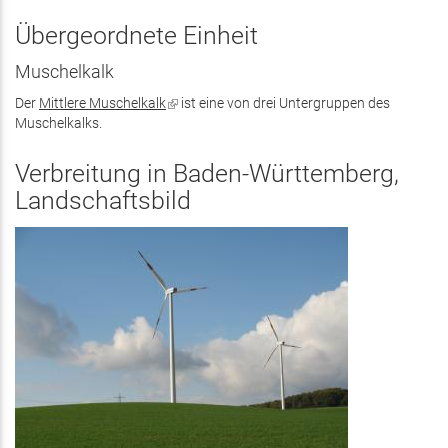
ist
exte
Übergeordnete Einheit
Muschelkalk
Der
Mittlere Muschelkalk
(Link
ist eine von drei Untergruppen des
Muschelkalks.
ist
extern)
Verbreitung in Baden-Württemberg,
Landschaftsbild