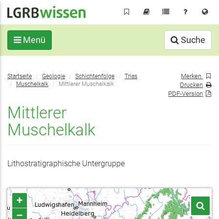
Direkt
zum
Inhalt
Menü
Suche
Sie
Merken
Startseite
Geologie
Schichtenfolge
Trias
befinden
Muschelkalk
Mittlerer Muschelkalk
Drucken
sich
PDF-Version
hier:
Mittlerer
Muschelkalk
Lithostratigraphische Untergruppe
+
–