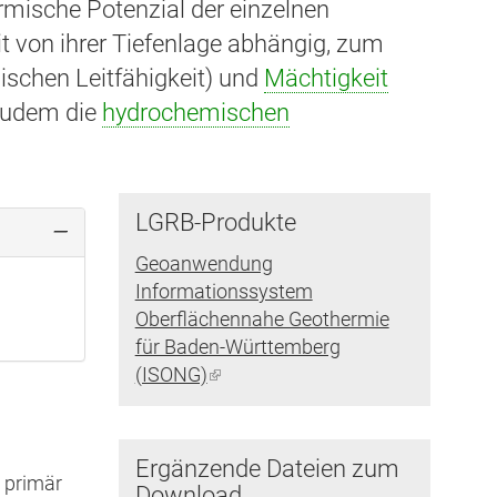
mische Potenzial der einzelnen
t von ihrer Tiefenlage abhängig, zum
ischen Leitfähigkeit) und
Mächtigkeit
 zudem die
hydrochemischen
LGRB-Produkte
Geoanwendung
Informationssystem
Oberflächennahe Geothermie
für Baden-Württemberg
(ISONG)
(Link
ist
extern)
Ergänzende Dateien zum
 primär
Download