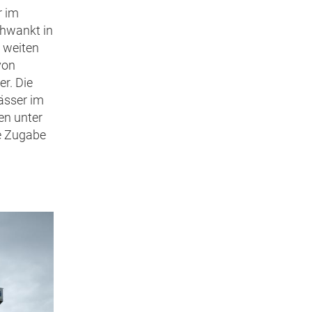
r im
chwankt in
 weiten
von
r. Die
ässer im
en unter
ne Zugabe