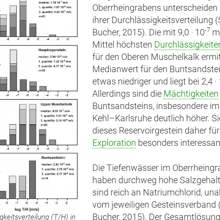
Oberrheingrabens unterscheiden 
ihrer Durchlässigkeitsverteilung 
-7
Bucher, 2015). Die mit 9,0 · 10
m
Mittel höchsten
Durchlässigkeite
für den Oberen Muschelkalk ermit
Medianwert für den Buntsandstei
etwas niedriger und liegt bei 2,4 ·
Allerdings sind die
Mächtigkeiten
Buntsandsteins, insbesondere i
Kehl–Karlsruhe deutlich höher. 
dieses Reservoirgestein daher für
Exploration
besonders interessan
Die Tiefenwässer im Oberrheing
haben durchweg hohe Salzgehal
sind reich an Natriumchlorid, un
vom jeweiligen Gesteinsverband 
Bucher, 2015). Der Gesamtlösung
gkeitsverteilung (T/H) in