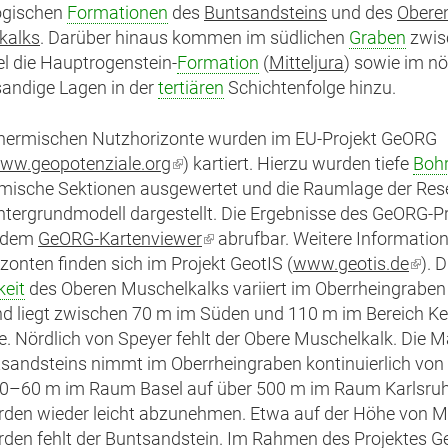
ogischen
Formationen
des
Buntsandsteins
und des
Obere
kalks
. Darüber hinaus kommen im südlichen
Graben
zwis
l die Hauptrogenstein-
Formation
(
Mitteljura
) sowie im nö
andige Lagen in der
tertiären
Schichtenfolge hinzu.
thermischen Nutzhorizonte wurden im EU-Projekt GeORG
www.geopotenziale.org
(Link
) kartiert. Hierzu wurden tiefe
Boh
mische Sektionen ausgewertet und die Raumlage der Rese
ist
tergrundmodell dargestellt. Die Ergebnisse des GeORG-P
extern)
f dem
GeORG-Kartenviewer
(Link
abrufbar. Weitere Informatio
zonten finden sich im Projekt GeotIS (
ist
www.geotis.de
(Link
). D
eit
des Oberen Muschelkalks variiert im Oberrheingraben
extern)
ist
d liegt zwischen 70 m im Süden und 110 m im Bereich K
exte
e. Nördlich von Speyer fehlt der Obere Muschelkalk. Die M
sandsteins nimmt im Oberrheingraben kontinuierlich vo
50–60 m im Raum Basel auf über 500 m im Raum Karlsru
rden wieder leicht abzunehmen. Etwa auf der Höhe von
den fehlt der Buntsandstein. Im Rahmen des Projektes 