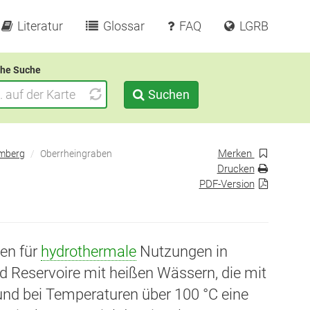
Literatur
Glossar
FAQ
LGRB
he Suche
Suchen
Merken
emberg
Oberrheingraben
Drucken
PDF-Version
en für
hydrothermale
Nutzungen in
d Reservoire mit heißen Wässern, die mit
nd bei Temperaturen über 100 °C eine