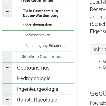
Tiefe Geothermie
zusätz
Reserv
Tiefe Geothermie in
Baden-Württemberg
andere
(Schic
Oberrheingraben
Eigens
Molassebecken
Genehmigung, Erlaubnisse
Inhal
Mitteltiefe Geothermie
G
B
Geotourismus
Hydrogeologie
Ingenieurgeologie
Geot
Rohstoffgeologie
Potenzie