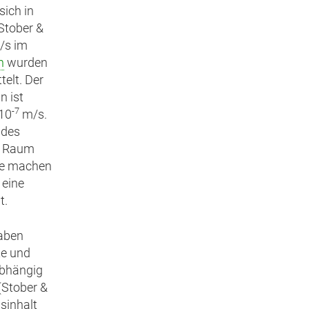
sich in
(Stober &
/s im
n
wurden
telt. Der
n ist
-7
 10
m/s.
des
m Raum
Sie machen
 eine
t.
raben
te und
abhängig
(Stober &
sinhalt