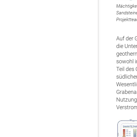
Mächtigkei
Sandstein
Projektte
Auf der 
die Unte
geotherm
sowohl i
Teil des
südliche
Wesentli
Grabenab
Nutzung 
Verstro