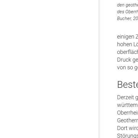
den geoth
des Oberr
Bucher, 2
einigen 
hohen Lö
oberfläc
Druck ge
von so g
Best
Derzeit 
württemb
Oberrhei
Geother
Dort wi
Störungs