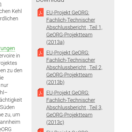
n
chen Kehl
EU-Projekt GeORG:
rdlichen
Fachlich-Technischer
Abschlussbericht , Teil 1,
GeORG-Projektteam
(2013a)
rungen
EU-Projekt GeORG:
rvoire in
Fachlich-Technischer
rojektes
Abschlussbericht , Teil 2,
nen zu den
GeORG-Projektteam
ie
(2013b)
 nur
ehl–
rn)
EU-Projekt GeORG:
ächtigkeit
Fachlich-Technischer
n Süden
Abschlussbericht , Teil 3,
he zu, um
GeORG-Projektteam
 Mannheim
(2013c)
GeORG