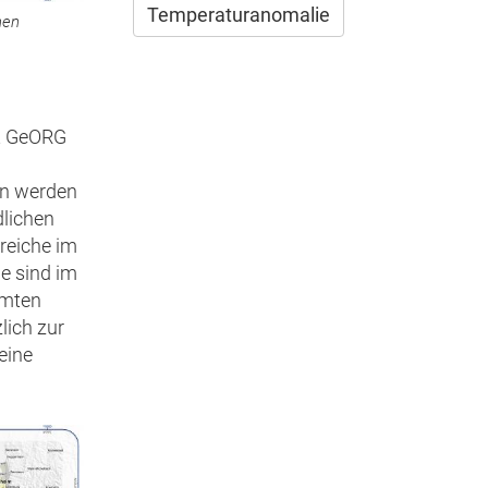
Temperaturanomalie
hen
kt GeORG
en werden
dlichen
reiche im
e sind im
mmten
lich zur
eine