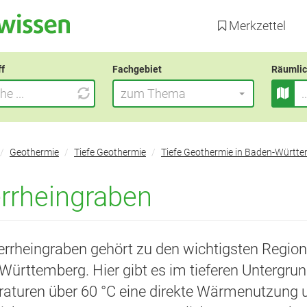
Direkt
zum
Merkzettel
Inhalt
ff
Fachgebiet
Räumlic
zum Thema
Geothermie
Tiefe Geothermie
Tiefe Geothermie in Baden-Württ
rrheingraben
errheingraben gehört zu den wichtigsten Region
ürttemberg. Hier gibt es im tieferen Untergrun
aturen über 60 °C eine direkte Wärmenutzung u