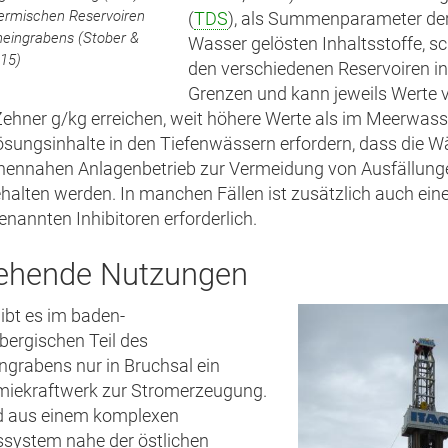
ermischen Reservoiren
(
TDS
), als Summenparameter de
heingrabens (Stober &
Wasser gelösten Inhaltsstoffe, s
015)
den verschiedenen Reservoiren in
Grenzen und kann jeweils Werte 
Zehner g/kg erreichen, weit höhere Werte als im Meerwasse
sungsinhalte in den Tiefenwässern erfordern, dass die W
hennahen Anlagenbetrieb zur Vermeidung von Ausfällung
halten werden. In manchen Fällen ist zusätzlich auch ei
enannten Inhibitoren erforderlich.
ehende Nutzungen
gibt es im baden-
ergischen Teil des
ngrabens nur in Bruchsal ein
miekraftwerk zur Stromerzeugung.
rd aus einem komplexen
system nahe der östlichen