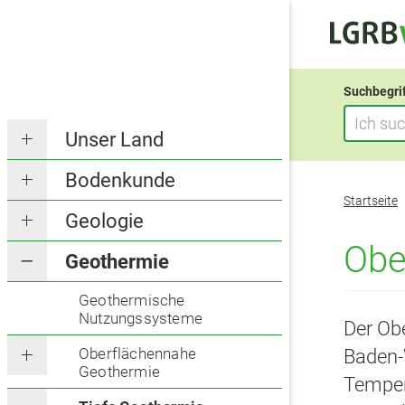
Suchbegri
Unser Land
Bodenkunde
Sie
Startseite
befinden
Geologie
sich
Obe
Geothermie
hier:
Geothermische
Nutzungssysteme
Der Ob
Oberflächennahe
Baden-W
Geothermie
Temper