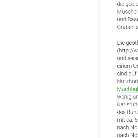
die geol
Muschel
und Base
Graben s
Die geo
(
http://
und seis
einem Un
sind au
Nutzhori
Mächtigk
wenig un
Karlsruh
des Bunt
mit ca. 
nach No
nach Nor