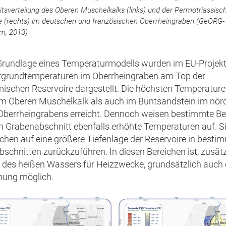
tsverteilung des Oberen Muschelkalks (links) und der Permotriassisc
e (rechts) im deutschen und französischen Oberrheingraben (GeORG-
am, 2013)
Grundlage eines Temperaturmodells wurden im EU-Proje
rgrundtemperaturen im Oberrheingraben am Top der
ischen Reservoire dargestellt. Die höchsten Temperatur
m Oberen Muschelkalk als auch im Buntsandstein im nör
 Oberrheingrabens erreicht. Dennoch weisen bestimmte Be
n Grabenabschnitt ebenfalls erhöhte Temperaturen auf. Si
chen auf eine größere Tiefenlage der Reservoire in besti
schnitten zurückzuführen. In diesen Bereichen ist, zusätz
des heißen Wassers für Heizzwecke, grundsätzlich auch 
mung möglich.