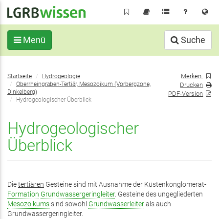
Direkt
zum
Inhalt
Menü
Suche
Sie
Merken
Startseite
Hydrogeologie
befinden
Oberrheingraben-Tertiär, Mesozoikum (Vorbergzone,
Drucken
sich
Dinkelberg)
PDF-Version
Hydrogeologischer Überblick
hier:
Hydrogeologischer
Überblick
Die
tertiären
Gesteine sind mit Ausnahme der Küstenkonglomerat-
Formation
Grundwassergeringleiter
. Gesteine des ungegliederten
Mesozoikums
sind sowohl
Grundwasserleiter
als auch
Grundwassergeringleiter.