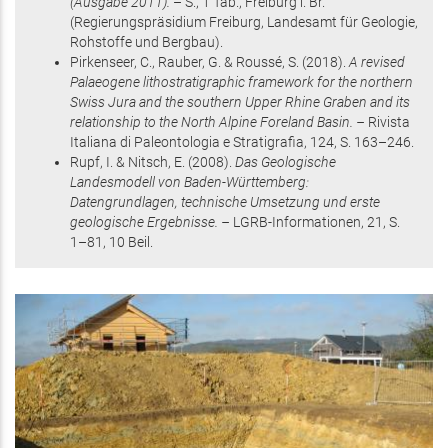
(Ausgabe 2011).
– S.
, 1 Tab.
, Freiburg i. Br.
(Regierungspräsidium Freiburg, Landesamt für Geologie,
Rohstoffe und Bergbau)
.
Pirkenseer, C., Rauber, G. & Roussé, S.
(2018)
.
A revised
Palaeogene lithostratigraphic framework for the northern
Swiss Jura and the southern Upper Rhine Graben and its
relationship to the North Alpine Foreland Basin. –
Rivista
Italiana di Paleontologia e Stratigrafia,
124
,
S. 163–246
.
Rupf, I. & Nitsch, E.
(2008)
.
Das Geologische
Landesmodell von Baden-Württemberg:
Datengrundlagen, technische Umsetzung und erste
geologische Ergebnisse. –
LGRB-Informationen,
21
,
S.
1–81
, 10 Beil
.