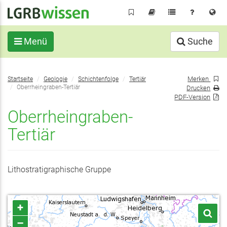
Direkt
zum
Inhalt
Menü
Suche
Sie
Merken
Startseite
Geologie
Schichtenfolge
Tertiär
befinden
Oberrheingraben-Tertiär
Drucken
sich
PDF-Version
hier:
Oberrheingraben-
Tertiär
Lithostratigraphische Gruppe
+
–