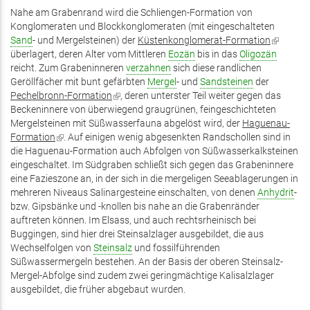
Nahe am Grabenrand wird die Schliengen-Formation von
Konglomeraten und Blockkonglomeraten (mit eingeschalteten
Sand
- und Mergelsteinen) der
Küstenkonglomerat-Formation
(Link
überlagert, deren Alter vom Mittleren
Eozän
bis in das
Oligozän
ist
reicht. Zum Grabeninneren
verzahnen
sich diese randlichen
extern)
Geröllfächer mit bunt gefärbten
Mergel
- und
Sandsteinen
der
Pechelbronn-Formation
(Link
, deren unterster Teil weiter gegen das
Beckeninnere von überwiegend graugrünen, feingeschichteten
ist
Mergelsteinen mit Süßwasserfauna abgelöst wird, der
extern)
Haguenau-
Formation
(Link
. Auf einigen wenig abgesenkten Randschollen sind in
die Haguenau-Formation auch Abfolgen von Süßwasserkalksteinen
ist
eingeschaltet. Im Südgraben schließt sich gegen das Grabeninnere
extern)
eine Fazieszone an, in der sich in die mergeligen Seeablagerungen in
mehreren Niveaus Salinargesteine einschalten, von denen
Anhydrit
-
bzw. Gipsbänke und -knollen bis nahe an die Grabenränder
auftreten können. Im Elsass, und auch rechtsrheinisch bei
Buggingen, sind hier drei Steinsalzlager ausgebildet, die aus
Wechselfolgen von
Steinsalz
und fossilführenden
Süßwassermergeln bestehen. An der Basis der oberen Steinsalz-
Mergel-Abfolge sind zudem zwei geringmächtige Kalisalzlager
ausgebildet, die früher abgebaut wurden.