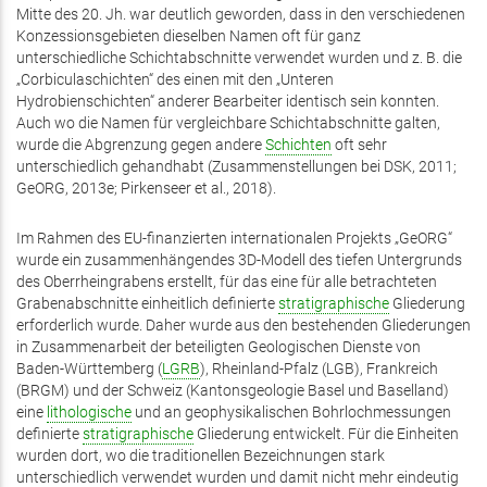
Mitte des 20. Jh. war deutlich geworden, dass in den verschiedenen
Konzessionsgebieten dieselben Namen oft für ganz
unterschiedliche Schichtabschnitte verwendet wurden und z. B. die
„Corbiculaschichten“ des einen mit den „Unteren
Hydrobienschichten“ anderer Bearbeiter identisch sein konnten.
Auch wo die Namen für vergleichbare Schichtabschnitte galten,
wurde die Abgrenzung gegen andere
Schichten
oft sehr
unterschiedlich gehandhabt (Zusammenstellungen bei DSK, 2011;
GeORG, 2013e; Pirkenseer et al., 2018).
Im Rahmen des EU-finanzierten internationalen Projekts „GeORG“
wurde ein zusammenhängendes 3D-Modell des tiefen Untergrunds
des Oberrheingrabens erstellt, für das eine für alle betrachteten
Grabenabschnitte einheitlich definierte
stratigraphische
Gliederung
erforderlich wurde. Daher wurde aus den bestehenden Gliederungen
in Zusammenarbeit der beteiligten Geologischen Dienste von
Baden-Württemberg (
LGRB
), Rheinland-Pfalz (LGB), Frankreich
(BRGM) und der Schweiz (Kantonsgeologie Basel und Baselland)
eine
lithologische
und an geophysikalischen Bohrlochmessungen
definierte
stratigraphische
Gliederung entwickelt. Für die Einheiten
wurden dort, wo die traditionellen Bezeichnungen stark
unterschiedlich verwendet wurden und damit nicht mehr eindeutig