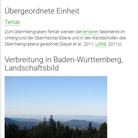
ist
exte
Übergeordnete Einheit
Tertiär
Zum Oberrheingraben-Tertiär werden die
tertiären
Sedimente im
Untergrund der Oberrheintal-Ebene und in den Randschollen des
Oberrheingrabens gerechnet (Geyer et al., 2011;
LGRB
, 2011c).
Verbreitung in Baden-Württemberg,
Landschaftsbild