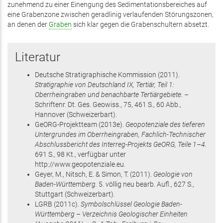
zunehmend zu einer Einengung des Sedimentationsbereiches auf
eine Grabenzone zwischen geradlinig verlaufenden Störungszonen,
an denen der
Graben
sich klar gegen die Grabenschultern absetzt.
Literatur
Deutsche Stratigraphische Kommission
(2011)
.
Stratigraphie von Deutschland IX, Tertiär, Teil 1:
Oberrheingraben und benachbarte Tertiärgebiete. –
Schriftenr. Dt. Ges. Geowiss.,
75
,
461 S.
, 60 Abb.
,
Hannover
(Schweizerbart)
.
GeORG-Projektteam
(2013
e
)
.
Geopotenziale des tieferen
Untergrundes im Oberrheingraben, Fachlich-Technischer
Abschlussbericht des Interreg-Projekts GeORG, Teile 1–4.
691 S.
, 98 Kt.
, verfügbar unter
http://www.geopotenziale.eu
.
Geyer, M., Nitsch, E. & Simon, T.
(2011)
.
Geologie von
Baden-Württemberg.
5. völlig neu bearb. Aufl.,
627 S.
,
Stuttgart
(Schweizerbart)
.
LGRB
(2011
c
)
.
Symbolschlüssel Geologie Baden-
Württemberg – Verzeichnis Geologischer Einheiten