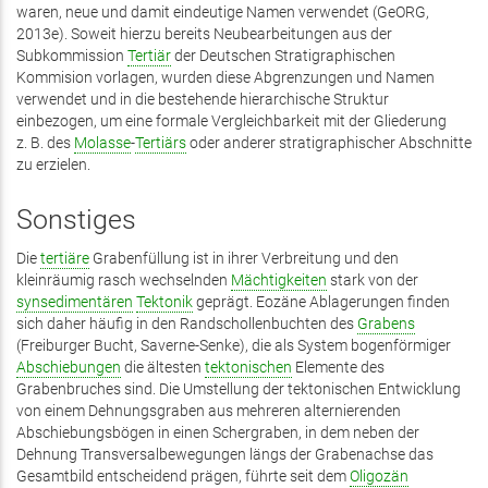
waren, neue und damit eindeutige Namen verwendet (GeORG,
2013e). Soweit hierzu bereits Neubearbeitungen aus der
Subkommission
Tertiär
der Deutschen Stratigraphischen
Kommision vorlagen, wurden diese Abgrenzungen und Namen
verwendet und in die bestehende hierarchische Struktur
einbezogen, um eine formale Vergleichbarkeit mit der Gliederung
z. B. des
Molasse
-
Tertiärs
oder anderer stratigraphischer Abschnitte
zu erzielen.
Sonstiges
Die
tertiäre
Grabenfüllung ist in ihrer Verbreitung und den
kleinräumig rasch wechselnden
Mächtigkeiten
stark von der
synsedimentären
Tektonik
geprägt. Eozäne Ablagerungen finden
sich daher häufig in den Randschollenbuchten des
Grabens
(Freiburger Bucht, Saverne-Senke), die als System bogenförmiger
Abschiebungen
die ältesten
tektonischen
Elemente des
Grabenbruches sind. Die Umstellung der tektonischen Entwicklung
von einem Dehnungsgraben aus mehreren alternierenden
Abschiebungsbögen in einen Schergraben, in dem neben der
Dehnung Transversalbewegungen längs der Grabenachse das
Gesamtbild entscheidend prägen, führte seit dem
Oligozän