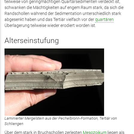
teilweise von geringmächtigen Quartärsedimenten verdeckt ist,
schwanken die Mächtigkeiten auf engem Raum stark, da sich die
Randschollen während der Sedimentation unterschiedlich stark
abgesenkt haben und das Tertiär vielfach vor der
quartären
Überlagerung teilweise wieder erodiert worden ist.
Alterseinstufung
Laminierter Mergelstein aus der Pechelbronn-Formation, Tertiär von
Schliengen
Über dem stark in Bruchschollen zerlegten
Mesozoikum
liegen als