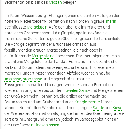
Sedimentation bis in das
Miozän
belegen.
Im Raum Wissembourg–Ettlingen gehen die bunten Abfolgen der
höheren Niederroedern-Formation nach Norden in graue,
marin
beeinflusste
Mergelstein
-Abfolgen über, die im mittleren und
nördlichen Grabenabschnitt die jüngste, spätoligozäne bis
frühmiozäne Schichtenfolge des Oberrheingraben-Tertiärs einleiten.
Die Abfolge beginnt mit der Bruchsal-Formation aus
fossilführenden grauen Mergelsteinen, die nach oben in
sulfatführende
Mergelsteine
übergehen. Darüber folgen graue bis
bräunliche Mergelsteine der Landau-Formation, in die zahlreiche
Kalk- und Dolomitsteinbänke eingeschaltet sind. In dieser meist
mehrere Hundert Meter mächtigen Abfolge wechseln häufig
limnische
,
brackische
und eingeschränkt-marine
Fossilgemeinschaften. Überlagert wird die Landau-Formation
wiederum von grünen bis bunten
fluvialen
Sand
- und Mergelsteinen
der Groß-Rohrheim-Formation, die örtlich geringmächtige
Braunkohlen und am Grabenrand auch
Konglomerate
führen
können. Nur nördlich Weinheim sind noch jüngere
Sande
und
Kiese
der Weiterstadt-Formation als jüngste Einheit des Oberrheingraben-
Tertiärs im Untergrund erhalten, jedoch im Landesgebiet nicht an
der Oberfläche
aufgeschlossen
.