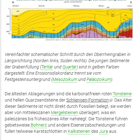
Vereinfachter schematischer Schnitt durch den Oberrheingraben in
Längsrichtung (Norden links, Süden rechts). Die jungen Sedimente
der Grabenfüllung (
Tertiär
und
Quartär
) sind in gelben Farben
dargestellt. Eine Erosionsdiskordanz trennt sie vom
Festgesteinsuntergrund (
Mesozoikum
und
Paläozoikum
).
Die ältesten Ablagerungen sind die karbonatfreien roten
Tonsteine
und hellen Quarzsandsteine der
Schliengen-Formation
(Link
. Das Alter
dieser Sedimente ist nicht direkt durch Fossilien belegt, sie werden
ist
aber von mitteleozänen
Mergelsteinen
überlagert, was ein
extern)
paleozänes bis früheozänes Alter nahelegt. Die Tonsteine führen
gebietsweise
Bohnerz
und andere Eisenerzabscheidungen und
füllen teilweise Karstschlotten in
Kalksteinen
des
Jura
aus.