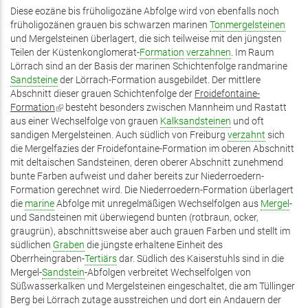
Diese eozäne bis früholigozäne Abfolge wird von ebenfalls noch
früholigozänen grauen bis schwarzen marinen
Tonmergelsteinen
und Mergelsteinen überlagert, die sich teilweise mit den jüngsten
Teilen der Küstenkonglomerat-
Formation
verzahnen
. Im Raum
Lörrach sind an der Basis der marinen Schichtenfolge randmarine
Sandsteine
der Lörrach-Formation ausgebildet. Der mittlere
Abschnitt dieser grauen Schichtenfolge der
Froidefontaine-
Formation
(Link
besteht besonders zwischen Mannheim und Rastatt
aus einer Wechselfolge von grauen
ist
Kalksandsteinen
und oft
sandigen Mergelsteinen. Auch südlich von Freiburg
extern)
verzahnt
sich
die Mergelfazies der Froidefontaine-Formation im oberen Abschnitt
mit deltaischen Sandsteinen, deren oberer Abschnitt zunehmend
bunte Farben aufweist und daher bereits zur Niederroedern-
Formation gerechnet wird. Die Niederroedern-Formation überlagert
die
marine
Abfolge mit unregelmäßigen Wechselfolgen aus
Mergel
-
und Sandsteinen mit überwiegend bunten (rotbraun, ocker,
graugrün), abschnittsweise aber auch grauen Farben und stellt im
südlichen
Graben
die jüngste erhaltene Einheit des
Oberrheingraben-
Tertiärs
dar. Südlich des Kaiserstuhls sind in die
Mergel-
Sandstein
-Abfolgen verbreitet Wechselfolgen von
Süßwasserkalken und Mergelsteinen eingeschaltet, die am Tüllinger
Berg bei Lörrach zutage ausstreichen und dort ein Andauern der