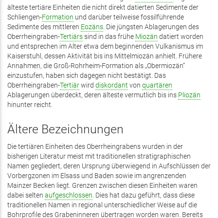
älteste tertiäre Einheiten die nicht direkt datierten Sedimente der
Schliengen-
Formation
und darüber teilweise fossilführende
Sedimente des mittleren
Eozäns
. Die jüngsten Ablagerungen des
Oberrheingraben-
Tertiärs
sind in das frühe
Miozän
datiert worden
und entsprechen im Alter etwa dem beginnenden Vulkanismus im
Kaiserstuhl, dessen Aktivität bis ins Mittelmiozän anhielt. Frühere
Annahmen, die Groß-Rohrheim-Formation als „Obermiozän”
einzustufen, haben sich dagegen nicht bestätigt. Das
Oberrheingraben-
Tertiär
wird
diskordant
von
quartären
Ablagerungen überdeckt, deren älteste vermutlich bis ins
Pliozän
hinunter reicht.
Ältere Bezeichnungen
Die tertiären Einheiten des Oberrheingrabens wurden in der
bisherigen Literatur meist mit traditionellen stratigraphischen
Namen gegliedert, deren Ursprung überwiegend in Aufschlüssen der
Vorbergzonen im Elsass und Baden sowie im angrenzenden
Mainzer Becken liegt. Grenzen zwischen diesen Einheiten waren
dabei selten
aufgeschlossen
. Dies hat dazu geführt, dass diese
traditionellen Namen in regional unterschiedlicher Weise auf die
Bohrprofile des Grabeninneren übertragen worden waren. Bereits