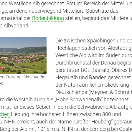
 und Westliche Alb gerechnet. Erst im Bereich der Mittel‑ u
ge, an denen überwiegend Mitteljura-Substrate das
smaterial der
Bodenbildung
stellen, beginnt das Mittlere 
e Albvorland.
Die zwischen Spaichingen und d
Hochlagen östlich von Albstadt 
Westliche Alb wird im Süden dur
Durchbruchstal der Donau begren
bereits zur BGL Baaralb, Oberes 
den Trauf der Westalb bei
Hegaualb und Randen gerechnet w
en
der Naturräumlichen Gliederung
Deutschlands (Meynen & Schmit
rd die Westalb auch als „Hohe Schwabenalb“ bezeichnet.
 ist für dieses Gebiet, in dem die Schwäbische Alb aufgr
chen
Hebung ihre höchsten Höhen zwischen 800 und
. NHN erreicht, auch der Name „Großer Heuberg“ gebräuc
Berg der Alb mit 1015 m ü. NHN ist der Lemberg bei Goshe