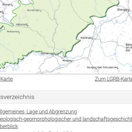
 Karte
Zum LGRB-Kart
tsverzeichnis
llgemeines, Lage und Abgrenzung
eologisch-geomorphologischer und landschaftsgeschicht
berblick