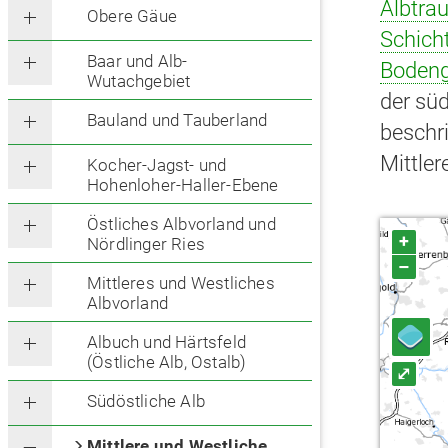
Albtrau
Obere Gäue
Schich
Baar und Alb-
Bodeng
Wutachgebiet
der sü
Bauland und Tauberland
beschr
Mittler
Kocher-Jagst- und
Hohenloher-Haller-Ebene
Östliches Albvorland und
+
Nördlinger Ries
–
Mittleres und Westliches
Albvorland
Albuch und Härtsfeld
(Östliche Alb, Ostalb)
⤢
Südöstliche Alb
Mittlere und Westliche