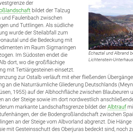
westgrenze der
oßlandschaft
bildet der Talzug
m und Faulenbach zwischen
gen und Tuttlingen. Als südliche
ng wurde der Steilabfall zum
onautal und die Bedeckung mit
sedimenten im Raum Sigmaringen
Echaztal und Albrand b
ogen. Im Südosten endet die
Lichtenstein-Unterhau
Alb dort, wo die großflächige
g mit Tertiärgesteinen einsetzt.
enzung zur Ostalb verläuft mit eher fließenden Übergänge
g an die Naturräumliche Gliederung Deutschlands (Mey
sen, 1955) auf der Albhochfläche zwischen Blaubeuren 
en an der Steige sowie im dort nordwestlich anschließenden
derum markante Landschaftsgrenze bildet der
Albtrauf
mi
Stufenhängen, der die Bodengroßlandschaft zwischen Spa
lingen an der Steige vom Albvorland abgrenzt. Die Hänge
sie mit Gesteinsschutt des Oberjuras bedeckt sind, noch 