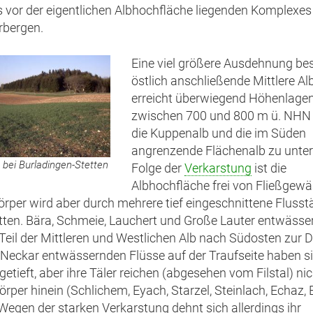
es vor der eigentlichen Albhochfläche liegenden Komplexes
rbergen.
Eine viel größere Ausdehnung bes
östlich anschließende Mittlere Alb
erreicht überwiegend Höhenlage
zwischen 700 und 800 m ü. NHN u
die Kuppenalb und die im Süden
angrenzende Flächenalb zu untert
bei Burladingen-Stetten
Folge der
Verkarstung
ist die
Albhochfläche frei von Fließgewä
örper wird aber durch mehrere tief eingeschnittene Flusstä
tten. Bära, Schmeie, Lauchert und Große Lauter entwässe
Teil der Mittleren und Westlichen Alb nach Südosten zur 
Neckar entwässernden Flüsse auf der Traufseite haben s
getieft, aber ihre Täler reichen (abgesehen vom Filstal) nic
örper hinein (Schlichem, Eyach, Starzel, Steinlach, Echaz, 
 Wegen der starken Verkarstung dehnt sich allerdings ihr