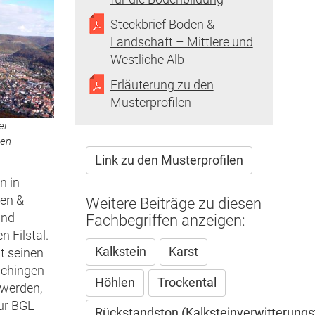
Steckbrief Boden &
Landschaft – Mittlere und
Westliche Alb
Erläuterung zu den
Musterprofilen
ei
sen
Link zu den Musterprofilen
n in
nen &
Weitere Beiträge zu diesen
und
Fachbegriffen anzeigen:
 Filstal.
Kalkstein
Karst
t seinen
ichingen
Höhlen
Trockental
 werden,
zur BGL
Rückstandston (Kalksteinverwitterungs