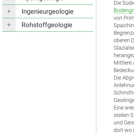
Die Süd
Bodengr
Ingenieurgeologie
von Pri
Rohstoffgeologie
Spaichin
Begrenzu
oberen D
Glazial
herangez
Mittlere 
Bedeckun
Die Abgr
Anlehnun
Schmithü
Geisling
Eine wie
steilen 
und Geis
dort wo 