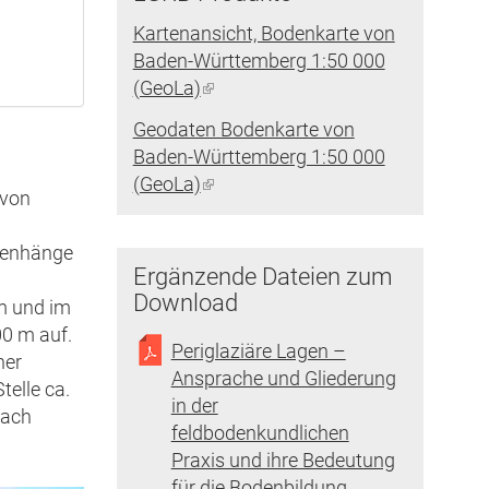
Kartenansicht, Bodenkarte von
Baden-Württemberg 1:50 000
(GeoLa)
(Link
ist
Geodaten Bodenkarte von
extern)
Baden-Württemberg 1:50 000
(GeoLa)
(Link
 von
ist
extern)
ufenhänge
Ergänzende Dateien zum
Download
m und im
00 m auf.
Periglaziäre Lagen –
ner
Ansprache und Gliederung
telle ca.
in der
nach
feldbodenkundlichen
Praxis und ihre Bedeutung
für die Bodenbildung