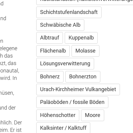
nd
Schichtstufenlandschaft
und
Schwäbische Alb
Albtrauf
Kuppenalb
en
gelegene
Flächenalb
Molasse
ch das
zt, das
Lösungsverwitterung
Donautal,
Bohnerz
Bohnerzton
ird. In
Urach-Kirchheimer Vulkangebiet
hüsen,
Paläoböden / fossile Böden
und der
Höhenschotter
Moore
hlich. Der
Kalksinter / Kalktuff
im. Er ist