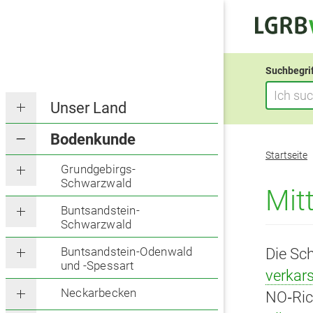
Suchbegri
Unser Land
Bodenkunde
Sie
Startseite
befinden
Grundgebirgs-
Schwarzwald
sich
Mit
hier:
Buntsandstein-
Schwarzwald
Buntsandstein-Odenwald
Die Sc
und -Spessart
verkar
Neckarbecken
NO‑Ric