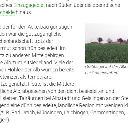
isches
Einzugsgebiet
nach Süden über die oberirdische
cheide
hinaus.
 der für den Ackerbau günstigen
en war die gut zugängliche
henlandschaft trotz der
mut schon früh besiedelt. Im
z zu anderen Mittelgebirgen
e Alb zum Altsiedelland. Viele der
Grabhügel auf der Alb
hen Höhlen der Alb wurden bereits
bei Grabenstetten
tsteinzeit als temporäre
ze genutzt. Heute ist die Mittlere
liche Alb, abgesehen von den dicht besiedelten und
alisierten Talräumen bei Albstadt und Geislingen an der Ste
end eine dünn besiedelte, ländliche Region mit wenigen k
(z. B. Bad Urach, Münsingen, Laichingen, Gammertingen,
gen).