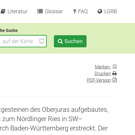
Literatur
Glossar
FAQ
LGRB
he Suche
Suchen
Merken
Drucken
PDF-Version
tgesteinen des Oberjuras aufgebautes,
s zum Nördlinger Ries in SW–
rch Baden-Württemberg erstreckt. Der