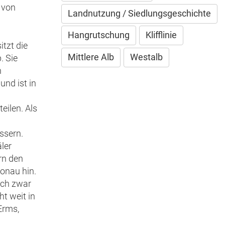
 von
Landnutzung / Siedlungsgeschichte
Hangrutschung
Klifflinie
itzt die
Mittlere Alb
Westalb
. Sie
n
nd ist in
eilen. Als
ssern.
ler
rn den
Donau hin.
ich zwar
ht weit in
Erms,