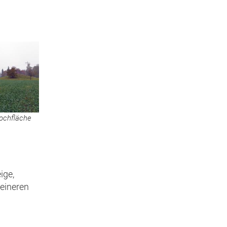
hochfläche
ige,
leineren