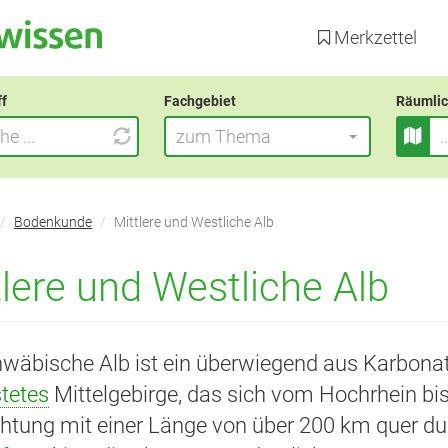
Direkt
zum
Merkzettel
Inhalt
ff
Fachgebiet
Räumlic
zum Thema
Bodenkunde
Mittlere und Westliche Alb
tlere und Westliche Alb
hwäbische Alb ist ein überwiegend aus Karbona
stetes
Mittelgebirge, das sich vom Hochrhein bi
htung mit einer Länge von über 200 km quer du