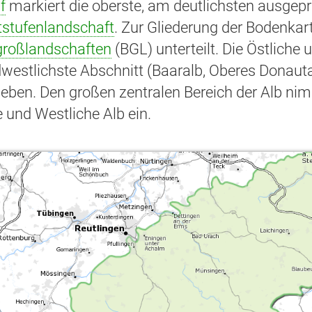
f
markiert die oberste, am deutlichsten ausgep
tstufenlandschaft
. Zur Gliederung der Bodenkar
roßlandschaften
(BGL) unterteilt. Die Östliche
dwestlichste Abschnitt (Baaralb, Oberes Donaut
ieben. Den großen zentralen Bereich der Alb n
e und Westliche Alb ein.