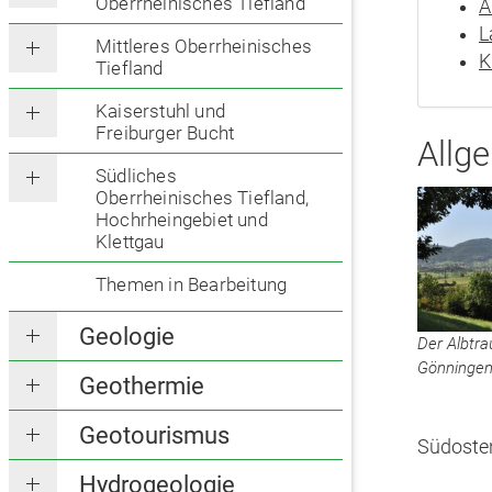
Oberrheinisches Tiefland
A
L
Mittleres Oberrheinisches
K
Tiefland
Kaiserstuhl und
Freiburger Bucht
Allg
Südliches
Oberrheinisches Tiefland,
Hochrheingebiet und
Klettgau
Themen in Bearbeitung
Geologie
Der Albtra
Gönninge
Geothermie
Geotourismus
Südoste
Hydrogeologie