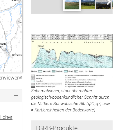
enviewer
(Link
ist
Schematischer, stark überhöhter,
extern)
geologisch-bodenkundlicher Schnitt durch
die Mittlere Schwäbische Alb (q21,q7, usw.
= Kartiereinheiten der Bodenkarte)
licher
LGRB-Produkte