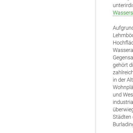
unterird
Wassers
Aufgrund
Lehmböd
Hochfläc
Wasserar
Gegensat
gehört di
zahlreic
in der Al
Wohnplät
und West
industri
überwieg
Städten 
Burladin