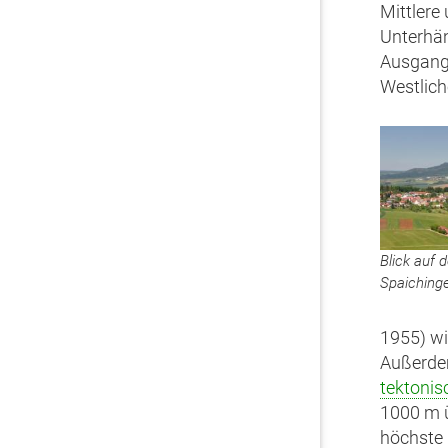
Mittlere
Unterhän
Ausgang
Westlich
Blick auf 
Spaiching
1955) wi
Außerdem
tektonis
1000 m ü
höchste 