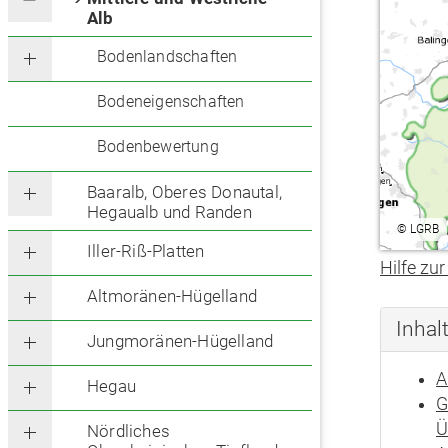
Alb
Bodenlandschaften
Bodeneigenschaften
Bodenbewertung
Baaralb, Oberes Donautal,
Hegaualb und Randen
©
LGRB
Iller-Riß-Platten
Hilfe zur
Altmoränen-Hügelland
Inhal
Jungmoränen-Hügelland
A
Hegau
G
Ü
Nördliches