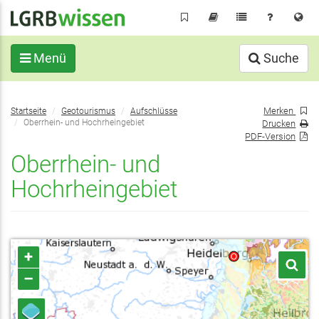
Direkt
zum
Inhalt
Menü
Suche
Sie
Merken
Startseite
Geotourismus
Aufschlüsse
befinden
Oberrhein- und Hochrheingebiet
Drucken
sich
PDF-Version
hier:
Oberrhein- und
Hochrheingebiet
+
–