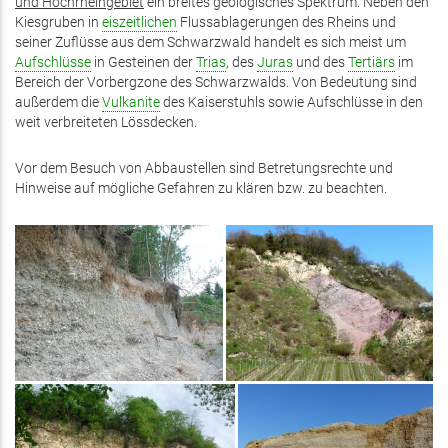
und Hochrheingebiet
ein breites geologisches Spektrum. Neben den
Kiesgruben in
eiszeitlichen
Flussablagerungen des Rheins und
seiner Zuflüsse aus dem Schwarzwald handelt es sich meist um
Aufschlüsse
in Gesteinen der
Trias
, des
Juras
und des
Tertiärs
im
Bereich der Vorbergzone des Schwarzwalds. Von Bedeutung sind
außerdem die
Vulkanite
des Kaiserstuhls sowie Aufschlüsse in den
weit verbreiteten Lössdecken.
Vor dem Besuch von Abbaustellen sind Betretungsrechte und
Hinweise auf mögliche Gefahren zu klären bzw. zu beachten.