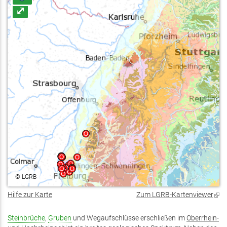
⤢
©
LGRB
Hilfe zur Karte
Zum LGRB-Kartenviewer
(Lin
ist
exte
Steinbrüche
,
Gruben
und Wegaufschlüsse erschließen im
Oberrhein-