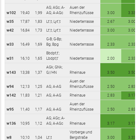
AG; AGc; A-
Auen der
w102
19,40
1,99
AG; A-AGc
Rheinzuflüsse
3.00
3.33
w35
17,87
1,83
Lt',t; Lyt',t
Niederterrasse
2.67
3.00
w42
16,84
1,73
Lt',t; Lyt',t
Niederterrasse
3.00
3.00
G-B; G-Bp;
w33
16,49
1,69
Bg; Bpg
Niederterrasse
2.33
2.33
Bbdpt,t';
w31
16,10
1,65
Lbdpt,t'
Niederterrasse
2.00
2.33
AGk; GNk;
w143
13,38
1,37
G//HN
Rheinaue
3.50
3.50
Auen der
w94
12,13
1,25
AG; A-AG
Rheinzuflüsse
2.50
2.83
w142
11,83
1,21
AG; A-AG
Rheinaue
2.83
3.17
Auen der
w95
11,40
1,17
AG; A-AG
Rheinzuflüsse
2.50
2.83
AG; AGc; A-
w136
10,95
1,12
AG; A-AGc
Rheinaue
3.17
3.17
Vorberge und
w8
10,10
1,04
Lt',t
Bergstraße
3.00
3.33