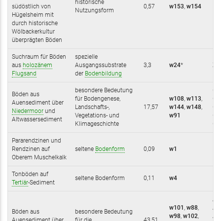
historische
K/
südöstlich von
0,57
w153
,
w154
Nutzungsform
K/
Hügelsheim mit
Kp/
durch historische
Wölbackerkultur
überprägten Böden
Suchraum für Böden
spezielle
aus
holozänem
Ausgangssubstrate
3,3
w24
*
Z; 
Flugsand
der
Bodenbildung
besondere Bedeutung
Ghc
Böden aus
für Bodengenese,
w108
,
w113
,
Gc
Auensediment über
Landschafts-,
17,57
w144
,
w148
,
Gc
Niedermoor
und
Vegetations- und
w91
Gk
Altwassersediment
Klimageschichte
GA
Pararendzinen und
Rendzinen auf
seltene
Bodenform
0,09
w1
R; 
Oberem Muschelkalk
Tonböden auf
seltene Bodenform
0,11
w4
B-Dt
Tertiär
-Sediment
AGk
w101
,
w88
,
AG-
Böden aus
besondere Bedeutung
w98
,
w102
,
AG;
Auensediment über
für die
43,51