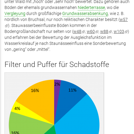
unter Wald mit „hoch“ oder „sehr hoch“ bewertet. Dazu gehören auch
Böden der ehemals grundwassernahen
Niederterrasse
, wo die
Vergleyung
durch großflächige
Grundwasserabsenkung
, wie z. B.
nördlich von Bruchsal, nur noch reliktischen Charakter besitzt (
w57
(Link
). Stauwasserbeeinflusste Böden kommen in der
ist
Bodengroßlandschaft nur selten vor (
w48
(Link
,
w60
(Link
,
w88
(Link
,
w103
(Link
)
extern)
und erfahren bei der Bewertung der Ausgleichsfunktion im
ist
ist
ist
ist
Wasserkreislauf je nach Staunässeeinfluss eine Sonderbewertung
extern)
extern)
extern)
exter
von „gering“ oder „mittel“.
Filter und Puffer für Schadstoffe