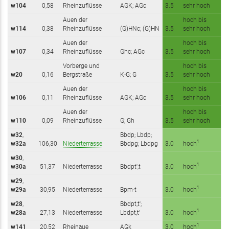
w104
0,58
Rheinzuflüsse
AGK; AGc
3.5
sehr hoch
Auen der
hoch bis
w114
0,38
Rheinzuflüsse
(G)HNc; (G)HN
3.5
sehr hoch
Auen der
hoch bis
w107
0,34
Rheinzuflüsse
Ghc; AGc
3.5
sehr hoch
Vorberge und
hoch bis
w20
0,16
Bergstraße
K-G; G
3.5
sehr hoch
Auen der
hoch bis
w106
0,11
Rheinzuflüsse
AGK; AGc
3.5
sehr hoch
Auen der
hoch bis
w110
0,09
Rheinzuflüsse
G; Gh
3.5
sehr hoch
w32
,
Bbdp; Lbdp;
1
w32a
106,30
Niederterrasse
Bbdpg; Lbdpg
3.0
hoch
w30
,
1
w30a
51,37
Niederterrasse
Bbdpt',t
3.0
hoch
w29
,
1
w29a
30,95
Niederterrasse
Bpm-t
3.0
hoch
w28
,
Bbdpt,t';
1
w28a
27,13
Niederterrasse
Lbdpt,t'
3.0
hoch
1
w141
20,52
Rheinaue
AGk
3.0
hoch