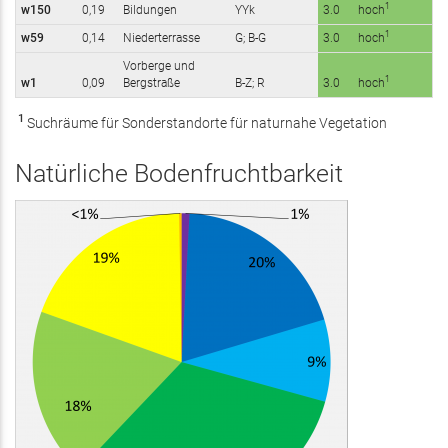
1
w150
0,19
Bildungen
YYk
3.0
hoch
1
w59
0,14
Niederterrasse
G; B-G
3.0
hoch
Vorberge und
1
w1
0,09
Bergstraße
B-Z; R
3.0
hoch
1
Suchräume für Sonderstandorte für naturnahe Vegetation
Natürliche Bodenfruchtbarkeit