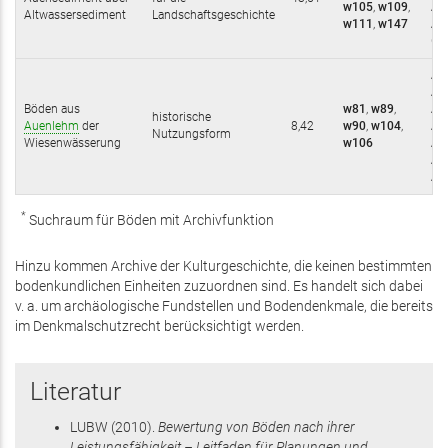
w105
,
w109
,
AG
Altwassersediment
Landschaftsgeschichte
w111
,
w147
A-
GA;
Acs
AG
Böden aus
w81
,
w89
,
Ak/
historische
Auenlehm
der
8,42
w90
,
w104
,
Ak/
Nutzungsform
Wiesenwässerung
w106
AG-
AG
A/
*
Suchraum für Böden mit Archivfunktion
Hinzu kommen Archive der Kulturgeschichte, die keinen bestimmten
bodenkundlichen Einheiten zuzuordnen sind. Es handelt sich dabei
v. a. um archäologische Fundstellen und Bodendenkmale, die bereits
im Denkmalschutzrecht berücksichtigt werden.
Literatur
LUBW
(2010)
.
Bewertung von Böden nach ihrer
Leistungsfähigkeit – Leitfaden für Planungen und