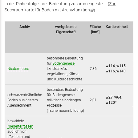
in der Reihenfolge ihrer Bedeutung zusammengestellt. (
Zur
Suchraumkarte für Böden mit Archivfunktion
(Link
)
ist
extern)
Archiv
wertgebende
Fläche
Kartiereinheit
Bo
2
Eigenschaft
[km
]
(s
S
s
besondere Bedeutung
(G
für
Bodengenese
,
w114
,
w115
,
(G
Niedermoore
Landschafts-,
7,86
w116
,
w149
HNm
Vegetations-, Klima-
HN
und Kulturgeschichte
besondere Bedeutung
schwarzerdeähnliche
für Bodengenese:
L-T
w27
,
w64
,
Böden aus älterem
reliktische bodengen.
2,01
AT;
w120
*
Auensediment
Prozesse
AZ
(Tschernosembildung)
bewaldete
Niederterrassen
südlich von
Kp/
Iffezheim und