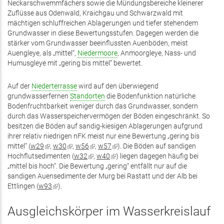
Neckarschwemmfächers sowie die Mündungsbereiche kleinerer
ist
ist
Zuflüsse aus Odenwald, Kraichgau und Schwarzwald mit
extern)
extern)
mächtigen schluffreichen Ablagerungen und tiefer stehendem
Grundwasser in diese Bewertungsstufen. Dagegen werden die
stärker vom Grundwasser beeinflussten Auenböden, meist
Auengleye, als „mittel“,
Niedermoore
, Anmoorgleye, Nass- und
Humusgleye mit „gering bis mittel“ bewertet.
Auf der
Niederterrasse
wird auf den überwiegend
grundwasserfernen
Standorten
die Bodenfunktion natürliche
Bodenfruchtbarkeit weniger durch das Grundwasser, sondern
durch das Wasserspeichervermögen der Böden eingeschränkt. So
besitzen die Böden auf sandig-kiesigen Ablagerungen aufgrund
ihrer relativ niedrigen nFK meist nur eine Bewertung „gering bis
mittel“ (
w29
(Link
,
w30
(Link
,
w56
(Link
,
w57
(Link
). Die Böden auf sandigen
Hochflutsedimenten (
ist
ist
w32
(Link
ist
,
w40
(Link
ist
) liegen dagegen häufig bei
„mittel bis hoch“. Die Bewertung „gering“ entfällt nur auf die
extern)
extern)
ist
extern)
ist
extern)
sandigen Auensedimente der Murg bei Rastatt und der Alb bei
extern)
extern)
Ettlingen (
w93
(Link
).
ist
extern)
Ausgleichskörper im Wasserkreislauf