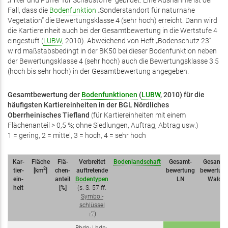
„Filter und Puffer für Schadstoffe“ gebildet. Eine Ausnahme ist der
Fall, dass die
Bodenfunktion
„Sonderstandort für naturnahe
Vegetation“ die Bewertungsklasse 4 (sehr hoch) erreicht. Dann wird
die Kartiereinheit auch bei der Gesamtbewertung in die Wertstufe 4
eingestuft (
LUBW
, 2010). Abweichend von Heft „Bodenschutz 23“
wird maßstabsbedingt in der BK50 bei dieser Bodenfunktion neben
der Bewertungsklasse 4 (sehr hoch) auch die Bewertungsklasse 3.5
(hoch bis sehr hoch) in der Gesamtbewertung angegeben.
Gesamtbewertung der
Bodenfunktionen
(
LUBW
, 2010) für die
häufigsten Kartiereinheiten in der BGL
Nördliches
Oberrheinisches Tiefland
(für Kartiereinheiten mit einem
Flächenanteil > 0,5 %; ohne Siedlungen, Auftrag, Abtrag usw.)
1 = gering, 2 = mittel, 3 = hoch, 4 = sehr hoch
Kar­
Fläche
Flä­
Verbreitet
Bodenlandschaft
Gesamt­­
Gesamt­­
2
tier­
[km
]
chen­
auftretende
bewertung
bewertun
ein­
an­teil
Bodentypen
LN
Wald
heit
[%]
(s. S. 57 ff.
Symbol­
schlüssel
(Link
)
ist
Bbdp; Lbdp;