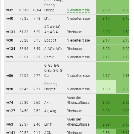
extern)
Bbdpg;
w32
105,63
10,84
Lbdpg
Niederterrasse
2.83
2.83
w40
75,35
7,73
Lt',t
Niederterrasse
3.17
3.17
AG-Ak; AG-
w131
61,33
6,29
Ac; AG-A
Rheinaue
3.33
3.50
w30
50,20
5,15
Bbdpt',t
Niederterrasse
2.17
2.17
w134
33,96
3,49
A-AGk; AGk
Rheinaue
3.00
3.00
w29
30,91
3,17
Bpm-t
Niederterrasse
2.17
2.17
G; Gp; B-G;
G-Bp; S-G; S-
w56
27,02
2,77
Gp
Niederterrasse
2.17
2.33
Bbdpt,t';
w28
26,45
2,71
Lbdpt,t'
Niederterrasse
1.83
2.33
Auen der
w74
25,30
2,60
Ak
Rheinzuflüsse
3.50
3.50
w127
24,50
2,52
Ak; Akg
Rheinaue
3.33
3.33
Auen der
w63
23,37
2,40
Lm,t'
Rheinzuflüsse
3.33
3.67
w141
20,52
2,11
AGk
Rheinaue
2.83
3.17