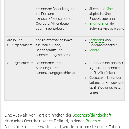
besondere Bedeutung für
ältere (
pliozäne
,
die Erd- und
altpleistozäne)
Landschaftsgeschichte,
Flussablagerung
Geologie, Mineralogie
Endmoränen
der
oder Paläontologie
Schwarzwaldvereisung
Natur- und
hoher Informationswert
Standorte
von
Kulturgeschichte
für Bodenkunde,
Bodenmessnetzen
Bodenschutz und
Moore
Landschaftsgeschichte
Kulturgeschichte
Besonderheit der
Urkunden historischer
Siedlungs- und
Agrarkulturtechniken
Landnutzungsgeschichte
(z. B. Wölbäcker)
überdeckte Urkunden
kultureller Entwicklung
(z. B. Siedlungsreste,
Limes)
Eine Auswahl von Kartiereinheiten der
Bodengroßlandschaft
Nördliches Oberrheinisches Tiefland, in denen
Böden
mit
Archivfunktion zu erwarten sind, wurde in unten stehender Tabelle