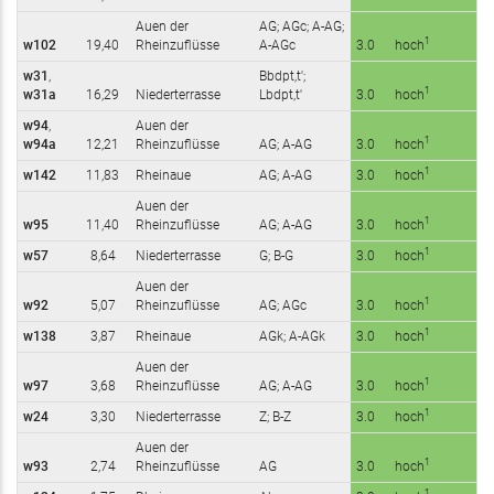
Auen der
AG; AGc; A-AG;
1
w102
19,40
Rheinzuflüsse
A-AGc
3.0
hoch
w31
,
Bbdpt,t';
1
w31a
16,29
Niederterrasse
Lbdpt,t'
3.0
hoch
w94
,
Auen der
1
w94a
12,21
Rheinzuflüsse
AG; A-AG
3.0
hoch
1
w142
11,83
Rheinaue
AG; A-AG
3.0
hoch
Auen der
1
w95
11,40
Rheinzuflüsse
AG; A-AG
3.0
hoch
1
w57
8,64
Niederterrasse
G; B-G
3.0
hoch
Auen der
1
w92
5,07
Rheinzuflüsse
AG; AGc
3.0
hoch
1
w138
3,87
Rheinaue
AGk; A-AGk
3.0
hoch
Auen der
1
w97
3,68
Rheinzuflüsse
AG; A-AG
3.0
hoch
1
w24
3,30
Niederterrasse
Z; B-Z
3.0
hoch
Auen der
1
w93
2,74
Rheinzuflüsse
AG
3.0
hoch
1