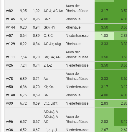
Auen der
w82
9,95
1,02
AG-A; AG-Ac
Rheinzuflüsse
3.17
3.50
w145
9,32
0,96
GNc
Rheinaue
4.00
4.00
w144
9,20
0,94
Gk//HN
Rheinaue
3.50
3.50
w57
8,64
0,89
G; B-G
Niederterrasse
1.83
2.33
w129
8,22
0,84
AG-Ak; Akg
Rheinaue
3.33
3.33
Auen der
w111
7,64
0,78
Gh; GA; AG
Rheinzuflüsse
3.50
3.50
w26
7,24
0,74
Z; L-Z
Niederterrasse
3.50
3.50
Auen der
w78
6,89
0,71
Ac
Rheinzuflüsse
3.33
3.67
w50
6,86
0,70
Kt; Kct
Niederterrasse
3.17
3.17
w140
6,76
0,69
GN
Rheinaue
4.00
4.00
w39
6,72
0,69
Lt',t; Lst',t
Niederterrasse
2.83
2.83
AGc(s); A-
AGc(s); A-
Auen der
w96
6,57
0,67
AG
Rheinzuflüsse
2.83
3.17
w36
6,52
0,67
Lt',t; Lyt',t
Niederterrasse
2.67
2.67