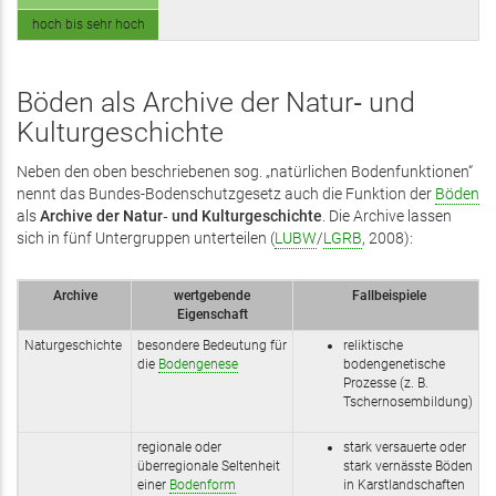
hoch bis sehr hoch
Böden als Archive der Natur‑ und
Kulturgeschichte
Neben den oben beschriebenen sog. „natürlichen Bodenfunktionen“
nennt das Bundes-Bodenschutzgesetz auch die Funktion der
Böden
als
Archive der Natur‑ und Kulturgeschichte
. Die Archive lassen
sich in fünf Untergruppen unterteilen (
LUBW
/
LGRB
, 2008):
Archive
wertgebende
Fallbeispiele
Eigenschaft
Naturgeschichte
besondere Bedeutung für
reliktische
die
Bodengenese
bodengenetische
Prozesse (z. B.
Tschernosembildung)
regionale oder
stark versauerte oder
überregionale Seltenheit
stark vernässte Böden
einer
Bodenform
in Karstlandschaften