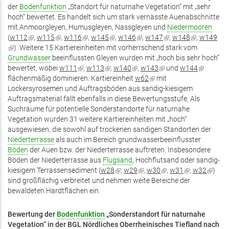
der
Bodenfunktion
„Standort für naturnahe Vegetation“ mit „sehr
hoch“ bewertet. Es handelt sich um stark vernässte Auenabschnitte
mit Anmoorgleyen, Humusgleyen, Nassgleyen und
Niedermooren
(
w112
(Link
,
w115
(Link
,
w116
(Link
,
w145
(Link
,
w146
(Link
,
w147
(Link
,
w148
(Link
,
w149
(Link
). Weitere 15 Kartiereinheiten mit vorherrschend stark vom
ist
ist
ist
ist
ist
ist
ist
ist
Grundwasser
extern)
beeinflussten Gleyen wurden mit „hoch bis sehr hoch“
extern)
extern)
extern)
extern)
extern)
extern)
extern)
bewertet, wobei
w111
(Link
,
w113
(Link
,
w140
(Link
,
w143
(Link
und
w144
(Link
flächenmäßig dominieren. Kartiereinheit
ist
ist
ist
w62
(Link
mit
ist
ist
Lockersyrosemen und Auftragsböden aus sandig-kiesigem
extern)
extern)
extern)
ist
extern)
extern)
Auftragsmaterial fällt ebenfalls in diese Bewertungsstufe. Als
extern)
Suchräume für potentielle Sonderstandorte für naturnahe
Vegetation wurden 31 weitere Kartiereinheiten mit „hoch“
ausgewiesen, die sowohl auf trockenen sandigen Standorten der
Niederterrasse
als auch im Bereich grundwasserbeeinflusster
Böden
der Auen bzw. der Niederterrasse auftreten. Insbesondere
Böden der Niederterrasse aus
Flugsand
, Hochflutsand oder sandig-
kiesigem Terrassensediment (
w28
(Link
,
w29
(Link
,
w30
(Link
,
w31
(Link
,
w32
(Link
)
sind großflächig verbreitet und nehmen weite Bereiche der
ist
ist
ist
ist
ist
bewaldeten Hardtflächen ein.
extern)
extern)
extern)
extern)
extern)
Bewertung der
Bodenfunktion
„Sonderstandort für naturnahe
Vegetation“ in der BGL Nördliches Oberrheinisches Tiefland nach