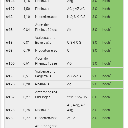
w124
1,75
Rheinaue
Akg
3.0
hoch
1
w139
1,50
Rheinaue
AGk; AZ-AG
3.0
hoch
1
w48
1,10
Niederterrasse
K-S; S-K; G-S
3.0
hoch
Auen der
1
w68
0,84
Rheinzuflüsse
Ak
3.0
hoch
Vorberge und
1
w13
0,81
Bergstraße
G-SH; G-S
3.0
hoch
1
w58
0,79
Niederterrasse
G
3.0
hoch
Auen der
1
w100
0,61
Rheinzuflüsse
AG
3.0
hoch
Vorberge und
1
w18
0,51
Bergstraße
AG; A-AG
3.0
hoch
1
w126
0,28
Rheinaue
Ag
3.0
hoch
Anthropogene
1
w152
0,27
Bildungen
YYc; YYc//HN
3.0
hoch
AZ; AZg; Ak;
1
w123
0,25
Rheinaue
Akg
3.0
hoch
1
w23
0,22
Niederterrasse
Z; L-Z
3.0
hoch
Anthropogene