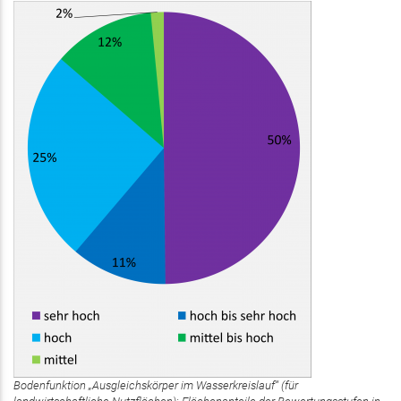
Bodenfunktion „Ausgleichskörper im Wasserkreislauf“ (für