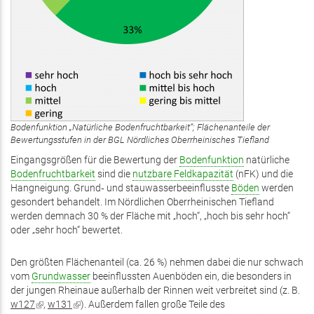
Bodenfunktion „Natürliche Bodenfruchtbarkeit“; Flächenanteile der
Bewertungsstufen in der BGL Nördliches Oberrheinisches Tiefland
Eingangsgrößen für die Bewertung der
Bodenfunktion
natürliche
Bodenfruchtbarkeit
sind die
nutzbare Feldkapazität
(nFK) und die
Hangneigung. Grund‑ und stauwasserbeeinflusste
Böden
werden
gesondert behandelt. Im Nördlichen Oberrheinischen Tiefland
werden demnach 30 % der Fläche mit „hoch“, „hoch bis sehr hoch“
oder „sehr hoch“ bewertet.
Den größten Flächenanteil (ca. 26 %) nehmen dabei die nur schwach
vom
Grundwasser
beeinflussten Auenböden ein, die besonders in
der jungen Rheinaue außerhalb der Rinnen weit verbreitet sind (z. B.
w127
(Link
,
w131
(Link
). Außerdem fallen große Teile des