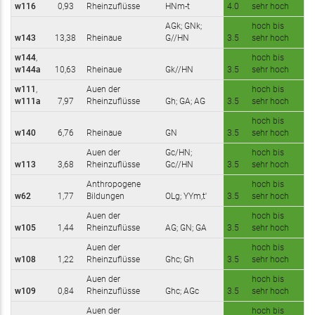
w116
0,93
Rheinzuflüsse
HNm-t
4.0
sehr hoch
AGk; GNk;
hoch bis
w143
13,38
Rheinaue
G//HN
3.5
sehr hoch
w144
,
hoch bis
w144a
10,63
Rheinaue
Gk//HN
3.5
sehr hoch
w111
,
Auen der
hoch bis
w111a
7,97
Rheinzuflüsse
Gh; GA; AG
3.5
sehr hoch
hoch bis
w140
6,76
Rheinaue
GN
3.5
sehr hoch
Auen der
Gc/HN;
hoch bis
w113
3,68
Rheinzuflüsse
Gc//HN
3.5
sehr hoch
Anthropogene
hoch bis
w62
1,77
Bildungen
OLg; YYm,t'
3.5
sehr hoch
Auen der
hoch bis
w105
1,44
Rheinzuflüsse
AG; GN; GA
3.5
sehr hoch
Auen der
hoch bis
w108
1,22
Rheinzuflüsse
Ghc; Gh
3.5
sehr hoch
Auen der
hoch bis
w109
0,84
Rheinzuflüsse
Ghc; AGc
3.5
sehr hoch
Auen der
hoch bis