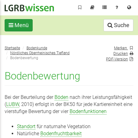
Direkt
zum
Inhalt
Menü
Suche
Sie
Merken
Startseite
Bodenkunde
befinden
Nördliches Oberrheinisches Tiefland
Drucken
sich
Bodenbewertung
PDF-Version
hier:
Bodenbewertung
Bei der Beurteilung der
Böden
nach ihrer Leistungsfähigkeit
(
LUBW
, 2010) erfolgt in der BK50 für jede Kartiereinheit eine
vierstufige Bewertung der vier
Bodenfunktionen
Standort
für naturnahe Vegetation
Natürliche
Bodenfruchtbarkeit