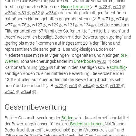
kommen alle Bewertungsstufen vor, wobei die versauerten, meist
forstlich genutzten Böden der
Niederterrasse
(z. B.
w28
(Link
,
w29
(Link
,
w30
(Link
,
w31
(Link
,
w32
(Link
,
w33
(Link
) den häufig kalkhaltigen Auenböden
ist
ist
mit höheren Humusgehalten gegenüberstehen (z. B.
ist
ist
ist
ist
w71
extern)
(Link
,
w74
extern)
(Link
,
w77
extern)
(Link
,
w78
extern)
(Link
,
w127
extern)
(Link
,
w129
extern)
(Link
,
w131
(Link
,
w134
(Link
). Letztere sind am
ist
ist
Flächenanteil von 67 % mit den Stufen „mittel“, „mittel bis hoch“ und
ist
ist
ist
ist
ist
ist
extern)
extern
„hoch“ wesentlich beteiligt. Böden mit den Bewertungen „gering“ und
extern)
extern)
extern)
extern)
extern)
extern)
„gering bis mittel“ kommen auf insgesamt 20 % der Fläche und
repräsentieren die sandigen, z. T. sandig-kiesigen Böden der
Niederterrasse mit relativ geringen Tongehalten und niedrigen
pH-
Werten
. Tonanreicherungsbänder im
Unterboden
(
w32
(Link
) oder
Karbonatführung (
w25
(Link
) führen in den sandigen sowie
ist
schluffig
-
sandigen Böden zu einer mittleren Bewertung. Die verbleibenden
ist
extern)
13 % entfallen auf Auenböden mit der Bewertung „hoch bis sehr
extern)
hoch“ und „sehr hoch“ (z. B.
w22
(Link
,
w63
(Link
,
w64
(Link
,
w87
(Link
,
w102
(Link
,
w141
(Link
,
w144
(Link
).
ist
ist
ist
ist
ist
ist
ist
extern)
extern)
extern)
extern)
extern)
extern)
extern)
Gesamtbewertung
Bei der Gesamtbewertung der
Böden
wird das arithmetische Mittel
der Bewertungsklassen für die drei
Bodenfunktionen
„Natürliche
Bodenfruchtbarkeit“, „Ausgleichskörper im Wasserkreislauf“ und