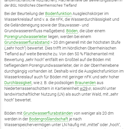
landwirtschaftliche Nutzflächen); Flächenanteile der Bewertungsstufen in
der BGL Nördliches Oberrheinisches Tiefland
Bei der Beurteilung der
Bodenfunktion
Ausgleichskörper im
Wasserkreislauf sind v. a. die nFK, die Wasserdurchlässigkeit und
die Geländeneigung sowie der Stauwasser‑ und
Grundwassereinfluss maßgebend.
Böden
, die über einem
Porengrundwasserleiter
liegen, werden bei einem
Grundwasserflurabstand
> 20 dm generell mit der höchsten Stufe
(„sehr hoch“) bewertet. Dies trifft im Nördlichen Oberrheinischen
Tiefland auf weite Bereiche zu. Von den 50 % Flächenanteil mit
Bewertung „sehr hoch“ entfällt ein Großteil auf die Böden mit
tiefliegendem Porengrundwasserleiter, der in der Oberrheinebene
durchgängig vorhanden ist. Deshalb wird die Ausgleichsfunktion im
Wasserkreislauf auch für Böden mit geringer nFK und sehr hoher
Durchlässigkeit
, wie z. B. die podsoligen
Braunerden
aus
Niederterrassenschottern in Kartiereinheit
w29
(Link
, sowohl unter
landwirtschaftlicher Nutzung (LN) als auch unter Wald, mit „sehr
ist
hoch“ bewertet.
extern)
Böden mit
Grundwasserflurabständen
von weniger als 20 dm
werden in der
Bodengroßlandschaft
je nach
Wasserspeichervermögen unter LN häufig mit „mittel“ oder „hoch“,