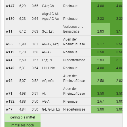
w147
6,29
0,65
GAc; Gh
Rheinaue
4.00
4.00
Akg; AG-Ak;
w130
6,23
0,64
Agc; AG-Ac
Rheinaue
3.33
3.33
Vorberge und
w11
6,12
0,63
S-Lt; Lst
Bergstraße
2.83
3.17
Auen der
w85
5,98
0,61
AG-Ak; Akg
Rheinzuflüsse
3.17
3.50
w119
5,70
0,58
AG-AZ
Rheinaue
3.50
3.50
w41
5,59
0,57
Lt',t; Ls
Niederterrasse
2.83
3.17
w149
5,31
0,54
HN; HNc
Rheinaue
4.00
4.00
Auen der
w92
5,07
0,52
AG; AGc
Rheinzuflüsse
2.50
2.83
Auen der
w71
4,98
0,51
Ak
Rheinzuflüsse
3.50
3.50
w132
4,88
0,50
AG-A
Rheinaue
2.67
3.00
w47
4,84
0,50
G-L; G-Ls; Lg
Niederterrasse
3.00
3.00
gering bis mittel
mittel bis hoch