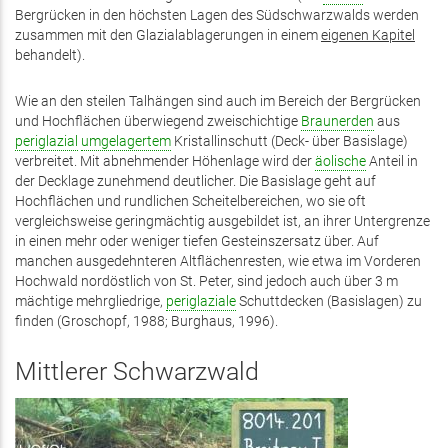
Bergrücken in den höchsten Lagen des Südschwarzwalds werden
zusammen mit den Glazialablagerungen in einem
eigenen Kapitel
behandelt).
Wie an den steilen Talhängen sind auch im Bereich der Bergrücken
und Hochflächen überwiegend zweischichtige
Braunerden
aus
periglazial
umgelagertem
Kristallinschutt (Deck- über Basislage)
verbreitet. Mit abnehmender Höhenlage wird der
äolische
Anteil in
der Decklage zunehmend deutlicher. Die Basislage geht auf
Hochflächen und rundlichen Scheitelbereichen, wo sie oft
vergleichsweise geringmächtig ausgebildet ist, an ihrer Untergrenze
in einen mehr oder weniger tiefen Gesteinszersatz über. Auf
manchen ausgedehnteren Altflächenresten, wie etwa im Vorderen
Hochwald nordöstlich von St. Peter, sind jedoch auch über 3 m
mächtige mehrgliedrige,
periglaziale
Schuttdecken (Basislagen) zu
finden (Groschopf, 1988; Burghaus, 1996).
Mittlerer Schwarzwald