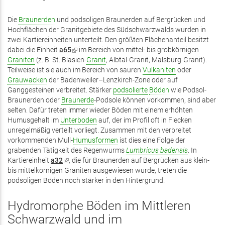
extern)
Die
Braunerden
und podsoligen Braunerden auf Bergrücken und
Hochflächen der Granitgebiete des Südschwarzwalds wurden in
zwei Kartiereinheiten unterteilt. Den größten Flächenanteil besitzt
dabei die Einheit
a65
(Link
im Bereich von mittel- bis grobkörnigen
Graniten
(z. B. St. Blasien-
ist
Granit
, Albtal-Granit, Malsburg-Granit).
Teilweise ist sie auch im Bereich von sauren
extern)
Vulkaniten
oder
Grauwacken
der Badenweiler–Lenzkirch-Zone oder auf
Ganggesteinen verbreitet. Stärker
podsolierte
Böden
wie Podsol-
Braunerden oder
Braunerde
-Podsole können vorkommen, sind aber
selten. Dafür treten immer wieder Böden mit einem erhöhten
Humusgehalt im
Unterboden
auf, der im Profil oft in Flecken
unregelmäßig verteilt vorliegt. Zusammen mit den verbreitet
vorkommenden Mull-
Humusformen
ist dies eine Folge der
grabenden Tätigkeit des Regenwurms
Lumbricus badensis
. In
Kartiereinheit
a32
(Link
, die für Braunerden auf Bergrücken aus klein-
bis mittelkörnigen Graniten ausgewiesen wurde, treten die
ist
podsoligen Böden noch stärker in den Hintergrund.
extern)
Hydromorphe Böden im Mittleren
Schwarzwald und im