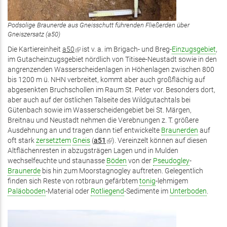
Podsolige Braunerde aus Gneisschutt führenden Fließerden über
Gneiszersatz (a50)
Die Kartiereinheit
a50
(Link
ist v. a. im Brigach- und Breg-
Einzugsgebiet
,
im Gutacheinzugsgebiet nördlich von Titisee-Neustadt sowie in den
ist
angrenzenden Wasserscheidenlagen in Höhenlagen zwischen 800
extern)
bis 1200 m ü. NHN verbreitet, kommt aber auch großflächig auf
abgesenkten Bruchschollen im Raum St. Peter vor. Besonders dort,
aber auch auf der östlichen Talseite des Wildgutachtals bei
Gütenbach sowie im Wasserscheidengebiet bei St. Märgen,
Breitnau und Neustadt nehmen die Verebnungen z. T. größere
Ausdehnung an und tragen dann tief entwickelte
Braunerden
auf
oft stark
zersetztem
Gneis
(
a51
(Link
). Vereinzelt können auf diesen
Altflächenresten in abzugsträgen Lagen und in Mulden
ist
wechselfeuchte und staunasse
extern)
Böden
von der
Pseudogley
-
Braunerde
bis hin zum Moorstagnogley auftreten. Gelegentlich
finden sich Reste von rotbraun gefärbtem
tonig
-lehmigem
Paläoboden
-Material oder
Rotliegend
-Sedimente im
Unterboden
.