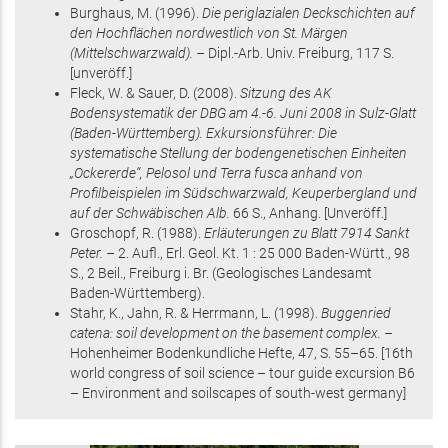
Burghaus, M.
(1996)
.
Die periglazialen Deckschichten auf
den Hochflächen nordwestlich von St. Märgen
(Mittelschwarzwald). –
Dipl.-Arb. Univ. Freiburg,
117 S
.
[unveröff.]
Fleck, W. & Sauer, D.
(2008)
.
Sitzung des AK
Bodensystematik der DBG am 4.-6. Juni 2008 in Sulz-Glatt
(Baden-Württemberg). Exkursionsführer: Die
systematische Stellung der bodengenetischen Einheiten
„Ockererde“, Pelosol und Terra fusca anhand von
Profilbeispielen im Südschwarzwald, Keuperbergland und
auf der Schwäbischen Alb.
66 S.
, Anhang
.
[Unveröff.]
Groschopf, R.
(1988)
.
Erläuterungen zu Blatt 7914 Sankt
Peter. –
2. Aufl.,
Erl. Geol. Kt. 1 : 25 000 Baden-Württ.,
98
S.
, 2 Beil.
, Freiburg i. Br.
(Geologisches Landesamt
Baden-Württemberg)
.
Stahr, K., Jahn, R. & Herrmann, L.
(1998)
.
Buggenried
catena: soil development on the basement complex. –
Hohenheimer Bodenkundliche Hefte,
47
,
S. 55–65
.
[16th
world congress of soil science – tour guide excursion B6
– Environment and soilscapes of south-west germany]