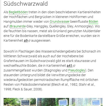
Südschwarzwald
Als
Begleitböden
treten in den oben beschriebenen Kartiereinheiten
der Hochflächen und Bergrücken in kleineren Hohlformen und
Hangmulden immer wieder von
Grundwasser
beeinflusste
Böden
auf (
Braunerde
-Gley, Hanggley, Quellengley, Gley, Anmoorgley). Wo
die feuchten bis nassen, meist als Grünland genutzten Muldentäler
eine für die Bodenkarte darstellbare Größe erreichen, wurden sie in
Kartiereinheit
a9
(Link
ausgewiesen.
ist
extern)
Sowohl in Flachlagen des Wasserscheidengebiets bei Schonach im
Mittleren Schwarzwald als auch auf der Hochebene bei
Grafenhausen im Südschwarzwald gibt es stark staunasse und
wechselfeuchte Böden, die in Kartiereinheit
a41
(Link
zusammengefasst wurden (Stagnogley und
Pseudogley
ist
). Den
stauenden Untergrund bildet die Verwitterungsdecke der
extern)
wiederaufgedeckten permotriadischen Rumpffläche mit örtlichen
Resten von Paläobodenmaterial (Bleich et al., 1982; Stahr et al.,
1998; Fleck & Sauer, 2008).