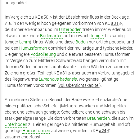
ausgebildet.
Im Vergleich zu KE
a50
(Link
ist der Lösslehmeinfluss in der Decklage,
v. a. in den weniger hoch gelegenen Vorkommen von KE
ist
a31
(Link
,
deutlicher erkennbar und im
extern)
Unterboden
treten immer wieder auch
ist
etwas tonreichere
Bodenarten
auf (schwach
toniger
bis sandig-
extern)
toniger
Lehm
). Unter Wald sind diese
Böden
nur örtlich podsolig und
bei den
Humusformen
dominiert der mullartige und typische Moder.
Die geringere
Podsolierung
und die etwas besseren Humusformen
im Vergleich zum Mittleren Schwarzwald hängen vermutlich mit
dem im Süden höheren Laubholzanteil in den Wäldern zusammen.
Zu einem großen Teil liegt KE
a31
(Link
aber auch im Verbreitungsgebiet
des Regenwurms
Lumbricus badensis
ist
, wo generell günstige
Humusformen vorkommen (
vgl. Übersichtskapitel
extern)
).
An mehreren Stellen im Bereich der Badenweiler–Lenzkirch-Zone
bilden paläozoische Schiefer (Metagrauwacken und Metapelite)
ebene und schwach geneigte Scheitelbereiche und schwach bis
stark geneigte Hänge. Die dort verbreiteten
Braunerden
, die auch im
Unterboden
z. T. einen geringen bis mittleren Humusgehalt und oft
günstige
Humusformen
aufweisen, wurden in KE
a24
(Link
zusammengefasst.
ist