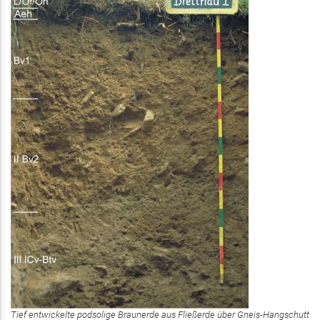
Tief entwickelte podsolige Braunerde aus Fließerde über Gneis-Hangschutt