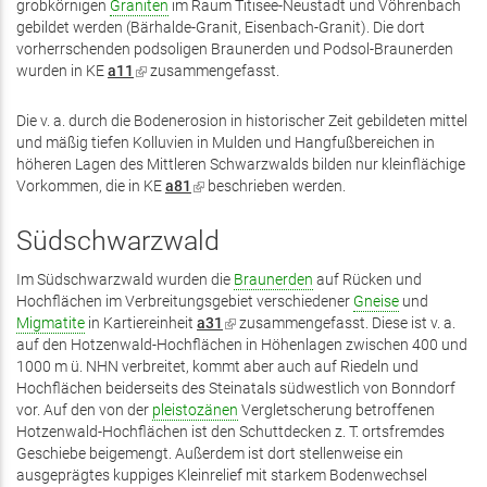
grobkörnigen
Graniten
im Raum Titisee-Neustadt und Vöhrenbach
gebildet werden (Bärhalde-Granit, Eisenbach-Granit). Die dort
vorherrschenden podsoligen Braunerden und Podsol-Braunerden
wurden in KE
a11
(Link
zusammengefasst.
ist
extern)
Die v. a. durch die Bodenerosion in historischer Zeit gebildeten mittel
und mäßig tiefen Kolluvien in Mulden und Hangfußbereichen in
höheren Lagen des Mittleren Schwarzwalds bilden nur kleinflächige
Vorkommen, die in KE
a81
(Link
beschrieben werden.
ist
extern)
Südschwarzwald
Im Südschwarzwald wurden die
Braunerden
auf Rücken und
Hochflächen im Verbreitungsgebiet verschiedener
Gneise
und
Migmatite
in Kartiereinheit
a31
(Link
zusammengefasst. Diese ist v. a.
auf den Hotzenwald-Hochflächen in Höhenlagen zwischen 400 und
ist
1000 m ü. NHN verbreitet, kommt aber auch auf Riedeln und
extern)
Hochflächen beiderseits des Steinatals südwestlich von Bonndorf
vor. Auf den von der
pleistozänen
Vergletscherung betroffenen
Hotzenwald-Hochflächen ist den Schuttdecken z. T. ortsfremdes
Geschiebe beigemengt. Außerdem ist dort stellenweise ein
ausgeprägtes kuppiges Kleinrelief mit starkem Bodenwechsel