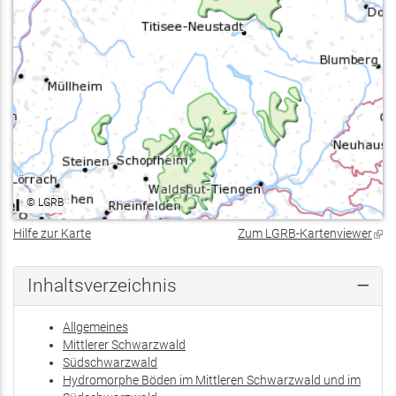
©
LGRB
Hilfe zur Karte
Zum LGRB-Kartenviewer
(Lin
ist
exte
Inhaltsverzeichnis
Allgemeines
Mittlerer Schwarzwald
Südschwarzwald
Hydromorphe Böden im Mittleren Schwarzwald und im