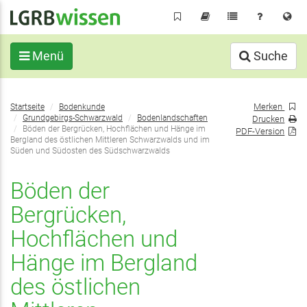
Direkt
zum
Inhalt
Menü
Suche
Sie
Merken
Startseite
Bodenkunde
befinden
Grundgebirgs-Schwarzwald
Bodenlandschaften
Drucken
sich
Böden der Bergrücken, Hochflächen und Hänge im
PDF-Version
Bergland des östlichen Mittleren Schwarzwalds und im
hier:
Süden und Südosten des Südschwarzwalds
Böden der
Bergrücken,
Hochflächen und
Hänge im Bergland
des östlichen