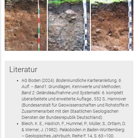
Literatur
AG Boden
(2024)
.
Bodenkundliche Kartieranleitung, 6.
Aufl. – Band1: Grundlagen, Kennwerte und Methoden;
Band 2: Geländeaufnahme und Systematik.
6. komplett
überarbeitete und erweiterte Auflage.,
552 S.
, Hannover
(Bundesanstalt für Geowissenschaften und Rohstoffe in
Zusammenarbeit mit den Staatlichen Geologischen
Diensten der Bundesrepublik Deutschland)
.
Bleich, K. E., Hädrich, F., Hummel, P., Müller, S., Ortlam, D.
& Werner, J.
(1982)
.
Paläoböden in Baden-Württemberg.
–
Geologisches Jahrbuch, Reihe F,
14
,
S. 63–100
.