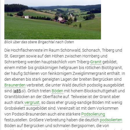
Blick über das obere Brigachtal nach Osten
Die Hochflächenreste im Raum Schönwald, Schonach, Triberg und
St. Georgen sowie auf den Höhen zwischen Hornberg und
Schramberg werden hauptsächlich vom Triberg-
Granit
gebildet,
einem mittel- bis grobkörnigen hellgrauen bis rötlichen Biotitgranit,
der häufig Schlieren von feinkörnigem Zweiglimmergranit enthält. In
den ebenen bis stark geneigten Lagen der breiten Bergrücken sind
Braunerden
verbreitet, die unter Wald deutlich podsolig ausgebildet
sind (
a85
(Link
). Örtlich treten
Böden
mit hohem Blockschuttgehalt und
Granitblöcken an der Oberfläche auf. Teilweise ist der Granit aber
ist
auch stark
extern)
vergrust
, so dass eher grusig-sandige Böden mit wenig
Grobskelett ausgebildet sind. Vereinzelt ist mit dem Vorkommen
von Podsol-Braunerden auch eine stärkere
Podsolierung
festzustellen. Größere Verbreitung haben die deutlich
podsolierten
Böden auf Bergrücken und schmalen Bergspornen, die von