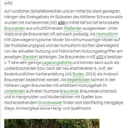
(a50)
Auf rundlichen Scheitelbereichen und an mittel bis stark geneigten
Hängen des Gneisgebiets im Südosten des Mittleren Schwarzwalds
wurden mit Kartiereinheit (KE)
a50
(Link
mittel tief bis tief entwickelte
Braunerden
aus schuttführenden
Fließerden
ist
ausgewiesen. Unter
Wald sind die Braunerden oft schwach podsolig. Als
extern)
Humusform
tritt überwiegend typischer Moder bis rohhumusartiger Moder auf.
Der Podsolierungsgrad und die Humusform dürften überwiegend
von der aktuellen Nutzung und historischen Nutzungseingriffen am
jeweiligen
Standort
abhängen. Die Braunerden in KE
a50
(Link
besitzen
z. T. eine sehr geringe
Lagerungsdichte
und können dann auch als
ist
Lockerbraunerden bzw. nach der neu erschienenen 6. Aufl. der
extern)
Bodenkundlichen Kartieranleitung (AG
Boden
, 2024) als Andosol-
Braunerden bezeichnet werden. Als
Begleitböden
können in den
höheren Lagen Braunerden mit erhöhtem Humusgehalt im
Unterboden
auftreten (humose
Braunerde
, Braunerde-Umbrisol)
und in Hangmulden und Muldentälchen mit Quellen bzw.
hochanstehendem
Grundwasser
finden sich kleinflächig Hanggleye,
Gleye, Anmoorgleye sowie Hang- und Quellmoore.