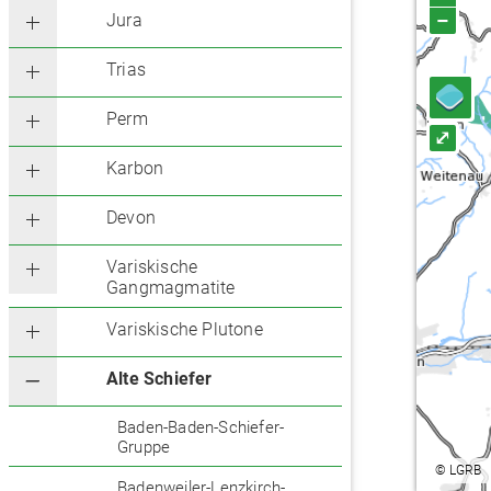
–
Jura
Trias
Perm
⤢
Karbon
Devon
Variskische
Gangmagmatite
Variskische Plutone
Alte Schiefer
Baden-Baden-Schiefer-
Gruppe
©
LGRB
Badenweiler-Lenzkirch-