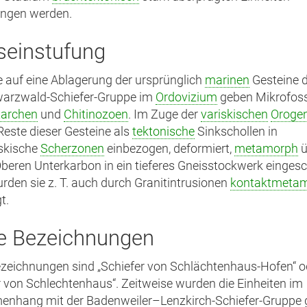
ngen werden.
rseinstufung
 auf eine Ablagerung der ursprünglich
marinen
Gesteine 
arzwald-Schiefer-Gruppe im
Ordovizium
geben Mikrofoss
tarchen
und
Chitinozoen
. Im Zuge der
variskischen
Oroge
este dieser Gesteine als
tektonische
Sinkschollen in
skische
Scherzonen
einbezogen, deformiert,
metamorph
ü
beren Unterkarbon in ein tieferes Gneisstockwerk einges
rden sie z. T. auch durch Granitintrusionen
kontaktmeta
t.
re Bezeichnungen
ezeichnungen sind „Schiefer von Schlächtenhaus-Hofen“ o
r von Schlechtenhaus“. Zeitweise wurden die Einheiten im
nhang mit der Badenweiler–Lenzkirch-Schiefer-Gruppe 