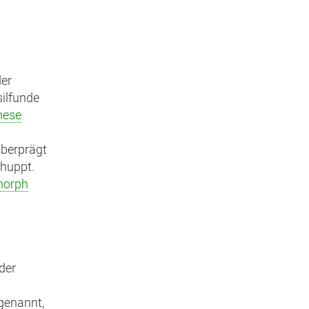
der
ilfunde
nese
berprägt
chuppt.
morph
der
genannt,