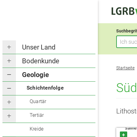
Suchbegri
Unser Land
Bodenkunde
Sie
Startseite
befinden
Geologie
sich
Süd
Schichtenfolge
hier:
Quartär
Lithos
Tertiär
Kreide
+