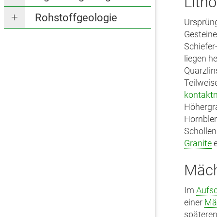
Lith
Rohstoffgeologie
Ursprüng
Gesteine
Schiefer-
liegen h
Quarzlin
Teilweis
kontakt
Höhergr
Hornblen
Schollen
Granite
e
Mäch
Im
Aufs
einer
Mäc
spätere