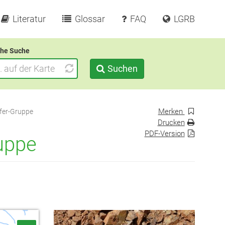
Literatur
Glossar
FAQ
LGRB
he Suche
Suchen
Merken
fer-Gruppe
Drucken
PDF-Version
uppe