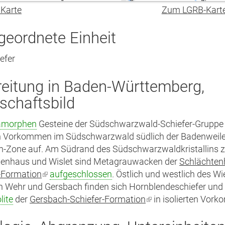
 Karte
Zum LGRB-Kart
geordnete Einheit
efer
reitung in Baden-Württemberg,
schaftsbild
amorphen
Gesteine der Südschwarzwald-Schiefer-Gruppe t
en Vorkommen im Südschwarzwald südlich der Badenweil
h-Zone auf. Am Südrand des Südschwarzwaldkristallins 
tenhaus und Wislet sind Metagrauwacken der
Schlächten
-Formation
(Link
aufgeschlossen
. Östlich und westlich des Wi
 Wehr und Gersbach finden sich Hornblendeschiefer und
ist
lite
der
Gersbach-Schiefer-Formation
extern)
(Link
in isolierten Vor
ist
extern)