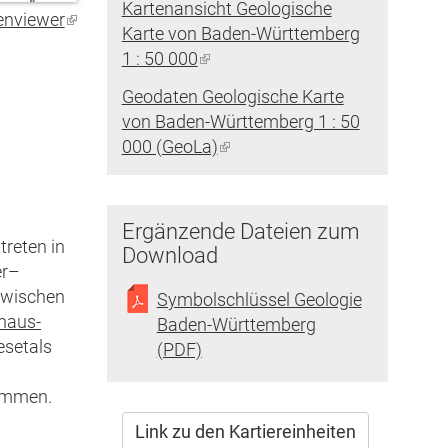
Kartenansicht Geologische
enviewer
(Link
Karte von Baden-Württemberg
ist
1 : 50 000
(Link
extern)
ist
Geodaten Geologische Karte
extern)
von Baden-Württemberg 1 : 50
000 (GeoLa)
(Link
ist
extern)
Ergänzende Dateien zum
reten in
Download
er–
zwischen
Symbolschlüssel Geologie
haus-
Baden-Württemberg
esetals
(PDF)
kommen.
Link zu den Kartiereinheiten