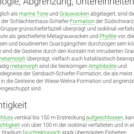
ologie, Abgrenzung, Untereinheite
lich als
marine
Tone
und
Grauwacken
abgelagert, sind di
 der Schlächtenhaus-Schiefer-
Formation
der Südschwarz
Gruppe grünschieferfaziell überprägt und isoklinal verfalte
eute als geschieferte Metagrauwacken und
Phyllite
vor, di
sen und boudinierten Quarzgängchen durchzogen sein kö
e sind die Gesteine durch den Kontakt mit intrudierten Gra
metamorph
überprägt, vielfach auch kataklastisch beansp
adig
metamorph
sind die feinkörnigen
Amphibolite
und
degneise der Gersbach-Schiefer-Formation, die als meist 
 in die Gesteine der Wiese-Wehra-Formation und angrenz
ingeschuppt sind.
tigkeit
chluss
vertikal bis 150 m Erstreckung
aufgeschlossen
, ka
htigkeit
von über 100 m der isoklinal verfalteten und in 
n Stadium
bruchtektonisch
stark überprägten Einheiten