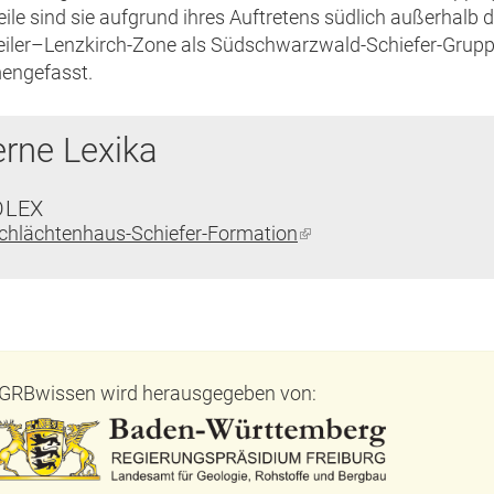
eile sind sie aufgrund ihres Auftretens südlich außerhalb d
iler–Lenzkirch-Zone als Südschwarzwald-Schiefer-Grup
ngefasst.
erne Lexika
OLEX
chlächtenhaus-Schiefer-Formation
(Link
ist
extern)
GRBwissen wird herausgegeben von: