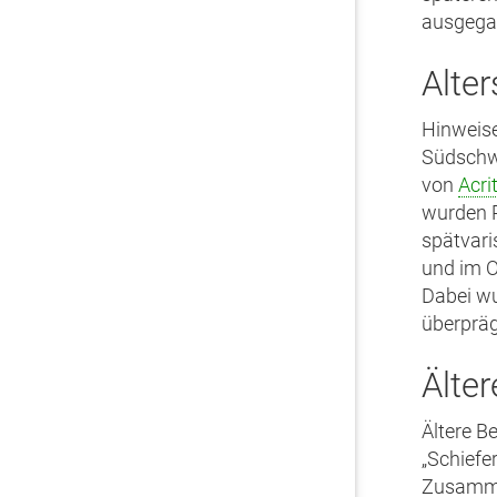
ausgega
Alte
Hinweise
Südschw
von
Acri
wurden R
spätvari
und im O
Dabei wu
überpräg
Älte
Ältere B
„Schiefe
Zusamme