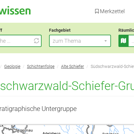
Direkt
zum
Merkzettel
Inhalt
ff
Fachgebiet
Räumlic
zum Thema
Geologie
Schichtenfolge
Alte Schiefer
Südschwarzwald-Schie
schwarzwald-Schiefer-Gr
tratigraphische Untergruppe