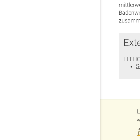
mittlerw
Badenwe
zusamme
Ext
LITH
S
L