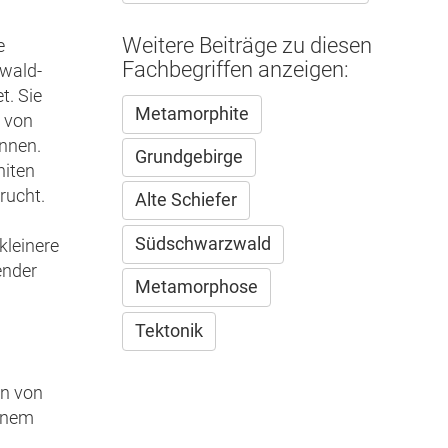
n
Weitere Beiträge zu diesen
e
Fachbegriffen anzeigen:
wald-
t. Sie
Metamorphite
e von
nnen.
Grundgebirge
niten
rucht.
Alte Schiefer
Südschwarzwald
kleinere
ender
Metamorphose
Tektonik
nn von
einem