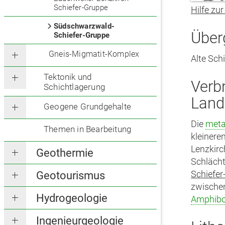
Schiefer-Gruppe
Hilfe zur
Südschwarzwald-
Über
Schiefer-Gruppe
Gneis-Migmatit-Komplex
Alte Schi
Tektonik und
Verb
Schichtlagerung
Land
Geogene Grundgehalte
Die
met
Themen in Bearbeitung
kleiner
Lenzkirc
Geothermie
Schläch
Schiefer
Geotourismus
zwischen
Hydrogeologie
Amphibo
Ingenieurgeologie