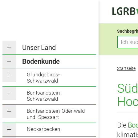
Suchbegri
Unser Land
Bodenkunde
Sie
Startseite
befinden
Grundgebirgs-
Schwarzwald
sich
Süd
hier:
Buntsandstein-
Hoc
Schwarzwald
Buntsandstein-Odenwald
und -Spessart
Die
Bod
Neckarbecken
klimat