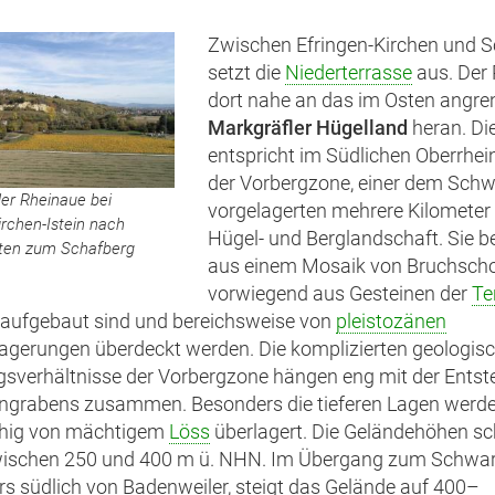
Zwischen Efringen-Kirchen und S
setzt die
Niederterrasse
aus. Der R
dort nahe an das im Osten angr
Markgräfler Hügelland
heran. Di
entspricht im Südlichen Oberrhe
der Vorbergzone, einer dem Sch
der Rheinaue bei
vorgelagerten mehrere Kilometer 
irchen-Istein nach
Hügel- und Berglandschaft. Sie b
ten zum Schafberg
aus einem Mosaik von Bruchschol
vorwiegend aus Gesteinen der
Te
aufgebaut sind und bereichsweise von
pleistozänen
agerungen überdeckt werden. Die komplizierten geologis
sverhältnisse der Vorbergzone hängen eng mit der Ents
ingrabens zusammen. Besonders die tieferen Lagen werd
chig von mächtigem
Löss
überlagert. Die Geländehöhen 
wischen 250 und 400 m ü. NHN. Im Übergang zum Schwar
s südlich von Badenweiler, steigt das Gelände auf 400–