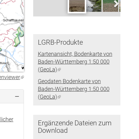
LGRB-Produkte
Kartenansicht, Bodenkarte von
Baden-Württemberg 1:50 000
(GeoLa)
(Link
ist
enviewer
(Link
Geodaten Bodenkarte von
extern)
ist
Baden-Württemberg 1:50 000
extern)
(GeoLa)
(Link
ist
extern)
licher
Ergänzende Dateien zum
Download