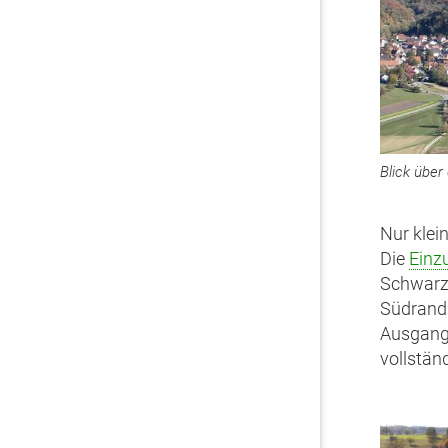
Blick übe
Nur klei
Die
Einz
Schwarzw
Südrand 
Ausgang 
vollstän