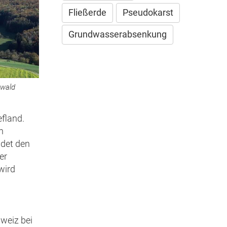
Fließerde
Pseudokarst
Grundwasserabsenkung
zwald
efland.
n
ldet den
er
wird
weiz bei