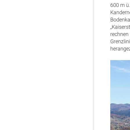
600 m ü.
Kanderne
Bodenkar
„Kaisers
rechnen 
Grenzlin
herange