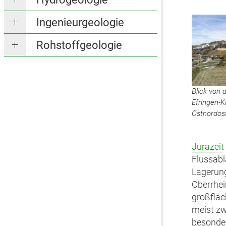
Ingenieurgeologie
Rohstoffgeologie
Blick von 
Efringen-K
Ostnordos
Jurazeit
Flussabl
Lagerung
Oberrhe
großflä
meist z
besonder