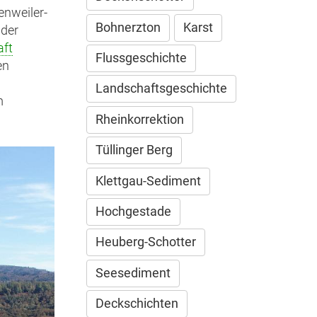
enweiler-
Bohnerzton
Karst
 der
ft
Flussgeschichte
en
Landschaftsgeschichte
m
Rheinkorrektion
Tüllinger Berg
Klettgau-Sediment
Hochgestade
Heuberg-Schotter
Seesediment
Deckschichten