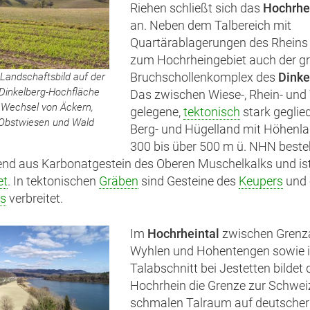
Riehen schließt sich das
Hochrhe
an. Neben dem Talbereich mit
Quartärablagerungen des Rheins
zum Hochrheingebiet auch der g
Bruchschollenkomplex des
Dinke
Landschaftsbild auf der
 Dinkelberg-Hochfläche
Das zwischen Wiese-, Rhein- und
 Wechsel von Äckern,
gelegene,
tektonisch
stark geglie
 Obstwiesen und Wald
Berg- und Hügelland mit Höhenl
300 bis über 500 m ü. NHN beste
nd aus Karbonatgestein des Oberen Muschelkalks und ist
et
. In tektonischen
Gräben
sind Gesteine des
Keupers
und 
s
verbreitet.
Im
Hochrheintal
zwischen Grenz
Wyhlen und Hohentengen sowie 
Talabschnitt bei Jestetten bildet 
Hochrhein die Grenze zur Schwei
schmalen Talraum auf deutscher