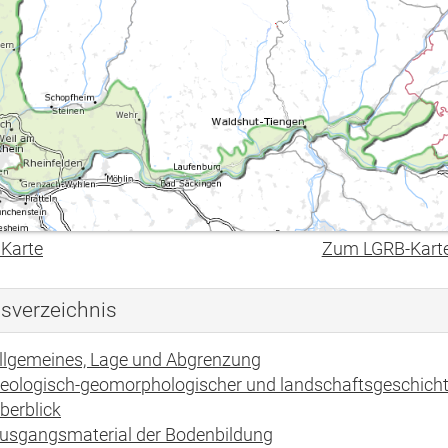
 Karte
Zum LGRB-Kart
tsverzeichnis
llgemeines, Lage und Abgrenzung
eologisch-geomorphologischer und landschaftsgeschicht
berblick
usgangsmaterial der Bodenbildung