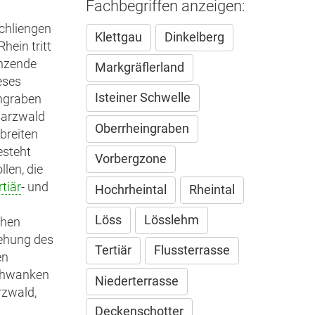
Fachbegriffen anzeigen:
chliengen
Klettgau
Dinkelberg
hein tritt
enzende
Markgräflerland
eses
Isteiner Schwelle
ingraben
warzwald
Oberrheingraben
breiten
esteht
Vorbergzone
len, die
rtiär
- und
Hochrheintal
Rheintal
Löss
Lösslehm
chen
tehung des
Tertiär
Flussterrasse
en
schwanken
Niederterrasse
zwald,
Deckenschotter