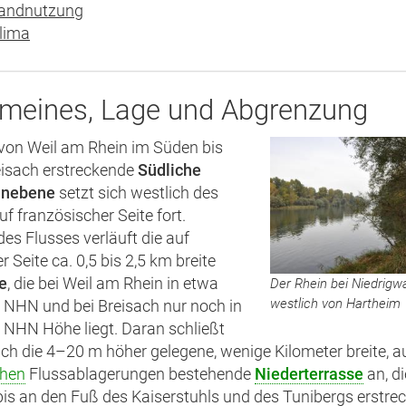
andnutzung
lima
emeines, Lage und Abgrenzung
 von Weil am Rhein im Süden bis
isach erstreckende
Südliche
inebene
setzt sich westlich des
uf französischer Seite fort.
des Flusses verläuft die auf
 Seite ca. 0,5 bis 2,5 km breite
e
, die bei Weil am Rhein in etwa
Der Rhein bei Niedrigw
westlich von Hartheim
 NHN und bei Breisach nur noch in
 NHN Höhe liegt. Daran schließt
lich die 4–20 m höher gelegene, wenige Kilometer breite, a
chen
Flussablagerungen bestehende
Niederterrasse
an, di
is an den Fuß des Kaiserstuhls und des Tunibergs erstrec