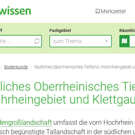
Direkt
zum
Merkzettel
Inhalt
ff
Fachgebiet
Räumlic
zum Thema
Bodenkunde
Südliches Oberrheinisches Tiefland, Hochrheingebiet 
liches Oberrheinisches Tie
hrheingebiet und Klettga
engroßlandschaft
umfasst die vom Hochrhein u
isch begünstigte Tallandschaft in der südlich