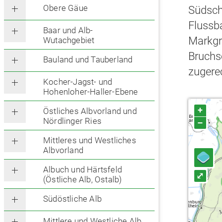
Obere Gäue
Südschw
Flussb
Baar und Alb-
Markgr
Wutachgebiet
Bruchs
Bauland und Tauberland
zugere
Kocher-Jagst- und
Hohenloher-Haller-Ebene
+
Östliches Albvorland und
Nördlinger Ries
–
Mittleres und Westliches
Albvorland
Albuch und Härtsfeld
⤢
(Östliche Alb, Ostalb)
Südöstliche Alb
Mittlere und Westliche Alb