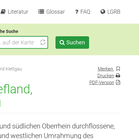
Literatur
Glossar
FAQ
LGRB
he Suche
Suchen
Merken
und Klettgau
Drucken
PDF-Version
fland,
u
nd südlichen Oberrhein durchflossene,
en und westlichen Umrahmung des