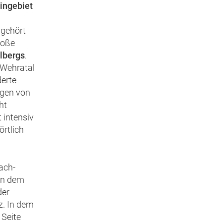
ingebiet
 gehört
roße
lbergs
.
 Wehratal
derte
agen von
ht
 intensiv
örtlich
ach-
in dem
der
z. In dem
 Seite