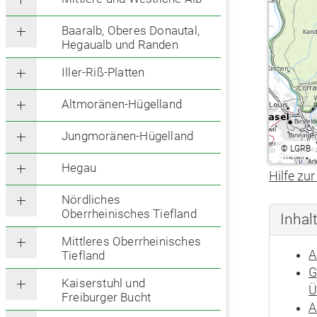
Baaralb, Oberes Donautal,
Hegaualb und Randen
Iller-Riß-Platten
Altmoränen-Hügelland
Jungmoränen-Hügelland
©
LGRB
Hegau
Hilfe zur
Nördliches
Oberrheinisches Tiefland
Inhal
Mittleres Oberrheinisches
A
Tiefland
G
Kaiserstuhl und
Ü
Freiburger Bucht
A