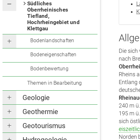
Südliches
L
Oberrheinisches
K
Tiefland,
Hochrheingebiet und
Klettgau
Allg
Bodenlandschaften
Die sich
Bodeneigenschaften
nach Bre
Oberrhe
Bodenbewertung
Rheins a
Entlang 
Themen in Bearbeitung
deutscher
Geologie
Rheinau
240 m ü.
Geothermie
195 m ü.
sich öst
Geotourismus
eiszeitli
Norden b
Hydrogeologie