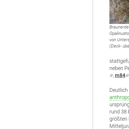
Braunerde
Opalinusto
von Unter
(Deck- übe
stattgef
neben Pe
(Link
,
m84
(
ist
i
extern)
e
Deutlich 
anthrop
ursprün
rund 38
größten
Mittelju