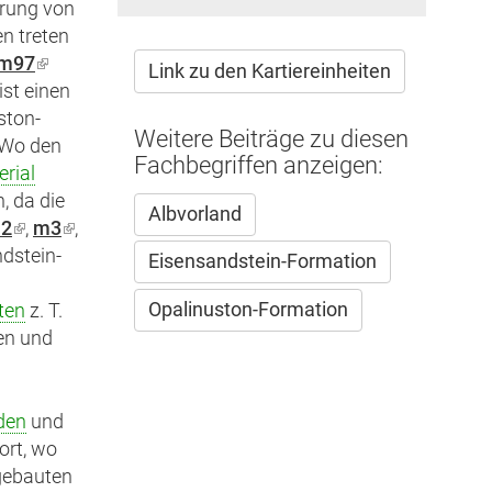
erung von
n treten
m97
(Link
Link zu den Kartiereinheiten
ist einen
ist
ston-
)
extern)
Weitere Beiträge zu diesen
. Wo den
Fachbegriffen anzeigen:
rial
, da die
Albvorland
2
(Link
,
m3
(Link
,
dstein-
ist
ist
Eisensandstein-Formation
extern)
extern)
Opalinuston-Formation
ten
z. T.
en und
den
und
ort, wo
gebauten