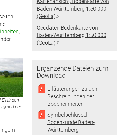
Kartenansicht, Bodenkarte von
Baden-Württemberg 1:50 000
(GeoLa)
(Link
selten
ist
ene
Geodaten Bodenkarte von
extern)
inheiten
,
Baden-Württemberg 1:50 000
ender
(GeoLa)
(Link
ist
extern)
Ergänzende Dateien zum
Download
Erläuterungen zu den
Beschreibungen der
i Essingen-
Bodeneinheiten
ergrund der
Symbolschlüssel
Bodenkunde Baden-
Württemberg
onigem