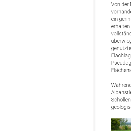
Von der 
vorhan
ein geri
erhalten 
vollstän
überwie
genutzte
Flachlag
Pseudog
Flächena
Währen
Albanstie
Schollen
geologis