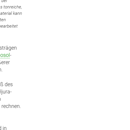
 bei
 tonreiche,
aterial kann
ten
earbeitet
gsträgen
losol
-
ßerer
n.
uß des
ljura-
n
 rechnen.
 in