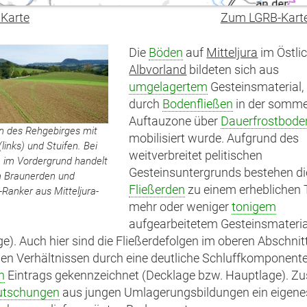
 Karte
Zum LGRB-Kart
Die
Böden
auf
Mitteljura
im Östli
Albvorland
bildeten sich aus
umgelagertem
Gesteinsmaterial,
durch
Bodenfließen
in der somme
Auftauzone über
Dauerfrostbode
n des Rehgebirges mit
mobilisiert wurde. Aufgrund des
links) und Stuifen. Bei
weitverbreitet pelitischen
 im Vordergrund handelt
Gesteinsuntergrunds bestehen d
m Braunerden und
Fließerden
zu einem erheblichen T
Ranker aus Mitteljura-
mehr oder weniger
tonigem
aufgearbeitetem Gesteinsmateria
ge). Auch hier sind die Fließerdefolgen im oberen Abschnit
hen Verhältnissen durch eine deutliche Schluffkomponente
n
Eintrags gekennzeichnet (Decklage bzw. Hauptlage). Zu
utschungen
aus jungen Umlagerungsbildungen ein eigene