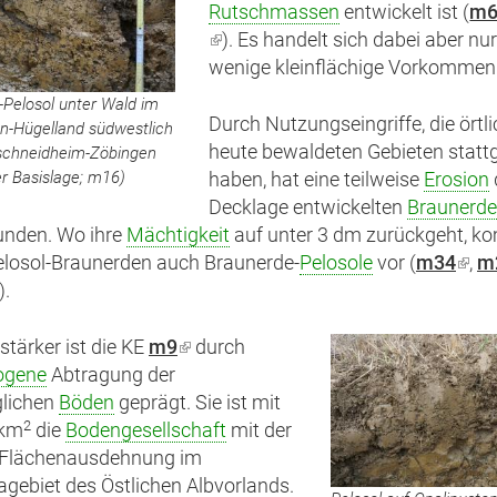
Rutschmassen
entwickelt ist (
m
(Link
). Es handelt sich dabei aber nu
ist
wenige kleinflächige Vorkommen
extern)
-Pelosol unter Wald im
Durch Nutzungseingriffe, die örtl
n-Hügelland südwestlich
heute bewaldeten Gebieten stat
schneidheim-Zöbingen
r Basislage; m16)
haben, hat eine teilweise
Erosion
Decklage entwickelten
Braunerd
unden. Wo ihre
Mächtigkeit
auf unter 3 dm zurückgeht, 
losol-Braunerden auch Braunerde-
Pelosole
vor (
m34
(Lin
,
m
Link
).
ist
st
exte
xtern)
stärker ist die KE
m9
(Link
durch
ogene
Abtragung der
ist
glichen
Böden
geprägt. Sie ist mit
extern)
2
 km
die
Bodengesellschaft
mit der
 Flächenausdehnung im
ragebiet des Östlichen Albvorlands.