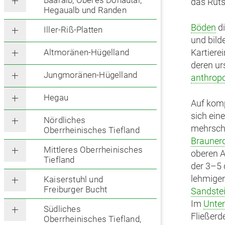
Baaralb, Oberes Donautal,
das Ruts
Hegaualb und Randen
Böden
di
Iller-Riß-Platten
und bild
Altmoränen-Hügelland
Kartiere
deren ur
Jungmoränen-Hügelland
anthrop
Hegau
Auf komp
sich eine
Nördliches
mehrsch
Oberrheinisches Tiefland
Brauner
Mittleres Oberrheinisches
oberen A
Tiefland
der 3–5
lehmigen,
Kaiserstuhl und
Freiburger Bucht
Sandste
Im
Unte
Südliches
Fließerd
Oberrheinisches Tiefland,