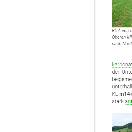
Blick von
Oberen Mi
nach Nord
karbona
den Unt
beigemen
unterhal
KE
m14
stark
an
i