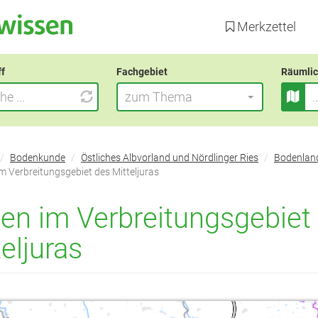
Direkt
zum
Merkzettel
Inhalt
ff
Fachgebiet
Räumlic
zum Thema
Bodenkunde
Östliches Albvorland und Nördlinger Ries
Bodenlan
m Verbreitungsgebiet des Mitteljuras
en im Verbreitungsgebiet
eljuras