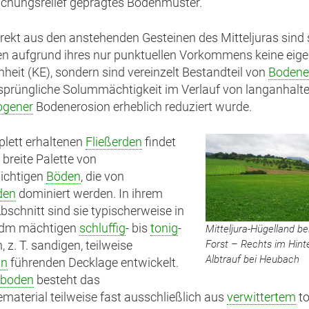
chungsrelief geprägtes Bodenmuster.
rekt aus den anstehenden Gesteinen des Mitteljuras sind 
en aufgrund ihres nur punktuellen Vorkommens keine eig
inheit (KE), sondern sind vereinzelt Bestandteil von
Bodene
sprüngliche Solummächtigkeit im Verlauf von langanhalt
ogener
Bodenerosion erheblich reduziert wurde.
lett erhaltenen
Fließerden
findet
 breite Palette von
ichtigen
Böden
, die von
den
dominiert werden. In ihrem
bschnitt sind sie typischerweise in
 dm mächtigen
schluffig
- bis
tonig
-
Mitteljura-Hügelland be
Forst – Rechts im Hint
 z. T. sandigen, teilweise
Albtrauf bei Heubach
in
führenden Decklage entwickelt.
rboden
besteht das
ematerial teilweise fast ausschließlich aus
verwittertem
t