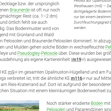
Pelosol auf Opalinuston
Decklage bzw. der ursprünglich
Westhausen (m9) – Das
denen
Braunerde
ist oft nur noch
dichtgelagerte Bodenm
ngmächtiger Rest (ca. 1–2 dm)
nur bei einem bestimm
und örtlich fehlt sie auch
Durchfeuchtungsgrad b
werden.
dig. Das Bodenmuster wird von
gend mit Grünland und Wald
n Pelosolen und Braunerde-Pelosolen dominiert. In abzu
en und Mulden gehen solche Böden in wechselfeuchte
Pe
leye und
Pseudogley
-
Pelosole
über. Diese wurden bei grö
usdehnung als eigene Kartiereinheit (
m19
(Link
) ausgewiese
ist
extern)
d KE
m9
(Link
im gesamten Opalinuston-Hügelland und am F
gs verbreitet ist, tritt die ähnliche KE
ist
m116
(Link
nur auf Mitte
 am Ries-Kraterrand auf. Dort ist aufgrund der besondere
extern)
ist
chen Situation mit einem kleinräumigen Bodenwechsel zu
extern)
Noch stärker erodierte
Böden
mit
Pelosolen
und Pararendzinen sind