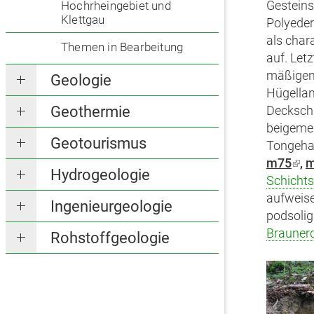
Gesteins
Hochrheingebiet und
Klettgau
Polyeder
als char
Themen in Bearbeitung
auf. Letz
mäßigen
Geologie
Hügella
Geothermie
Deckschi
beigemen
Geotourismus
Tongehal
m75
(Lin
,
m
Hydrogeologie
Schichts
ist
aufweise
ext
Ingenieurgeologie
podsolig
Brauner
Rohstoffgeologie