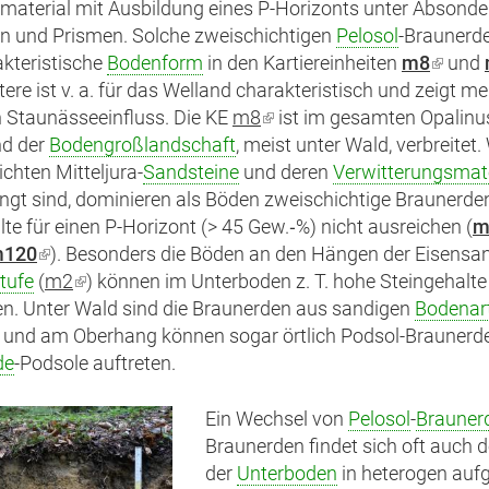
material mit Ausbildung eines P-Horizonts unter Absond
n und Prismen. Solche zweischichtigen
Pelosol
-Braunerde
akteristische
Bodenform
in den Kartiereinheiten
m8
(Link
und
tere ist v. a. für das Welland charakteristisch und zeigt me
ist
 Staunässeeinfluss. Die KE
m8
(Link
ist im gesamten Opalinu
extern
nd der
Bodengroßlandschaft
, meist unter Wald, verbreitet
ist
chten Mitteljura-
Sandsteine
und deren
extern)
Verwitterungsmate
gt sind, dominieren als Böden zweischichtige Braunerden
te für einen P-Horizont (> 45 Gew.‑%) nicht ausreichen (
m
k
120
(Link
). Besonders die Böden an den Hängen der Eisensan
tufe
(
ist
m2
(Link
) können im Unterboden z. T. hohe Steingehalte
n. Unter Wald sind die Braunerden aus sandigen
ern)
extern)
ist
Bodenar
 und am Oberhang können sogar örtlich Podsol-Braunerd
extern)
de
-Podsole auftreten.
Ein Wechsel von
Pelosol
-
Brauner
Braunerden findet sich oft auch d
der
Unterboden
in heterogen auf