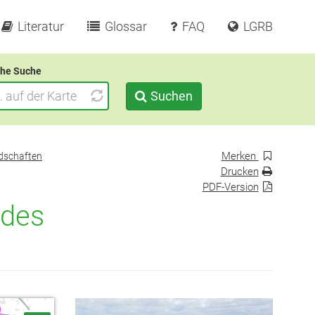
Literatur
Glossar
FAQ
LGRB
he Suche
Suchen
Merken
dschaften
Drucken
PDF-Version
 des