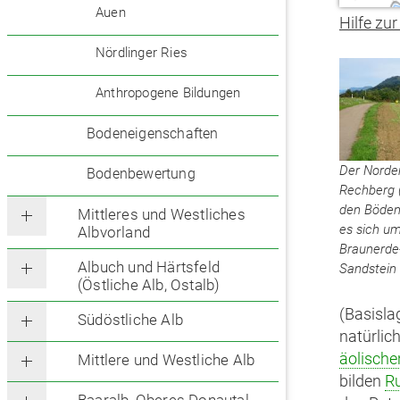
Auen
Hilfe zur
Nördlinger Ries
Anthropogene Bildungen
Bodeneigenschaften
Der Norde
Bodenbewertung
Rechberg (
den Böden
Mittleres und Westliches
es sich u
Albvorland
Braunerde-
Albuch und Härtsfeld
Sandstein
(Östliche Alb, Ostalb)
(Basisla
Südöstliche Alb
natürlic
äolische
Mittlere und Westliche Alb
bilden
R