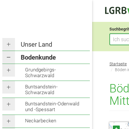
Suchbegri
Unser Land
Bodenkunde
Sie
Startseite
befinden
Grundgebirgs-
Böden i
Schwarzwald
sich
hier:
Böd
Buntsandstein-
Schwarzwald
Mitt
Buntsandstein-Odenwald
und -Spessart
Neckarbecken
+