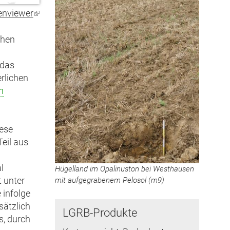
enviewer
(Link
ist
extern)
chen
 das
rlichen
n
iese
eil aus
l
Hügelland im Opalinuston bei Westhausen
mit aufgegrabenem Pelosol (m9)
t unter
 infolge
sätzlich
LGRB-Produkte
s, durch