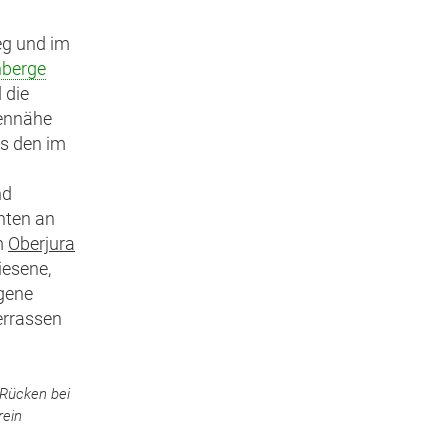
eg und im
berge
d die
hennähe
us den im
nd
hten an
m
Oberjura
iesene,
egene
errassen
-Rücken bei
rein