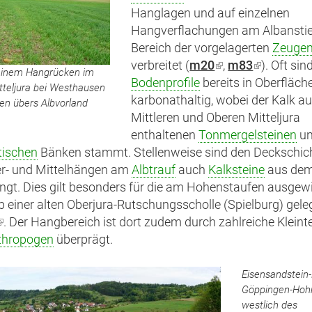
Hanglagen und auf einzelnen
Hangverflachungen am Albansti
Bereich der vorgelagerten
Zeugen
verbreitet (
m20
(Link
,
m83
(Link
). Oft sin
 einem Hangrücken im
Bodenprofile
bereits in Oberfläc
ist
ist
tteljura bei Westhausen
karbonathaltig, wobei der Kalk a
extern)
extern)
en übers Albvorland
Mittleren und Oberen Mitteljura
enthaltenen
Tonmergelsteinen
u
tischen
Bänken stammt. Stellenweise sind den Deckschic
er- und Mittelhängen am
Albtrauf
auch
Kalksteine
aus de
gt. Dies gilt besonders für die am Hohenstaufen ausgew
b einer alten Oberjura-Rutschungsscholle (Spielburg) gel
(Link
. Der Hangbereich ist dort zudem durch zahlreiche Kleint
thropogen
st
überprägt.
extern)
Eisensandstein
Göppingen-Hoh
westlich des