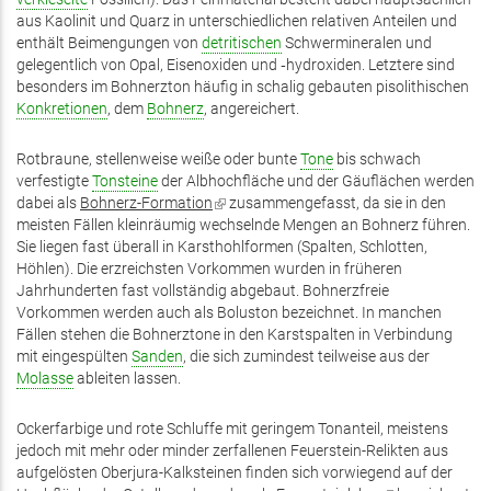
aus Kaolinit und Quarz in unterschiedlichen relativen Anteilen und
enthält Beimengungen von
detritischen
Schwermineralen und
gelegentlich von Opal, Eisenoxiden und ‑hydroxiden. Letztere sind
besonders im Bohnerzton häufig in schalig gebauten pisolithischen
Konkretionen
, dem
Bohnerz
, angereichert.
Rotbraune, stellenweise weiße oder bunte
Tone
bis schwach
verfestigte
Tonsteine
der Albhochfläche und der Gäuflächen werden
dabei als
Bohnerz-Formation
(Link
zusammengefasst, da sie in den
meisten Fällen kleinräumig wechselnde Mengen an Bohnerz führen.
ist
Sie liegen fast überall in Karsthohlformen (Spalten, Schlotten,
extern)
Höhlen). Die erzreichsten Vorkommen wurden in früheren
Jahrhunderten fast vollständig abgebaut. Bohnerzfreie
Vorkommen werden auch als Boluston bezeichnet. In manchen
Fällen stehen die Bohnerztone in den Karstspalten in Verbindung
mit eingespülten
Sanden
, die sich zumindest teilweise aus der
Molasse
ableiten lassen.
Ockerfarbige und rote Schluffe mit geringem Tonanteil, meistens
jedoch mit mehr oder minder zerfallenen Feuerstein-Relikten aus
aufgelösten Oberjura-Kalksteinen finden sich vorwiegend auf der