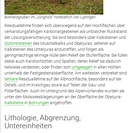
Bohnerzgruben im „Jungholz“ nordöstlich von Liptingen
Residuallehme finden sich überwiegend auf den Hochflächen über
verkarstungsfähigen Karbonatgesteinen als unlöslicher Rückstand
der Lösungsverwitterung. Sie sind besonders über Kalksteinen und
Dolomitsteinen
des Muschelkalks und Oberjuras, seltener auf
Kalksteinen des Unterjuras anzutreffen, und folgen als
geringmächtige lehmige Hülle dem Relief der Stufenfläche. Sie füllen
dabei auch Karstschlotten und Spalten, deren Relief sie dadurch
teilweise verdecken, oder finden sich
umgelagert
in alten Höhlen
unterhalb der Festgesteinsoberfläche. Am weitesten verbreitet sind
tertiäre
Residuallehme auf der Albhochfläche, besonders auf der
Ostalb, und im Kraichgau sowie auf Teilen der Gäu- und
Filderflächen. Auch im Untergrund des Alpenvorlandes wurden sie
unter den Molasseablagerungen an der Oberfläche der Oberjura-
Kalksteine
in
Bohrungen
angetroffen.
Lithologie, Abgrenzung,
Untereinheiten