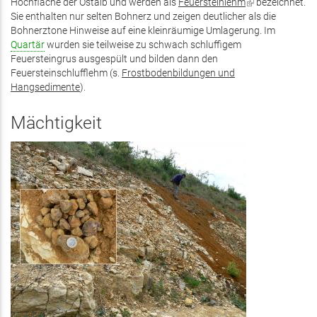
Hochfläche der Ostalb und werden als
Feuersteinlehm
(Link
bezeichnet.
Sie enthalten nur selten Bohnerz und zeigen deutlicher als die
ist
Bohnerztone Hinweise auf eine kleinräumige Umlagerung. Im
extern)
Quartär
wurden sie teilweise zu schwach schluffigem
Feuersteingrus ausgespült und bilden dann den
Feuersteinschlufflehm (s.
Frostbodenbildungen und
Hangsedimente
).
Mächtigkeit