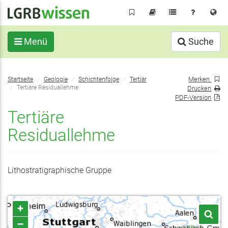
Direkt
zum
Inhalt
Menü
Suche
Sie
Merken
Startseite
Geologie
Schichtenfolge
Tertiär
befinden
Tertiäre Residuallehme
Drucken
sich
PDF-Version
hier:
Tertiäre
Residuallehme
Lithostratigraphische Gruppe
+
–