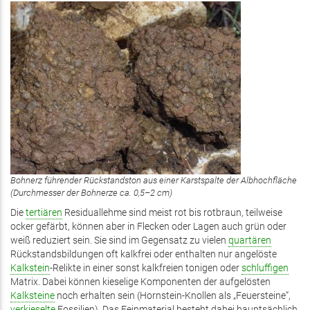
Bohnerz führender Rückstandston aus einer Karstspalte der Albhochfläche
(Durchmesser der Bohnerze ca. 0,5–2 cm)
Die
tertiären
Residuallehme sind meist rot bis rotbraun, teilweise
ocker gefärbt, können aber in Flecken oder Lagen auch grün oder
weiß reduziert sein. Sie sind im Gegensatz zu vielen
quartären
Rückstandsbildungen oft kalkfrei oder enthalten nur angelöste
Kalkstein
-Relikte in einer sonst kalkfreien tonigen oder
schluffigen
Matrix. Dabei können kieselige Komponenten der aufgelösten
Kalksteine
noch erhalten sein (Hornstein-Knollen als „Feuersteine“,
verkieselte
Fossilien). Das Feinmaterial besteht dabei hauptsächlich