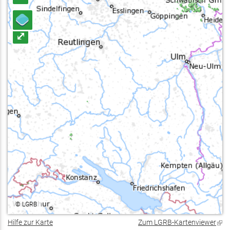
⤢
©
LGRB
Hilfe zur Karte
Zum LGRB-Kartenviewer
(Lin