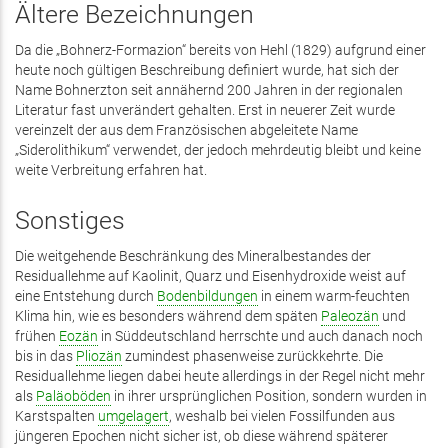
Ältere Bezeichnungen
Da die „Bohnerz-Formazion“ bereits von Hehl (1829) aufgrund einer
heute noch gültigen Beschreibung definiert wurde, hat sich der
Name Bohnerzton seit annähernd 200 Jahren in der regionalen
Literatur fast unverändert gehalten. Erst in neuerer Zeit wurde
vereinzelt der aus dem Französischen abgeleitete Name
„Siderolithikum“ verwendet, der jedoch mehrdeutig bleibt und keine
weite Verbreitung erfahren hat.
Sonstiges
Die weitgehende Beschränkung des Mineralbestandes der
Residuallehme auf Kaolinit, Quarz und Eisenhydroxide weist auf
eine Entstehung durch
Bodenbildungen
in einem warm-feuchten
Klima hin, wie es besonders während dem späten
Paleozän
und
frühen
Eozän
in Süddeutschland herrschte und auch danach noch
bis in das
Pliozän
zumindest phasenweise zurückkehrte. Die
Residuallehme liegen dabei heute allerdings in der Regel nicht mehr
als
Paläoböden
in ihrer ursprünglichen Position, sondern wurden in
Karstspalten
umgelagert
, weshalb bei vielen Fossilfunden aus
jüngeren Epochen nicht sicher ist, ob diese während späterer