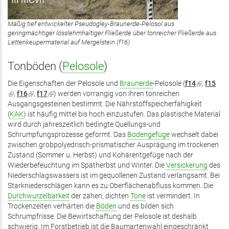
Mäßig tief entwickelter Pseudogley-Braunerde-Pelosol aus
geringmächtiger lösslehmhaltiger Fließerde über tonreicher Fließerde aus
Lettenkeupermaterial auf Mergelstein (f16)
Tonböden (
Pelosole
)
Die Eigenschaften der Pelosole und
Braunerde
-Pelosole (
f14
(Link
,
f15
(Link
,
f16
(Link
,
f17
(Link
) werden vorrangig von ihren tonreichen
ist
ist
Ausgangsgesteinen bestimmt. Die Nährstoffspeicherfähigkeit
ist
ist
extern)
extern)
(
KAK
) ist häufig mittel bis hoch einzustufen. Das plastische Material
extern)
extern)
wird durch jahreszeitlich bedingte Quellungs-und
Schrumpfungsprozesse geformt. Das
Bodengefüge
wechselt dabei
zwischen grobpolyedrisch-prismatischer Ausprägung im trockenen
Zustand (Sommer u. Herbst) und Kohärentgefüge nach der
Wiederbefeuchtung im Spätherbst und Winter. Die
Versickerung
des
Niederschlagswassers ist im gequollenen Zustand verlangsamt. Bei
Starkniederschlägen kann es zu Oberflächenabfluss kommen. Die
Durchwurzelbarkeit
der zähen, dichten
Tone
ist vermindert. In
Trockenzeiten verhärten die
Böden
und es bilden sich
Schrumpfrisse. Die Bewirtschaftung der Pelosole ist deshalb
schwierig. Im Forstbetrieb ist die Baumartenwahl eingeschränkt