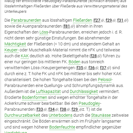
Mäßig tief entwickelte Pseudogley-Parabraunerde (schwach erodiert) aus
lösslehmhaltigen Fließerden über Fließerde aus Verwitterungsmaterial des
Unterkeupers
Die
Parabraunerden
aus lösshaltigen
Fließerden
(
f27
(Link
,
f29
(Link
,
f31
(Link
)
sowie die Auenparabraunerden (
f81
(Link
) ähneln in ihren
ist
ist
ist
Eigenschaften den
Löss
-Parabraunerden, erreichen jedoch i. d. R.
ist
extern)
extern)
exter
nicht deren sehr günstige Einstufungen. Bei abnehmender
extern)
Mächtigkeit
der Fließerden (< 10 dm) und steigendem Gehalt an
Keuper-
oder Muschelkalk-Material nimmt die nFK und teilweise
auch die
KAK
deutlich ab. Hohe Skelettgehalte (
f28
(Link
) führen zu
einer nur geringen bis mittleren FK.
Böden
aus tonreich
ist
verwitternden Löss-/Keupergemengen (
f35
(Link
,
f36
(Link
extern)
,
f37
(Link
) sind
durch eine z. T. hohe FK und nFK bei mittlerer bis sehr hoher KAK
ist
ist
ist
charakterisiert. Die hohen Tongehalte lösen bei den
extern)
extern)
Pelosol
extern)
-
Parabraunerden eine Quellungs- und Schrumpfungsdynamik aus.
Außerdem ist die
Luftkapazität
und
Durchlässigkeit
vermindert.
Erodierte
Bodenformen
sind wegen erhöhter Tongehalte in der
Ackerkrume schwer bearbeitbar. Bei den
Pseudogley
-
Parabraunerden (
f33
(Link
,
f34
(Link
,
f38
(Link
,
f29
(Link
z. T.) ist die
Durchwurzelbarkeit
des
ist
Unterbodens
ist
ist
durch die
ist
Staunässe
zeitweise
eingeschränkt. Die Böden erwärmen sich im Frühjahr langsamer
extern)
extern)
extern)
extern)
und sind wegen höherer
Bodenfeuchte
empfindlicher gegenüber