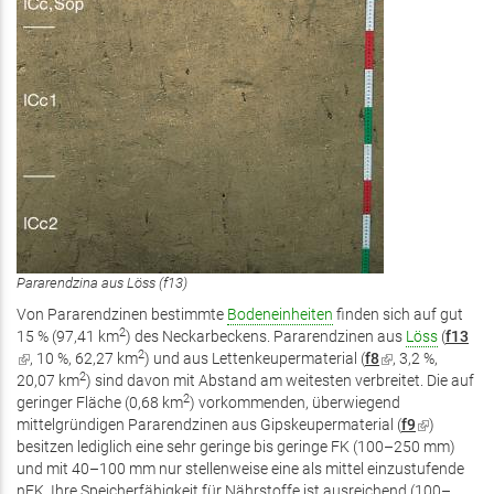
Pararendzina aus Löss (f13)
Von Pararendzinen bestimmte
Bodeneinheiten
finden sich auf gut
2
15 % (97,41 km
) des Neckarbeckens. Pararendzinen aus
Löss
(
f13
2
(Link
, 10 %, 62,27 km
) und aus Lettenkeupermaterial (
f8
(Link
, 3,2 %,
2
ist
20,07 km
) sind davon mit Abstand am weitesten verbreitet. Die auf
ist
2
extern)
geringer Fläche (0,68 km
) vorkommenden, überwiegend
extern)
mittelgründigen Pararendzinen aus Gipskeupermaterial (
f9
(Link
)
besitzen lediglich eine sehr geringe bis geringe FK (100–250 mm)
ist
und mit 40–100 mm nur stellenweise eine als mittel einzustufende
extern)
nFK. Ihre Speicherfähigkeit für Nährstoffe ist ausreichend (100–