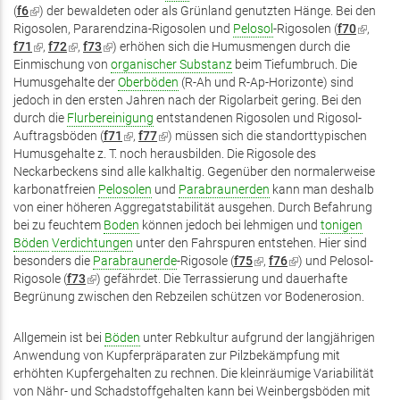
(
f6
(Link
) der bewaldeten oder als Grünland genutzten Hänge. Bei den
extern)
Rigosolen, Pararendzina-Rigosolen und
ist
Pelosol
-Rigosolen (
f70
(Link
,
f71
extern)
(Link
,
f72
(Link
,
f73
(Link
) erhöhen sich die Humusmengen durch die
ist
Einmischung von
ist
ist
ist
organischer Substanz
beim Tiefumbruch. Die
extern)
Humusgehalte der
extern)
extern)
extern)
Oberböden
(R-Ah und R-Ap-Horizonte) sind
jedoch in den ersten Jahren nach der Rigolarbeit gering. Bei den
durch die
Flurbereinigung
entstandenen Rigosolen und Rigosol-
Auftragsböden (
f71
(Link
,
f77
(Link
) müssen sich die standorttypischen
Humusgehalte z. T. noch herausbilden. Die Rigosole des
ist
ist
Neckarbeckens sind alle kalkhaltig. Gegenüber den normalerweise
extern)
extern)
karbonatfreien
Pelosolen
und
Parabraunerden
kann man deshalb
von einer höheren Aggregatstabilität ausgehen. Durch Befahrung
bei zu feuchtem
Boden
können jedoch bei lehmigen und
tonigen
Böden
Verdichtungen
unter den Fahrspuren entstehen. Hier sind
besonders die
Parabraunerde
-Rigosole (
f75
(Link
,
f76
(Link
) und Pelosol-
Rigosole (
f73
(Link
) gefährdet. Die Terrassierung und dauerhafte
ist
ist
Begrünung zwischen den Rebzeilen schützen vor Bodenerosion.
ist
extern)
extern)
extern)
Allgemein ist bei
Böden
unter Rebkultur aufgrund der langjährigen
Anwendung von Kupferpräparaten zur Pilzbekämpfung mit
erhöhten Kupfergehalten zu rechnen. Die kleinräumige Variabilität
von Nähr- und Schadstoffgehalten kann bei Weinbergsböden mit