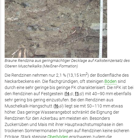
Braune Rendzina aus geringmächtiger Decklage auf Kalksteinzersatz des
Oberen Muschelkalks (Meißner-Formation)
2
Die Rendzinen nehmen nur 2,1 % (13,15 km
) der Bodenfläche des
Neckarbeckens ein. Die flachgründigen, oft steinigen
Böden
sind
durch eine sehr geringe bis geringe FK charakterisiert. Die nFK ist bei
den Rendzinen auf Festgestein (
f4
(Link
,
f5
(Link
) mit 40–90 mm ebenfalls
sehr gering bis gering einzustufen. Bei den Rendzinen aus
ist
ist
Muschelkalk-Hangschutt (
f6
(Link
) liegt sie mit 50–110 mm etwas
extern)
extern)
höher. Das geringe Wasserangebot schränkt die Eignung der
ist
Rendzinen für den Ackerbau am meisten ein. Besonders
extern)
Zuckerrüben und Mais mit ihrer Hauptwachstumsphase in den
trockenen Sommermonaten bringen auf Rendzinen keine sicheren
Erträge. Stark steinige
Oberböden
erschweren zudem die