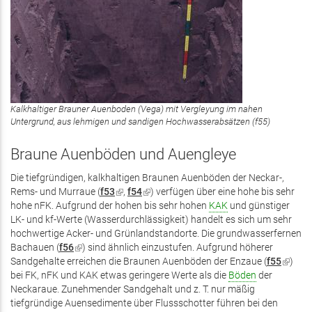
Kalkhaltiger Brauner Auenboden (Vega) mit Vergleyung im nahen
Untergrund, aus lehmigen und sandigen Hochwasserabsätzen (f55)
Braune Auenböden und Auengleye
Die tiefgründigen, kalkhaltigen Braunen Auenböden der Neckar-,
Rems- und Murraue (
f53
(Link
,
f54
(Link
) verfügen über eine hohe bis sehr
hohe nFK. Aufgrund der hohen bis sehr hohen
ist
ist
KAK
und günstiger
LK- und kf-Werte (Wasserdurchlässigkeit) handelt es sich um sehr
extern)
extern)
hochwertige Acker- und Grünlandstandorte. Die grundwasserfernen
Bachauen (
f56
(Link
) sind ähnlich einzustufen. Aufgrund höherer
Sandgehalte erreichen die Braunen Auenböden der Enzaue (
ist
f55
(Link
)
bei FK, nFK und KAK etwas geringere Werte als die
extern)
Böden
der
ist
Neckaraue. Zunehmender Sandgehalt und z. T. nur mäßig
extern)
tiefgründige Auensedimente über Flussschotter führen bei den