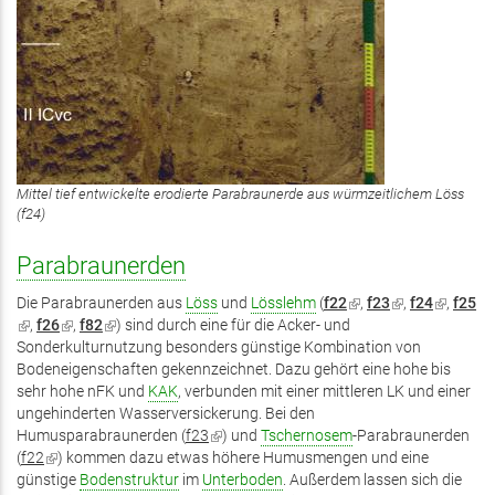
Mittel tief entwickelte erodierte Parabraunerde aus würmzeitlichem Löss
(f24)
Parabraunerden
Die Parabraunerden aus
Löss
und
Lösslehm
(
f22
(Link
,
f23
(Link
,
f24
(Link
,
f25
(Link
,
f26
(Link
,
f82
(Link
) sind durch eine für die Acker- und
ist
ist
ist
ist
Sonderkulturnutzung besonders günstige Kombination von
ist
ist
extern)
extern)
extern)
extern)
Bodeneigenschaften gekennzeichnet. Dazu gehört eine hohe bis
extern)
extern)
sehr hohe nFK und
KAK
, verbunden mit einer mittleren LK und einer
ungehinderten Wasserversickerung. Bei den
Humusparabraunerden (
f23
(Link
) und
Tschernosem
-Parabraunerden
(
f22
(Link
) kommen dazu etwas höhere Humusmengen und eine
ist
günstige
ist
Bodenstruktur
im
Unterboden
extern)
. Außerdem lassen sich die