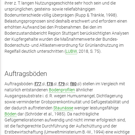
ihrer z. T. langen Nutzungsgeschichte sehr hoch sein und die
ursprünglichen, gesteins- sowie reliefabhängigen
Bodenunterschiede völlig überprägen (Rupp & Tränkle, 1998).
Belastungsprognosen sind deshalb erschwert und erfordern einen
erhöhten Aufwand bei den Probenahmen. Bei den im
Bodenzustandsbericht Region Stuttgart berücksichtigten Analysen
der Kupfergehalte wurden die Maßnahmenwerte der Bundes-
Bodenschutz- und Altlastenverordnung für Grünlandnutzung im
Regelfall deutlich unterschritten (
LUBW
, 2018, S. 75).
Auftragsböden
Auftragsböden (
f77
(Link
,
f78
(Link
,
f79
(Link
,
f80
(Link
) stellen im Vergleich mit
natürlich entstandenen
ist
Bodenprofilen
ist
ist
ähnlicher
ist
Ausgangssubstrate i. d. R. wegen Humusmangel, Dichtlagerung
extern)
extern)
extern)
extern)
sowie verminderter Grobporenkontinuität und Gefügestabilität und
der dadurch auftretenden
Staunässe
weniger leistungsfähige
Böden
dar (Schröder et al., 1985). Da nachträgliche
Gefügemeliorationen aufwendig und nicht immer erfolgreich sind,
ist die fachgerechte Durchführung der Aufschüttung und der
Erstbewirtschaftung (Umweltministerium B.-W., 1994) eine wichtige