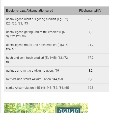
Erosions- bzw. Akkumulationsgrad
Flächenanteil [%]
überwiegend nicht bis gering erodiert (Eg0–2):
26,3
f25, f26, f33, f43
überwiegend gering und mittel erodiert (Eg2–
7,9
3): f22, f23, f82
überwiegend mittel und hoch erodiert (Eg3–4):
31,7
f24, f76
hoch und sehr hoch erodiert (Eg4–5): f13, f72,
17,2
f83
geringe und mittlere Akkumulation: f49
3,2
mittlere und starke Akkumulation: f44, f50
0,9
starke Akkumulation: f45, f46, f48, f52, f64, f65
12,8