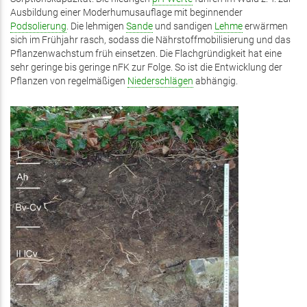
Ausbildung einer Moderhumusauflage mit beginnender
Podsolierung
. Die lehmigen
Sande
und sandigen
Lehme
erwärmen
sich im Frühjahr rasch, sodass die Nährstoffmobilisierung und das
Pflanzenwachstum früh einsetzen. Die Flachgründigkeit hat eine
sehr geringe bis geringe nFK zur Folge. So ist die Entwicklung der
Pflanzen von regelmäßigen
Niederschlägen
abhängig.