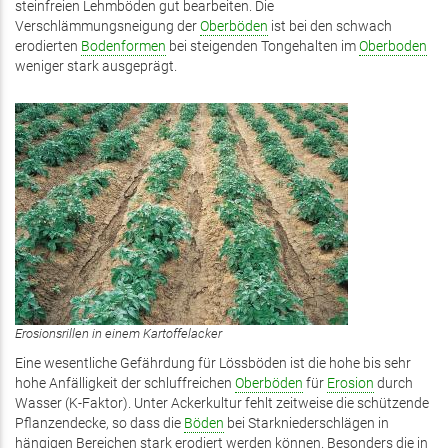
steinfreien Lehmböden gut bearbeiten. Die
extern)
Verschlämmungsneigung der
Oberböden
ist bei den schwach
erodierten
Bodenformen
bei steigenden Tongehalten im
Oberboden
weniger stark ausgeprägt.
Erosionsrillen in einem Kartoffelacker
Eine wesentliche Gefährdung für Lössböden ist die hohe bis sehr
hohe Anfälligkeit der schluffreichen
Oberböden
für
Erosion
durch
Wasser (K-Faktor). Unter Ackerkultur fehlt zeitweise die schützende
Pflanzendecke, so dass die
Böden
bei Starkniederschlägen in
hängigen Bereichen stark erodiert werden können. Besonders die in