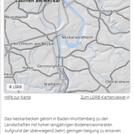
©
LGRB
Hilfe zur Karte
Zum LGRB-Kartenviewer
(Lin
ist
exte
Das Neckarbecken gehört in Baden-Württemberg zu den
Landschaften mit hohen langjährigen Bodenerosionsraten.
Aufgrund der überwiegend (sehr) geringen Neigung zu erosiven