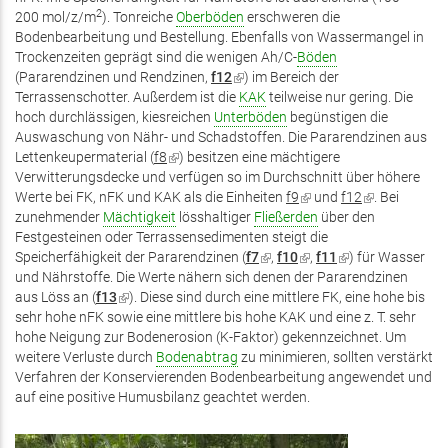
2
200 mol/z/m
). Tonreiche
Oberböden
erschweren die
Bodenbearbeitung und Bestellung. Ebenfalls von Wassermangel in
Trockenzeiten geprägt sind die wenigen Ah/C-
Böden
(Pararendzinen und Rendzinen,
f12
(Link
) im Bereich der
Terrassenschotter. Außerdem ist die
ist
KAK
teilweise nur gering. Die
hoch durchlässigen, kiesreichen
Unterböden
extern)
begünstigen die
Auswaschung von Nähr- und Schadstoffen. Die Pararendzinen aus
Lettenkeupermaterial (
f8
(Link
) besitzen eine mächtigere
Verwitterungsdecke und verfügen so im Durchschnitt über höhere
ist
Werte bei FK, nFK und KAK als die Einheiten
extern)
f9
(Link
und
f12
(Link
. Bei
zunehmender
Mächtigkeit
lösshaltiger
Fließerden
ist
über den
ist
Festgesteinen oder Terrassensedimenten steigt die
extern)
extern)
Speicherfähigkeit der Pararendzinen (
f7
(Link
,
f10
(Link
,
f11
(Link
) für Wasser
und Nährstoffe. Die Werte nähern sich denen der Pararendzinen
ist
ist
ist
aus Löss an (
f13
(Link
). Diese sind durch eine mittlere FK, eine hohe bis
extern)
extern)
extern)
sehr hohe nFK sowie eine mittlere bis hohe KAK und eine z. T. sehr
ist
hohe Neigung zur Bodenerosion (K-Faktor) gekennzeichnet. Um
extern)
weitere Verluste durch
Bodenabtrag
zu minimieren, sollten verstärkt
Verfahren der Konservierenden Bodenbearbeitung angewendet und
auf eine positive Humusbilanz geachtet werden.