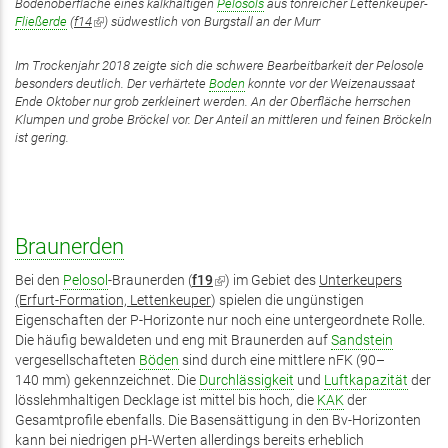
Bodenoberfläche eines kalkhaltigen
Pelosols
aus tonreicher Lettenkeuper-
Fließerde
(
f14
(Link
) südwestlich von Burgstall an der Murr
ist
extern)
Im Trockenjahr 2018 zeigte sich die schwere Bearbeitbarkeit der Pelosole
besonders deutlich. Der verhärtete
Boden
konnte vor der Weizenaussaat
Ende Oktober nur grob zerkleinert werden. An der Oberfläche herrschen
Klumpen und grobe Bröckel vor. Der Anteil an mittleren und feinen Bröckeln
ist gering.
Braunerden
Bei den
Pelosol
-Braunerden (
f19
(Link
) im Gebiet des
Unterkeupers
(Erfurt-Formation, Lettenkeuper
) spielen die ungünstigen
ist
Eigenschaften der P-Horizonte nur noch eine untergeordnete Rolle.
extern)
Die häufig bewaldeten und eng mit Braunerden auf
Sandstein
vergesellschafteten
Böden
sind durch eine mittlere nFK (90–
140 mm) gekennzeichnet. Die
Durchlässigkeit
und
Luftkapazität
der
lösslehmhaltigen Decklage ist mittel bis hoch, die
KAK
der
Gesamtprofile ebenfalls. Die Basensättigung in den Bv-Horizonten
kann bei niedrigen pH-Werten allerdings bereits erheblich