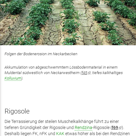
Folgen der Bodenerosion im Neckarbecken
Akkumulation von abgeschwemmtem Lössbodenmaterial in einem
Muldental südwestlich von Neckarwestheim (
f45
(Link
, tiefes kalkhaltiges
Kolluvium
).
ist
extern)
Rigosole
Die Terrassierung der steilen Muschelkalkhänge führt zu einer
tieferen Gründigkeit der Rigosole und
Rendzina
-Rigosole (
f69
(Link
).
Deshalb liegen FK, nFK und
KAK
etwas höher als bei den Rendzinen
ist