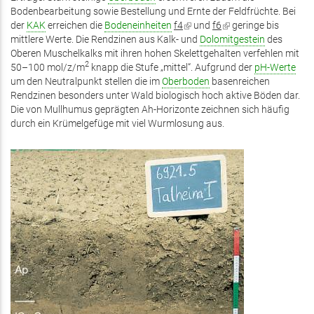
Bodenbearbeitung sowie Bestellung und Ernte der Feldfrüchte. Bei
der
KAK
erreichen die
Bodeneinheiten
f4
(Link
und
f6
(Link
geringe bis
mittlere Werte. Die Rendzinen aus Kalk- und
ist
Dolomitgestein
ist
des
Oberen Muschelkalks mit ihren hohen Skelettgehalten verfehlen mit
extern)
extern)
2
50–100 mol/z/m
knapp die Stufe „mittel“. Aufgrund der
pH-Werte
um den Neutralpunkt stellen die im
Oberboden
basenreichen
Rendzinen besonders unter Wald biologisch hoch aktive Böden dar.
Die von Mullhumus geprägten Ah-Horizonte zeichnen sich häufig
durch ein Krümelgefüge mit viel Wurmlosung aus.