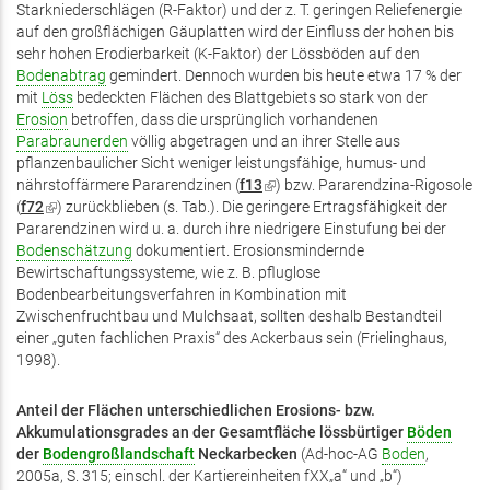
Starkniederschlägen (R-Faktor) und der z. T. geringen Reliefenergie
auf den großflächigen Gäuplatten wird der Einfluss der hohen bis
sehr hohen Erodierbarkeit (K-Faktor) der Lössböden auf den
Bodenabtrag
gemindert. Dennoch wurden bis heute etwa 17 % der
mit
Löss
bedeckten Flächen des Blattgebiets so stark von der
Erosion
betroffen, dass die ursprünglich vorhandenen
Parabraunerden
völlig abgetragen und an ihrer Stelle aus
pflanzenbaulicher Sicht weniger leistungsfähige, humus- und
nährstoffärmere Pararendzinen (
f13
(Link
) bzw. Pararendzina-Rigosole
(
f72
(Link
) zurückblieben (s. Tab.). Die geringere Ertragsfähigkeit der
ist
Pararendzinen wird u. a. durch ihre niedrigere Einstufung bei der
ist
extern)
Bodenschätzung
extern)
dokumentiert. Erosionsmindernde
Bewirtschaftungssysteme, wie z. B. pfluglose
Bodenbearbeitungsverfahren in Kombination mit
Zwischenfruchtbau und Mulchsaat, sollten deshalb Bestandteil
einer „guten fachlichen Praxis“ des Ackerbaus sein (Frielinghaus,
1998).
Anteil der Flächen unterschiedlichen Erosions- bzw.
Akkumulationsgrades an der Gesamtfläche lössbürtiger
Böden
der
Bodengroßlandschaft
Neckarbecken
(Ad-hoc-AG
Boden
,
2005a, S. 315; einschl. der Kartiereinheiten fXX„a“ und „b“)