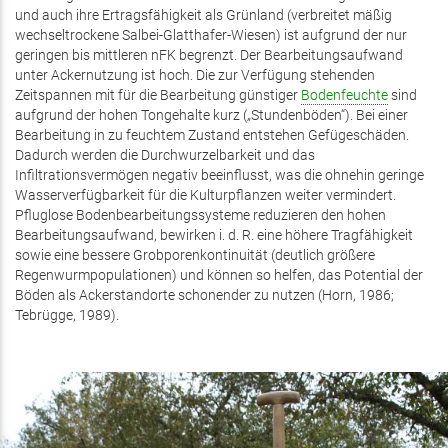
und auch ihre Ertragsfähigkeit als Grünland (verbreitet mäßig
wechseltrockene Salbei-Glatthafer-Wiesen) ist aufgrund der nur
geringen bis mittleren nFK begrenzt. Der Bearbeitungsaufwand
unter Ackernutzung ist hoch. Die zur Verfügung stehenden
Zeitspannen mit für die Bearbeitung günstiger
Bodenfeuchte
sind
aufgrund der hohen Tongehalte kurz („Stundenböden“). Bei einer
Bearbeitung in zu feuchtem Zustand entstehen Gefügeschäden.
Dadurch werden die Durchwurzelbarkeit und das
Infiltrationsvermögen negativ beeinflusst, was die ohnehin geringe
Wasserverfügbarkeit für die Kulturpflanzen weiter vermindert.
Pfluglose Bodenbearbeitungssysteme reduzieren den hohen
Bearbeitungsaufwand, bewirken i. d. R. eine höhere Tragfähigkeit
sowie eine bessere Grobporenkontinuität (deutlich größere
Regenwurmpopulationen) und können so helfen, das Potential der
Böden als Ackerstandorte schonender zu nutzen (Horn, 1986;
Tebrügge, 1989).