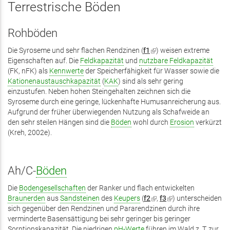
Terrestrische Böden
Rohböden
Die Syroseme und sehr flachen Rendzinen (
f1
(Link
) weisen extreme
Eigenschaften auf. Die
Feldkapazität
und
nutzbare Feldkapazität
ist
(FK, nFK) als
Kennwerte
der Speicherfähigkeit für Wasser sowie die
extern)
Kationenaustauschkapazität
(
KAK
) sind als sehr gering
einzustufen. Neben hohen Steingehalten zeichnen sich die
Syroseme durch eine geringe, lückenhafte Humusanreicherung aus.
Aufgrund der früher überwiegenden Nutzung als Schafweide an
den sehr steilen Hängen sind die
Böden
wohl durch
Erosion
verkürzt
(Kreh, 2002e).
Ah/C-
Böden
Die
Bodengesellschaften
der Ranker und flach entwickelten
Braunerden
aus
Sandsteinen
des
Keupers
(
f2
(Link
,
f3
(Link
) unterscheiden
sich gegenüber den Rendzinen und Pararendzinen durch ihre
ist
ist
verminderte Basensättigung bei sehr geringer bis geringer
extern)
extern)
Sorptionskapazität. Die niedrigen
pH-Werte
führen im Wald z. T. zur