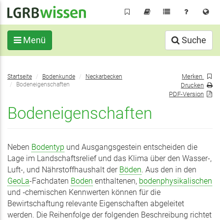
Direkt
zum
Inhalt
Menü
Suche
Sie
Merken
Startseite
Bodenkunde
Neckarbecken
befinden
Bodeneigenschaften
Drucken
sich
PDF-Version
hier:
Bodeneigenschaften
Neben
Bodentyp
und Ausgangsgestein entscheiden die
Lage im Landschaftsrelief und das Klima über den Wasser-,
Luft-, und Nährstoffhaushalt der
Böden
. Aus den in den
GeoLa
-Fachdaten
Boden
enthaltenen,
bodenphysikalischen
und ‑chemischen Kennwerten können für die
Bewirtschaftung relevante Eigenschaften abgeleitet
werden. Die Reihenfolge der folgenden Beschreibung richtet