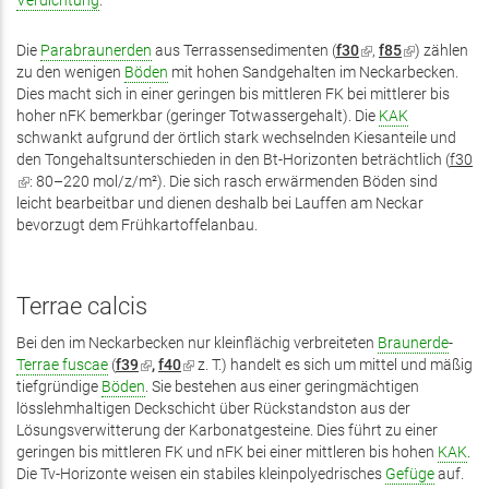
Verdichtung
.
Die
Parabraunerden
aus Terrassensedimenten (
f30
(Link
,
f85
(Link
) zählen
zu den wenigen
Böden
mit hohen Sandgehalten im Neckarbecken.
ist
ist
Dies macht sich in einer geringen bis mittleren FK bei mittlerer bis
extern)
extern)
hoher nFK bemerkbar (geringer Totwassergehalt). Die
KAK
schwankt aufgrund der örtlich stark wechselnden Kiesanteile und
den Tongehaltsunterschieden in den Bt-Horizonten beträchtlich (
f30
(Link
: 80–220 mol/z/m²). Die sich rasch erwärmenden Böden sind
ist
leicht bearbeitbar und dienen deshalb bei Lauffen am Neckar
extern)
bevorzugt dem Frühkartoffelanbau.
Terrae calcis
Bei den im Neckarbecken nur kleinflächig verbreiteten
Braunerde
-
Terrae fuscae
(
f39
(Link
,
f40
(Link
z. T.) handelt es sich um mittel und mäßig
tiefgründige
Böden
ist
. Sie bestehen aus einer geringmächtigen
ist
lösslehmhaltigen Deckschicht über Rückstandston aus der
extern)
extern)
Lösungsverwitterung der Karbonatgesteine. Dies führt zu einer
geringen bis mittleren FK und nFK bei einer mittleren bis hohen
KAK
.
Die Tv-Horizonte weisen ein stabiles kleinpolyedrisches
Gefüge
auf.