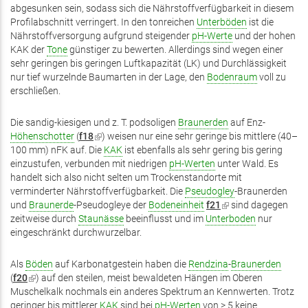
abgesunken sein, sodass sich die Nährstoffverfügbarkeit in diesem
Profilabschnitt verringert. In den tonreichen
Unterböden
ist die
Nährstoffversorgung aufgrund steigender
pH-Werte
und der hohen
KAK der
Tone
günstiger zu bewerten. Allerdings sind wegen einer
sehr geringen bis geringen Luftkapazität (LK) und Durchlässigkeit
nur tief wurzelnde Baumarten in der Lage, den
Bodenraum
voll zu
erschließen.
Die sandig-kiesigen und z. T. podsoligen
Braunerden
auf Enz-
Höhenschotter
(
f18
(Link
) weisen nur eine sehr geringe bis mittlere (40–
100 mm) nFK auf. Die
ist
KAK
ist ebenfalls als sehr gering bis gering
einzustufen, verbunden mit niedrigen
extern)
pH-Werten
unter Wald. Es
handelt sich also nicht selten um Trockenstandorte mit
verminderter Nährstoffverfügbarkeit. Die
Pseudogley
-Braunerden
und
Braunerde
-Pseudogleye der
Bodeneinheit
f21
(Link
sind dagegen
zeitweise durch
Staunässe
beeinflusst und im
Unterboden
ist
nur
eingeschränkt durchwurzelbar.
extern)
Als
Böden
auf Karbonatgestein haben die
Rendzina
-
Braunerden
(
f20
(Link
) auf den steilen, meist bewaldeten Hängen im Oberen
Muschelkalk nochmals ein anderes Spektrum an Kennwerten. Trotz
ist
geringer bis mittlerer
extern)
KAK
sind bei
pH-Werten
von > 5 keine