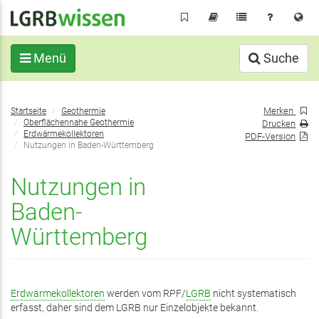
Direkt
zum
Inhalt
Menü
Suche
Sie
Merken
Startseite
Geothermie
befinden
Oberflächennahe Geothermie
Drucken
sich
Erdwärmekollektoren
PDF-Version
Nutzungen in Baden-Württemberg
hier:
Nutzungen in
Baden-
Württemberg
Erdwärmekollektoren
werden vom RPF/
LGRB
nicht systematisch
erfasst, daher sind dem LGRB nur Einzelobjekte bekannt.