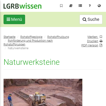
Direkt
zum
Inhalt
Menü
Suche
Sie
Merken
Startseite
Rohstoffgeologie
Rohstoffnutzung
befinden
Rohförderung und Produktion nach
Drucken
sich
Rohstoffgruppen
PDF-Version
Naturwerksteine
hier:
Naturwerksteine