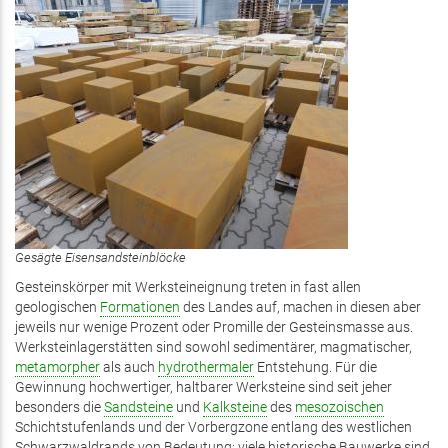
Gesägte Eisensandsteinblöcke
Gesteinskörper mit Werksteineignung treten in fast allen
geologischen
Formationen
des Landes auf, machen in diesen aber
jeweils nur wenige Prozent oder Promille der Gesteinsmasse aus.
Werksteinlagerstätten sind sowohl sedimentärer, magmatischer,
metamorpher
als auch
hydrothermaler
Entstehung. Für die
Gewinnung hochwertiger, haltbarer Werksteine sind seit jeher
besonders die
Sandsteine
und
Kalksteine
des
mesozoischen
Schichtstufenlands und der Vorbergzone entlang des westlichen
Schwarzwaldrands von Bedeutung; viele historische Bauwerke sind