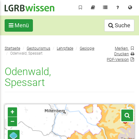
Direkt
zum
Inhalt
Menü
Suche
Sie
Merken
Startseite
Geotourismus
Lehrpfade
Geologie
befinden
Odenwald, Spessart
Drucken
sich
PDF-Version
hier:
Odenwald,
Spessart
+
–