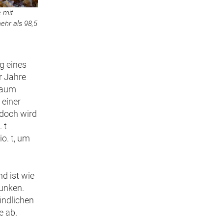
e mit
hr als 98,5
ng eines
r Jahre
traum
 einer
doch wird
 t
o. t, um
d ist wie
sunken.
findlichen
e ab.