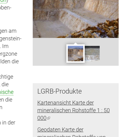
oben-
ngen am
genstein-
. Im
bergzone
lden die
chtige
, die
LGRB-Produkte
nische
n die
Kartenansicht Karte der
en
mineralischen Rohstoffe 1 : 50
000
(Link
 in der
ist
Geodaten Karte der
extern)