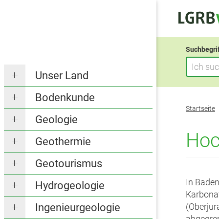
Suchbegri
Unser Land
Bodenkunde
Sie
Startseite
befinden
Geologie
sich
Hoc
Geothermie
hier:
Geotourismus
In Baden
Hydrogeologie
Karbona
Ingenieurgeologie
(Oberjur
abgegren