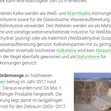
kalk kann eine Mächtigkeit von 20 m erreichen.
reinen Kalke werden als Weiß- und
Branntkalke
, Körnunge
industrie sowie für die Glasindustrie, Wasseraufbereitung
ttelindustrie verwendet. Des Weiteren werden sie als Mehl
e und sonstige weiterverarbeitende Industrie, für Weißfe
hydrat (pulvrig) oder als Kalkmilch (Weißkalkhydrat-Sus
Wasseraufbereitung genutzt. Kalksteinpartien mit zu gerin
Gehalten innerhalb hochreiner
Kalksteine
sind kein
Abrau
n der Regel ebenfalls gewonnen und als
Natursteine
für
körnungen genutzt.
ördermenge
an hochreinen
nen
betrug im Jahr 2017 rund
 t. Daraus wurden rund 3,6 Mio. t
fähiger Produkte hergestellt. Die
rung liegt damit im langjährigen
hnitt für den Zeitraum 2003–2017