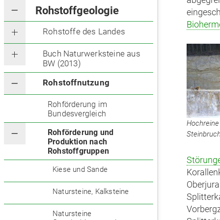
Rohstoffgeologie
eingesch
Bioherm
Rohstoffe des Landes
Buch Naturwerksteine aus
BW (2013)
Rohstoffnutzung
Rohförderung im
Bundesvergleich
Hochreine 
Rohförderung und
Steinbruch
Produktion nach
Rohstoffgruppen
Störung
Kiese und Sande
Korallen
Oberjura
Natursteine, Kalksteine
Splitter
Vorbergz
Natursteine