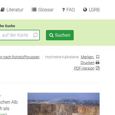
Literatur
Glossar
FAQ
LGRB
he Suche
Suchen
Merken
on nach Rohstoffgruppen
Hochreine Kalksteine
Drucken
PDF-Version
-
schen Alb
h als
ion
)