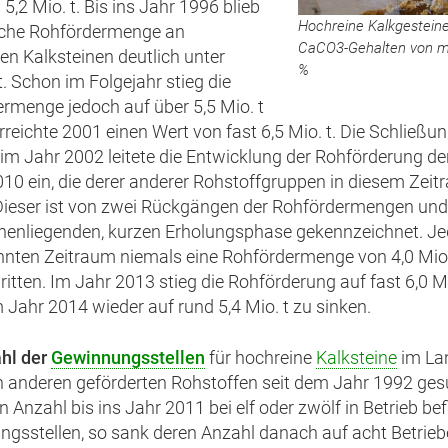
5,2 Mio. t. Bis ins Jahr 1996 blieb
Hochreine Kalkgestein
liche Rohfördermenge an
CaCO3-Gehalten von me
en Kalksteinen deutlich unter
%
t. Schon im Folgejahr stieg die
rmenge jedoch auf über 5,5 Mio. t
rreichte 2001 einen Wert von fast 6,5 Mio. t. Die Schließu
 im Jahr 2002 leitete die Entwicklung der Rohförderung de
0 ein, die derer anderer Rohstoffgruppen in diesem Zei
 Dieser ist von zwei Rückgängen der Rohfördermengen und
enliegenden, kurzen Erholungsphase gekennzeichnet. Je
nten Zeitraum niemals eine Rohfördermenge von 4,0 Mio.
ritten. Im Jahr 2013 stieg die Rohförderung auf fast 6,0 Mi
 Jahr 2014 wieder auf rund 5,4 Mio. t zu sinken.
hl der
Gewinnungsstellen
für hochreine
Kalksteine
im Lan
en anderen geförderten Rohstoffen seit dem Jahr 1992 ge
n Anzahl bis ins Jahr 2011 bei elf oder zwölf in Betrieb be
gsstellen, so sank deren Anzahl danach auf acht Betrieb