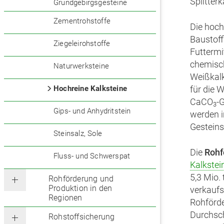
Splitter
Grundgebirgsgesteine
Zementrohstoffe
Die hoch
Baustoff
Ziegeleirohstoffe
Futtermi
chemisch
Naturwerksteine
Weißkalk
Hochreine Kalksteine
für die 
CaCO
-
3
Gips- und Anhydritstein
werden i
Gesteins
Steinsalz, Sole
Die
Rohf
Fluss- und Schwerspat
Kalkstei
5,3 Mio.
Rohförderung und
Produktion in den
verkaufs
Regionen
Rohförde
Durchsc
Rohstoffsicherung