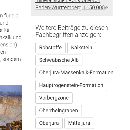
mineralischen Rohstoffe von
Baden-Württemberg 1 : 50 000
(Link
ist
n für die
extern)
 und
Weitere Beiträge zu diesen
e für
Fachbegriffen anzeigen:
inkalk und
pension)
Rohstoffe
Kalkstein
gen
m
, sondern
Schwäbische Alb
Oberjura-Massenkalk-Formation
Hauptrogenstein-Formation
Vorbergzone
Oberrheingraben
Oberjura
Mitteljura