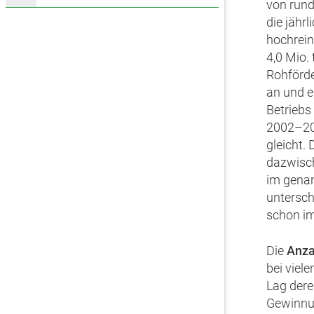
von rund 
die jähr
hochrein
4,0 Mio. 
Rohförde
an und e
Betriebs
2002–201
gleicht.
dazwisch
im genan
untersch
schon im
Die
Anza
bei viel
Lag dere
Gewinnun