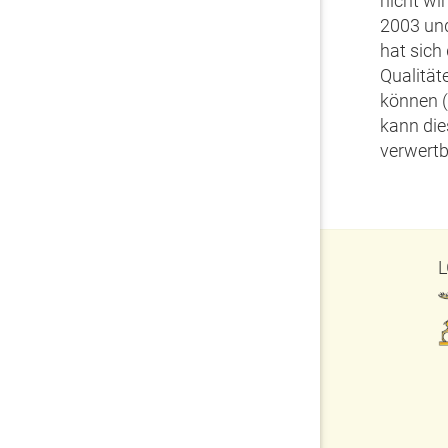
nicht wi
2003 und
hat sich
Qualität
können (
kann die
verwertb
L