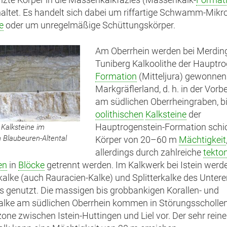
altet. Es handelt sich dabei um riffartige Schwamm-Mikr
e
oder um unregelmäßige Schüttungskörper.
Am Oberrhein werden bei Merdi
Tuniberg Kalkoolithe der Hauptro
Formation
(Mitteljura) gewonnen
Markgräflerland, d. h. in der Vor
am südlichen Oberrheingraben, bi
oolithischen
Kalksteine
der
Hauptrogenstein-Formation schi
Kalksteine im
 Blaubeuren-Altental
Körper von 20–60 m
Mächtigkeit
allerdings durch zahlreiche
tekto
en
in
Blöcke
getrennt werden. Im Kalkwerk bei Istein werde
kalke (auch Rauracien-Kalke) und Splitterkalke des Unter
s genutzt. Die massigen bis grobbankigen Korallen- und
kalke am südlichen Oberrhein kommen in Störungsschollen
one zwischen Istein-Huttingen und Liel vor. Der sehr reine