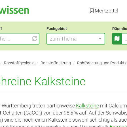
Direkt
zum
Merkzettel
Inhalt
ff
Fachgebiet
Räumlic
zum Thema
Rohstoffgeologie
Rohstoffnutzung
Rohförderung und Produkti
hreine Kalksteine
-Württemberg treten partienweise
Kalksteine
mit Calcium
t-Gehalten (CaCO
) von über 98,5 % auf. Auf der Schwäbi
3
a) sind die
hochreinen Kalksteine
sowohl schichtig als auc
zte Körper in die Massenkalkfazies (Massenkalk-
Format