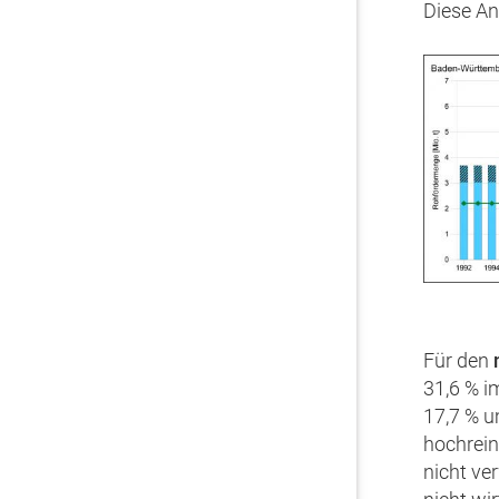
Diese An
Für den
31,6 % i
17,7 % u
hochrei
nicht ve