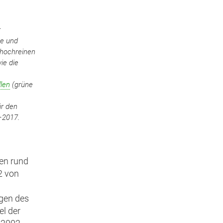
r
e und
 hochreinen
ie die
len
(grüne
r den
–2017.
en rund
2 von
gen des
el der