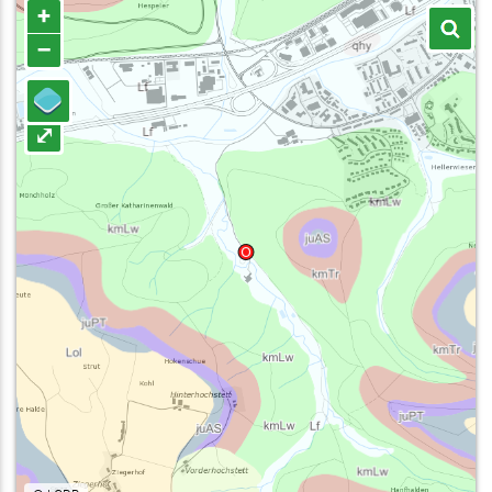
+
–
⤢