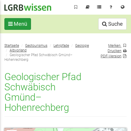
Direkt
zum
Inhalt
Menü
Suche
Sie
Merken
Startseite
Geotourismus
Lehrpfade
Geologie
befinden
Albvorland
Drucken
sich
Geologischer Pfad Schwäbisch Gmünd–
PDF-Version
Hohenrechberg
hier:
Geologischer Pfad
Schwäbisch
Gmünd–
Hohenrechberg