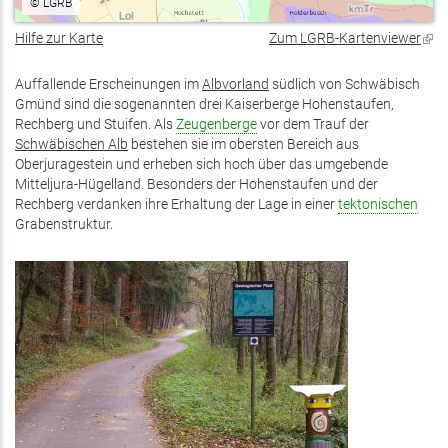
©
LGRB
Hilfe zur Karte
Zum LGRB-Kartenviewer
(Lin
ist
exte
Auffallende Erscheinungen im
Albvorland
südlich von Schwäbisch
Gmünd sind die sogenannten drei Kaiserberge Hohenstaufen,
Rechberg und Stuifen. Als
Zeugenberge
vor dem Trauf der
Schwäbischen Alb
bestehen sie im obersten Bereich aus
Oberjuragestein und erheben sich hoch über das umgebende
Mitteljura-Hügelland. Besonders der Hohenstaufen und der
Rechberg verdanken ihre Erhaltung der Lage in einer
tektonischen
Grabenstruktur.