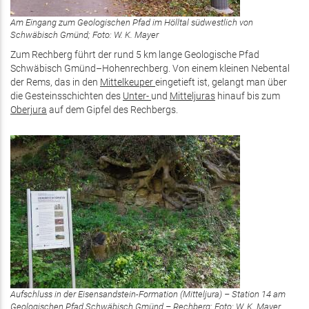
Am Eingang zum Geologischen Pfad im Hölltal südwestlich von
Schwäbisch Gmünd; Foto: W. K. Mayer
Zum Rechberg führt der rund 5 km lange Geologische Pfad
Schwäbisch Gmünd–Hohenrechberg. Von einem kleinen Nebental
der Rems, das in den
Mittelkeuper
eingetieft ist, gelangt man über
die Gesteinsschichten des
Unter-
und
Mitteljuras
hinauf bis zum
Oberjura
auf dem Gipfel des Rechbergs.
Aufschluss in der Eisensandstein-Formation (Mitteljura) – Station 14 am
Geologischen Pfad Schwäbisch Gmünd – Rechberg; Foto: W. K. Mayer