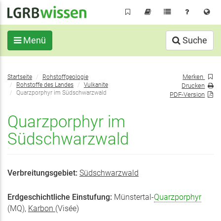
Direkt
zum
Inhalt
Menü
Suche
Sie
Merken
Startseite
Rohstoffgeologie
befinden
Rohstoffe des Landes
Vulkanite
Drucken
sich
Quarzporphyr im Südschwarzwald
PDF-Version
hier:
Quarzporphyr im
Südschwarzwald
Verbreitungsgebiet:
Südschwarzwald
Erdgeschichtliche Einstufung:
Münstertal-
Quarzporphyr
(MQ),
Karbon
(Visée)