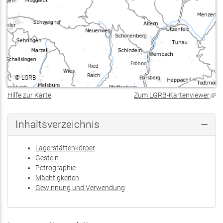
©
LGRB
Hilfe zur Karte
Zum LGRB-Kartenviewer
(Lin
ist
exte
Inhaltsverzeichnis
Lagerstättenkörper
Gestein
Petrographie
Mächtigkeiten
Gewinnung und Verwendung