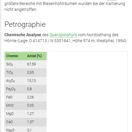
größere Bereiche mit Blasenhohlräumen wurden bei der Kartierung
nicht angetroffen.
Petrographie
Chemische Analyse
des
Quarzporphyrs
vom Nordosthang des
Hörnle (Lage: O 414713 / N 5301841, Höhe 974 m, Westphal, 1994):
Chemie
Anteil [%]
SiO
67,59
2
TiO
0,55
2
Al
O
15,13
2
3
Fe
O
0,8
2
3
FeO
2,26
MnO
0,05
MgO
1,27
CaO
1,37
Na
O
3,1
2