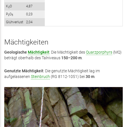
K
O
4,87
2
P
O
0,23
2
5
Glühverlust
2,04
Mächtigkeiten
Geologische
Mächtigkeit
:
Die Mächtigkeit des
Quarzporphyrs
(MQ)
beträgt oberhalb des Talniveaus
150–200 m
.
Genutzte Mächtigkeit
: Die genutzte Mächtigkeit lag im
aufgelassenen
Steinbruch
(RG 8112-1051) bei
30 m
.