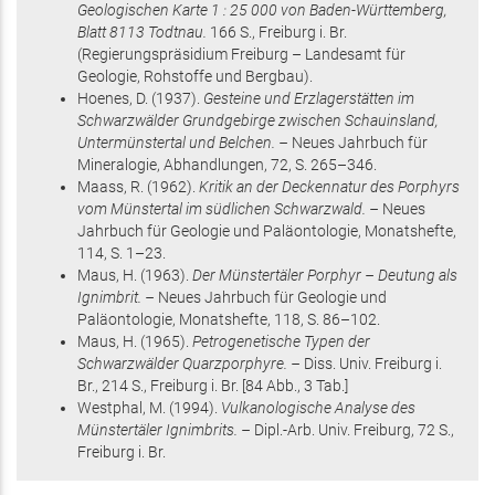
Geologischen Karte 1 : 25 000 von Baden-Württemberg,
Blatt 8113 Todtnau.
166 S.
, Freiburg i. Br.
(Regierungspräsidium Freiburg – Landesamt für
Geologie, Rohstoffe und Bergbau)
.
Hoenes, D.
(1937)
.
Gesteine und Erzlagerstätten im
Schwarzwälder Grundgebirge zwischen Schauinsland,
Untermünstertal und Belchen. –
Neues Jahrbuch für
Mineralogie, Abhandlungen,
72
,
S. 265–346
.
Maass, R.
(1962)
.
Kritik an der Deckennatur des Porphyrs
vom Münstertal im südlichen Schwarzwald. –
Neues
Jahrbuch für Geologie und Paläontologie, Monatshefte,
114
,
S. 1–23
.
Maus, H.
(1963)
.
Der Münstertäler Porphyr – Deutung als
Ignimbrit. –
Neues Jahrbuch für Geologie und
Paläontologie, Monatshefte,
118
,
S. 86–102
.
Maus, H.
(1965)
.
Petrogenetische Typen der
Schwarzwälder Quarzporphyre. –
Diss. Univ. Freiburg i.
Br.,
214 S.
, Freiburg i. Br
.
[84 Abb., 3 Tab.]
Westphal, M.
(1994)
.
Vulkanologische Analyse des
Münstertäler Ignimbrits. –
Dipl.-Arb. Univ. Freiburg,
72 S.
,
Freiburg i. Br
.