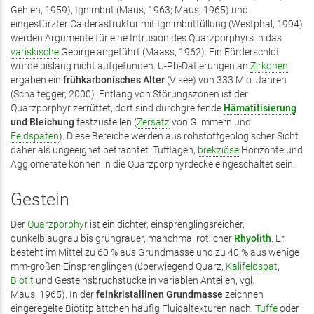
Gehlen, 1959), Ig­nimbrit (Maus, 1963; Maus, 1965) und
eingestürzter Calderastruktur mit Ignimbritfüllung (Westphal, 1994)
werden Argumente für eine Intrusion des Quarzporphyrs in das
variskische
Gebirge angeführt (Maass, 1962). Ein Förderschlot
wurde bislang nicht aufgefunden. U-Pb-Datierungen an
Zirkonen
ergaben ein
frühkarbonisches Alter
(Visée) von 333 Mio. Jahren
(Schaltegger, 2000). Entlang von Störungszonen ist der
Quarzporphyr zerrüttet; dort sind durchgreifende
Hämatitisierung
und Bleichung
festzustellen (
Zersatz
von Glimmern und
Feldspäten
). Diese Bereiche werden aus rohstoffgeologischer Sicht
daher als ungeeignet betrachtet. Tufflagen,
brekziöse
Horizonte und
Agglomerate können in die Quarzporphyrdecke eingeschaltet sein.
Gestein
Der
Quarzporphyr
ist ein dichter, einsprenglingsreicher,
dunkelblaugrau bis grüngrauer, manchmal rötlicher
Rhyolith
. Er
besteht im Mit­tel zu 60 % aus Grundmasse und zu 40 % aus wenige
mm-großen Einsprenglingen (überwiegend Quarz,
Kalifeldspat
,
Biotit
und Gesteinsbruchstücke in variablen Anteilen, vgl.
Maus, 1965). In der
feinkristallinen Grundmasse
zeichnen
eingeregelte Biotitplättchen häufig Fluidaltexturen nach.
Tuffe
oder