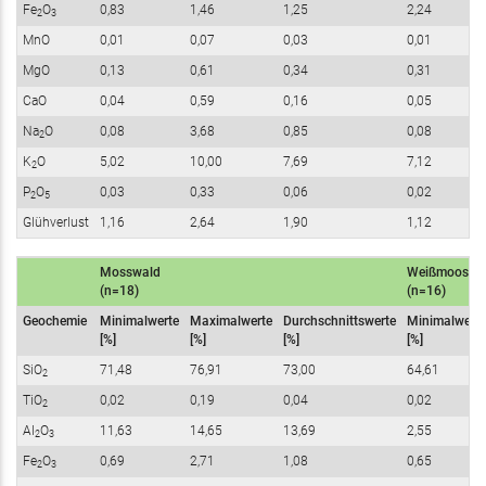
Fe
O
0,83
1,46
1,25
2,24
2
3
MnO
0,01
0,07
0,03
0,01
MgO
0,13
0,61
0,34
0,31
CaO
0,04
0,59
0,16
0,05
Na
O
0,08
3,68
0,85
0,08
2
K
O
5,02
10,00
7,69
7,12
2
P
O
0,03
0,33
0,06
0,02
2
5
Glühverlust
1,16
2,64
1,90
1,12
Mosswald
Weißmoos
(n=18)
(n=16)
Geochemie
Minimalwerte
Maximalwerte
Durchschnittswerte
Minimalwerte
[%]
[%]
[%]
[%]
SiO
71,48
76,91
73,00
64,61
2
TiO
0,02
0,19
0,04
0,02
2
Al
O
11,63
14,65
13,69
2,55
2
3
Fe
O
0,69
2,71
1,08
0,65
2
3