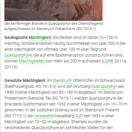
Deckenförmiger Brandeck-Quarzporphyr des Oberrotliegend,
aufgeschlossen im Steinbruch Friesenheim (RG 7613-1)
Geologische
Mächtigkeit
: Die Decken sind im Mittel 15–150 m
mächtig. Schlote erreichen häufig Durchmesser von über 500 m bei
einer Mächtigkeit von oftmals über 100 m über Talgrund.
Quarzporphyre
, die auf eine Spalteneruption zurückzuführen sind,
können
Mächtigkeiten
von mehr als 200 m aufweisen (
LGRB
2011a,
2011b).
Genutzte Mächtigkeit
: Im
Steinbruch
Ottenhöfen im Schwarzwald
(Edelfrauengrab, RG 7415-3) wird der Grünberg-
Quarzporphyr
seit
1890 in einer Mächtigkeit von 30–190 m abgebaut. Im Steinbruch
Friesenheim (Gereuter Tal, RG 7613-1) werden Quarzporphyre der
Brandeck-Subformation seit 1952 in einer Mächtigkeit von 10–70 m
gewonnen. In der südlichen Ortenau wird im Steinbruch Freiamt
(RG 7713-1) der
verkieselte
Kesselberg-
Tuff
seit 1935 in einer
Mächtigkeit von 10–50 m abgebaut. Ehemals wurden die
verschiedenen Quarzporphyre an zahlreichen Stellen für den