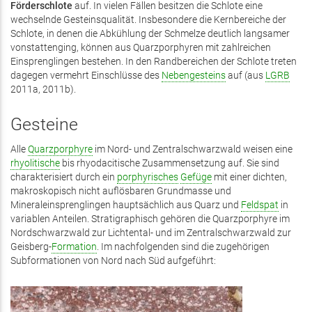
Förderschlote
auf. In vielen Fällen besitzen die Schlote eine
wechselnde Gesteinsqualität. Insbesondere die Kernbereiche der
Schlote, in denen die Abkühlung der Schmelze deutlich langsamer
vonstattenging, können aus Quarzporphyren mit zahlreichen
Einsprenglingen bestehen. In den Randbereichen der Schlote treten
dagegen vermehrt Einschlüsse des
Nebengesteins
auf (aus
LGRB
2011a, 2011b).
Gesteine
Alle
Quarzporphyre
im Nord- und Zentralschwarzwald weisen eine
rhyolitische
bis rhyodacitische Zusammensetzung auf. Sie sind
charakterisiert durch ein
porphyrisches
Gefüge
mit einer dichten,
makroskopisch nicht auflösbaren Grundmasse und
Mineraleinsprenglingen hauptsächlich aus Quarz und
Feldspat
in
variablen Anteilen. Stratigraphisch gehören die Quarzporphyre im
Nordschwarzwald zur Lichtental- und im Zentralschwarzwald zur
Geisberg-
Formation
. Im nachfolgenden sind die zugehörigen
Subformationen von Nord nach Süd aufgeführt: