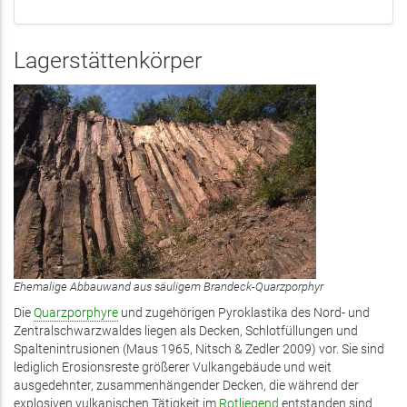
Lagerstättenkörper
Ehemalige Abbauwand aus säuligem Brandeck-Quarzporphyr
Die
Quarzporphyre
und zugehörigen Pyroklastika des Nord- und
Zentralschwarzwaldes liegen als Decken, Schlotfüllungen und
Spaltenintrusionen (Maus 1965, Nitsch & Zedler 2009) vor. Sie sind
lediglich Erosionsreste größerer Vulkangebäude und weit
ausgedehnter, zusammenhängender Decken, die während der
explosiven vulkanischen Tätigkeit im
Rotliegend
entstanden sind.