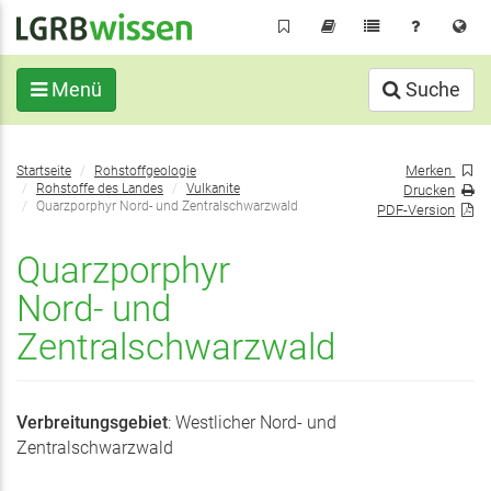
Direkt
zum
Inhalt
Menü
Suche
Sie
Merken
Startseite
Rohstoffgeologie
befinden
Rohstoffe des Landes
Vulkanite
Drucken
sich
Quarzporphyr Nord- und Zentralschwarzwald
PDF-Version
hier:
Quarzporphyr
Nord- und
Zentralschwarzwald
Verbreitungsgebiet
: Westlicher Nord- und
Zentralschwarzwald