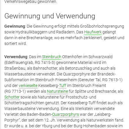
Verkehrswegebau gewonnen.
Gewinnung und Verwendung
Gewinnung
: Die Gewinnung erfolgt mittels Großbohrlochsprengung
sowie Hydraulikbaggern und Radladern. Das
Haufwerk
gelangt
dann in eine Brecheranlage, wo es mehrfach zerkleinert, gesiebt und
sortiert wird.
Verwendung
: Das im
Steinbruch
Ottenhöfen im Schwarzwald
(Edelfrauengrab, RG 7415-3) gewonnene Material wird im
Straßenbau, als Bahnschotter, als Betonzuschlag und auch als
Wasserbausteine verwendet. Die Quarzporphyre der Brandeck-
Subformation im Steinbruch Friesenheim (Gereuter Tal, RG 7613-1)
und der
verkieselte
Kesselberg-
Tuff
im Steinbruch Freiamt
(RG 7713-1) werden als
Natursteine
für Splitte und Brechsande, als
Schotter
sowie als Natursteine für Frostschutz- und
Schottertragschichten genutzt. Der Kesselberg-Tuff findet auch als
Wasserbausteine Verwendung. Eine als Werkstein verwendete
Varietät des Baden-Baden-
Quarzporphyrs
war der „Leisberg-
Porphyr“, der seit dem 12. Jh. Verwendung als Naturwerkstein fand.
Er wurde u. a. bei der Yburg und bei der Burg Hohenbaden sowie im