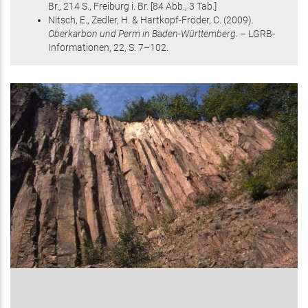
Br.,
214 S.
, Freiburg i. Br
.
[84 Abb., 3 Tab.]
Nitsch, E., Zedler, H. & Hartkopf-Fröder, C.
(2009)
.
Oberkarbon und Perm in Baden-Württemberg. –
LGRB-
Informationen,
22
,
S. 7–102
.