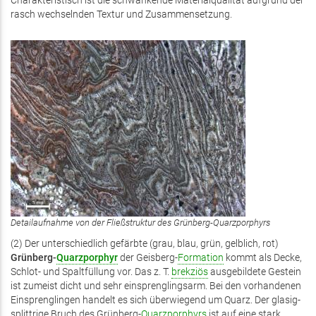
Charakteristisch ist die schwankende Materialqualität aufgrund der
rasch wechselnden Textur und Zusammensetzung.
Detailaufnahme von der Fließstruktur des Grünberg-Quarzporphyrs
(2) Der unterschiedlich gefärbte (grau, blau, grün, gelblich, rot)
Grünberg-
Quarzporphyr
der Geisberg-
Formation
kommt als Decke,
Schlot- und Spaltfüllung vor. Das z. T.
brekziös
ausgebildete Gestein
ist zumeist dicht und sehr einsprenglingsarm. Bei den vorhandenen
Einsprenglingen handelt es sich überwiegend um Quarz. Der glasig-
splittrige Bruch des Grünberg-
Quarzporphyrs
ist auf eine stark