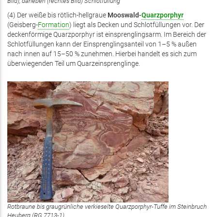
Bild), daneben (rechtes Bild) Schlotfüllung
(4) Der weiße bis rötlich-hellgraue
Mooswald-
Quarzporphyr
(Geisberg-
Formation
) liegt als Decken und Schlotfüllungen vor. Der
deckenförmige Quarzporphyr ist einsprenglingsarm. Im Bereich der
Schlotfüllungen kann der Einsprenglingsanteil von 1–5 % außen
nach innen auf 15–50 % zunehmen. Hierbei handelt es sich zum
überwiegenden Teil um Quarzeinsprenglinge.
Rotbraune bis graugrünliche verkieselte Quarzporphyr-Tuffe im Steinbruch
Heuberg (RG 7713-1)