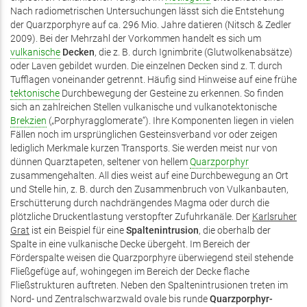
Nach radiometrischen Untersuchungen lässt sich die Entstehung
der Quarzporphyre auf ca. 296 Mio. Jahre datieren (Nitsch & Zedler
2009). Bei der Mehrzahl der Vorkommen handelt es sich um
vulkanische
Decken
, die z. B. durch Ignimbrite (Glutwolkenabsätze)
oder Laven gebildet wurden. Die einzelnen Decken sind z. T. durch
Tufflagen voneinander getrennt. Häufig sind Hinweise auf eine frühe
tektonische
Durchbewegung der Gesteine zu erkennen. So finden
sich an zahlreichen Stellen vulkanische und vulkanotektonische
Brekzien
(„Porphyragglomerate“). Ihre Komponenten liegen in vielen
Fällen noch im ursprünglichen Gesteinsverband vor oder zeigen
lediglich Merkmale kurzen Transports. Sie werden meist nur von
dünnen Quarztapeten, seltener von hellem
Quarzporphyr
zusammengehalten. All dies weist auf eine Durchbewegung an Ort
und Stelle hin, z. B. durch den Zusammenbruch von Vulkanbauten,
Erschütterung durch nachdrängendes Magma oder durch die
plötzliche Druckentlastung verstopfter Zufuhrkanäle. Der
Karlsruher
Grat
ist ein Beispiel für eine
Spaltenintrusion
, die oberhalb der
Spalte in eine vulkanische Decke übergeht. Im Bereich der
Förderspalte weisen die Quarzporphyre überwiegend steil stehende
Fließgefüge auf, wohingegen im Bereich der Decke flache
Fließstrukturen auftreten. Neben den Spaltenintrusionen treten im
Nord- und Zentralschwarzwald ovale bis runde
Quarzporphyr-