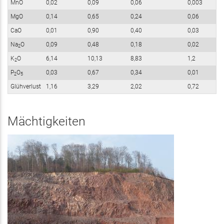
MnO
0,02
0,09
0,06
0,003
MgO
0,14
0,65
0,24
0,06
CaO
0,01
0,90
0,40
0,03
Na
O
0,09
0,48
0,18
0,02
2
K
O
6,14
10,13
8,83
1,2
2
P
O
0,03
0,67
0,34
0,01
2
5
Glühverlust
1,16
3,29
2,02
0,72
Mächtigkeiten