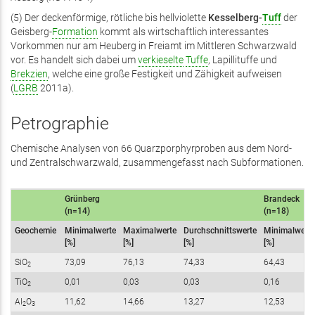
(5) Der deckenförmige, rötliche bis hellviolette
Kesselberg-
Tuff
der
Geisberg-
Formation
kommt als wirtschaftlich interessantes
Vorkommen nur am Heuberg in Freiamt im Mittleren Schwarzwald
vor. Es handelt sich dabei um
verkieselte
Tuffe
, Lapillituffe und
Brekzien
, welche eine große Festigkeit und Zähigkeit aufweisen
(
LGRB
2011a).
Petrographie
Chemische Analysen von 66 Quarzporphyrproben aus dem Nord-
und Zentralschwarzwald, zusammengefasst nach Subformationen.
Grünberg
Brandeck
(n=14)
(n=18)
Geochemie
Minimalwerte
Maximalwerte
Durchschnittswerte
Minimalwerte
[%]
[%]
[%]
[%]
SiO
73,09
76,13
74,33
64,43
2
TiO
0,01
0,03
0,03
0,16
2
Al
O
11,62
14,66
13,27
12,53
2
3