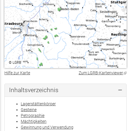
©
LGRB
Hilfe zur Karte
Zum LGRB-Kartenviewer
(Lin
ist
exte
Inhaltsverzeichnis
Lagerstättenkörper
Gesteine
Petrographie
Mächtigkeiten
Gewinnung und Verwendung