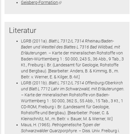
Geisberg-Formation
(Link
ist
ist
extern)
extern)
Literatur
LGRB
(2011
a
)
.
Blatt L 7312/L 7314 Rheinau/Baden-
Baden und Westteil des Blattes L 7316 Bad Wildbad, mit
Erläuterungen. –
Karte der mineralischen Rohstoffe von
Baden-Württemberg 1 : 50 000,
243 S.
, 36 Abb., 9 Tab., 3
Kt.
, Freiburg i. Br.
(Landesamt für Geologie, Rohstoffe
und Bergbau)
.
[Bearbeiter: Anders, B. & Kimmig, B., m.
Beitr. v. Werner, E. & Kilger, B.-M.]
LGRB
(2011
b
)
.
Blatt L 7512/L 7514 Offenburg/Oberkirch
und Blatt L 7712 Lahr im Schwarzwald, mit Erläuterungen.
–
Karte der mineralischen Rohstoffe von Baden-
Württemberg 1 : 50 000,
362 S.
, 55 Abb., 15 Tab., 3 Kt., 1
CD-ROM
, Freiburg i. Br.
(Landesamt für Geologie,
Rohstoffe und Bergbau)
.
[Bearbeiter: Poser, C. &
Kleinschnitz, M., m. Beitr. v. Bauer, M. & Werner, W.]
Maus, H.
(1965)
.
Petrogenetische Typen der
Schwarzwälder Quarzporphyre. –
Diss. Univ. Freiburg i.