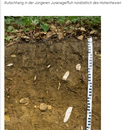
Rutschhang in der Jüngeren Juranagelfluh nordöstlich des Hohenhewen