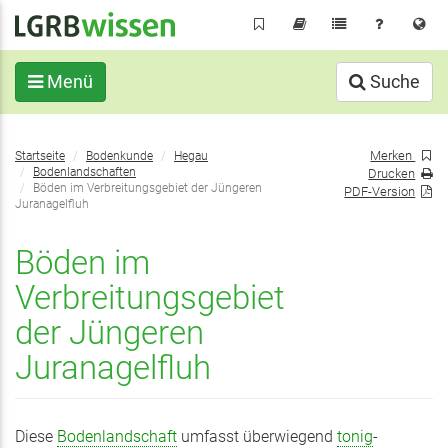
Direkt
zum
Inhalt
Menü
Suche
Sie
Merken
Startseite
Bodenkunde
Hegau
befinden
Bodenlandschaften
Drucken
sich
Böden im Verbreitungsgebiet der Jüngeren
PDF-Version
Juranagelfluh
hier:
Böden im
Verbreitungsgebiet
der Jüngeren
Juranagelfluh
Diese
Bodenlandschaft
umfasst überwiegend
tonig
-