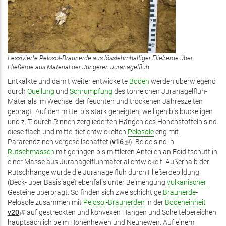
Lessivierte Pelosol-Braunerde aus lösslehmhaltiger Fließerde über
Fließerde aus Material der Jüngeren Juranagelfluh
Entkalkte und damit weiter entwickelte
Böden
werden überwiegend
durch
Quellung
und
Schrumpfung
des tonreichen Juranagelfluh-
Materials im Wechsel der feuchten und trockenen Jahreszeiten
geprägt. Auf den mittel bis stark geneigten, welligen bis buckeligen
und z. T. durch Rinnen zergliederten Hängen des Hohenstoffeln sind
diese flach und mittel tief entwickelten
Pelosole
eng mit
Pararendzinen vergesellschaftet (
v16
(Link
). Beide sind in
Rutschmassen
mit geringen bis mittleren Anteilen an Foiditschutt in
ist
einer Masse aus Juranagelfluhmaterial entwickelt. Außerhalb der
extern)
Rutschhänge wurde die Juranagelfluh durch Fließerdebildung
(Deck- über Basislage) ebenfalls unter Beimengung
vulkanischer
Gesteine überprägt. So finden sich zweischichtige
Braunerde
-
Pelosole zusammen mit
Pelosol
-
Braunerden
in der
Bodeneinheit
v20
(Link
auf gestreckten und konvexen Hängen und Scheitelbereichen
hauptsächlich beim Hohenhewen und Neuhewen. Auf einem
ist