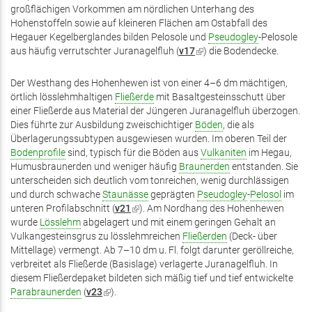
großflächigen Vorkommen am nördlichen Unterhang des
extern)
Hohenstoffeln sowie auf kleineren Flächen am Ostabfall des
Hegauer Kegelberglandes bilden Pelosole und
Pseudogley
-Pelosole
aus häufig verrutschter Juranagelfluh (
v17
(Link
) die Bodendecke.
ist
extern)
Der Westhang des Hohenhewen ist von einer 4–6 dm mächtigen,
örtlich lösslehmhaltigen
Fließerde
mit Basaltgesteinsschutt über
einer Fließerde aus Material der Jüngeren Juranagelfluh überzogen.
Dies führte zur Ausbildung zweischichtiger
Böden
, die als
Überlagerungssubtypen ausgewiesen wurden. Im oberen Teil der
Bodenprofile
sind, typisch für die Böden aus
Vulkaniten
im Hegau,
Humusbraunerden und weniger häufig
Braunerden
entstanden. Sie
unterscheiden sich deutlich vom tonreichen, wenig durchlässigen
und durch schwache
Staunässe
geprägten
Pseudogley
-
Pelosol
im
unteren Profilabschnitt (
v21
(Link
). Am Nordhang des Hohenhewen
wurde
Lösslehm
abgelagert und mit einem geringen Gehalt an
ist
Vulkangesteinsgrus zu lösslehmreichen
extern)
Fließerden
(Deck- über
Mittellage) vermengt. Ab 7–10 dm u. Fl. folgt darunter geröllreiche,
verbreitet als Fließerde (Basislage) verlagerte Juranagelfluh. In
diesem Fließerdepaket bildeten sich mäßig tief und tief entwickelte
Parabraunerden
(
v23
(Link
).
ist