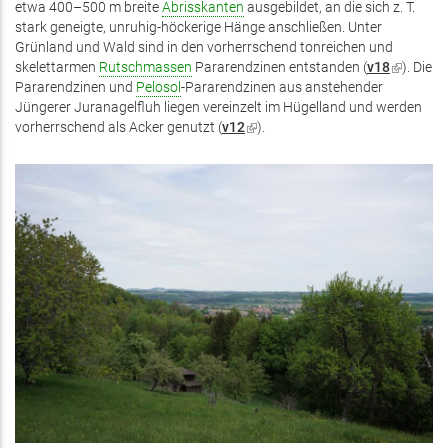
etwa 400–500 m breite
Abrisskanten
ausgebildet, an die sich z. T.
stark geneigte, unruhig-höckerige Hänge anschließen. Unter
Grünland und Wald sind in den vorherrschend tonreichen und
skelettarmen
Rutschmassen
Pararendzinen entstanden (
v18
(Link
). Die
Pararendzinen und
Pelosol
-Pararendzinen aus anstehender
ist
Jüngerer Juranagelfluh liegen vereinzelt im Hügelland und werden
extern)
vorherrschend als Acker genutzt (
v12
(Link
).
ist
extern)