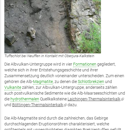
Tuffschlot bei Neuffen in Kontakt mit Oberjura-Kalkstein
Die Albvulkan-Untergruppe wird in vier
Formationen
gegliedert,
welche sich in ihrer Entstehungsgeschichte und ihrer
Zusammensetzung deutlich voneinander unterscheiden. Zum einen
gehören die Alb-
Magmatite
, zu denen die
Schlotbrekzien
und
Vulkanite
zählen, zur Albvulkan-Untergruppe, anderseits zählen
auch postvulkanische Sedimente wie die Alb-Maarseeschichten und
die
hydrothermalen
Quellkalksteine
Laichingen-Thermalsinterkalk
(Link
und
Böttingen-Thermalsinterkalk
(Link
dazu.
ist
ist
exter
extern)
Die Alb-Magmatite sind durch die zahlreichen, das Gebirge
durchschlagenden Eruptionsröhren charakterisiert, welche
größtenteils mit ungeschichteten diamikten Brekzientuffen gefüllt