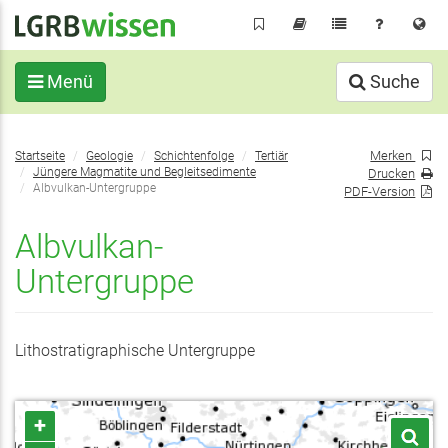
Direkt
zum
Inhalt
Menü
Suche
Sie
Merken
Startseite
Geologie
Schichtenfolge
Tertiär
befinden
Jüngere Magmatite und Begleitsedimente
Drucken
sich
Albvulkan-Untergruppe
PDF-Version
hier:
Albvulkan-
Untergruppe
Lithostratigraphische Untergruppe
+