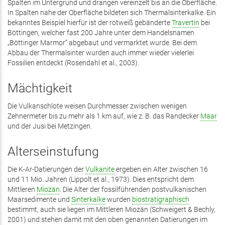
Spalten im Untergrund und drangen vereinzelt bis an die Oberfläche.
In Spalten nahe der Oberfläche bildeten sich Thermalsinterkalke. Ein
bekanntes Beispiel hierfür ist der rotweiß gebänderte
Travertin
bei
Böttingen, welcher fast 200 Jahre unter dem Handelsnamen
„Böttinger Marmor“ abgebaut und vermarktet wurde. Bei dem
Abbau der Thermalsinter wurden auch immer wieder vielerlei
Fossilien entdeckt (Rosendahl et al., 2003).
Mächtigkeit
Die Vulkanschlote weisen Durchmesser zwischen wenigen
Zehnermeter bis zu mehr als 1 km auf, wie z. B. das Randecker
Maar
und der Jusi bei Metzingen.
Alterseinstufung
Die K-Ar-Datierungen der
Vulkanite
ergeben ein Alter zwischen 16
und 11 Mio. Jahren (Lippolt et al., 1973). Dies entspricht dem
Mittleren
Miozän
. Die Alter der fossilführenden postvulkanischen
Maarsedimente und
Sinterkalke
wurden
biostratigraphisch
bestimmt, auch sie liegen im Mittleren Miozän (Schweigert & Bechly,
2001) und stehen damit mit den oben genannten Datierungen im