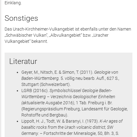
Einklang.
Sonstiges
Das Urach-Kirchheimer-Vulkangebiet ist ebenfalls unter den Namen
„Schwäbischer Vulkan“, „Albvulkangebiet“ bzw. „Uracher
Vulkangebiet“ bekannt.
Literatur
Geyer, M., Nitsch, E. & Simon, T.
(2011)
.
Geologie von
Baden-Württemberg.
5. völlig neu bearb. Aufl.,
627 S.
,
Stuttgart
(Schweizerbart)
.
LGRB
(2016
c
)
.
Symbolschlüssel Geologie Baden-
Württemberg – Verzeichnis Geologischer Einheiten
(aktualisierte Ausgabe 2016)
, 1 Tab.
Freiburg i. Br.
(Regierungspräsidium Freiburg, Landesamt für Geologie,
Rohstoffe und Bergbau)
.
Lippolt, H. J., Todt, W. & Baranyi, I.
(1973)
.
K-Ar ages of
basaltic rocks from the Urach volcanic district, SW
Germany. –
Fortschritte der Mineralogie,
50, Bh. 3
,
S.