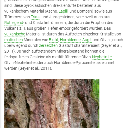
sind. Diese pyroklastischen Brekzientuffe bestehen aus
vulkanischem Material (Asche,
Lapilli
und Bomben) sowie aus
Trümmern von
Trias
- und Juragesteinen, vereinzelt auch aus
Rotliegend
- und Kristallintrümmern, die durch die Eruption des
Vulkans z. T. aus großen Tiefen empor gefördert wurden. Das
vulkanische
Material ist durch das Auftreten einzelner Kristalle von
mafischen
Mineralen wie
Biotit
,
Hornblende
,
Augit
und Olivin, jedoch
überwiegend durch
zersetzten
Glastuff charakterisiert (Geyer et al.,
2011). Je nach auftretendem Mineralbestand können die
feldspatfreien Gesteine als melilithführende Olivin-
Nephelinite
,
Olivin-Nephelinite oder auch Hornblende-Pyroxenite bezeichnet
werden (Geyer et al., 2011).