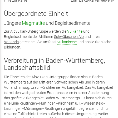
Hilfe zur Karte
Zum LGRB-Kartenviewer
(Lin
ist
exte
Übergeordnete Einheit
Jüngere
Magmatite
und Begleitsedimente
Zur Albvulkan-Untergruppe werden die
Vulkanite
und
Begleitsedimente der Mittleren
Schwäbischen Alb
und ihres
Vorlands
gerechnet. Sie umfasst
vulkanische
und postvulkanische
Bildungen.
Verbreitung in Baden-Württemberg,
Landschaftsbild
Die Einheiten der Albvulkan-Untergruppe finden sich in Baden-
Württemberg auf der Mittleren Schwäbischen Alb und in deren
Vorland, im sog. Urach-Kirchheimer Vulkangebiet. Das Vulkangebiet
ist mit den weitgestreuten Eruptionsstellen in seiner Ausdehnung
das größte Vulkangebiet Baden-Württembergs. Es lässt sich durch
eine Linie Reutlingen–Nürtingen–Kirchheim u. T.–Wiesensteig–
Laichingen–Münsingen–Reutlingen ungefähr begrenzen und nur
einzelne Tuffschlote treten außerhalb dieser Umgrenzung, weiter