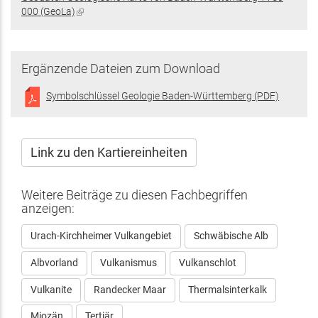
extern)
000 (GeoLa)
(Link
ist
extern)
Ergänzende Dateien zum Download
Symbolschlüssel Geologie Baden-Württemberg (PDF)
Link zu den Kartiereinheiten
Weitere Beiträge zu diesen Fachbegriffen
anzeigen:
Urach-Kirchheimer Vulkangebiet
Schwäbische Alb
Albvorland
Vulkanismus
Vulkanschlot
Vulkanite
Randecker Maar
Thermalsinterkalk
Miozän
Tertiär