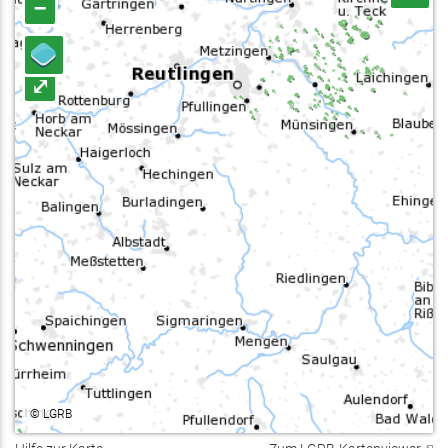
–
⤢
©
LGRB