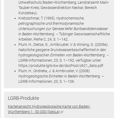
Umweltschutz Baden-Württemberg; Landratsamt Main-
Tauber-Kreis; Gewässerdirektion Neckar, Bereich
Künzelsau)
.
Kretzschmar, T.
(1995)
.
Hydrochemische,
petrographische und thermodynamische
Untersuchungen zur Genese tiefer Buntsandsteinwässer
in Baden-Württemberg. –
Tübinger Geowissenschaftliche
Arbeiten, Reihe C,
24
,
S. 1–142
.
Plum, H., Dietze, G., Armbruster, V. & Wirsing, G.
(2009
a
)
.
Natürliche geogene Grundwasserbeschaffenheit in den
hydrogeologischen Einheiten von Baden-Württemberg. –
LGRB-Informationen,
23
,
S. 1–192
, verfügbar unter
https://produkte.lgrb-bw.de/docPool/c621_data.pdf
.
Plum, H., Ondreka, J. & Armbruster, V.
(2008)
.
Hydrogeologische Einheiten in Baden-Württemberg. –
LGRB-Informationen,
20
,
S. 1–106
.
LGRB-Produkte
Kartenansicht Hydrogeologische Karte von Baden-
Württemberg 1 : 50 000 (GeoLa)
(Link
ist