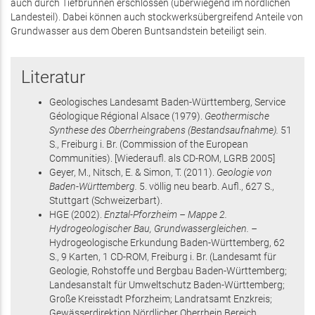
auch durch Tiefbrunnen erschlossen (überwiegend im nördlichen
Landesteil). Dabei können auch stockwerksübergreifend Anteile von
Grundwasser aus dem Oberen Buntsandstein beteiligt sein.
Literatur
Geologisches Landesamt Baden-Württemberg, Service
Géologique Régional Alsace
(1979)
.
Geothermische
Synthese des Oberrheingrabens (Bestandsaufnahme).
51
S.
, Freiburg i. Br.
(Commission of the European
Communities)
.
[Wiederaufl. als CD-ROM, LGRB 2005]
Geyer, M., Nitsch, E. & Simon, T.
(2011)
.
Geologie von
Baden-Württemberg.
5. völlig neu bearb. Aufl.,
627 S.
,
Stuttgart
(Schweizerbart)
.
HGE
(2002)
.
Enztal-Pforzheim – Mappe 2.
Hydrogeologischer Bau, Grundwassergleichen. –
Hydrogeologische Erkundung Baden-Württemberg,
62
S.
, 9 Karten, 1 CD-ROM
, Freiburg i. Br.
(Landesamt für
Geologie, Rohstoffe und Bergbau Baden-Württemberg;
Landesanstalt für Umweltschutz Baden-Württemberg;
Große Kreisstadt Pforzheim; Landratsamt Enzkreis;
Gewässerdirektion Nördlicher Oberrhein Bereich