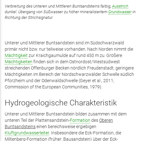
Verbreitung des Unteren und Mittleren Buntsandsteins farbig,
Ausstrich
dunkel. Übergang von Süßwasser zu höher mineralisiertem
Grundwasser
in
Richtung der Strichsignatur
Unterer und Mittlerer Buntsandstein sind im Südschwarzwald
primär nicht bzw. nur teilweise vorhanden. Nach Norden nimmt die
Mächtigkeit
zur Kraichgaumulde auf rund 450 m zu. Größere
Mächtigkeiten
finden sich in dem Ostnordost/­Westsüdwest
streichenden Offenburger Becken nördlich Freudenstadt, geringere
Mächtigkeiten im Bereich der Nordschwarzwälder Schwelle südlich
Pforzheim und der Odenwaldschwelle (Geyer et al., 2011;
Commission of the European Communities, 1979).
Hydrogeologische Charakteristik
Unterer und Mittlerer Buntsandstein bilden zusammen mit dem
unteren Teil der Plattensandstein-
Formation
des
Oberen
Buntsandsteins
einen bereichsweise ergiebigen
Kluftgrundwasserleiter
. Insbesondere die Eck-Formation, die
Miltenberg-Formation (früher: Bausandstein) über der Eck-