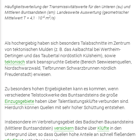
Häufigkeitsverteilung der Transmissivitätswerte für den Unteren (su) und
Mittleren Buntsandstein (sm): Landesweite Auswertung (geometrischer
‑4
2
Mittelwert T = 4,1 · 10
m
/s)
Als hochergiebig haben sich besonders Talabschnitte im Zentrum
von tektonischen Mulden (z. B. das Aalbachtal bei Wertheim-
Dertingen und das Taubertal nordöstlich Külsheim), sowie
tektonisch
stark beanspruchte Gebiete (Bereich Seewiesenquellen,
Nordschwarzwald, Tiefbrunnen Schwarzbrunnen nördlich
Freudenstadt) erwiesen.
Zu besonders hohen Ergiebigkeiten kann es kommen, wenn
verschiedene Teilstockwerke des Buntsandsteins die große
Einzugsgebiete
haben über Talentlastungsklüfte verbunden sind.
Hierdurch können Quellen mit sehr hoher Schüttung entstehen.
Insbesondere im Verbreitungsgebiet des Badischen Bausandsteins
(Mittlerer Buntsandstein)
versickern
Bäche über
Klüfte
in den
Untergrund über, so dass Quellen hohe Anteile an schnell fließendem