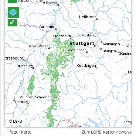
⤢
©
LGRB
Hilfe zur Karte
Zum LGRB-Kartenviewer
(Lin