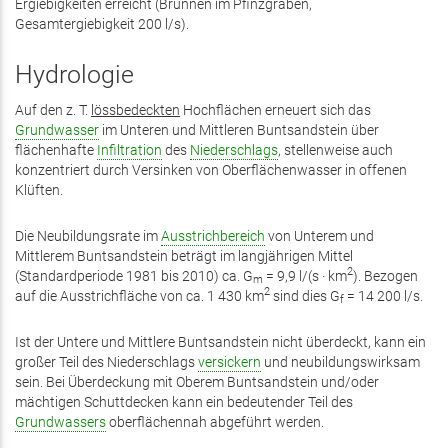
Ergiebigkeiten erreicht (Brunnen im Pfinzgraben,
Gesamtergiebigkeit 200 l/s).
Hydrologie
Auf den z. T.
lössbedeckten
Hochflächen erneuert sich das
Grundwasser
im Unteren und Mittleren Buntsandstein über
flächenhafte
Infiltration
des
Niederschlags
, stellenweise auch
konzentriert durch Versinken von Oberflächenwasser in offenen
Klüften.
Die Neubildungsrate im
Ausstrichbereich
von Unterem und
Mittlerem Buntsandstein beträgt im langjährigen Mittel
2
(Standardperiode 1981 bis 2010) ca. G
= 9,9 l/(s · km
). Bezogen
m
2
auf die Ausstrichfläche von ca. 1 430 km
sind dies G
= 14 200 l/s.
f
Ist der Untere und Mittlere Buntsandstein nicht überdeckt, kann ein
großer Teil des Niederschlags
versickern
und neubildungswirksam
sein. Bei Überdeckung mit Oberem Buntsandstein und/oder
mächtigen Schuttdecken kann ein bedeutender Teil des
Grundwassers
oberflächennah abgeführt werden.