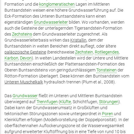
Formation und die
konglomeratischen
Lagen im Mittleren
Buntsandstein weisen eine höhere Grundwasserführung auf. Die
Eck-Formation des Unteren Buntsandsteins kann einen
eigenständigen
Grundwasserleiter
bilden. Wo vorhanden, werden
auch die Gesteine der unterlagernden Tigersandstein-­Formation
des
Zechsteins
dem Grundwasserleiter zugerechnet. Als
Grundwasserleiterbasis wirken das
Kristallin
, dem der
Buntsandstein in weiten Bereichen direkt aufliegt, oder ältere
paläozoische Gesteine
(bereichsweise
Zechstein
,
Rotliegendes
,
Karbon
,
Devon
). In weiten Landesteilen wird der Untere und Mittlere
Buntsandstein einschließlich der Plattensandstein-Formation des
Oberen Buntsandsteins von geringdurchlässigem
Tonsteinen
der
Rötton-Formation überlagert. Diese können den Buntsandstein vom
Unteren Muschelkalk
hydraulisch trennen (Plum et al., 2008).
Das
Grundwasser
fließt im Unteren und Mittleren Buntsandstein
überwiegend auf
Trennfugen
(
Klüfte
, Schichtfugen,
Störungen
).
Dabei kann der Grundwasserumsatz in Großklüften und
tektonischen Störungszonen sowie untergeordnet in
Poren
und
Kleinklüften erfolgen (Modellvorstellung der Doppelporosität). In der
oberflächennahen Auflockerungszone ist die Wasserwegsamkeit
aufgrund erweiterter Kluftöffnung bis in eine Tiefe von rund 10 bis