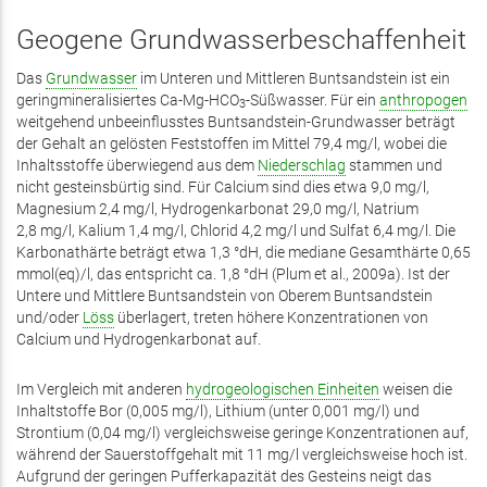
Geogene Grundwasserbeschaffenheit
Das
Grundwasser
im Unteren und Mittleren Buntsandstein ist ein
geringmineralisiertes Ca-Mg-HCO
-Süßwasser. Für ein
anthropogen
3
weitgehend unbeeinflusstes Buntsandstein-­Grundwasser beträgt
der Gehalt an gelösten Feststoffen im Mittel 79,4 mg/l, wobei die
Inhaltsstoffe überwiegend aus dem
Niederschlag
stammen und
nicht gesteinsbürtig sind. Für Calcium sind dies etwa 9,0 mg/l,
Magnesium 2,4 mg/l, Hydrogenkarbonat 29,0 mg/l, Natrium
2,8 mg/l, Kalium 1,4 mg/l, Chlorid 4,2 mg/l und Sulfat 6,4 mg/l. Die
Karbonat­härte beträgt etwa 1,3 °dH, die mediane Gesamthärte 0,65
mmol(eq)/l, das entspricht ca. 1,8 °dH (Plum et al., 2009a). Ist der
Untere und Mittlere Buntsandstein von Oberem Buntsandstein
und/oder
Löss
überlagert, treten höhere Konzentrationen von
Calcium und Hydrogenkarbonat auf.
Im Vergleich mit anderen
hydrogeologischen Einheiten
weisen die
Inhaltstoffe Bor (0,005 mg/l), Lithium (unter 0,001 mg/l) und
Strontium (0,04 mg/l) vergleichsweise geringe Konzentrationen auf,
während der Sauerstoffgehalt mit 11 mg/l vergleichsweise hoch ist.
Aufgrund der geringen Pufferkapazität des Gesteins neigt das