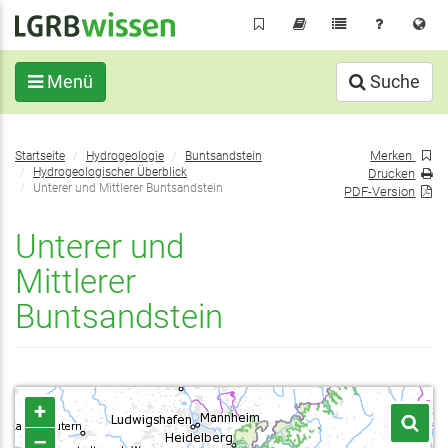
Direkt
zum
Inhalt
Menü
Suche
Sie
Merken
Startseite
Hydrogeologie
Buntsandstein
befinden
Hydrogeologischer Überblick
Drucken
sich
Unterer und Mittlerer Buntsandstein
PDF-Version
hier:
Unterer und
Mittlerer
Buntsandstein
+
–