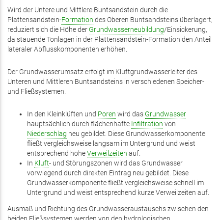
Wird der Untere und Mittlere Buntsandstein durch die
Plattensandstein-
Formation
des Oberen Buntsandsteins überlagert,
reduziert sich die Höhe der
Grundwasserneubildung
/Einsickerung,
da stauende Tonlagen in der Plattensandstein-Formation den Anteil
lateraler Abflusskomponenten erhöhen.
Der Grundwasserumsatz erfolgt im Kluftgrund­wasserleiter des
Unteren und Mittleren Buntsandsteins in verschiedenen Speicher-
und Fließsystemen.
In den Kleinklüften und
Poren
wird das
Grundwasser
hauptsächlich durch flächenhafte
Infiltration
von
Niederschlag
neu gebildet. Diese Grundwasserkomponente
fließt vergleichsweise langsam im Untergrund und weist
entsprechend hohe
Verweilzeiten
auf.
In
Kluft
- und Störungszonen wird das Grundwasser
vorwiegend durch direkten Eintrag neu gebildet. Diese
Grundwasserkomponente fließt vergleichsweise schnell im
Untergrund und weist entsprechend kurze Verweilzeiten auf.
Ausmaß und Richtung des Grundwasser­austauschs zwischen den
beiden Fließsystemen werden von den hydrologischen