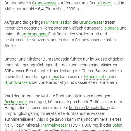
Buntsandstein-
Grundwasser
zur Versauerung. Der
pH-Wert
liegt im
Mittel bei nur pH = 6,4 (Plum et al., 2009a).
Aufgrund der geringen
Mineralisation
der
Grundwässer
treten
neben den geogenen Komponenten vielfach atmogene,
biogene
und
ubiquitär
anthropogene
Einträge in den Vordergrund und
bestimmen die Konzentrationen der im Grundwasser gelösten
Stoffe.
Unterer und Mittlerer Buntsandstein führen nur im Ausstrichgebiet
und unter geringmächtiger Überdeckung gering mineralisiertes
Süßwasser. Bereits unter Überdeckung mit Oberen Buntsandstein
sowie Karbonat haltigem
Löss
kann sich die
Mineralisation
des
Grundwassers
der von Karbonatgrundwasserleitern annähern.
Wird der Untere und Mittlere Buntsandstein von mächtigem
Deckgebirge
überlagert, können entsprechende Zuflüsse aus dem
Hangenden (insbesondere aus dem
Mittleren Muschelkalk
) das
ursprünglich gering mineralisierte Buntsandsteinwasser
aufmineralisieren. Als Folge davon kann man hochmineralisiertes
Na-Cl- bzw. Mineral-
Thermalwasser
(TDS > 1 000 mg/l) oder
Solen