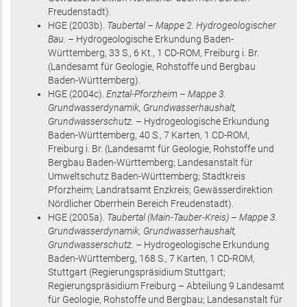
Freudenstadt)
.
HGE
(2003
b
)
.
Taubertal – Mappe 2. Hydrogeologischer
Bau. –
Hydrogeologische Erkundung Baden-
Württemberg,
33 S.
, 6 Kt., 1 CD-ROM
, Freiburg i. Br.
(Landesamt für Geologie, Rohstoffe und Bergbau
Baden-Württemberg)
.
HGE
(2004
c
)
.
Enztal-Pforzheim – Mappe 3.
Grundwasserdynamik, Grundwasserhaushalt,
Grundwasserschutz. –
Hydrogeologische Erkundung
Baden-Württemberg,
40 S.
, 7 Karten, 1 CD-ROM
,
Freiburg i. Br.
(Landesamt für Geologie, Rohstoffe und
Bergbau Baden-Württemberg; Landesanstalt für
Umweltschutz Baden-Württemberg; Stadtkreis
Pforzheim; Landratsamt Enzkreis; Gewässerdirektion
Nördlicher Oberrhein Bereich Freudenstadt)
.
HGE
(2005
a
)
.
Taubertal (Main-Tauber-Kreis) – Mappe 3.
Grundwasserdynamik, Grundwasserhaushalt,
Grundwasserschutz. –
Hydrogeologische Erkundung
Baden-Württemberg,
168 S.
, 7 Karten, 1 CD-ROM
,
Stuttgart
(Regierungspräsidium Stuttgart;
Regierungspräsidium Freiburg – Abteilung 9 Landesamt
für Geologie, Rohstoffe und Bergbau; Landesanstalt für