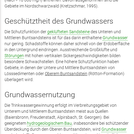
(NaCl > 10 000 mg/l) antreffen. Davon ausgenommen sind die
Gebiete im Nordschwarzwald (Kretzschmar, 1995).
Geschütztheit des Grundwassers
Die Schutzfunktion der
geklüfteten
Sandsteine
des Unteren und
Mittleren Buntsandsteins ist für das darin enthaltene
Grundwasser
nur gering. Schadstoffe können daher schnell von der Erdoberfläche
in den Untergrund eindringen. Ausstreichende Großklüfte und
Störungen
mit hohen vertikalen Sickergeschwindigkeiten bilden
besondere Schwachstellen. Eine höhere Schutzfunktion haben
Gebiete, in denen der Untere und Mittlere Buntsandstein von
Lösssedimenten oder
Oberem Buntsandstein
(Rötton-­Formation)
überlagert wird.
Grundwassernutzung
Die Trinkwassergewinnung erfolgt im Verbreitungsgebiet von
Unterem und Mittlerem Buntsandstein meist aus Quellen
(Baiersbronn, Freudenstadt, Alpirsbach, St. Georgen). Bei
geeignetem
hydrogeologischem Bau
, insbesondere bei schützender
Überdeckung durch den Oberen Buntsandstein, wird
Grundwasser