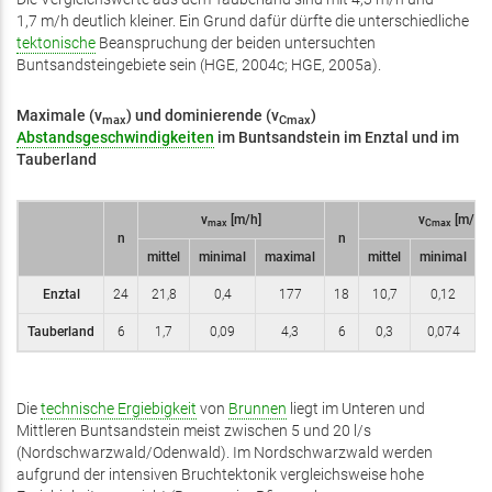
1,7 m/h deutlich kleiner. Ein Grund dafür dürfte die unterschiedliche
tektonische
Beanspruchung der beiden untersuchten
Buntsandsteingebiete sein (HGE, 2004c; HGE, 2005a).
Maximale (v
) und dominierende (v
)
max
Cmax
Abstandsgeschwindigkeiten
im Buntsandstein im Enztal und
im
Tauberland
v
[m/h]
v
[m/h]
max
Cmax
n
n
mittel
minimal
maximal
mittel
minimal
Enztal
24
21,8
0,4
177
18
10,7
0,12
Tauberland
6
1,7
0,09
4,3
6
0,3
0,074
Die
technische Ergiebigkeit
von
Brunnen
liegt im Unteren und
Mittleren Buntsandstein meist zwischen 5 und 20 l/s
(Nordschwarzwald/­Odenwald). Im Nordschwarzwald werden
aufgrund der intensiven Bruchtektonik vergleichsweise hohe