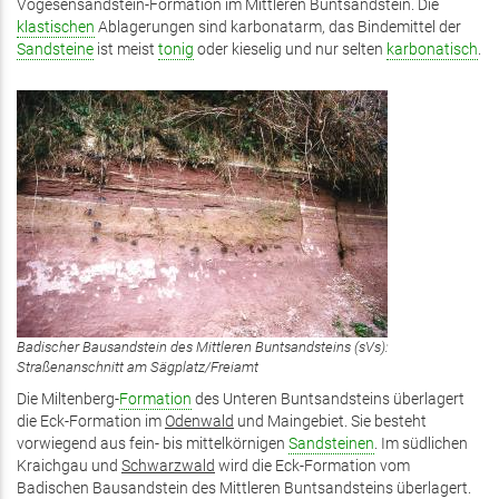
Vogesensandstein-Formation im Mittleren Buntsandstein. Die
klastischen
Ablagerungen sind karbonatarm, das Bindemittel der
Sandsteine
ist meist
tonig
oder kieselig und nur selten
karbonatisch
.
Badischer Bausandstein des Mittleren Buntsandsteins (sVs):
Straßenanschnitt am Sägplatz/Freiamt
Die Miltenberg-
Formation
des Unteren Buntsandsteins überlagert
die Eck-Formation im
Odenwald
und Maingebiet. Sie besteht
vorwiegend aus fein- bis mittelkörnigen
Sandsteinen
. Im südlichen
Kraichgau und
Schwarzwald
wird die Eck-Formation vom
Badischen Bausandstein des Mittleren Buntsandsteins überlagert.