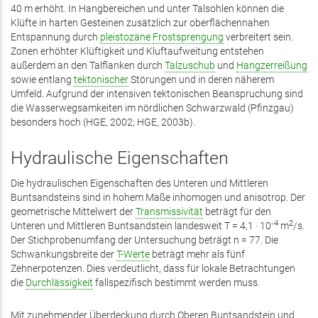
40 m erhöht. In Hangbereichen und unter Talsohlen können die
Klüfte in harten Gesteinen zusätzlich zur oberflächennahen
Entspannung durch
pleistozäne
Frostsprengung
verbreitert sein.
Zonen erhöhter Klüftigkeit und Kluftaufweitung entstehen
außerdem an den Talflanken durch
Talzuschub
und
Hangzerreißung
sowie entlang
tektonischer
Störungen und in deren näherem
Umfeld. Aufgrund der intensiven tektonischen Beanspruchung sind
die Wasserwegsamkeiten im nördlichen Schwarzwald (Pfinzgau)
besonders hoch (HGE, 2002; HGE, 2003b).
Hydraulische Eigenschaften
Die hydraulischen Eigenschaften des Unteren und Mittleren
Buntsandsteins sind in hohem Maße inhomogen und anisotrop. Der
geometrische Mittelwert der
Transmissivität
beträgt für den
‑4
2
Unteren und Mittleren Buntsandstein landesweit T = 4,1 · 10
m
/s.
Der Stichprobenumfang der Untersuchung beträgt n = 77. Die
Schwankungsbreite der
T-Werte
beträgt mehr als fünf
Zehnerpotenzen. Dies verdeutlicht, dass für lokale Betrachtungen
die
Durchlässigkeit
fallspezifisch bestimmt werden muss.
Mit zunehmender Überdeckung durch Oberen Buntsandstein und