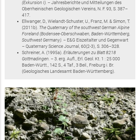
(Exkursion I). –
Jahresberichte und Mitteilungen des
Oberrheinischen Geologischen Vereins,
N. F. 93
,
S. 387–
417
.
Ellwanger, D., Wielandt-Schuster, U., Franz, M. & Simon, T.
(2011
b
)
.
The Quaternary of the southwest German Alpine
Foreland (Bodensee-Oberschwaben, Baden-Württemberg,
Southwest Germany). –
E&G Eiszeitalter und Gegenwart
– Quaternary Science Journal,
60
(2-3),
S. 306–328
.
Schreiner, A.
(1995
a
)
.
Erläuterungen zu Blatt 8218
Gottmadingen. –
3. erg. Aufl.,
Erl. Geol. Kt. 1 : 25 000
Baden-Württ.,
142 S.
, 4 Taf., 3 Beil.
, Freiburg i. Br.
(Geologisches Landesamt Baden-Württemberg)
.