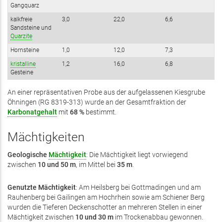
Gangquarz
kalkfreie
3,0
22,0
6,6
Sandsteine und
Quarzite
Hornsteine
1,0
12,0
7,3
kristalline
1,2
16,0
6,8
Gesteine
An einer repräsentativen Probe aus der aufgelassenen Kiesgrube
Öhningen (RG 8319-313) wurde an der Gesamtfraktion der
Karbonatgehalt
mit
68 %
bestimmt.
Mächtigkeiten
Geologische
Mächtigkeit
: Die Mächtigkeit liegt vorwiegend
zwischen
10 und 50 m
, im Mittel bei
35
m
.
Genutzte Mächtigkeit
: Am Heilsberg bei Gottmadingen und am
Rauhenberg bei Gailingen am Hochrhein sowie am Schiener Berg
wurden die Tieferen Decken­schotter an mehreren Stellen in einer
Mächtigkeit zwischen
10 und 30 m
im Trockenabbau gewonnen.