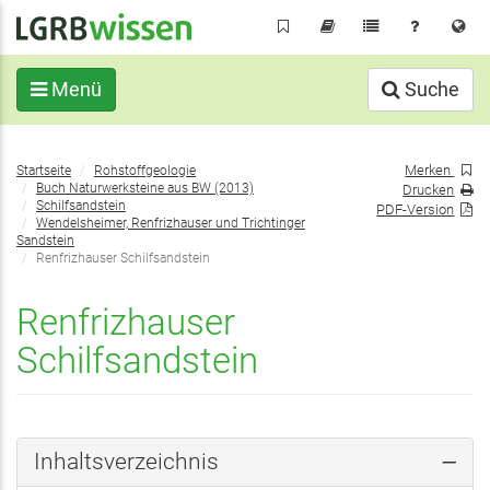
Direkt
zum
Inhalt
Menü
Suche
Sie
Merken
Startseite
Rohstoffgeologie
befinden
Buch Naturwerksteine aus BW (2013)
Drucken
sich
Schilfsandstein
PDF-Version
Wendelsheimer, Renfrizhauser und Trichtinger
hier:
Sandstein
Renfrizhauser Schilfsandstein
Renfrizhauser
Schilfsandstein
Inhaltsverzeichnis