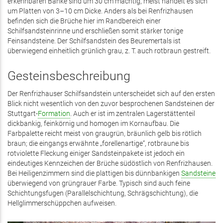
erkennbaren Bänke sind um 30 cm mächtig, meist handelt es sich
um Platten von 3–10 cm Dicke. Anders als bei Renfrizhausen
befinden sich die Brüche hier im Randbereich einer
Schilfsandsteinrinne und erschließen somit stärker tonige
Feinsandsteine. Der Schilfsandstein des Beuremertals ist
überwiegend einheitlich grünlich grau, z. T. auch rotbraun gestreift.
Gesteinsbeschreibung
Der Renfrizhauser Schilfsandstein unterscheidet sich auf den ersten
Blick nicht wesentlich von den zuvor besprochenen Sandsteinen der
Stuttgart-
Formation
. Auch er ist im zentralen Lagerstättenteil
dickbankig, feinkörnig und homogen im Kornaufbau. Die
Farbpalette reicht meist von graugrün, bräunlich gelb bis rötlich
braun; die eingangs erwähnte „forellenartige“, rotbraune bis
rotviolette Fleckung einiger Sandsteinpakete ist jedoch ein
eindeutiges Kennzeichen der Brüche südöstlich von Ren­frizhausen.
Bei Heiligenzimmern sind die plattigen bis dünnbankigen
Sandsteine
überwiegend von grüngrauer Farbe. Typisch sind auch feine
Schichtungsfugen (Parallelschichtung, Schrägschichtung), die
Hellglimmerschüppchen aufweisen.