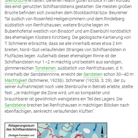
Steinbrüche
erhalten, die einen relativ guten Einblick in den Aufbau
des einst genutzten Schilfsandsteins gestatten. Die meisten großen
Brüche befinden sich zwischen dem Stockbachtal bzw. Beuremer
Tal südlich von Rosenfeld-Heiligenzimmern und dem Rindelberg
südöstlich von Renfrizhausen; weitere Brüche liegen im
Bubenhofertal westlich von Binsdorf und am Eisenbühl nordöstlich
des ehemaligen Klosters Kirchberg. Die geologische Kartierung von
T. Schmierer erbrachte, dass sie alle innerhalb eines etwa 2 km
breiten, Nord–Süd verlaufenden Stranges von Schilfsandstein in
Flutfazies liegen. Außerhalb dieser ehemaligen Rinne ist der
Schilfsandstein nur 1–2 m mächtig und besteht aus sandigen,
glimmerreichen
Tonsteinen
, südöstlich von Ren­frizhausen, d. h.
innerhalb der Sandsteinrinne, erreicht der
Sandstein
schon 30–40 m
Mächtigkeit
(Schmierer, 1925b). Schmierer (1925b, S. 29), der zu
seiner Aufnahmezeit noch viele Steinbrüche in Betrieb erlebte, stellte
fest: „Je mächtiger die Zone wird, um so kompakter und
brauchbarer ist gewöhnlich wenigstens ein Teil des Lagers. Die
Sandsteine
brechen bei Renfrizhausen in mächtigen Blöcken nach
ebenflächigen, senkrecht verlaufenden Klüften“.