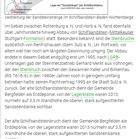
Verbreitung der Sandsteinstränge im Schilfsandstein Baden-Württembergs
Im Gebiet zwischen Rottenburg a. N. und Horb a. N. fand ebenfalls
über Jahrhunderte hinweg Abbau von
Schilfsandstein
(
Mittelkeuper
,
Stuttgart-
Formation
) statt. Besonders bekannt sind die
Steinbrüche
südöstlich von Renfrizhausen (Gem. Sulz a. N., Lkr. Rottweil), vor
allem weil hier noch am längsten Gewinnung umging. Der Abbau
endete in diesem Gebiet endgültig erst um 1995; nach
LGRB
-
Unterlagen gab der Steinmetzbetrieb Gerhard Merkt aus Vöhringen,
der den
Steinbruch
zwischen den Gewannen Keller und Birkenhau
(RG 7618‑6) in den 1980er Jahren noch in geringem Umfang
betrieben hatte, seinen Pachtvertrag 1995 an die Stadt Sulz a. N.
zurück. Der alte Schilfsandsteinbruch dient der Gemeinde
Bergfelden als Erddeponie; von der
Lagerstätte
waren 2013
nurmehr auf 3,5 m Wandhöhe die oberen, stark aufgewitterten
Sandsteinbänke sichtbar.
Der alte Schilfsandsteinbruch dient der Gemeinde Bergfelden als
Erddeponie; von der Lagerstätte waren 2013 nurmehr auf 3,5 m
Wandhöhe die oberen, stark aufgewitterten Sandsteinbänke