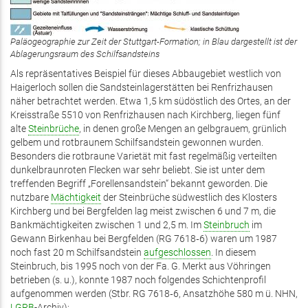
Paläogeographie zur Zeit der Stuttgart-Formation; in Blau dargestellt ist der
Ablagerungsraum des Schilfsandsteins
Als repräsentatives Beispiel für dieses Abbaugebiet westlich von
Haigerloch sollen die Sandsteinlagerstätten bei Renfrizhausen
näher betrachtet werden. Etwa 1,5 km südöstlich des Ortes, an der
Kreisstraße 5510 von Renfrizhausen nach Kirchberg, liegen fünf
alte
Steinbrüche
, in denen große Mengen an gelbgrauem, grünlich
gelbem und rotbraunem Schilfsandstein gewonnen wurden.
Besonders die rotbraune Varietät mit fast regelmäßig verteilten
dunkelbraunroten Flecken war sehr beliebt. Sie ist unter dem
treffenden Begriff „Forellensandstein“ bekannt geworden. Die
nutzbare
Mächtigkeit
der Steinbrüche südwestlich des Klosters
Kirchberg und bei Bergfelden lag meist zwischen 6 und 7 m, die
Bankmächtigkeiten zwischen 1 und 2,5 m. Im
Steinbruch
im
Gewann Birkenhau bei Bergfelden (RG 7618‑6) waren um 1987
noch fast 20 m Schilfsandstein
aufgeschlossen
. In diesem
Steinbruch, bis 1995 noch von der Fa. G. Merkt aus Vöhringen
betrieben (s. u.), konnte 1987 noch folgendes Schichtenprofil
aufgenommen werden (Stbr. RG 7618‑6, Ansatzhöhe 580 m ü. NHN,
LGRB
-Archiv):