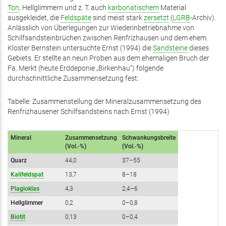
Ton
, Hellglimmern und z. T. auch
karbonatischem
Material
ausgekleidet, die
Feldspäte
sind meist stark
zersetzt
(
LGRB
-Archiv).
Anlässlich von Überlegungen zur Wiederinbetriebnahme von
Schilfsandsteinbrüchen zwischen Renfrizhausen und dem ehem.
Kloster Bernstein untersuchte Ernst (1994) die
Sandsteine
dieses
Gebiets. Er stellte an neun Proben aus dem ehemaligen Bruch der
Fa. Merkt (heute Erddeponie „Birkenhau“) folgende
durchschnittliche Zusammensetzung fest:
Tabelle: Zusammenstellung der Mineralzusammensetzung des
Renfrizhausener Schilfsandsteins nach Ernst (1994)
Mineral
Zusammensetzung
Schwankungsbreite
(Vol.‑%)
(Vol.‑%)
Quarz
44,0
37–55
Kalifeldspat
13,7
8–18
Plagioklas
4,3
2,4–6
Hellglimmer
0,2
0–0,8
Biotit
0,13
0–0,4