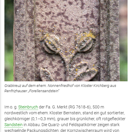
Grabkreuz auf dem ehem. Nonnenfriedhof von Kloster Kirchberg aus
Renfrizhauser „Forellensandstein“
Im o. g.
Steinbruch
der Fa. G. Merkt (RG 7618‑6), 500 m
nordwestlich vom ehem. Kloster Bernstein, stand ein gut sortierter,
gleichkörniger (0,1–0,3 mm), grauer bis grünlicher, oft rotgefleckter
Sandstein
in Abbau. Die Quarz- und Feldspatkörner zeigen stark
wechselnde Packungsdichten; der Kornzwischenraum wird von