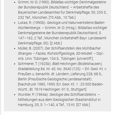
Grimm, W.-D.
(1990)
.
Bildatlas wichtiger Denkmalgesteine
der Bundesrepublik Deutschland. –
Arbeitshefte des
Bayerischen Landesamtes für Denkmalpflege,
50
,
255 S.
,
232 Taf.
, München
.
[70 Abb., 10 Tab.]
Lukas, R.
(1990
b
)
.
Geologie und Naturwerksteine Baden-
Württembergs.
– Grimm, W.-D. (Hrsg.)
.
Bildatlas wichtiger
Denkmalgesteine der Bundesrepublik Deutschland
,
S.
147–162
, 2 Taf.
, München
(Arbeitsheft Bayr. Landesamt
Denkmalpflege, 50)
.
[2 Abb.]
Müller, B.
(2007)
.
Der Schilfsandstein des Mühlbacher
Stranges – Fazies, Rohstoffgeologie, 3D-Modell. –
Dipl.-
Arb. Univ. Tübingen,
104 S.
, Tübingen
.
[unveröff.]
Schmierer, T.
(1925
b
)
.
Blatt Hechingen (Bodelshausen),
Gradabteilung 84, Nr. 40, No. 3640 (120). –
Erl. Geol. Kt. v.
Preußen u. benachb. dt. Ländern, Lieferung 228,
68 S.
,
Berlin
(Preußische Geologische Landesanstalt)
.
[Nachdruck 1985, 1995: Erl. Geol. Kt. 1 : 25 000 Baden-
Württ., Bl. 7619 Hechingen: 91 S.; Stuttgart]
Wurster, P.
(1964
a
)
.
Geologie des Schilfsandsteins. –
Mitteilungen aus dem Geologischen Staatsinstitut in
Hamburg,
33
,
S. 1–140
, 4 Taf., 15 Kt
.
[57 Abb.]