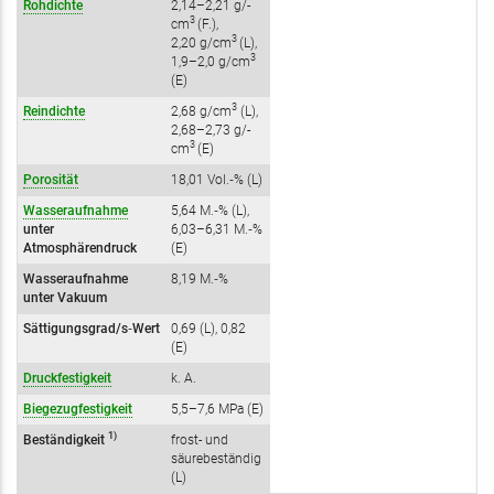
Rohdichte
2,14–2,21 ­g/­
3
cm
(F.),
3
2,20 g/­cm
(L),
3
1,9–2,0 g/­cm
(E)
3
Reindichte
2,68 g/­cm
(L),
2,68–2,73 g/­
3
cm
(E)
Porosität
18,01 Vol.‑% (L)
Wasseraufnahme
5,64 M.‑% (L),
unter
6,03–6,31 M.‑%
Atmosphärendruck
(E)
Wasseraufnahme
8,19 M.‑%
unter Vakuum
Sättigungsgrad/s‑Wert
0,69 (L), 0,82
(E)
Druckfestigkeit
k. A.
Biegezugfestigkeit
5,5–7,6 MPa (E)
1)
Beständigkeit
frost- und
säurebeständig
(L)