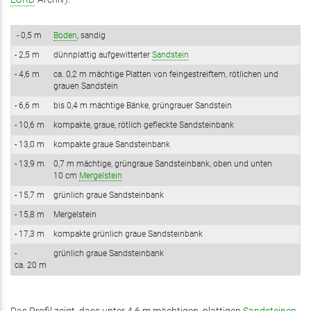
- 0,5 m
Boden
, sandig
- 2,5 m
dünnplattig aufgewitterter
Sandstein
- 4,6 m
ca. 0,2 m mächtige Platten von feingestreiftem, rötlichen und
grauen Sandstein
- 6,6 m
bis 0,4 m mächtige Bänke, grüngrauer Sandstein
- 10,6 m
kompakte, graue, rötlich gefleckte Sandsteinbank
- 13,0 m
kompakte graue Sandsteinbank
- 13,9 m
0,7 m mächtige, grüngraue Sandsteinbank, oben und unten
10 cm
Mergelstein
- 15,7 m
grünlich graue Sandsteinbank
- 15,8 m
Mergelstein
- 17,3 m
kompakte grünlich graue Sandsteinbank
-
grünlich graue Sandsteinbank
ca. 20 m