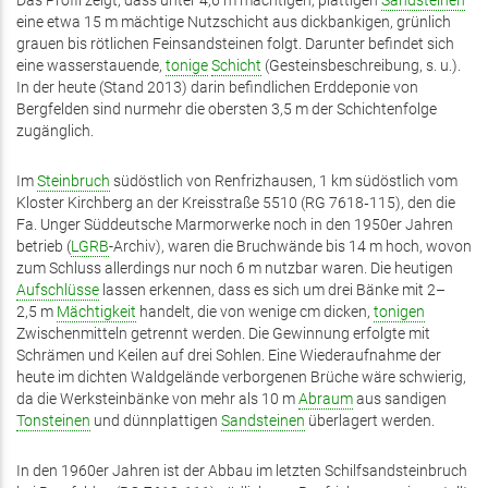
Das Profil zeigt, dass unter 4,6 m mächtigen, plattigen
Sandsteinen
eine etwa 15 m mächtige Nutzschicht aus dickbankigen, grünlich
grauen bis rötlichen Feinsandsteinen folgt. Darunter befindet sich
eine wasserstauende,
tonige
Schicht
(Gesteinsbeschreibung, s. u.).
In der heute (Stand 2013) darin befindlichen Erddeponie von
Bergfelden sind nurmehr die obersten 3,5 m der Schichtenfolge
zugänglich.
Im
Steinbruch
südöstlich von Renfrizhausen, 1 km südöstlich vom
Kloster Kirchberg an der Kreisstraße 5510 (RG 7618‑115), den die
Fa. Unger Süddeutsche Marmorwerke noch in den 1950er Jahren
betrieb (
LGRB
-Archiv), waren die Bruchwände bis 14 m hoch, wovon
zum Schluss allerdings nur noch 6 m nutzbar waren. Die heutigen
Aufschlüsse
lassen erkennen, dass es sich um drei Bänke mit 2–
2,5 m
Mächtigkeit
handelt, die von wenige cm dicken,
tonigen
Zwischenmitteln getrennt werden. Die Gewinnung erfolgte mit
Schrämen und Keilen auf drei Sohlen. Eine Wiederaufnahme der
heute im dichten Waldgelände verborgenen Brüche wäre schwierig,
da die Werksteinbänke von mehr als 10 m
Abraum
aus sandigen
Tonsteinen
und dünnplattigen
Sandsteinen
überlagert werden.
In den 1960er Jahren ist der Abbau im letzten Schilfsandsteinbruch