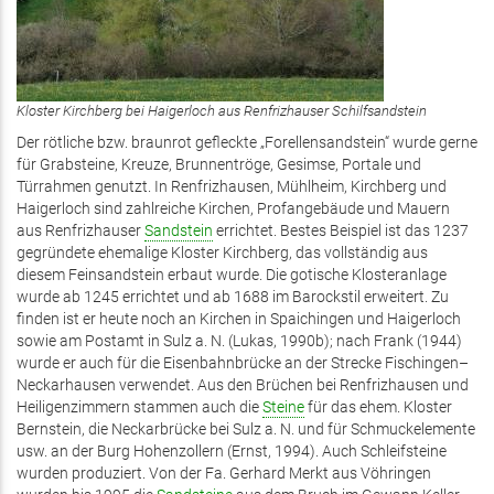
Kloster Kirchberg bei Haigerloch aus Renfrizhauser Schilfsandstein
Der rötliche bzw. braunrot gefleckte „Forellensandstein“ wurde gerne
für Grabsteine, Kreuze, Brunnentröge, Gesimse, Portale und
Türrahmen genutzt. In Renfrizhausen, Mühlheim, Kirchberg und
Haigerloch sind zahlreiche Kirchen, Profangebäude und Mauern
aus Renfrizhauser
Sandstein
errichtet. Bestes Beispiel ist das 1237
gegründete ehemalige Kloster Kirchberg, das vollständig aus
diesem Feinsandstein erbaut wurde. Die gotische Klosteranlage
wurde ab 1245 errichtet und ab 1688 im Barockstil erweitert. Zu
finden ist er heute noch an Kirchen in Spaichingen und Haigerloch
sowie am Postamt in Sulz a. N. (Lukas, 1990b); nach Frank (1944)
wurde er auch für die Eisenbahnbrücke an der Strecke Fischingen–
Neckarhausen verwendet. Aus den Brüchen bei Renfrizhausen und
Heiligenzimmern stammen auch die
Steine
für das ehem. Kloster
Bernstein, die Neckarbrücke bei Sulz a. N. und für Schmuckelemente
usw. an der Burg Hohenzollern (Ernst, 1994). Auch Schleifsteine
wurden produziert. Von der Fa. Gerhard Merkt aus Vöhringen