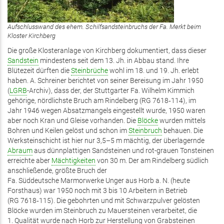
Aufschlusswand des ehem. Schilfsandsteinbruchs der Fa. Merkt beim
Kloster Kirchberg
Die große Klosteranlage von Kirchberg dokumentiert, dass dieser
Sandstein
mindestens seit dem 13. Jh. in Abbau stand. Ihre
Blütezeit dürften die
Steinbrüche
wohl im 18. und 19. Jh. erlebt
haben. A. Schreiner berichtet von seiner Bereisung im Jahr 1950
(
LGRB
-Archiv), dass der, der Stuttgarter Fa. Wilhelm Kimmich
gehörige, nördlichste Bruch am Rindelberg (RG 7618‑114), im
Jahr 1946 wegen Absatzmangels eingestellt wurde, 1950 waren
aber noch Kran und Gleise vorhanden. Die
Blöcke
wurden mittels
Bohren und Keilen gelöst und schon im
Steinbruch
behauen. Die
Werksteinschicht ist hier nur 3,5–5 m mächtig, der überlagernde
Abraum
aus dünnplattigen Sandsteinen und rot-grauen Tonsteinen
erreichte aber
Mächtigkeiten
von 30 m. Der am Rindelberg südlich
anschließende, größte Bruch der
Fa. Süddeutsche Marmorwerke Unger aus Horb a. N. (heute
Forsthaus) war 1950 noch mit 3 bis 10 Arbeitern in Betrieb
(RG 7618‑115). Die gebohrten und mit Schwarzpulver gelösten
Blöcke wurden im Steinbruch zu Mauersteinen verarbeitet, die
1. Qualität wurde nach Horb zur Herstellung von Grabsteinen