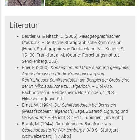
Literatur
Beutler, G. & Nitsch, E.
(2005)
.
Paläogeographischer
Überblick.
– Deutsche Stratigraphische Kommission
(Hrsg.)
.
Stratigraphie von Deutschland IV – Keuper
,
S.
15–30
, Frankfurt a. M.
(Courier Forschungsinstitut
Senckenberg, 253)
.
Eger, F.
(2000)
.
Konzeption und Untersuchung geeigneter
Anböschmassen für die Konservierung von
Renfrizhauser Schilfsandstein am Beispiel der Grabsteine
der St. Nikolauskirche zu Haigerloch. –
Dipl.-Arb.
Fachhochschule Hildesheim/Holzminden,
129 S.
,
Hildesheim
.
[unveröff.]
Ernst, W.
(1994)
.
Der Schilfsandstein bei Bernstein
(Messtischblatt Haigerloch). Lage, Zustand, Eignung und
Verwendung.
– Bericht,
S. 1–11
, Tübingen
.
[unveröff.]
Frank, M.
(1944)
.
Die natürlichen Bausteine und
Gesteinsbaustoffe Württembergs.
340 S.
, Stuttgart
(Schweizerbart)
.
[17 Abb.]