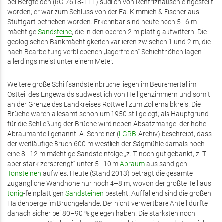
bei Bergfelden (RG 7618‑111) südlich von Renfrizhausen eingestellt
worden; er war zum Schluss von der Fa. Kimmich & Fischer aus
Stuttgart betrieben worden. Erkennbar sind heute noch 5–6 m
mächtige
Sandsteine
, die in den oberen 2 m plattig aufwittern. Die
geologischen Bankmächtigkeiten variieren zwischen 1 und 2 m, die
nach Bearbeitung verbliebenen „lagerfreien“ Schichthöhen lagen
allerdings meist unter einem Meter.
Weitere große Schilfsandsteinbrüche liegen im Beuremertal im
Ostteil des Engewalds südwestlich von Heiligenzimmern und somit
an der Grenze des Landkreises Rottweil zum Zollernalbkreis. Die
Brüche waren allesamt schon um 1950 stillgelegt; als Hauptgrund
für die Schließung der Brüche wird neben Absatzmangel der hohe
Abraumanteil genannt. A. Schreiner (
LGRB
-Archiv) beschreibt, dass
der weitläufige Bruch 600 m westlich der Sägmühle damals noch
eine 8–12 m mächtige Sandsteinfolge „z. T. noch gut gebankt, z. T.
aber stark zersprengt“ unter 5–10 m
Abraum
aus sandigen
Tonsteinen
aufwies. Heute (Stand 2013) beträgt die gesamte
zugängliche Wandhöhe nur noch 4–8 m, wovon der größte Teil aus
tonig
-feinplattigen
Sandsteinen
besteht. Auffallend sind die großen
Haldenberge im Bruchgelände. Der nicht verwertbare Anteil dürfte
danach sicher bei 80–90 % gelegen haben. Die stärksten noch