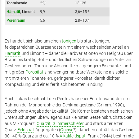
Tonminerale
22,1
13–28
Hämatit
, Limonit
9,9
3,6–15,6
Porenraum
5,6
2,8–10,4
Es handelt sich also um einen
tonigen
bis stark tonigen,
feldspatreichen Quarzsandstein mit einem wechselnden Anteil an
Hämatit
und Limonit – daher die Farbvariationen von Hellgrau über
Braun bis kräftig Rot – und deutlichen Schwankungen im Anteil an
Gesteinsporen. Tonreiche Abschnitte mit geringem Eisenanteil und
mit großer
Porosität
sind weniger haltbare Werksteine als solche
mit mittleren Tonanteilen, geringerer Porosität, damit dichter
Kornpackung und einer ferritisch betonten Bindung.
Auch Lukas beschreibt den Renfrizhausener Forellensandstein im
Rahmen der Monographie der Denkmalgesteine (Grimm, 1990),
jedoch ohne Angabe der Lokalität. Die Körner bestehen nach seinen
Untersuchungen überwiegend aus kleinsten Gesteinsbruchstücken
aus Mikroquarz,
Quarzit
,
Glimmerschiefer
und stark alterierten
Quarz-
Feldspat
-Aggregaten (
Gneise
?), daneben enthält das Gestein
30–40 % Quarz und ca. 10 %
Alkalifeldspat
. Frank (1944) bestimmte