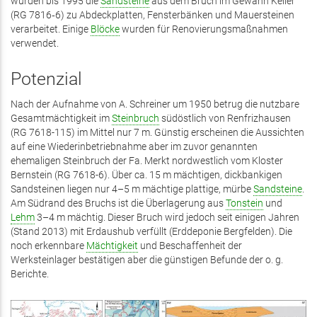
wurden bis 1995 die
Sandsteine
aus dem Bruch im Gewann Keller
(RG 7816‑6) zu Abdeckplatten, Fensterbänken und Mauersteinen
verarbeitet. Einige
Blöcke
wurden für Renovierungsmaßnahmen
verwendet.
Potenzial
Nach der Aufnahme von A. Schreiner um 1950 betrug die nutzbare
Gesamtmächtigkeit im
Steinbruch
südöstlich von Renfrizhausen
(RG 7618-115) im Mittel nur 7 m. Günstig erscheinen die Aussichten
auf eine Wiederinbetriebnahme aber im zuvor genannten
ehemaligen Steinbruch der Fa. Merkt nordwestlich vom Kloster
Bernstein (RG 7618-6). Über ca. 15 m mächtigen, dickbankigen
Sandsteinen liegen nur 4–5 m mächtige plattige, mürbe
Sandsteine
.
Am Südrand des Bruchs ist die Überlagerung aus
Tonstein
und
Lehm
3–4 m mächtig. Dieser Bruch wird jedoch seit einigen Jahren
(Stand 2013) mit Erdaushub verfüllt (Erddeponie Bergfelden). Die
noch erkennbare
Mächtigkeit
und Beschaffenheit der
Werksteinlager bestätigen aber die günstigen Befunde der o. g.
Berichte.