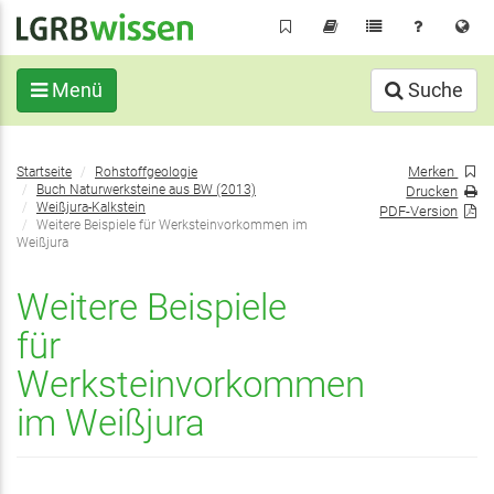
Direkt
zum
Inhalt
Menü
Suche
Sie
Merken
Startseite
Rohstoffgeologie
befinden
Buch Naturwerksteine aus BW (2013)
Drucken
sich
Weißjura-Kalkstein
PDF-Version
Weitere Beispiele für Werksteinvorkommen im
hier:
Weißjura
Weitere Beispiele
für
Werksteinvorkommen
im Weißjura