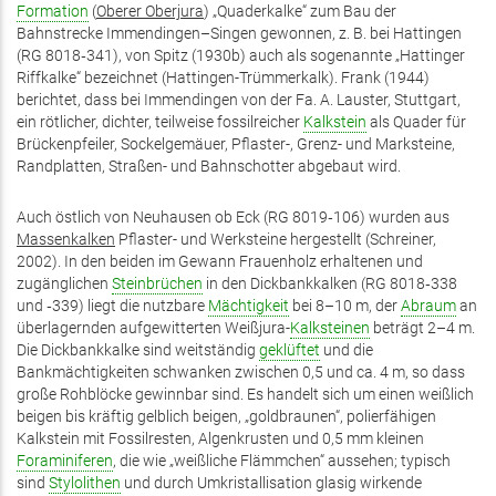
Formation
(
Oberer Oberjura
) „Quaderkalke“ zum Bau der
Bahnstrecke Immendingen–Singen gewonnen, z. B. bei Hattingen
(RG 8018‑341), von Spitz (1930b) auch als sogenannte „Hattinger
Riffkalke“ bezeichnet (Hattingen-Trümmerkalk). Frank (1944)
berichtet, dass bei Immendingen von der Fa. A. Lauster, Stuttgart,
ein rötlicher, dichter, teilweise fossilreicher
Kalkstein
als Quader für
Brückenpfeiler, Sockelgemäuer, Pflaster-, Grenz- und Marksteine,
Randplatten, Straßen- und Bahnschotter abgebaut wird.
Auch östlich von Neuhausen ob Eck (RG 8019‑106) wurden aus
Massenkalken
Pflaster- und Werksteine hergestellt (Schreiner,
2002). In den beiden im Gewann Frauenholz erhaltenen und
zugänglichen
Steinbrüchen
in den Dickbankkalken (RG 8018‑338
und ‑339) liegt die nutzbare
Mächtigkeit
bei 8–10 m, der
Abraum
an
überlagernden aufgewitterten Weißjura-
Kalksteinen
beträgt 2–4 m.
Die Dickbankkalke sind weitständig
geklüftet
und die
Bankmächtigkeiten schwanken zwischen 0,5 und ca. 4 m, so dass
große Rohblöcke gewinnbar sind. Es handelt sich um einen weißlich
beigen bis kräftig gelblich beigen, „goldbraunen“, polierfähigen
Kalkstein mit Fossilresten, Algenkrusten und 0,5 mm kleinen
Foraminiferen
, die wie „weißliche Flämmchen“ aussehen; typisch
sind
Stylolithen
und durch Umkristallisation glasig wirkende