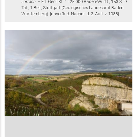
Lörrach. –
Erl. Geol. Kt. 1 : 25 000 Baden-Württ.,
153 S.
, 9
Taf., 1 Beil.
, Stuttgart
(Geologisches Landesamt Baden-
Württemberg)
.
[unveränd. Nachdr. d. 2. Aufl. v. 1988]