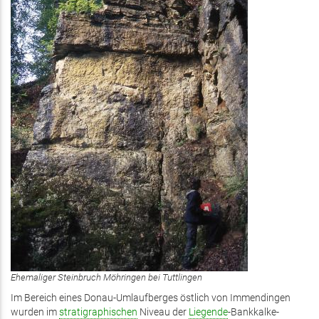
Ehemaliger Steinbruch Möhringen bei Tuttlingen
Im Bereich eines Donau-Umlaufberges östlich von Immendingen
wurden im
stratigraphischen
Niveau der
Liegende
-Bankkalke-