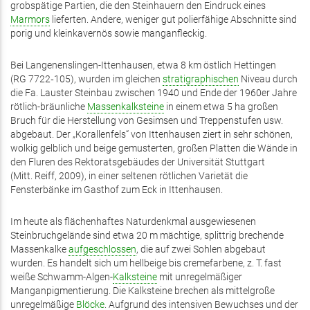
grobspätige Partien, die den Steinhauern den Eindruck eines
Marmors
lieferten. Andere, weniger gut polierfähige Abschnitte sind
porig und kleinkavernös sowie manganfleckig.
Bei Langenenslingen-Ittenhausen, etwa 8 km östlich Hettingen
(RG 7722‑105), wurden im gleichen
stratigraphischen
Niveau durch
die Fa. Lauster Steinbau zwischen 1940 und Ende der 1960er Jahre
rötlich-bräunliche
Massenkalksteine
in einem etwa 5 ha großen
Bruch für die Herstellung von Gesimsen und Treppenstufen usw.
abgebaut. Der „Korallenfels“ von Ittenhausen ziert in sehr schönen,
wolkig gelblich und beige gemusterten, großen Platten die Wände in
den Fluren des Rektoratsgebäudes der Universität Stuttgart
(Mitt. Reiff, 2009), in einer seltenen rötlichen Varietät die
Fensterbänke im Gasthof zum Eck in Ittenhausen.
Im heute als flächenhaftes Naturdenkmal ausgewiesenen
Steinbruchgelände sind etwa 20 m mächtige, splittrig brechende
Massenkalke
aufgeschlossen
, die auf zwei Sohlen abgebaut
wurden. Es handelt sich um hellbeige bis cremefarbene, z. T. fast
weiße Schwamm-Algen-
Kalksteine
mit unregelmäßiger
Manganpigmentierung. Die Kalksteine brechen als mittelgroße
unregelmäßige
Blöcke
. Aufgrund des intensiven Bewuchses und der