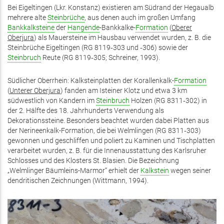
Bei Eigeltingen (Lkr. Konstanz) existieren am Südrand der Hegaualb
mehrere alte
Steinbrüche
, aus denen auch im großen Umfang
Bankkalksteine
der
Hangende
-Bankkalke-
Formation
(
Oberer
Oberjura
) als Mauersteine im Hausbau verwendet wurden, z. B. die
Steinbrüche Eigeltingen (RG 8119‑303 und ‑306) sowie der
Steinbruch
Reute (RG 8119‑305; Schreiner, 1993).
Südlicher Oberrhein: Kalksteinplatten der Korallenkalk-
Formation
(
Unterer Oberjura
) fanden am Isteiner Klotz und etwa 3 km
südwestlich von Kandern im
Steinbruch
Holzen (RG 8311‑302) in
der 2. Hälfte des 18. Jahrhunderts Verwendung als
Dekorationssteine. Besonders beachtet wurden dabei Platten aus
der Nerineenkalk-Formation, die bei Welmlingen (RG 8311‑303)
gewonnen und geschliffen und poliert zu Kaminen und Tischplatten
verarbeitet wurden, z. B. für die Innenausstattung des Karlsruher
Schlosses und des Klosters St. Blasien. Die Bezeichnung
„Welmlinger Bäumleins-Marmor“ erhielt der
Kalkstein
wegen seiner
dendritischen Zeichnungen (Wittmann, 1994).