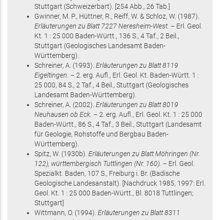
Stuttgart
(Schweizerbart)
.
[254 Abb., 26 Tab.]
Gwinner, M. P., Hüttner, R., Reiff, W. & Schloz, W.
(1987)
.
Erläuterungen zu Blatt 7227 Neresheim-West. –
Erl. Geol.
Kt. 1 : 25 000 Baden-Württ.,
136 S.
, 4 Taf., 2 Beil.
,
Stuttgart
(Geologisches Landesamt Baden-
Württemberg)
.
Schreiner, A.
(1993)
.
Erläuterungen zu Blatt 8119
Eigeltingen. –
2. erg. Aufl.,
Erl. Geol. Kt. Baden-Württ. 1 :
25 000,
84 S.
, 2 Taf., 4 Beil.
, Stuttgart
(Geologisches
Landesamt Baden-Württemberg)
.
Schreiner, A.
(2002)
.
Erläuterungen zu Blatt 8019
Neuhausen ob Eck. –
2. erg. Aufl.,
Erl. Geol. Kt. 1 : 25 000
Baden-Württ.,
86 S.
, 4 Taf., 3 Beil.
, Stuttgart
(Landesamt
für Geologie, Rohstoffe und Bergbau Baden-
Württemberg)
.
Spitz, W.
(1930
b
)
.
Erläuterungen zu Blatt Möhringen (Nr.
122), württembergisch Tuttlingen (Nr. 160). –
Erl. Geol.
Spezialkt. Baden,
107 S.
, Freiburg i. Br.
(Badische
Geologische Landesanstalt)
.
[Nachdruck 1985, 1997: Erl.
Geol. Kt. 1 : 25 000 Baden-Württ., Bl. 8018 Tuttlingen;
Stuttgart]
Wittmann, O.
(1994)
.
Erläuterungen zu Blatt 8311