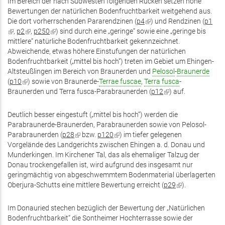
Im Bereich der nach Südwesten folgenden Rücken setzen hohe
Bewertungen der natürlichen Bodenfruchtbarkeit weitgehend aus.
Die dort vorherrschenden Pararendzinen (
p4
(Link
) und Rendzinen (
p1
(Link
,
p2
(Link
,
p250
(Link
) sind durch eine „geringe“ sowie eine „geringe bis
ist
ist
mittlere“ natürliche Bodenfruchtbarkeit gekennzeichnet.
ist
ist
extern)
extern)
Abweichende, etwas höhere Einstufungen der natürlichen
extern)
extern)
Bodenfruchtbarkeit („mittel bis hoch“) treten im Gebiet um Ehingen-
Altsteußlingen im Bereich von Braunerden und
Pelosol
-
Braunerde
(
p10
(Link
) sowie von Braunerde-
Terrae fuscae
,
Terra fusca
-
Braunerden und Terra fusca-Parabraunerden (
ist
p12
(Link
) auf.
extern)
ist
extern)
Deutlich besser eingestuft („mittel bis hoch“) werden die
Parabraunerde-Braunerden, Parabraunerden sowie von Pelosol-
Parabraunerden (
p28
(Link
bzw.
p120
(Link
) im tiefer gelegenen
Vorgelände des Landgerichts zwischen Ehingen a. d. Donau und
ist
ist
Munderkingen. Im Kirchener Tal, das als ehemaliger Talzug der
extern)
extern)
Donau trockengefallen ist, wird aufgrund des insgesamt nur
geringmächtig von abgeschwemmtem Bodenmaterial überlagerten
Oberjura-Schutts eine mittlere Bewertung erreicht (
p29
(Link
).
ist
extern)
Im Donauried stechen bezüglich der Bewertung der „Natürlichen
Bodenfruchtbarkeit“ die Sontheimer Hochterrasse sowie der