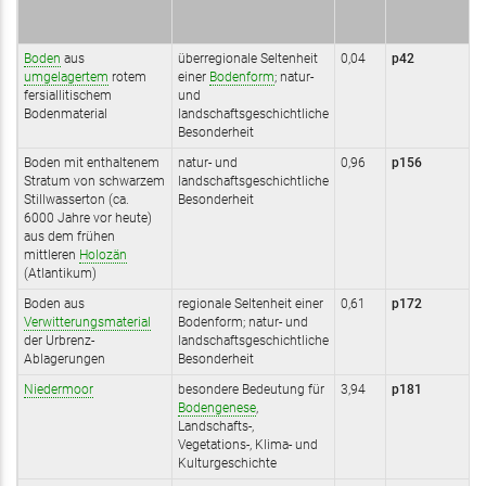
Boden
aus
überregionale Seltenheit
0,04
p42
umgelagertem
rotem
einer
Bodenform
; natur-
fersiallitischem
und
Bodenmaterial
landschaftsgeschichtliche
Besonderheit
Boden mit enthaltenem
natur- und
0,96
p156
Stratum von schwarzem
landschaftsgeschichtliche
Stillwasserton (ca.
Besonderheit
6000 Jahre vor heute)
aus dem frühen
mittleren
Holozän
(Atlantikum)
Boden aus
regionale Seltenheit einer
0,61
p172
Verwitterungsmaterial
Bodenform; natur- und
der Urbrenz-
landschaftsgeschichtliche
Ablagerungen
Besonderheit
Niedermoor
besondere Bedeutung für
3,94
p181
Bodengenese
,
Landschafts-,
Vegetations-, Klima- und
Kulturgeschichte