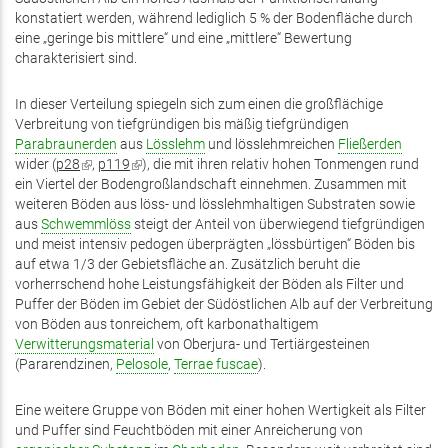
konstatiert werden, während lediglich 5 % der Bodenfläche durch
eine „geringe bis mittlere“ und eine „mittlere“ Bewertung
charakterisiert sind.
In dieser Verteilung spiegeln sich zum einen die großflächige
Verbreitung von tiefgründigen bis mäßig tiefgründigen
Parabraunerden
aus
Lösslehm
und lösslehmreichen
Fließerden
wider (
p28
(Link
,
p119
(Link
), die mit ihren relativ hohen Tonmengen rund
ein Viertel der Bodengroßlandschaft einnehmen. Zusammen mit
ist
ist
weiteren Böden aus löss- und lösslehmhaltigen Substraten sowie
extern)
extern)
aus
Schwemmlöss
steigt der Anteil von überwiegend tiefgründigen
und meist intensiv pedogen überprägten „lössbürtigen“ Böden bis
auf etwa 1/3 der Gebietsfläche an. Zusätzlich beruht die
vorherrschend hohe Leistungsfähigkeit der Böden als Filter und
Puffer der Böden im Gebiet der Südöstlichen Alb auf der Verbreitung
von Böden aus tonreichem, oft karbonathaltigem
Verwitterungsmaterial
von Oberjura- und Tertiärgesteinen
(Pararendzinen,
Pelosole
,
Terrae fuscae
).
Eine weitere Gruppe von Böden mit einer hohen Wertigkeit als Filter
und Puffer sind Feuchtböden mit einer Anreicherung von