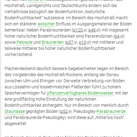
Hochsträß, Landgerichts und Tautschbuchs ändern sich die
Verhältnisse bezüglich der Bodenfunktion „Natürliche
Bodenfruchtbarkeit“ sukzessive. Im Bereich des Hochsträß macht
sich ein stärkerer
äolischer
Einfluss im Ausgangsmaterial der Böden
bemerkbar. Neben Parabraunerden (
p120
(Link
,
p46
(Link
) mit insgesamt
hoher natürlicher Bodenfruchtbarkeit sind Pararendzinen (
ist
ist
p4
(Link
)
sowie
Pelosole
und
Braunerden
(
p37
(Link
,
p10
extern)
(Link
) mit mittlerer und
extern)
ist
teilweise mittlerer bis hoher natürlicher Bodenfruchtbarkeit
ist
ist
extern)
vorherrschend.
extern)
extern)
Flächendeckend deutlich bessere Gegebenheiten liegen im Bereich
des Vorgeländes des Hochsträß-Rückens, entlang der Donau
zwischen Ulm und Ehingen vor. Die weite Verbreitung von Böden
aus Lösslehm und lösslehmreichen Fließerden führt zu hohem
Speichervermögen für
pflanzenverfügbares Bodenwasser
, mit der
eine großflächig hohe Einstufung der natürlichen
Bodenfruchtbarkeit einhergeht. Nur im Bereich von merklich durch
Staunässe
geprägten Böden (
p52
(Link
, Pseudogley-
Parabraunerde
und Parabraunerde-Pseudogley) wird diese auf „mittel bis hoch“
ist
abgewertet.
extern)