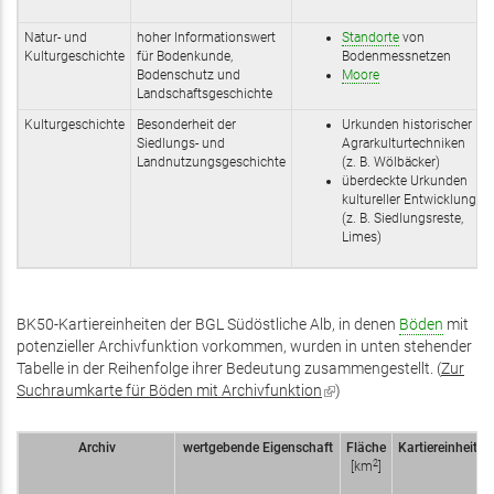
Natur- und
hoher Informationswert
Standorte
von
Kulturgeschichte
für Bodenkunde,
Bodenmessnetzen
Bodenschutz und
Moore
Landschaftsgeschichte
Kulturgeschichte
Besonderheit der
Urkunden historischer
Siedlungs- und
Agrarkulturtechniken
Landnutzungsgeschichte
(z. B. Wölbäcker)
überdeckte Urkunden
kultureller Entwicklung
(z. B. Siedlungsreste,
Limes)
BK50-Kartiereinheiten der BGL Südöstliche Alb, in denen
Böden
mit
potenzieller Archivfunktion vorkommen, wurden in unten stehender
Tabelle in der Reihenfolge ihrer Bedeutung zusammengestellt. (
Zur
Suchraumkarte für Böden mit Archivfunktion
(Link
)
ist
extern)
Archiv
wertgebende Eigenschaft
Fläche
Kartiereinheit
2
[km
]