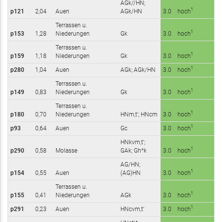
AGk//HN;
1
p121
2,04
Auen
AGk/HN
3.0
hoch
Terrassen u.
1
p153
1,28
Niederungen
Gk
3.0
hoch
Terrassen u.
1
p159
1,18
Niederungen
Gk
3.0
hoch
1
p280
1,04
Auen
AGk; AGk/HN
3.0
hoch
Terrassen u.
1
p149
0,83
Niederungen
Gk
3.0
hoch
Terrassen u.
1
p180
0,70
Niederungen
HNm,t'; HNcm
3.0
hoch
1
p93
0,64
Auen
Gc
3.0
hoch
HNkvm,t';
1
p290
0,58
Molasse
GAk; Gh*k
3.0
hoch
AG/HN;
1
p154
0,55
Auen
(AG)HN
3.0
hoch
Terrassen u.
1
p155
0,41
Niederungen
AGk
3.0
hoch
1
p291
0,23
Auen
HNcvm,t'
3.0
hoch