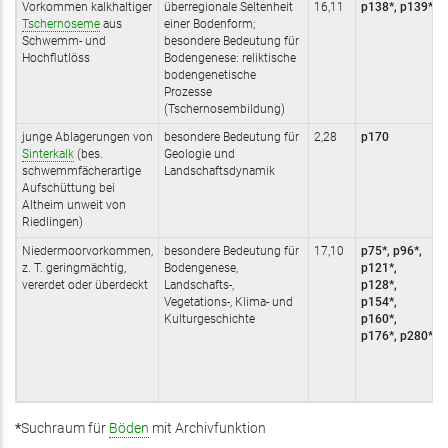
Vorkommen kalkhaltiger
überregionale Seltenheit
16,11
p138*, p139*
Tschernoseme
aus
einer Bodenform;
Schwemm- und
besondere Bedeutung für
Hochflutlöss
Bodengenese: reliktische
bodengenetische
Prozesse
(Tschernosembildung)
junge Ablagerungen von
besondere Bedeutung für
2,28
p170
Sinterkalk
(bes.
Geologie und
schwemmfächerartige
Landschaftsdynamik
Aufschüttung bei
Altheim unweit von
Riedlingen)
Niedermoorvorkommen,
besondere Bedeutung für
17,10
p75*, p96*,
z. T. geringmächtig,
Bodengenese,
p121*,
vererdet oder überdeckt
Landschafts-,
p128*,
Vegetations-, Klima- und
p154*,
Kulturgeschichte
p160*,
p176*, p280*
*
Suchraum für
Böden
mit Archivfunktion