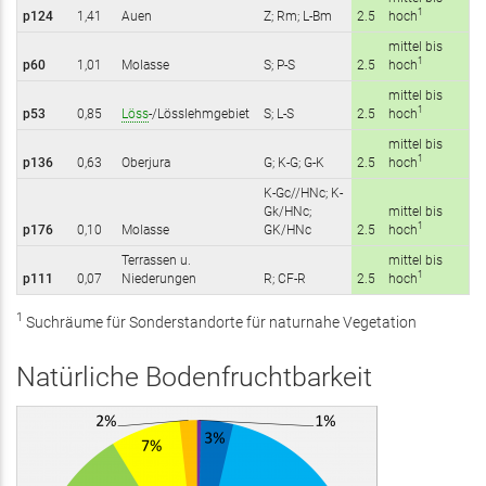
1
p124
1,41
Auen
Z; Rm; L-Bm
2.5
hoch
mittel bis
1
p60
1,01
Molasse
S; P-S
2.5
hoch
mittel bis
1
p53
0,85
Löss
-/Lösslehmgebiet
S; L-S
2.5
hoch
mittel bis
1
p136
0,63
Oberjura
G; K-G; G-K
2.5
hoch
K-Gc//HNc; K-
Gk/HNc;
mittel bis
1
p176
0,10
Molasse
GK/HNc
2.5
hoch
Terrassen u.
mittel bis
1
p111
0,07
Niederungen
R; CF-R
2.5
hoch
1
Suchräume für Sonderstandorte für naturnahe Vegetation
Natürliche Bodenfruchtbarkeit