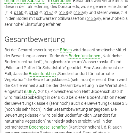
organischer Substanz
im
Oberboden
. Besonders weit verbreitet sind
diese in der Talniederung des Donaurieds, wo sie generell eine „hohe“
(z. B.
p150
(Link
,
p153
(Link
,
p157
(Link
,
p158
(Link
,
p159
(Link
) und stellenweise, z. B.
in den Böden mit schwarzem Stillwasserton (
ist
ist
ist
ist
ist
p156
(Link
), eine „hohe bis
sehr hohe“ Einstufung erfahren.
extern)
extern)
extern)
extern)
extern)
ist
extern)
Gesamtbewertung
Bei der Gesamtbewertung der
Böden
wird das arithmetische Mittel
der Bewertungsklassen für die drei
Bodenfunktionen
„Natürliche
Bodenfruchtbarkeit“, „Ausgleichskörper im Wasserkreislauf“ und
„Filter und Puffer für Schadstoffe“ gebildet. Eine Ausnahme ist der
Fall, dass die
Bodenfunktion
„Sonderstandort für naturnahe
Vegetation“ die Bewertungsklasse 4 (sehr hoch) erreicht. Dann wird
die Kartiereinheit auch bei der Gesamtbewertung in die Wertstufe 4
eingestuft (
LUBW
, 2010). Abweichend von Heft „Bodenschutz 23“
wird maßstabsbedingt in der BK50 bei dieser Bodenfunktion neben
der Bewertungsklasse 4 (sehr hoch) auch die Bewertungsklasse 3.5
(hoch bis sehr hoch) in der Gesamtbewertung angegeben. Die
Bewertungsklasse 4 wird bei der Bodenfunktion „Standort für
naturnahe Vegetation“ nur relativ selten erreicht, weil in den
betrachteten
Bodengesellschaften
(Kartiereinheiten) i. d. R. auch