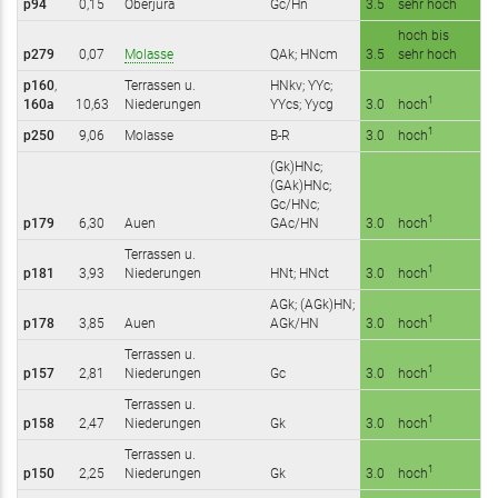
p94
0,15
Oberjura
Gc/Hn
3.5
sehr hoch
hoch bis
p279
0,07
Molasse
QAk; HNcm
3.5
sehr hoch
p160
,
Terrassen u.
HNkv; YYc;
1
160a
10,63
Niederungen
YYcs; Yycg
3.0
hoch
1
p250
9,06
Molasse
B-R
3.0
hoch
(Gk)HNc;
(GAk)HNc;
Gc/HNc;
1
p179
6,30
Auen
GAc/HN
3.0
hoch
Terrassen u.
1
p181
3,93
Niederungen
HNt; HNct
3.0
hoch
AGk; (AGk)HN;
1
p178
3,85
Auen
AGk/HN
3.0
hoch
Terrassen u.
1
p157
2,81
Niederungen
Gc
3.0
hoch
Terrassen u.
1
p158
2,47
Niederungen
Gk
3.0
hoch
Terrassen u.
1
p150
2,25
Niederungen
Gk
3.0
hoch