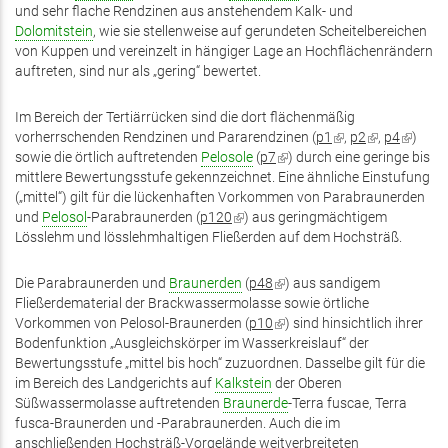
ist
und sehr flache Rendzinen aus anstehendem Kalk- und
ist
extern)
extern)
extern)
Dolomitstein
extern)
, wie sie stellenweise auf gerundeten Scheitelbereichen
von Kuppen und vereinzelt in hängiger Lage an Hochflächenrändern
auftreten, sind nur als „gering“ bewertet.
Im Bereich der Tertiärrücken sind die dort flächenmäßig
vorherrschenden Rendzinen und Pararendzinen (
p1
(Link
,
p2
(Link
,
p4
(Link
)
sowie die örtlich auftretenden
Pelosole
(
p7
(Link
) durch eine geringe bis
ist
ist
ist
mittlere Bewertungsstufe gekennzeichnet. Eine ähnliche Einstufung
ist
extern)
extern)
extern)
(„mittel“) gilt für die lückenhaften Vorkommen von Parabraunerden
extern)
und
Pelosol
-Parabraunerden (
p120
(Link
) aus geringmächtigem
Lösslehm und lösslehmhaltigen Fließerden auf dem Hochsträß.
ist
extern)
Die Parabraunerden und
Braunerden
(
p48
(Link
) aus sandigem
Fließerdematerial der Brackwassermolasse sowie örtliche
ist
Vorkommen von Pelosol-Braunerden (
p10
extern)
(Link
) sind hinsichtlich ihrer
Bodenfunktion „Ausgleichskörper im Wasserkreislauf“ der
ist
Bewertungsstufe „mittel bis hoch“ zuzuordnen. Dasselbe gilt für die
extern)
im Bereich des Landgerichts auf
Kalkstein
der Oberen
Süßwassermolasse auftretenden
Braunerde
-Terra fuscae, Terra
fusca-Braunerden und -Parabraunerden. Auch die im
anschließenden Hochsträß-Vorgelände weitverbreiteten