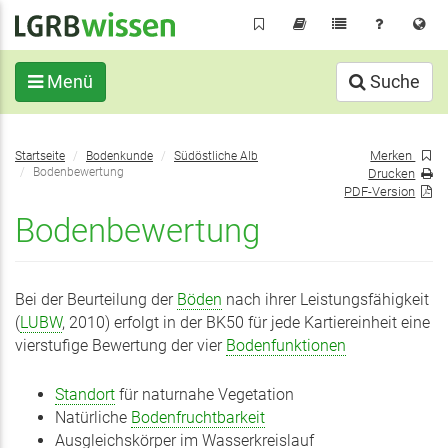
Direkt
zum
Inhalt
Menü
Suche
Sie
Merken
Startseite
Bodenkunde
Südöstliche Alb
befinden
Bodenbewertung
Drucken
sich
PDF-Version
hier:
Bodenbewertung
Bei der Beurteilung der
Böden
nach ihrer Leistungsfähigkeit
(
LUBW
, 2010) erfolgt in der BK50 für jede Kartiereinheit eine
vierstufige Bewertung der vier
Bodenfunktionen
Standort
für naturnahe Vegetation
Natürliche
Bodenfruchtbarkeit
Ausgleichskörper im Wasserkreislauf