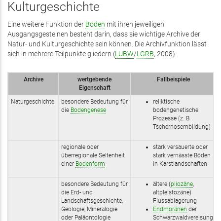
Kulturgeschichte
Eine weitere Funktion der
Böden
mit ihren jeweiligen
Ausgangsgesteinen besteht darin, dass sie wichtige Archive der
Natur- und Kulturgeschichte sein können. Die Archivfunktion lässt
sich in mehrere Teilpunkte gliedern (
LUBW
/
LGRB
, 2008):
Archive
wertgebende
Fallbeispiele
Eigenschaft
Naturgeschichte
besondere Bedeutung für
reliktische
die
Bodengenese
bodengenetische
Prozesse (z. B.
Tschernosembildung)
regionale oder
stark versauerte oder
überregionale Seltenheit
stark vernässte Böden
einer
Bodenform
in Karstlandschaften
besondere Bedeutung für
ältere (
pliozäne
,
die Erd- und
altpleistozäne)
Landschaftsgeschichte,
Flussablagerung
Geologie, Mineralogie
Endmoränen
der
oder Paläontologie
Schwarzwaldvereisung