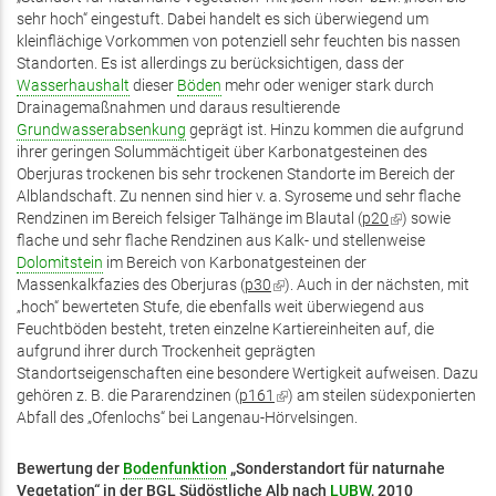
sehr hoch“ eingestuft. Dabei handelt es sich überwiegend um
kleinflächige Vorkommen von potenziell sehr feuchten bis nassen
Standorten. Es ist allerdings zu berücksichtigen, dass der
Wasserhaushalt
dieser
Böden
mehr oder weniger stark durch
Drainagemaßnahmen und daraus resultierende
Grundwasserabsenkung
geprägt ist. Hinzu kommen die aufgrund
ihrer geringen Solummächtigeit über Karbonatgesteinen des
Oberjuras trockenen bis sehr trockenen Standorte im Bereich der
Alblandschaft. Zu nennen sind hier v. a. Syroseme und sehr flache
Rendzinen im Bereich felsiger Talhänge im Blautal (
p20
(Link
) sowie
flache und sehr flache Rendzinen aus Kalk- und stellenweise
ist
Dolomitstein
im Bereich von Karbonatgesteinen der
extern)
Massenkalkfazies des Oberjuras (
p30
(Link
). Auch in der nächsten, mit
„hoch“ bewerteten Stufe, die ebenfalls weit überwiegend aus
ist
Feuchtböden besteht, treten einzelne Kartiereinheiten auf, die
extern)
aufgrund ihrer durch Trockenheit geprägten
Standortseigenschaften eine besondere Wertigkeit aufweisen. Dazu
gehören z. B. die Pararendzinen (
p161
(Link
) am steilen südexponierten
Abfall des „Ofenlochs“ bei Langenau-Hörvelsingen.
ist
extern)
Bewertung der
Bodenfunktion
„Sonderstandort für naturnahe
Vegetation“ in der BGL Südöstliche Alb nach
LUBW
, 2010