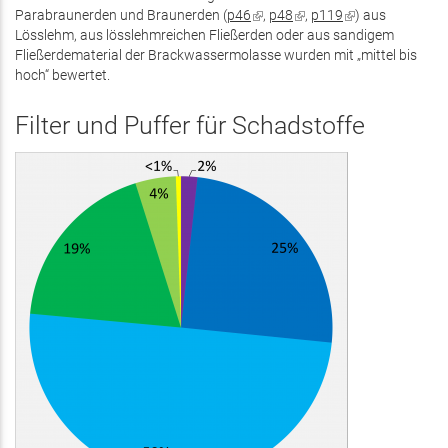
Parabraunerden und Braunerden (
p46
(Link
,
p48
(Link
,
p119
(Link
) aus
Lösslehm, aus lösslehmreichen Fließerden oder aus sandigem
ist
ist
ist
Fließerdematerial der Brackwassermolasse wurden mit „mittel bis
extern)
extern)
extern)
hoch“ bewertet.
Filter und Puffer für Schadstoffe