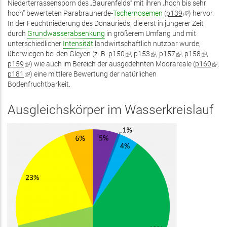
Niederterrassensporn des „Baurenfelds“ mit ihren „hoch bis sehr
hoch“ bewerteten Parabraunerde-
Tschernosemen
(
p139
(Link
) hervor.
In der Feuchtniederung des Donaurieds, die erst in jüngerer Zeit
ist
durch
Grundwasserabsenkung
in größerem Umfang und mit
extern)
unterschiedlicher
Intensität
landwirtschaftlich nutzbar wurde,
überwiegen bei den Gleyen (z. B.
p150
(Link
,
p153
(Link
,
p157
(Link
,
p158
(Link
,
p159
(Link
) wie auch im Bereich der ausgedehnten Moorareale (
ist
ist
ist
p160
ist
(Link
,
p181
ist
(Link
) eine mittlere Bewertung der natürlichen
extern)
extern)
extern)
extern)
ist
Bodenfruchtbarkeit.
extern)
ist
exte
extern)
Ausgleichskörper im Wasserkreislauf