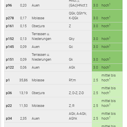
HNct',t;
1
p96
0,20
Auen
(GAc)HNct',t
3.0
hoch
QGk; QGh*k;
1
p278
0,17
Molasse
K-QGk
3.0
hoch
1
p161
0,15
Oberjura
Z
3.0
hoch
Terrassen u.
1
p152
0,13
Niederungen
Gky
3.0
hoch
1
p145
0,09
Auen
Gc
3.0
hoch
Terrassen u.
1
p151
0,09
Niederungen
Gk
3.0
hoch
1
p122
0,06
Auen
AGk
3.0
hoch
mittel bis
1
p1
35,86
Molasse
Rf,m
2.5
hoch
mittel bis
1
p36
13,19
Oberjura
Z; D-Z; Z-D
2.5
hoch
mittel bis
1
p22
11,50
Molasse
Z; R
2.5
hoch
AGk; A-AGk;
mittel bis
1
p34
2,35
Auen
AGhk
2.5
hoch
mittel bis