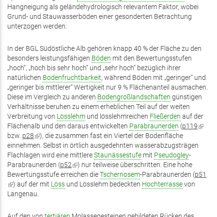
Hangneigung als geländehydrologisch relevantem Faktor, wobei
Grund- und Stauwasserböden einer gesonderten Betrachtung
unterzogen werden.
In der BGL Südöstliche Alb gehören knapp 40 % der Fläche zu den
besonders leistungsfähigen
Böden
mit den Bewertungsstufen
„hoch“, „hoch bis sehr hoch“ und „sehr hoch“ bezüglich ihrer
natürlichen
Bodenfruchtbarkeit
, während Böden mit „geringer“ und
„geringer bis mittlerer“ Wertigkeit nur 9 % Flächenanteil ausmachen.
Diese im Vergleich zu anderen
Bodengroßlandschaften
günstigen
Verhältnisse beruhen zu einem erheblichen Teil auf der weiten
Verbreitung von
Lösslehm
und lösslehmreichen
Fließerden
auf der
Flächenalb und den daraus entwickelten
Parabraunerden
(
p119
(Link
bzw.
p28
(Link
), die zusammen fast ein Viertel der Bodenfläche
ist
einnehmen. Selbst in örtlich ausgedehnten wasserabzugsträgen
ist
extern
Flachlagen wird eine mittlere
extern)
Staunässestufe
mit
Pseudogley
-
Parabraunerden (
p52
(Link
) nur teilweise überschritten. Eine hohe
Bewertungsstufe erreichen die
ist
Tschernosem
-Parabraunerden (
p51
(Link
) auf der mit
Löss
und Lösslehm bedeckten
extern)
Hochterrasse
von
ist
Langenau.
extern)
Auf den von
tertiären
Molassegesteinen gebildeten Rücken des