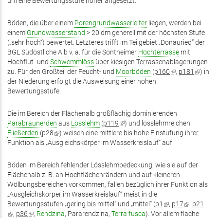
um eine Bewertungsstufe höher angesetzt.
Böden, die über einem
Porengrundwasserleiter
liegen, werden bei
einem
Grundwasserstand
> 20 dm generell mit der höchsten Stufe
(„sehr hoch“) bewertet. Letzteres trifft im Teilgebiet „Donauried“ der
BGL Südöstliche Alb v. a. für die Sontheimer
Hochterrasse
mit
Hochflut- und
Schwemmlöss
über kiesigen Terrassenablagerungen
zu. Für den Großteil der Feucht- und
Moorböden
(
p160
(Link
,
p181
(Link
) in
der Niederung erfolgt die Ausweisung einer hohen
ist
ist
Bewertungsstufe.
extern)
extern)
Die im Bereich der Flächenalb großflächig dominierenden
Parabraunerden
aus
Lösslehm
(
p119
(Link
) und lösslehmreichen
Fließerden
(
p28
(Link
) weisen eine mittlere bis hohe Einstufung ihrer
ist
Funktion als „Ausgleichskörper im Wasserkreislauf“ auf.
ist
extern)
extern)
Böden im Bereich fehlender Lösslehmbedeckung, wie sie auf der
Flächenalb z. B. an Hochflächenrändern und auf kleineren
Wölbungsbereichen vorkommen, fallen bezüglich ihrer Funktion als
„Ausgleichskörper im Wasserkreislauf“ meist in die
Bewertungsstufen „gering bis mittel“ und „mittel“ (
p1
(Link
,
p17
(Link
,
p21
(Link
,
p36
(Link
;
Rendzina
, Pararendzina,
Terra fusca
). Vor allem flache
ist
ist