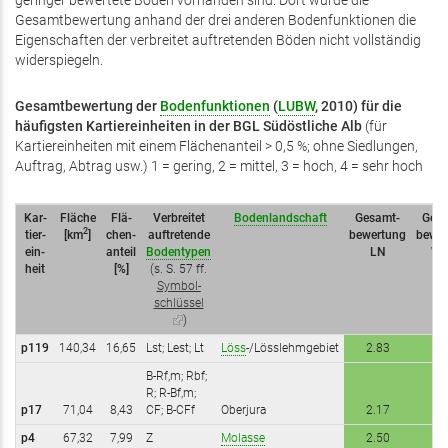
geringer bewertete Böden vorhanden sind. Dort würde die
Gesamtbewertung anhand der drei anderen Bodenfunktionen die
Eigenschaften der verbreitet auftretenden Böden nicht vollständig
widerspiegeln.
Gesamtbewertung der
Bodenfunktionen
(
LUBW
, 2010) für die
häufigsten Kartiereinheiten in der BGL
Südöstliche Alb
(für
Kartiereinheiten mit einem Flächenanteil > 0,5 %; ohne Siedlungen,
Auftrag, Abtrag usw.) 1 = gering, 2 = mittel, 3 = hoch, 4 = sehr hoch
Kar­
Fläche
Flä­
Verbreitet
Bodenlandschaft
Gesamt­­
Gesa
2
tier­
[km
]
chen­
auftretende
bewertung
bewer
ein­
an­teil
Bodentypen
LN
Wa
heit
[%]
(s. S. 57 ff.
Symbol­
schlüssel
(Link
)
ist
p119
140,34
16,65
Lst; Lest; Lt
Löss
-/Lösslehmgebiet
2.83
3.
extern)
B-Rf,m; Rbf;
R; R-Bf,m;
p17
71,04
8,43
CF; B-CFf
Oberjura
2.17
2.
p4
67,32
7,99
Z
Molasse
2.50
2.