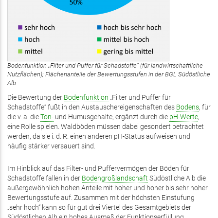
Bodenfunktion „Filter und Puffer für Schadstoffe“ (für landwirtschaftliche
Nutzflächen); Flächenanteile der Bewertungsstufen in der BGL Südöstliche
Alb
Die Bewertung der
Bodenfunktion
„Filter und Puffer für
Schadstoffe“ fußt in den Austauschereigenschaften des
Bodens
, für
die v. a. die
Ton-
und Humusgehalte, ergänzt durch die
pH-Werte
,
eine Rolle spielen. Waldböden müssen dabei gesondert betrachtet
werden, da sie i. d. R. einen anderen pH-Status aufweisen und
häufig stärker versauert sind.
Im Hinblick auf das Filter- und Puffervermögen der Böden für
Schadstoffe fallen in der
Bodengroßlandschaft
Südöstliche Alb die
außergewöhnlich hohen Anteile mit hoher und hoher bis sehr hoher
Bewertungsstufe auf. Zusammen mit der höchsten Einstufung
„sehr hoch“ kann so für gut drei Viertel des Gesamtgebiets der
Südöstlichen Alb ein hohes Ausmaß der Funktionserfüllung