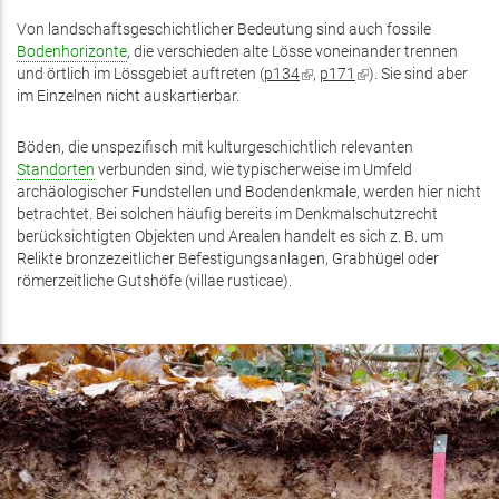
Von landschaftsgeschichtlicher Bedeutung sind auch fossile
Bodenhorizonte
, die verschieden alte Lösse voneinander trennen
und örtlich im Lössgebiet auftreten (
p134
(Link
,
p171
(Link
). Sie sind aber
im Einzelnen nicht auskartierbar.
ist
ist
extern)
extern)
Böden, die unspezifisch mit kulturgeschichtlich relevanten
Standorten
verbunden sind, wie typischerweise im Umfeld
archäologischer Fundstellen und Bodendenkmale, werden hier nicht
betrachtet. Bei solchen häufig bereits im Denkmalschutzrecht
berücksichtigten Objekten und Arealen handelt es sich z. B. um
Relikte bronzezeitlicher Befestigungsanlagen, Grabhügel oder
römerzeitliche Gutshöfe (villae rusticae).