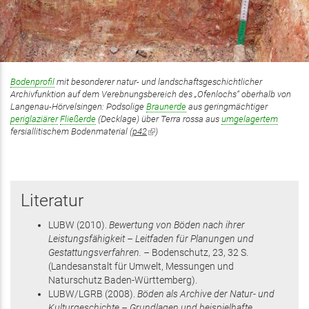
Bodenprofil
mit besonderer natur- und landschaftsgeschichtlicher
Archivfunktion auf dem Verebnungsbereich des „Ofenlochs“ oberhalb von
Langenau-Hörvelsingen: Podsolige
Braunerde
aus geringmächtiger
periglaziärer
Fließerde
(Decklage) über Terra rossa aus
umgelagertem
fersiallitischem Bodenmaterial (
p42
(Link
)
ist
extern)
Literatur
LUBW
(2010)
.
Bewertung von Böden nach ihrer
Leistungsfähigkeit – Leitfaden für Planungen und
Gestattungsverfahren. –
Bodenschutz,
23
,
32 S.
(Landesanstalt für Umwelt, Messungen und
Naturschutz Baden-Württemberg)
.
LUBW/LGRB
(2008)
.
Böden als Archive der Natur- und
Kulturgeschichte – Grundlagen und beispielhafte