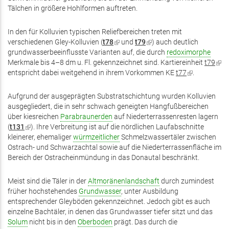
Tälchen in größere Hohlformen auftreten.
In den für Kolluvien typischen Reliefbereichen treten mit
verschiedenen Gley-Kolluvien (
t78
(Link
und
t79
(Link
) auch deutlich
grundwasserbeeinflusste Varianten auf, die durch
ist
ist
redoximorphe
Merkmale bis 4–8 dm u. Fl. gekennzeichnet sind. Kartiereinheit
extern)
extern)
t79
(Lin
entspricht dabei weitgehend in ihrem Vorkommen KE
t77
(Link
.
ist
ist
exte
extern)
Aufgrund der ausgeprägten Substratschichtung wurden Kolluvien
ausgegliedert, die in sehr schwach geneigten Hangfußbereichen
über kiesreichen
Parabraunerden
auf Niederterrassenresten lagern
(
t131
(Link
). Ihre Verbreitung ist auf die nördlichen Laufabschnitte
kleinerer, ehemaliger
ist
würmzeitlicher
Schmelzwassertäler zwischen
Ostrach- und Schwarzachtal sowie auf die Niederterrassenfläche im
extern)
Bereich der Ostracheinmündung in das Donautal beschränkt.
Meist sind die Täler in der
Altmoränenlandschaft
durch zumindest
früher hochstehendes
Grundwasser
, unter Ausbildung
entsprechender Gleyböden gekennzeichnet. Jedoch gibt es auch
einzelne Bachtäler, in denen das Grundwasser tiefer sitzt und das
Solum
nicht bis in den
Oberboden
prägt. Das durch die