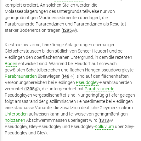
komplett erodiert. An solchen Stellen werden die
Molasseablagerungen des Untergrunds teilweise nur von
geringmächtigen Moränensedimenten überlagert, die
Parabraunerde-Pararendzinen und Pararendzinen als Resultat
starker Bodenerosion tragen (
t295
(Link
).
ist
extern)
Kiesfreie bis -arme, feinkörnige Ablagerungen ehemaliger
Gletscherstauseen bilden südlich von Scheer-Heudorf und bei
Riedlingen den oberflächennahen Untergrund, in dem die rezenten
Böden
entwickelt sind. Während bei Heudorf auf schwach
gewölbten Scheitelbereichen und flachen Hängen pseudovergleyte
Parabraunerden
überwiegen (
t46
(Link
), sind auf den flächenhaften
Verebnungsbereichen bei Riedlingen
ist
Pseudogley
-Parabraunerden
verbreitet (
t305
(Link
), die untergeordnet mit
extern)
Parabraunerde
-
Pseudogleyen vergesellschaftet sind. Nur geringfügig tiefer gelegen
ist
folgt am Ostrand der glazilimnischen Feinsedimente bei Riedlingen
extern)
eine staunasse Variante, die zusätzlich deutliche Gleymerkmale im
Unterboden
aufweisen kann und teilweise von geringmächtigen
holozänen
Abschwemmmassen überlagert wird (
t313
(Link
;
Pseudogley, Gley-Pseudogley und Pseudogley-
Kolluvium
ist
über Gley-
Pseudogley und Gley).
extern)