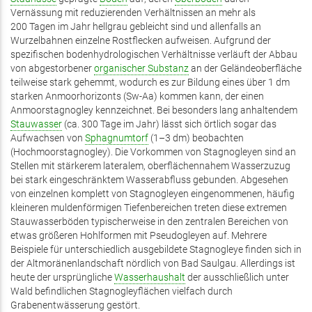
Vernässung mit reduzierenden Verhältnissen an mehr als
200 Tagen im Jahr hellgrau gebleicht sind und allenfalls an
Wurzelbahnen einzelne Rostflecken aufweisen. Aufgrund der
spezifischen bodenhydrologischen Verhältnisse verläuft der Abbau
von abgestorbener
organischer Substanz
an der Geländeoberfläche
teilweise stark gehemmt, wodurch es zur Bildung eines über 1 dm
starken Anmoorhorizonts (Sw-Aa) kommen kann, der einen
Anmoorstagnogley kennzeichnet. Bei besonders lang anhaltendem
Stauwasser
(ca. 300 Tage im Jahr) lässt sich örtlich sogar das
Aufwachsen von
Sphagnumtorf
(1–3 dm) beobachten
(Hochmoorstagnogley). Die Vorkommen von Stagnogleyen sind an
Stellen mit stärkerem lateralem, oberflächennahem Wasserzuzug
bei stark eingeschränktem Wasserabfluss gebunden. Abgesehen
von einzelnen komplett von Stagnogleyen eingenommenen, häufig
kleineren muldenförmigen Tiefenbereichen treten diese extremen
Stauwasserböden typischerweise in den zentralen Bereichen von
etwas größeren Hohlformen mit Pseudogleyen auf. Mehrere
Beispiele für unterschiedlich ausgebildete Stagnogleye finden sich in
der Altmoränenlandschaft nördlich von Bad Saulgau. Allerdings ist
heute der ursprüngliche
Wasserhaushalt
der ausschließlich unter
Wald befindlichen Stagnogleyflächen vielfach durch
Grabenentwässerung gestört.