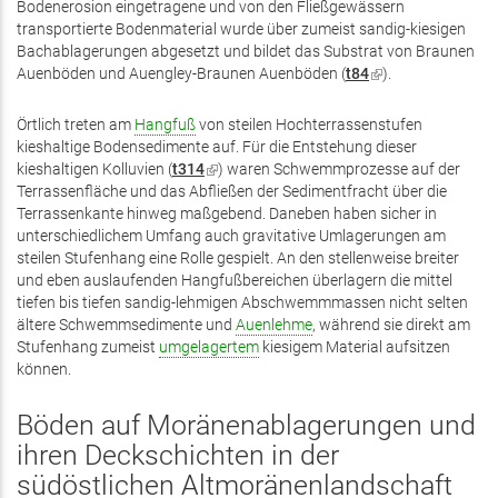
Bodenerosion eingetragene und von den Fließgewässern
transportierte Bodenmaterial wurde über zumeist sandig-kiesigen
Bachablagerungen abgesetzt und bildet das Substrat von Braunen
Auenböden und Auengley-Braunen Auenböden (
t84
(Link
).
ist
extern)
Örtlich treten am
Hangfuß
von steilen Hochterrassenstufen
kieshaltige Bodensedimente auf. Für die Entstehung dieser
kieshaltigen Kolluvien (
t314
(Link
) waren Schwemmprozesse auf der
Terrassenfläche und das Abfließen der Sedimentfracht über die
ist
Terrassenkante hinweg maßgebend. Daneben haben sicher in
extern)
unterschiedlichem Umfang auch gravitative Umlagerungen am
steilen Stufenhang eine Rolle gespielt. An den stellenweise breiter
und eben auslaufenden Hangfußbereichen überlagern die mittel
tiefen bis tiefen sandig-lehmigen Abschwemmmassen nicht selten
ältere Schwemmsedimente und
Auenlehme
, während sie direkt am
Stufenhang zumeist
umgelagertem
kiesigem Material aufsitzen
können.
Böden auf Moränenablagerungen und
ihren Deckschichten in der
südöstlichen Altmoränenlandschaft