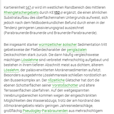
Kartiereinheit
t47
(Link
wird im westlichen Randbereich des mittleren
Rheingletschergebiets
ist
durch KE
t52
(Link
ergänzt, die einen ähnlichen
Substrataufbau des oberflächennahen Untergrunds aufweist, sich
extern)
ist
jedoch nach dem feldbodenkundlichen Befund durch einen in der
extern)
Tendenz geringeren Lessivierungsgrad auszeichnet
(Parabraunerde-Braunerde und Braunerde-Parabraunerde).
Bei insgesamt starker
würmzeitlicher
äolischer
Sedimentation tritt
gebietsweise der Fließerdecharakter der
periglazialen
Deckschichten stark zurück. Die dann häufig vergleichsweise
mächtigen
Lösslehme
sind verbreitet mehrschichtig aufgebaut und
bestehen in ihrem tieferen Abschnitt meist aus dichtem, älterem
Lösslehm
, der paläoverwitterten Moränensedimenten aufsitzt.
Besonders ausgedehnte Lösslehmareale schließen nordöstlich an
den Bussenkomplex an. Der
rißzeitliche
Gletscher hat dort die
ebenen Schotterflächen seiner
Vorstoßschotter
und ältere
Terrassenflächen überfahren. Auf den weitgespannten
Verebnungsbereichen kommen wegen der eingeschränkten
Möglichkeiten des Wasserabzugs, trotz der am Nordrand des
Altmoränengebiets relativ geringen Jahresniederschläge,
großflächig
Pseudogley
-
Parabraunerden
aus mehrschichtigem