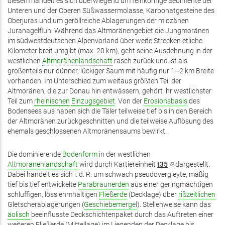
diesem handelt es sich überwiegend um feinkörnige Sedimente der
Unteren und der Oberen Süßwassermolasse, Karbonatgesteine des
Oberjuras und um geröllreiche Ablagerungen der miozänen
Juranagelfluh. Während das Altmoränengebiet die Jungmoränen
im südwestdeutschen Alpenvorland über weite Strecken etliche
Kilometer breit umgibt (max. 20 km), geht seine Ausdehnung in der
westlichen
Altmoränenlandschaft
rasch zurück und ist als
großenteils nur dünner, lückiger Saum mit häufig nur 1–2 km Breite
vorhanden. Im Unterschied zum weitaus größten Teil der
Altmoränen, die zur Donau hin entwässern, gehört ihr westlichster
Teil zum
rheinischen
Einzugsgebiet
. Von der
Erosionsbasis
des
Bodensees aus haben sich die Täler teilweise tief bis in den Bereich
der Altmoränen zurückgeschnitten und die teilweise Auflösung des
ehemals geschlossenen Altmoränensaums bewirkt.
Die dominierende
Bodenform
in der westlichen
Altmoränenlandschaft
wird durch Kartiereinheit
t35
(Link
dargestellt.
Dabei handelt es sich i. d. R. um schwach pseudovergleyte, mäßig
ist
tief bis tief entwickelte
Parabraunerden
aus einer geringmächtigen
extern)
schluffigen, lösslehmhaltigen
Fließerde
(Decklage) über
rißzeitlichen
Gletscherablagerungen (
Geschiebemergel
). Stellenweise kann das
äolisch
beeinflusste Deckschichtenpaket durch das Auftreten einer
weiteren Fließerde (Mittellage) im Liegenden der Decklage bis