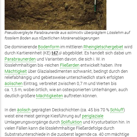
Pseudovergleyte Parabraunerde aus solimixtiv überprägtem Lösslehm auf
fossilem Boden aus rißzeitlichen Moränenablagerungen
Die dominierende
Bodenform
im mittleren
Rheingletschergebiet
wird
durch Kartiereinheit (KE)
t47
(Link
abgebildet. Es handelt sich dabei um
Parabraunerden
und Varianten davon, die sich i. W. in
ist
lösslehmhaltigen bis -reichen
extern)
Fließerden
entwickelt haben. Ihre
Mächtigkeit
über Glazialsedimenten schwankt, bedingt durch den
reliefabhängig und gebietsweise unterschiedlich stark erfolgten
äolischen
Eintrag, verbreitet zwischen 0,7 m und Werten bis
ca. 1,5 m, wobei örtlich, wie an ostexponierten Unterhängen, auch
deutlich größere
Mächtigkeiten
auftreten können.
In den
äolisch
geprägten Deckschichten (ca. 45 bis 70 %
Schluff
)
weist eine meist geringe Kiesführung auf
periglaziale
Umlagerungsvorgänge durch
Solifluktion
und Kryoturbation hin. In
vielen Fällen kann die lösslehmhaltige Fließerdefolge durch
Substratunterschiede in die zuoberst lagernde ca. 40 cm mächtige