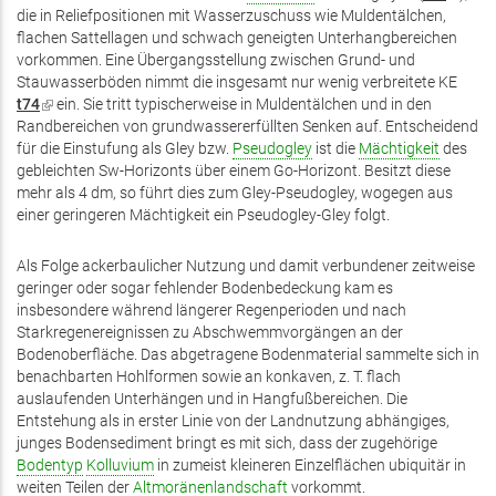
die in Reliefpositionen mit Wasserzuschuss wie Muldentälchen,
ist
flachen Sattellagen und schwach geneigten Unterhangbereichen
extern)
vorkommen. Eine Übergangsstellung zwischen Grund- und
Stauwasserböden nimmt die insgesamt nur wenig verbreitete KE
t74
(Link
ein. Sie tritt typischerweise in Muldentälchen und in den
Randbereichen von grundwassererfüllten Senken auf. Entscheidend
ist
für die Einstufung als Gley bzw.
extern)
Pseudogley
ist die
Mächtigkeit
des
gebleichten Sw-Horizonts über einem Go-Horizont. Besitzt diese
mehr als 4 dm, so führt dies zum Gley-Pseudogley, wogegen aus
einer geringeren Mächtigkeit ein Pseudogley-Gley folgt.
Als Folge ackerbaulicher Nutzung und damit verbundener zeitweise
geringer oder sogar fehlender Bodenbedeckung kam es
insbesondere während längerer Regenperioden und nach
Starkregenereignissen zu Abschwemmvorgängen an der
Bodenoberfläche. Das abgetragene Bodenmaterial sammelte sich in
benachbarten Hohlformen sowie an konkaven, z. T. flach
auslaufenden Unterhängen und in Hangfußbereichen. Die
Entstehung als in erster Linie von der Landnutzung abhängiges,
junges Bodensediment bringt es mit sich, dass der zugehörige
Bodentyp
Kolluvium
in zumeist kleineren Einzelflächen ubiquitär in
weiten Teilen der
Altmoränenlandschaft
vorkommt.