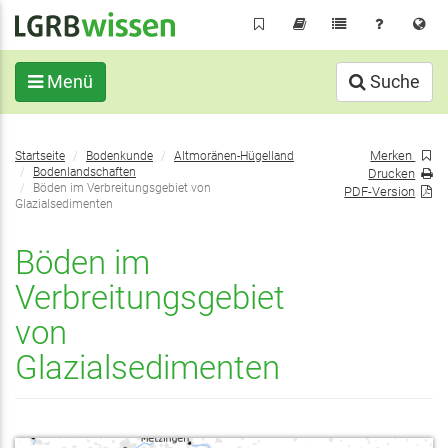
Direkt
zum
Inhalt
Menü
Suche
Sie
Merken
Startseite
Bodenkunde
Altmoränen-Hügelland
befinden
Bodenlandschaften
Drucken
sich
Böden im Verbreitungsgebiet von
PDF-Version
Glazialsedimenten
hier:
Böden im
Verbreitungsgebiet
von
Glazialsedimenten