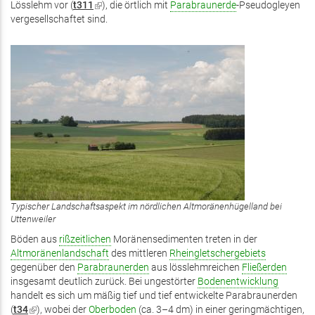
Lösslehm vor (
t311
(Link
), die örtlich mit
Parabraunerde
-Pseudogleyen
vergesellschaftet sind.
ist
extern)
Typischer Landschaftsaspekt im nördlichen Altmoränenhügelland bei
Uttenweiler
Böden aus
rißzeitlichen
Moränensedimenten treten in der
Altmoränenlandschaft
des mittleren
Rheingletschergebiets
gegenüber den
Parabraunerden
aus lösslehmreichen
Fließerden
insgesamt deutlich zurück. Bei ungestörter
Bodenentwicklung
handelt es sich um mäßig tief und tief entwickelte Parabraunerden
(
t34
(Link
), wobei der
Oberboden
(ca. 3–4 dm) in einer geringmächtigen,