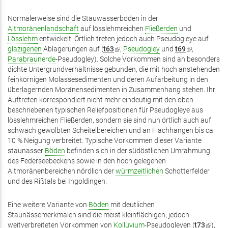
Normalerweise sind die Stauwasserböden in der
Altmoränenlandschaft
auf lösslehmreichen
Fließerden
und
Lösslehm
entwickelt. Örtlich treten jedoch auch Pseudogleye auf
glazigenen
Ablagerungen auf (
t63
(Link
,
Pseudogley
und
t69
(Link
,
Parabraunerde
-Pseudogley). Solche Vorkommen sind an besonders
ist
ist
dichte Untergrundverhältnisse gebunden, die mit hoch anstehenden
extern)
extern)
feinkörnigen Molassesedimenten und deren Aufarbeitung in den
überlagernden Moränensedimenten in Zusammenhang stehen. Ihr
Auftreten korrespondiert nicht mehr eindeutig mit den oben
beschriebenen typischen Reliefpositionen für Pseudogleye aus
lösslehmreichen Fließerden, sondern sie sind nun örtlich auch auf
schwach gewölbten Scheitelbereichen und an Flachhängen bis ca.
10 % Neigung verbreitet. Typische Vorkommen dieser Variante
staunasser
Böden
befinden sich in der südöstlichen Umrahmung
des Federseebeckens sowie in den hoch gelegenen
Altmoränenbereichen nördlich der
würmzeitlichen
Schotterfelder
und des Rißtals bei Ingoldingen.
Eine weitere Variante von
Böden
mit deutlichen
Staunässemerkmalen sind die meist kleinflächigen, jedoch
weitverbreiteten Vorkommen von
Kolluvium
-Pseudogleyen (
t73
(Link
),