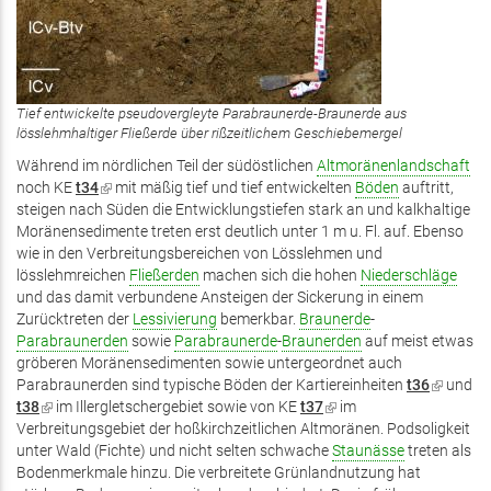
Tief entwickelte pseudovergleyte Parabraunerde-Braunerde aus
lösslehmhaltiger Fließerde über rißzeitlichem Geschiebemergel
Während im nördlichen Teil der südöstlichen
Altmoränenlandschaft
noch KE
t34
(Link
mit mäßig tief und tief entwickelten
Böden
auftritt,
steigen nach Süden die Entwicklungstiefen stark an und kalkhaltige
ist
Moränensedimente treten erst deutlich unter 1 m u. Fl. auf. Ebenso
extern)
wie in den Verbreitungsbereichen von Lösslehmen und
lösslehmreichen
Fließerden
machen sich die hohen
Niederschläge
und das damit verbundene Ansteigen der Sickerung in einem
Zurücktreten der
Lessivierung
bemerkbar.
Braunerde
-
Parabraunerden
sowie
Parabraunerde
-
Braunerden
auf meist etwas
gröberen Moränensedimenten sowie untergeordnet auch
Parabraunerden sind typische Böden der Kartiereinheiten
t36
(Link
und
t38
(Link
im Illergletschergebiet sowie von KE
t37
(Link
im
ist
Verbreitungsgebiet der hoßkirchzeitlichen Altmoränen. Podsoligkeit
ist
ist
extern)
unter Wald (Fichte) und nicht selten schwache
extern)
extern)
Staunässe
treten als
Bodenmerkmale hinzu. Die verbreitete Grünlandnutzung hat