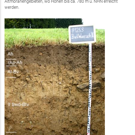
Altmoränengebieten, wo Höhen bis ca. 780 m ü. NHN erreicht
werden.