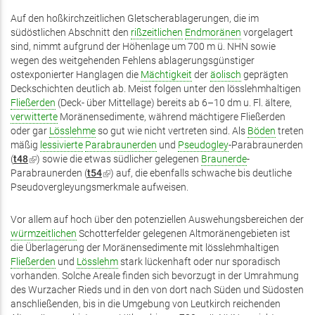
Auf den hoßkirchzeitlichen Gletscherablagerungen, die im
südöstlichen Abschnitt den
rißzeitlichen
Endmoränen
vorgelagert
sind, nimmt aufgrund der Höhenlage um 700 m ü. NHN sowie
wegen des weitgehenden Fehlens ablagerungsgünstiger
ostexponierter Hanglagen die
Mächtigkeit
der
äolisch
geprägten
Deckschichten deutlich ab. Meist folgen unter den lösslehmhaltigen
Fließerden
(Deck- über Mittellage) bereits ab 6–10 dm u. Fl. ältere,
verwitterte
Moränensedimente, während mächtigere Fließerden
oder gar
Lösslehme
so gut wie nicht vertreten sind. Als
Böden
treten
mäßig
lessivierte
Parabraunerden
und
Pseudogley
-Parabraunerden
(
t48
(Link
) sowie die etwas südlicher gelegenen
Braunerde
-
Parabraunerden (
ist
t54
(Link
) auf, die ebenfalls schwache bis deutliche
Pseudovergleyungsmerkmale aufweisen.
extern)
ist
extern)
Vor allem auf hoch über den potenziellen Auswehungsbereichen der
würmzeitlichen
Schotterfelder gelegenen Altmoränengebieten ist
die Überlagerung der Moränensedimente mit lösslehmhaltigen
Fließerden
und
Lösslehm
stark lückenhaft oder nur sporadisch
vorhanden. Solche Areale finden sich bevorzugt in der Umrahmung
des Wurzacher Rieds und in den von dort nach Süden und Südosten
anschließenden, bis in die Umgebung von Leutkirch reichenden