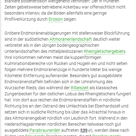
stärkere Bodenerosion weitgehend verhindert. Der in früheren
Zeiten gebietsweise betriebene Ackerbau war offensichtlich nicht
besonders intensiv, da die Böden allenfalls eine geringe
Profilverkürzung durch
Erosion
zeigen.
Gröbere Endmoränenablagerungen mit stellenweiser Blockführung
sind in der südöstlichen
Altmoränenlandschaft
deutlich weiter
verbreitet als in den übrigen bodengeographischen
Unterlandschaften des mittelpleistozänen
Rheingletschergebiets
.
Ihre Vorkommen nehmen meist die kuppenförmigen
Kulminationsbereiche von Rücken und Hügeln ein und nicht selten
folgen mehrere Endmoränenzüge in hunderte Meter bis wenige
Kilometer Entfernung aufeinander. Besonders gut ausgebildete
Endmoränenstaffeln befinden sich in der Umrahmung des
Wurzacher Rieds, das während der
Rißeiszeit
als klassisches
Zungenbecken für den östlichen Lobus des Rheingletschers fungiert
hat. Von dort aus reichen die Endmoränenstaffeln in nördliche
Richtung bis an den Ostrand des Umlachtals bei Eberhardszell und
setzen sich in südliche Richtung bis über das Aitrachtal hinaus in
das Altmoränengebiet nördlich von Leutkirch fort. Während in den
niederschlagsärmeren nördlichen Bereichen teilweise noch gut
ausgebildete
Parabraunerden
auftreten (
t39
(Link
), werden diese nach