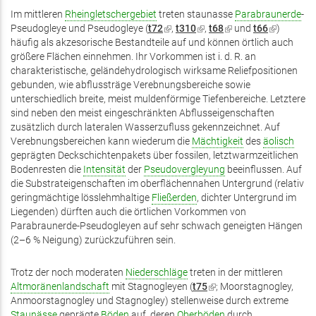
Im mittleren
Rheingletschergebiet
treten staunasse
Parabraunerde
-
Pseudogleye und Pseudogleye (
t72
(Link
,
t310
(Link
,
t68
(Link
und
t66
(Link
)
häufig als akzesorische Bestandteile auf und können örtlich auch
ist
ist
ist
ist
größere Flächen einnehmen. Ihr Vorkommen ist i. d. R. an
extern)
extern)
extern)
extern)
charakteristische, geländehydrologisch wirksame Reliefpositionen
gebunden, wie abflussträge Verebnungsbereiche sowie
unterschiedlich breite, meist muldenförmige Tiefenbereiche. Letztere
sind neben den meist eingeschränkten Abflusseigenschaften
zusätzlich durch lateralen Wasserzufluss gekennzeichnet. Auf
Verebnungsbereichen kann wiederum die
Mächtigkeit
des
äolisch
geprägten Deckschichtenpakets über fossilen, letztwarmzeitlichen
Bodenresten die
Intensität
der
Pseudovergleyung
beeinflussen. Auf
die Substrateigenschaften im oberflächennahen Untergrund (relativ
geringmächtige lösslehmhaltige
Fließerden
, dichter Untergrund im
Liegenden) dürften auch die örtlichen Vorkommen von
Parabraunerde-Pseudogleyen auf sehr schwach geneigten Hängen
(2–6 % Neigung) zurückzuführen sein.
Trotz der noch moderaten
Niederschläge
treten in der mittleren
Altmoränenlandschaft
mit Stagnogleyen (
t75
(Link
; Moorstagnogley,
Anmoorstagnogley und Stagnogley) stellenweise durch extreme
ist
Staunässe
geprägte
Böden
auf, deren
Oberböden
extern)
durch