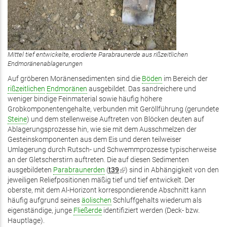
Mittel tief entwickelte, erodierte Parabraunerde aus rißzeitlichen
Endmoränenablagerungen
Auf gröberen Moränensedimenten sind die
Böden
im Bereich der
rißzeitlichen
Endmoränen
ausgebildet. Das sandreichere und
weniger bindige Feinmaterial sowie häufig höhere
Grobkomponentengehalte, verbunden mit Geröllführung (gerundete
Steine
) und dem stellenweise Auftreten von Blöcken deuten auf
Ablagerungsprozesse hin, wie sie mit dem Ausschmelzen der
Gesteinskomponenten aus dem Eis und deren teilweiser
Umlagerung durch Rutsch- und Schwemmprozesse typischerweise
an der Gletscherstirn auftreten. Die auf diesen Sedimenten
ausgebildeten
Parabraunerden
(
t39
(Link
) sind in Abhängigkeit von den
jeweiligen Reliefpositionen mäßig tief und tief entwickelt. Der
ist
oberste, mit dem Al-Horizont korrespondierende Abschnitt kann
extern)
häufig aufgrund seines
äolischen
Schluffgehalts wiederum als
eigenständige, junge
Fließerde
identifiziert werden (Deck- bzw.
Hauptlage).