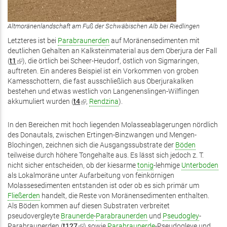
Altmoränenlandschaft am Fuß der Schwäbischen Alb bei Riedlingen
Letzteres ist bei
Parabraunerden
auf Moränensedimenten mit
deutlichen Gehalten an Kalksteinmaterial aus dem Oberjura der Fall
(
t1
(Link
), die örtlich bei Scheer-Heudorf, östlich von Sigmaringen,
auftreten. Ein anderes Beispiel ist ein Vorkommen von groben
ist
Kamesschottern, die fast ausschließlich aus Oberjurakalken
extern)
bestehen und etwas westlich von Langenenslingen-Wilflingen
akkumuliert wurden (
t4
(Link
,
Rendzina
).
ist
extern)
In den Bereichen mit hoch liegenden Molasseablagerungen nördlich
des Donautals, zwischen Ertingen-Binzwangen und Mengen-
Blochingen, zeichnen sich die Ausgangssubstrate der
Böden
teilweise durch höhere Tongehalte aus. Es lässt sich jedoch z. T.
nicht sicher entscheiden, ob der kiesarme
tonig
-lehmige
Unterboden
als Lokalmoräne unter Aufarbeitung von feinkörnigen
Molassesedimenten entstanden ist oder ob es sich primär um
Fließerden
handelt, die Reste von Moränensedimenten enthalten.
Als Böden kommen auf diesen Substraten verbreitet
pseudovergleyte
Braunerde
-
Parabraunerden
und
Pseudogley
-
Parabraunerden (
t127
(Link
) sowie
Parabraunerde
-Pseudogleye und