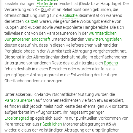
lösslehmhaltigen
ist
Fließerde
entwickelt ist (Deck- bzw. Hauptlage). Die
Verbreitung von KE
extern)
t34
(Link
ist an Reliefpositionen gebunden, die
offensichtlich ungünstig für die
ist
äolische
Sedimentation während
der letzten
Kaltzeit
waren, wie gerundete Wölbungsbereiche von
extern)
Kuppen und Rücken sowie westexponierte Hangbereiche. Die sich
teilweise nicht von den Parabraunerden in der
würmzeitlichen
Jungmoränenlandschaft
unterscheidenden
Verwitterungstiefen
deuten darauf hin, dass in diesen Reliefbereichen während der
Periglazialphase in der Würmkaltzeit Abtragung vorgeherrscht hat.
Die sonst in der Altmoränenlandschaft häufig im oberflächennahen
Untergrund vorhandenen Reste des letztinterglazialen
Bodens
fehlen deshalb in diesen Bereichen oder wurden allenfalls als
geringfügiger Abtragungsrest in die Entwicklung des heutigen
Oberflächenbodens einbezogen.
Unter ackerbaulich-landwirtschaftlicher Nutzung wurden die
Parabraunerden
auf Moränensedimenten vielfach etwas erodiert,
es finden sich jedoch meist noch Reste des ehemaligen Al-Horizonts
aufgearbeitet im Pflughorizont. Ihr insgesamt geringer
Erosionsgrad
spiegelt sich auch im nur punktuellen Vorkommen von
Pararendzinen aus
rißzeitlichen
Moränenablagerungen (
t5
(Link
)
wieder, die aus der vollständigen Abtragung der ursprünglichen
ist