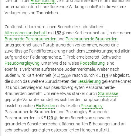
Die nun in der
Bodenlösung
verstärkt auftretenden Aluminiumionen
unterbanden durch ihre flockende Wirkung schließlich die weitere
Verlagerung von Tonteilchen.
Zunächst tritt im nördlichen Bereich der südöstlichen
Altmoränenlandschaft
mit
t52
(Link
eine Kartiereinheit auf, in der neben
Braunerde
-
Parabraunerden
und
ist
Parabraunerde
-
Braunerden
untergeordnet auch Parabraunerden vorkommen, wobei eine
extern)
zuverlässige Feindifferenzierung nach dem Lessivierungsgrad allein
aufgrund der Feldansprache z. T. Probleme bereitet. Schwache
Pseudovergleyung
, unter Wald teilweise
Podsolierung
, sind
ebenfalls verbreitet auftretende Bodenmerkmale. Weiter nach
Süden wird Kartiereinheit (KE)
t52
(Link
rasch durch KE
t14
(Link
abgelöst,
die durch das weitere Zurücktreten der
ist
Lessivierung
gekennzeichnet
ist
ist und überwiegend aus pseudovergleyten Parabraunerde-
extern)
extern)
Braunerden besteht. Um eine etwas stärker durch
Staunässe
geprägte Variante handelt es sich bei den hauptsächlich auf
lösslehmreichen
Fließerden
entwickelten
Pseudogley
-
Parabraunerde-Braunerden und Pseudogley-Braunerde-
Parabraunerden in KE
t23
(Link
, die im Bereich von schwach
gerundeten Scheitelbereichen, flächenhaften Erhebungen und an
ist
sehr schwach geneigten ostexponierten Hängen auftritt.
extern)