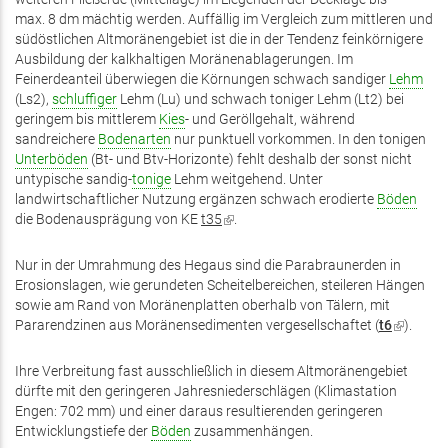
max. 8 dm mächtig werden. Auffällig im Vergleich zum mittleren und
südöstlichen Altmoränengebiet ist die in der Tendenz feinkörnigere
Ausbildung der kalkhaltigen Moränenablagerungen. Im
Feinerdeanteil überwiegen die Körnungen schwach sandiger
Lehm
(Ls2),
schluffiger
Lehm (Lu) und schwach toniger Lehm (Lt2) bei
geringem bis mittlerem
Kies
- und Geröllgehalt, während
sandreichere
Bodenarten
nur punktuell vorkommen. In den tonigen
Unterböden
(Bt- und Btv-Horizonte) fehlt deshalb der sonst nicht
untypische sandig-
tonige
Lehm weitgehend. Unter
landwirtschaftlicher Nutzung ergänzen schwach erodierte
Böden
die Bodenausprägung von KE
t35
(Link
.
ist
extern)
Nur in der Umrahmung des Hegaus sind die Parabraunerden in
Erosionslagen, wie gerundeten Scheitelbereichen, steileren Hängen
sowie am Rand von Moränenplatten oberhalb von Tälern, mit
Pararendzinen aus Moränensedimenten vergesellschaftet (
t6
(Link
).
ist
extern)
Ihre Verbreitung fast ausschließlich in diesem Altmoränengebiet
dürfte mit den geringeren Jahresniederschlägen (Klimastation
Engen: 702 mm) und einer daraus resultierenden geringeren
Entwicklungstiefe der
Böden
zusammenhängen.