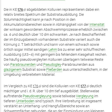
Die in KE
t76
(Link
abgebildeten Kolluvien repräsentieren dabei ein
relativ breites Spektrum der Substratausbildung. Die
ist
Solummächtigkeit kann je nach Position in den
extern)
Akkumulationsbereichen sowie in Abhängigkeit von der
Intensität
der wirksam gewordenen Abschwemmprozesse erheblich zwischen
ca. 4 und deutlich über 10 dm schwanken. Je nach Beschaffenheit
der im Einzugsbereich vorhandenen Substrate variiert auch die
Körnung z. T. beträchtlich und kann von einem schwach sowie
örtlich sogar mittel sandigen
Lehm
bis zu einer sehr schluffreichen
Ausbildung (Ut3–4) mit geringem bis fehlendem Kiesgehalt reichen.
Die häufig pseudovergleyten Kolluvien überlagern teilweise Reste
von
Parabraunerden
und
Pseudogley
-Parabraunerden aus
glazigenem
Substrat sowie
Fließerden
aus unterschiedlichem, in der
Umgebung verbreitetem Material.
Im Vergleich zu KE
t76
(Link
sind die Kolluvien von KE
t77
(Link
deutlich
mächtiger und i. d. R. über 10 dm tief ausgebildet. Stellenweise
ist
ist
auftretende
Pseudovergleyung
extern)
sowie teilweise
Vergleyung
extern)
im
tieferen
Unterboden
sind typisch. Ihre Verbreitung ist insgesamt
verstärkt an Unterhang- und Hangfußbereiche sowie an
Schwemmfächer gebunden, die an der Einmündung von kleineren