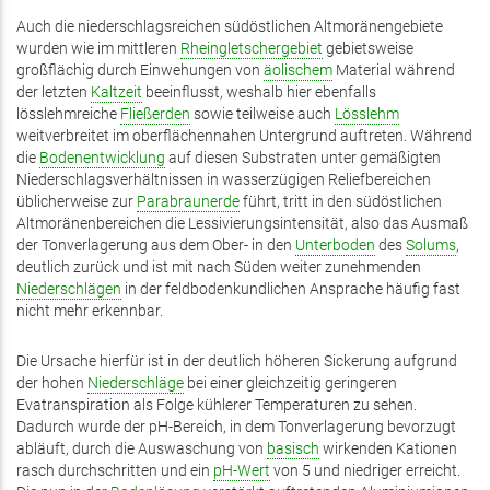
Auch die niederschlagsreichen südöstlichen Altmoränengebiete
wurden wie im mittleren
Rheingletschergebiet
gebietsweise
großflächig durch Einwehungen von
äolischem
Material während
der letzten
Kaltzeit
beeinflusst, weshalb hier ebenfalls
lösslehmreiche
Fließerden
sowie teilweise auch
Lösslehm
weitverbreitet im oberflächennahen Untergrund auftreten. Während
die
Bodenentwicklung
auf diesen Substraten unter gemäßigten
Niederschlagsverhältnissen in wasserzügigen Reliefbereichen
üblicherweise zur
Parabraunerde
führt, tritt in den südöstlichen
Altmoränenbereichen die Lessivierungsintensität, also das Ausmaß
der Tonverlagerung aus dem Ober- in den
Unterboden
des
Solums
,
deutlich zurück und ist mit nach Süden weiter zunehmenden
Niederschlägen
in der feldbodenkundlichen Ansprache häufig fast
nicht mehr erkennbar.
Die Ursache hierfür ist in der deutlich höheren Sickerung aufgrund
der hohen
Niederschläge
bei einer gleichzeitig geringeren
Evatranspiration als Folge kühlerer Temperaturen zu sehen.
Dadurch wurde der pH-Bereich, in dem Tonverlagerung bevorzugt
abläuft, durch die Auswaschung von
basisch
wirkenden Kationen
rasch durchschritten und ein
pH-Wert
von 5 und niedriger erreicht.