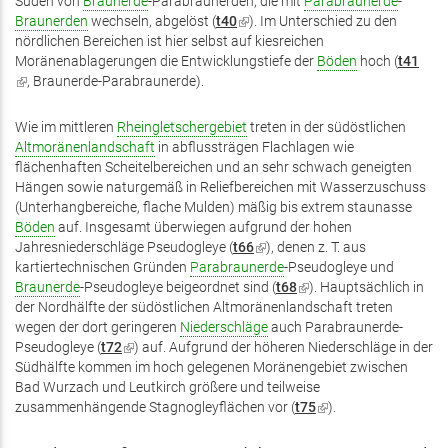
Süden von
Braunerde
-Parabraunerden, die mit
ist
Parabraunerde
-
Braunerden
wechseln, abgelöst (
t40
(Link
). Im Unterschied zu den
extern)
nördlichen Bereichen ist hier selbst auf kiesreichen
ist
Moränenablagerungen die Entwicklungstiefe der
extern)
Böden
hoch (
t41
(Link
, Braunerde-Parabraunerde).
ist
extern)
Wie im mittleren
Rheingletschergebiet
treten in der südöstlichen
Altmoränenlandschaft
in abflussträgen Flachlagen wie
flächenhaften Scheitelbereichen und an sehr schwach geneigten
Hängen sowie naturgemäß in Reliefbereichen mit Wasserzuschuss
(Unterhangbereiche, flache Mulden) mäßig bis extrem staunasse
Böden
auf. Insgesamt überwiegen aufgrund der hohen
Jahresniederschläge Pseudogleye (
t66
(Link
), denen z. T. aus
kartiertechnischen Gründen
Parabraunerde
ist
-Pseudogleye und
Braunerde
-Pseudogleye beigeordnet sind (
extern)
t68
(Link
). Hauptsächlich in
der Nordhälfte der südöstlichen Altmoränenlandschaft treten
ist
wegen der dort geringeren
Niederschläge
auch Parabraunerde-
extern)
Pseudogleye (
t72
(Link
) auf. Aufgrund der höheren Niederschläge in der
Südhälfte kommen im hoch gelegenen Moränengebiet zwischen
ist
Bad Wurzach und Leutkirch größere und teilweise
extern)
zusammenhängende Stagnogleyflächen vor (
t75
(Link
).
ist
extern)