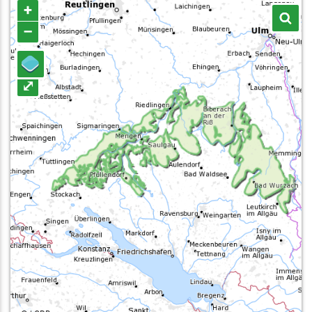
+
–
⤢