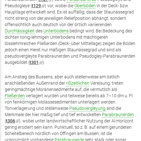
Pseudogleye (
t129
(Link
) vor, wobei die
ist
Oberböden
in der Deck- bzw.
Hauptlage entwickelt sind. Es ist auffällig, dass der Staunässegrad
ist
extern)
nicht streng von der jeweiligen Reliefposition abhängt, sondern
extern)
offensichtlich auch deutlich von der örtlich variierenden
Durchlässigkeit
des
Unterbodens
bedingt wird. Bei Bedeckung des
dichten tonig-lehmigen Unterbodens mit mächtigeren
lösslehmreichen Fließerden (Deck- über Mittellage) zeigen die Böden
jedoch einen meist nur mäßigen Staunässegrad und sind als
pseudovergleyte Parabraunerden und Pseudogley-Parabraunerden
ausgebildet (
t301
(Link
).
ist
extern)
Am Anstieg des Bussens, aber auch stellenweise am östlich
anschließenden Außenrand der
rißzeitlichen
Vereisung, treten
geringmächtige Moränensedimente auf, die vermutlich als
Fließerden
verlagert wurden und teilweise bereits ab 7–10 dm u. Fl.
von feinkörnigen Molassesedimenten unterlagert werden.
Tonverlagerung und stellenweise
Pseudovergleyung
sind die
Merkmale der hier mäßig tief und tief entwickelten
Parabraunerden
(
t306
(Link
), wobei unter landwirtschaftlicher Nutzung der Al-Horizont
gering erodiert sein kann. Punktuell, so z. B. auf einem gerundeten
ist
Scheitelbereich nördlich von Offingen am Bussen, ist die
extern)
ursprünglich vorhandene
Parabraunerde
sehr stark oder sogar