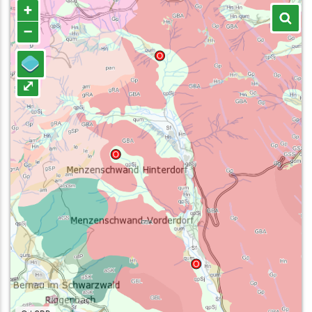
+
–
⤢