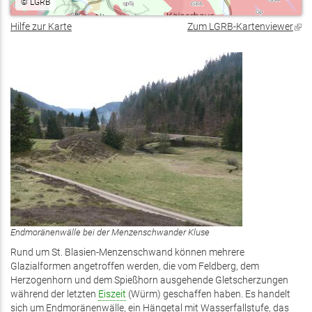
©
LGRB
Hilfe zur Karte
Zum LGRB-Kartenviewer
(Lin
ist
exte
Endmoränenwälle bei der Menzenschwander Kluse
Rund um St. Blasien-Menzenschwand können mehrere
Glazialformen angetroffen werden, die vom Feldberg, dem
Herzogenhorn und dem Spießhorn ausgehende Gletscherzungen
während der letzten
Eiszeit
(Würm) geschaffen haben. Es handelt
sich um Endmoränenwälle, ein Hängetal mit Wasserfallstufe, das