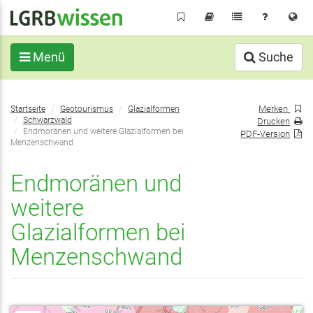
Direkt
zum
Inhalt
Menü
Suche
Sie
Merken
Startseite
Geotourismus
Glazialformen
befinden
Schwarzwald
Drucken
sich
Endmoränen und weitere Glazialformen bei
PDF-Version
Menzenschwand
hier:
Endmoränen und
weitere
Glazialformen bei
Menzenschwand