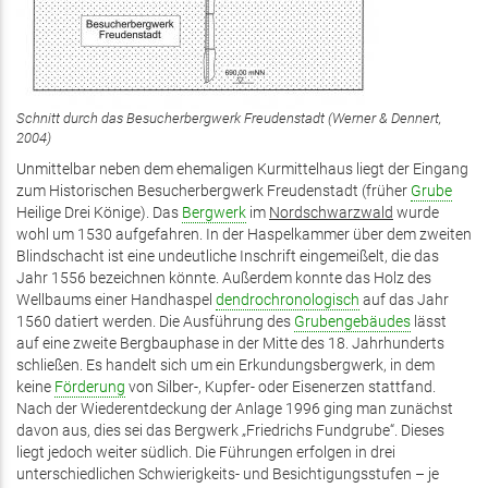
Schnitt durch das Besucherbergwerk Freudenstadt (Werner & Dennert,
2004)
Unmittelbar neben dem ehemaligen Kurmittelhaus liegt der Eingang
zum Historischen Besucherbergwerk Freudenstadt (früher
Grube
Heilige Drei Könige). Das
Bergwerk
im
Nordschwarzwald
wurde
wohl um 1530 aufgefahren. In der Haspelkammer über dem zweiten
Blindschacht ist eine undeutliche Inschrift eingemeißelt, die das
Jahr 1556 bezeichnen könnte. Außerdem konnte das Holz des
Wellbaums einer Handhaspel
dendrochronologisch
auf das Jahr
1560 datiert werden. Die Ausführung des
Grubengebäudes
lässt
auf eine zweite Bergbauphase in der Mitte des 18. Jahrhunderts
schließen. Es handelt sich um ein Erkundungsbergwerk, in dem
keine
Förderung
von Silber-, Kupfer- oder Eisenerzen stattfand.
Nach der Wiederentdeckung der Anlage 1996 ging man zunächst
davon aus, dies sei das Bergwerk „Friedrichs Fundgrube“. Dieses
liegt jedoch weiter südlich. Die Führungen erfolgen in drei
unterschiedlichen Schwierigkeits- und Besichtigungsstufen – je