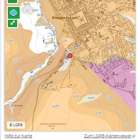
⤢
©
LGRB
Hilfe zur Karte
Zum LGRB-Kartenviewer
(Lin