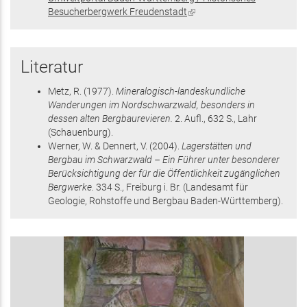
Besucherbergwerk Freudenstadt
(Link
extern)
ist
extern)
Literatur
Metz, R.
(1977)
.
Mineralogisch-landeskundliche
Wanderungen im Nordschwarzwald, besonders in
dessen alten Bergbaurevieren.
2. Aufl.,
632 S.
, Lahr
(Schauenburg)
.
Werner, W. & Dennert, V.
(2004)
.
Lagerstätten und
Bergbau im Schwarzwald – Ein Führer unter besonderer
Berücksichtigung der für die Öffentlichkeit zugänglichen
Bergwerke.
334 S.
, Freiburg i. Br.
(Landesamt für
Geologie, Rohstoffe und Bergbau Baden-Württemberg)
.