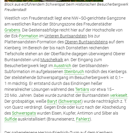
Block aus erzführendem Schwerspat beim Historischen Besucherbergwerk
Freudenstadt
Westlich von Freudenstadt liegt eine NW–SO-gerichtete Gangzone
am westlichen Rand der Störungszone des Freudenstädter
Grabens
. Die Gesteinsabfolge reicht hier auf der Hochscholle von
der Eck-
Formation
im
Unteren Buntsandstein
bis zur
Plattensandstein-Formation des
Oberen Buntsandsteins
auf dem
Kienberg. Im Bereich der bis nach Dornstetten reichenden
Tiefscholle stehen an der Oberfläche dagegen überwiegend Oberer
Buntsandstein und
Muschelkalk
an. Der Eingang zum
Besucherbergwerk liegt im
Ausstrich
der Geröllsandstein-
Subformation im aufgelassenen
Steinbruch
nördlich des Kienbergs.
Der steilstehende Schwerspatgang im Besucherbergwerk ist 0,1–
1 m mächtig. Er entstand durch das Eindringen heißer
mineralreicher Lösungen während des
Tertiärs
vor etwa 15–
20 Mio. Jahren. Dabei wurde zunächst der Buntsandstein
verkieselt
.
Der grobspätige, weiße
Baryt
(
Schwerspat
) wurde nachträglich z. T.
von Quarz verdrängt. Gegen Ende oder kurz nach der Abscheidung
des
Schwerspats
wurden Eisen, Kupfer, Antimon und Silber als
Sulfide
auskristallisiert (Brauneisenerz,
Fahlerz
).
Der nahegelegene
Herzog-Friedrich-Turm
auf dem Kienberg