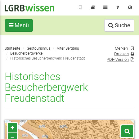
Direkt
zum
Inhalt
Menü
Suche
Sie
Merken
Startseite
Geotourismus
Alter Bergbau
befinden
Besucherbergwerke
Drucken
sich
Historisches Besucherbergwerk Freudenstadt
PDF-Version
hier:
Historisches
Besucherbergwerk
Freudenstadt
+
–