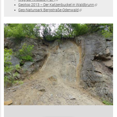
Geotop 2013 – Der Katzenbuckel in Waldbrunn
ist
(Link
Geo-Naturpark Bergstraße-Odenwald
extern)
(Link
ist
ist
extern)
extern)