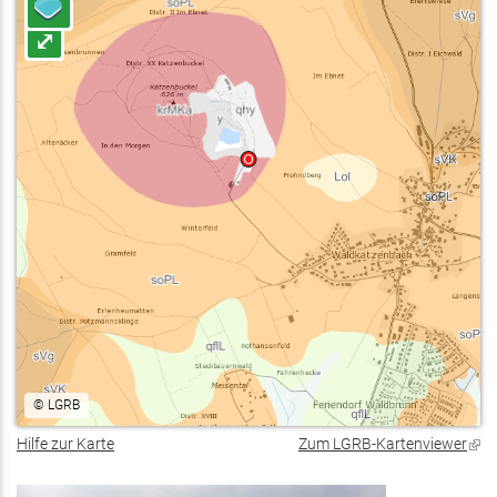
⤢
©
LGRB
Hilfe zur Karte
Zum LGRB-Kartenviewer
(Lin
ist
exte