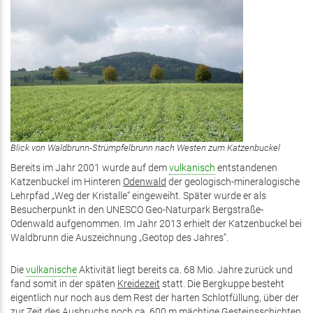
Blick von Waldbrunn-Strümpfelbrunn nach Westen zum Katzenbuckel
Bereits im Jahr 2001 wurde auf dem
vulkanisch
entstandenen
Katzenbuckel im Hinteren
Odenwald
der geologisch-mineralogische
Lehrpfad „Weg der Kristalle“ eingeweiht. Später wurde er als
Besucherpunkt in den UNESCO Geo-Naturpark Bergstraße-
Odenwald aufgenommen. Im Jahr 2013 erhielt der Katzenbuckel bei
Waldbrunn die Auszeichnung „Geotop des Jahres“.
Die
vulkanische
Aktivität liegt bereits ca. 68 Mio. Jahre zurück und
fand somit in der späten
Kreidezeit
statt. Die Bergkuppe besteht
eigentlich nur noch aus dem Rest der harten Schlotfüllung, über der
zur Zeit des Ausbruchs noch ca. 600 m mächtige Gesteinsschichten