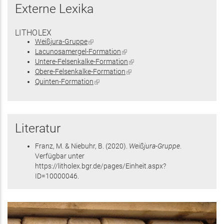
Externe Lexika
LITHOLEX
Weißjura-Gruppe
(Link
Lacunosamergel-Formation
ist
(Link
Untere-Felsenkalke-Formation
extern)
ist
(Link
Obere-Felsenkalke-Formation
extern)
(Link
ist
Quinten-Formation
(Link
ist
extern)
ist
extern)
extern)
Literatur
Franz, M. & Niebuhr, B.
(2020)
.
Weißjura-Gruppe
.
Verfügbar unter
https://litholex.bgr.de/pages/Einheit.aspx?
ID=10000046
.