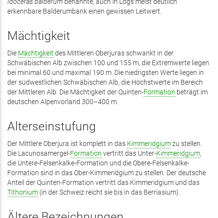
Idoceras balderum
benannte, auch in Logs meist deutlich
erkennbare Balderumbank einen gewissen Leitwert.
Mächtigkeit
Die
Mächtigkeit
des Mittleren Oberjuras schwankt in der
Schwäbischen Alb zwischen 100 und 155 m, die Extremwerte liegen
bei minimal 60 und maximal 190 m. Die niedrigsten Werte liegen in
der südwestlichen Schwäbischen Alb, die Höchstwerte im Bereich
der Mittleren Alb. Die Mächtigkeit der Quinten-
Formation
beträgt im
deutschen Alpenvorland 300–400 m.
Alterseinstufung
Der Mittlere Oberjura ist komplett in das
Kimmeridgium
zu stellen.
Die Lacunosamergel-
Formation
vertritt das Unter-
Kimmeridgium
,
die Untere-Felsenkalke-Formation und die Obere-Felsenkalke-
Formation sind in das Ober-Kimmeridgium zu stellen. Der deutsche
Anteil der Quinten-Formation vertritt das Kimmeridgium und das
Tithonium
(in der Schweiz reicht sie bis in das Berriasium).
Ältere Bezeichnungen