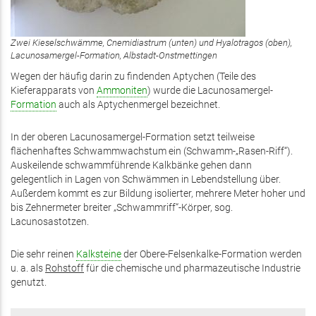
Zwei Kieselschwämme, Cnemidiastrum (unten) und Hyalotragos (oben),
Lacunosamergel-Formation, Albstadt-Onstmettingen
Wegen der häufig darin zu findenden Aptychen (Teile des
Kieferapparats von
Ammoniten
) wurde die Lacunosamergel-
Formation
auch als Aptychenmergel bezeichnet.
In der oberen Lacunosamergel-Formation setzt teilweise
flächenhaftes Schwammwachstum ein (Schwamm-„Rasen-Riff“).
Auskeilende schwammführende Kalkbänke gehen dann
gelegentlich in Lagen von Schwämmen in Lebendstellung über.
Außerdem kommt es zur Bildung isolierter, mehrere Meter hoher und
bis Zehnermeter breiter „Schwammriff“-Körper, sog.
Lacunosastotzen.
Die sehr reinen
Kalksteine
der Obere-Felsenkalke-Formation werden
u. a. als
Rohstoff
für die chemische und pharmazeutische Industrie
genutzt.