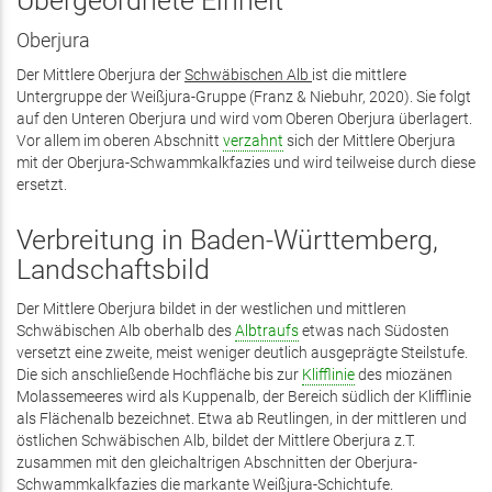
Übergeordnete Einheit
Oberjura
Der Mittlere Oberjura der
Schwäbischen Alb
ist die mittlere
Untergruppe der Weißjura-Gruppe (Franz & Niebuhr, 2020). Sie folgt
auf den Unteren Oberjura und wird vom Oberen Oberjura überlagert.
Vor allem im oberen Abschnitt
verzahnt
sich der Mittlere Oberjura
mit der Oberjura-Schwammkalkfazies und wird teilweise durch diese
ersetzt.
Verbreitung in Baden-Württemberg,
Landschaftsbild
Der Mittlere Oberjura bildet in der westlichen und mittleren
Schwäbischen Alb oberhalb des
Albtraufs
etwas nach Südosten
versetzt eine zweite, meist weniger deutlich ausgeprägte Steilstufe.
Die sich anschließende Hochfläche bis zur
Klifflinie
des miozänen
Molassemeeres wird als Kuppenalb, der Bereich südlich der Klifflinie
als Flächenalb bezeichnet. Etwa ab Reutlingen, in der mittleren und
östlichen Schwäbischen Alb, bildet der Mittlere Oberjura z.T.
zusammen mit den gleichaltrigen Abschnitten der Oberjura-
Schwammkalkfazies die markante Weißjura-Schichtufe.