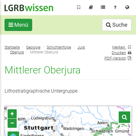
Direkt
zum
Inhalt
Menü
Suche
Sie
Merken
Startseite
Geologie
Schichtenfolge
Jura
befinden
Oberjura
Mittlerer Oberjura
Drucken
sich
PDF-Version
hier:
Mittlerer Oberjura
Lithostratigraphische Untergruppe
+
–