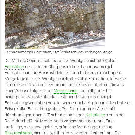
Lacunosamergel-Formation, Straßenböschung Sirchinger Steige
Der Mittlere Oberjura setzt über der Wohlgeschichtete-Kalke-
Formation
des Unteren Oberjuras mit der Lacunosamergel-
Formation ein. Die Basis ist definiert durch die erste mächtigere
Mergellage über der Wohlgeschichtete-Kalke-Formation; teilweise
ist in diesem Niveau eine Ammonitenbrekzie anzutreffen. Die aus
einer Wechselfolge grauer
Mergelsteine
und hellgrauer bis
beigegrauer Kalksteinbänke bestehende
Lacunosamergel-
Formation
(Link
wird oben von der wiederum kalkig dominierten
Untere-
Felsenkalke-Formation
ist
(Link
abgelöst. Die im unteren Abschnitt
dünnbankigen, oben z. T. sehr dickbankigen
extern)
ist
Kalksteine
sind in der
Regel durch dünne Mergellagen voneinander getrennt. Eine
extern)
auffällige, meist zweigeteilte, grünliche Mergellage, die sog.
Glaukonitbank
, dient als weithin korrelierbarer Leithorizont. Die