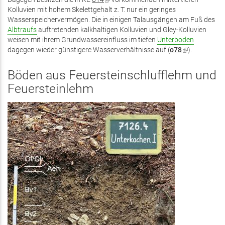
Kolluvien mit hohem Skelettgehalt z. T. nur ein geringes
ist
Wasserspeichervermögen. Die in einigen Talausgängen am Fuß des
extern)
Albtraufs
auftretenden kalkhaltigen Kolluvien und Gley-Kolluvien
weisen mit ihrem Grundwassereinfluss im tiefen
Unterboden
dagegen wieder günstigere Wasserverhältnisse auf (
o78
(Link
).
ist
extern)
Böden aus Feuersteinschlufflehm und
Feuersteinlehm