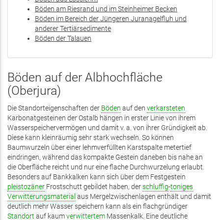
Böden am Riesrand und im Steinheimer Becken
Böden im Bereich der Jüngeren Juranagelfluh und
anderer Tertiärsedimente
Böden der Talauen
Böden auf der Albhochfläche
(Oberjura)
Die Standorteigenschaften der
Böden
auf den
verkarsteten
Karbonatgesteinen der Ostalb hängen in erster Linie von ihrem
Wasserspeichervermögen und damit v. a. von ihrer Gründigkeit ab.
Diese kann kleinräumig sehr stark wechseln. So können
Baumwurzeln über einer lehmverfüllten Karstspalte metertief
eindringen, während das kompakte Gestein daneben bis nahe an
die Oberfläche reicht und nur eine flache Durchwurzelung erlaubt.
Besonders auf Bankkalken kann sich über dem Festgestein
pleistozäner
Frostschutt gebildet haben, der
schluffig
-
toniges
Verwitterungsmaterial
aus Mergelzwischenlagen enthält und damit
deutlich mehr Wasser speichern kann als ein flachgründiger
Standort
auf kaum
verwittertem
Massenkalk. Eine deutliche