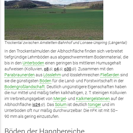
Trockental zwischen Amstetten-Bahnhof und Lonsee-Urspring (Längental)
In den Trockentalmulden der Albhochfläche finden sich verbreitet
tiefgründige Lehmböden aus abgeschwemmtem Bodenmaterial, die
bis in den
Unterboden
einen geringen bis mittleren Humusgehalt
aufweisen (Kolluvien,
o8
(Link
,
o4
(Link
,
o30
(Link
). Zusammen mit den
Parabraunerden
aus
Lösslehm
ist
ist
und lösslehmreichen
ist
Fließerden
sind
sie die günstigsten
Böden
extern)
für die Land- und Forstwirtschaft in der
extern)
extern)
Bodengroßlandschaft
. Deutlich ungünstigere Eigenschaften haben
die nur mittel und mäßig tiefen kalkhaltigen, z. T. steinigen Kolluvien
im Verbreitungsgebiet von
Mergel
- und
Kalkmergelsteinen
auf der
Albhochfläche (
o24
(Link
). Das
Solum
ist deutlich
toniger
und im
Unterboden oft nur mäßig durchwurzelbar. Die nFK ist mit 50–
ist
90 mm als gering einzustufen.
extern)
Böden der Hangbereiche