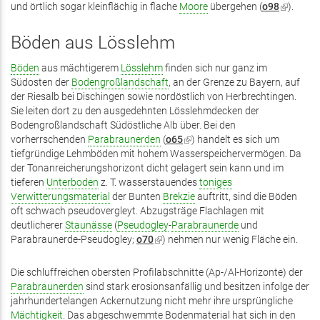
und örtlich sogar kleinflächig in flache
Moore
ist
übergehen (
o98
(Link
).
extern)
ist
extern)
Böden aus Lösslehm
Böden
aus mächtigerem
Lösslehm
finden sich nur ganz im
Südosten der
Bodengroßlandschaft
, an der Grenze zu Bayern, auf
der Riesalb bei Dischingen sowie nordöstlich von Herbrechtingen.
Sie leiten dort zu den ausgedehnten Lösslehmdecken der
Bodengroßlandschaft Südöstliche Alb über. Bei den
vorherrschenden
Parabraunerden
(
o65
(Link
) handelt es sich um
tiefgründige Lehmböden mit hohem Wasserspeichervermögen. Da
ist
der Tonanreicherungshorizont dicht gelagert sein kann und im
extern)
tieferen
Unterboden
z. T. wasserstauendes
toniges
Verwitterungsmaterial
der Bunten
Brekzie
auftritt, sind die Böden
oft schwach pseudovergleyt. Abzugsträge Flachlagen mit
deutlicherer
Staunässe
(
Pseudogley
-
Parabraunerde
und
Parabraunerde-Pseudogley;
o70
(Link
) nehmen nur wenig Fläche ein.
ist
extern)
Die schluffreichen obersten Profilabschnitte (Ap-/Al-Horizonte) der
Parabraunerden
sind stark erosionsanfällig und besitzen infolge der
jahrhundertelangen Ackernutzung nicht mehr ihre ursprüngliche
Mächtigkeit
. Das abgeschwemmte Bodenmaterial hat sich in den