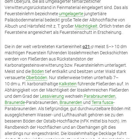
dem Oberjura, die als umgelagerter tertiärzeitlicher
Verwitterungsrückstand in Feinmaterial eingelagert sind. Das als
Feuersteinlehm bezeichnete
umgelagerte
jungtertiäre
Paläobodenmaterial bedeckt große Teile der Albhochfläche von
Albuch und Härtsfeld mit z. T. großer
Mächtigkeit
. Örtlich treten die
Feuersteine angereichert als Feuersteinschutt in Erscheinung.
Die in der weit verbreiteten Kartiereinheit
o21
(Link
meist 5–> 10 dm
mächtigen Feuerstein führenden lösslehmreichen Deckschichten
ist
werden von Fließerden aus Rückstandston der
extern)
Karbonatgesteinsverwitterung bzw. Feuersteinlehm unterlagert.
Meist sind die
Böden
tief entkalkt und besitzen unter Wald stark
versauerte
Oberböden
. Nur stellenweise treten unterhalb 7–
10 dm u. Fl. karbonathaltige
Kalkstein
führende Fließerden auf. In
Abhängigkeit von der Mächtigkeit der lösslehmreichen Fließerden
und dem Grad der
Lessivierung
wechseln
Parabraunerden
,
Braunerde
-Parabraunerden,
Braunerden
und
Terra fusca
-
Parabraunerden. Als tiefgründige, gut durchwurzelbare Böden mit
ausgeglichenem Wasser- und Lufthaushalt gehören sie zu den
besseren Böden der Ostalb-Hochfläche (nFK mittel bis hoch). Im
Randbereich der Hochflächen und an Oberhängen gilt dies
allerdings nur eingeschränkt. Die lösslehmhaltige Decklage führt