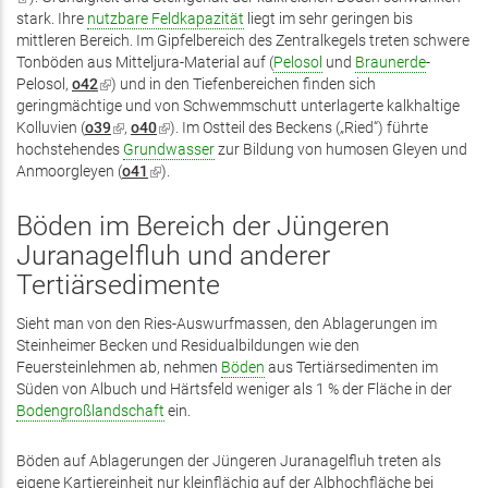
ist
stark. Ihre
nutzbare Feldkapazität
liegt im sehr geringen bis
extern)
extern)
mittleren Bereich. Im Gipfelbereich des Zentralkegels treten schwere
Tonböden aus Mitteljura-Material auf (
Pelosol
und
Braunerde
-
Pelosol,
o42
(Link
) und in den Tiefenbereichen finden sich
geringmächtige und von Schwemmschutt unterlagerte kalkhaltige
ist
Kolluvien (
o39
extern)
(Link
,
o40
(Link
). Im Ostteil des Beckens („Ried“) führte
hochstehendes
ist
Grundwasser
ist
zur Bildung von humosen Gleyen und
Anmoorgleyen (
extern)
o41
(Link
extern)
).
ist
extern)
Böden im Bereich der Jüngeren
Juranagelfluh und anderer
Tertiärsedimente
Sieht man von den Ries-Auswurfmassen, den Ablagerungen im
Steinheimer Becken und Residualbildungen wie den
Feuersteinlehmen ab, nehmen
Böden
aus Tertiärsedimenten im
Süden von Albuch und Härtsfeld weniger als 1 % der Fläche in der
Bodengroßlandschaft
ein.
Böden auf Ablagerungen der Jüngeren Juranagelfluh treten als
eigene Kartiereinheit nur kleinflächig auf der Albhochfläche bei