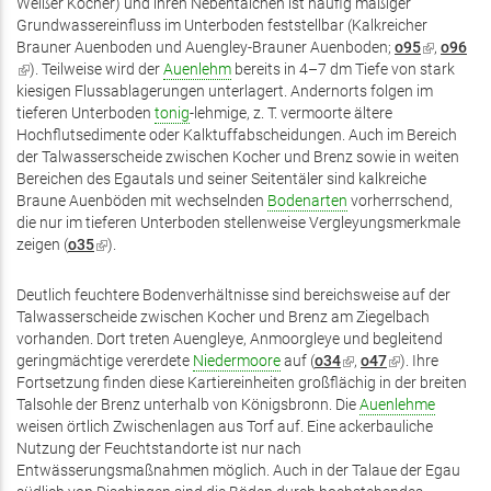
Weißer Kocher) und ihren Nebentälchen ist häufig mäßiger
Grundwassereinfluss im Unterboden feststellbar (Kalkreicher
Brauner Auenboden und Auengley-Brauner Auenboden;
o95
(Link
,
o96
(Link
). Teilweise wird der
Auenlehm
bereits in 4–7 dm Tiefe von stark
ist
ist
kiesigen Flussablagerungen unterlagert. Andernorts folgen im
extern)
extern)
tieferen Unterboden
tonig
-lehmige, z. T. vermoorte ältere
Hochflutsedimente oder Kalktuffabscheidungen. Auch im Bereich
der Talwasserscheide zwischen Kocher und Brenz sowie in weiten
Bereichen des Egautals und seiner Seitentäler sind kalkreiche
Braune Auenböden mit wechselnden
Bodenarten
vorherrschend,
die nur im tieferen Unterboden stellenweise Vergleyungsmerkmale
zeigen (
o35
(Link
).
ist
extern)
Deutlich feuchtere Bodenverhältnisse sind bereichsweise auf der
Talwasserscheide zwischen Kocher und Brenz am Ziegelbach
vorhanden. Dort treten Auengleye, Anmoorgleye und begleitend
geringmächtige vererdete
Niedermoore
auf (
o34
(Link
,
o47
(Link
). Ihre
Fortsetzung finden diese Kartiereinheiten großflächig in der breiten
ist
ist
Talsohle der Brenz unterhalb von Königsbronn. Die
extern)
Auenlehme
extern)
weisen örtlich Zwischenlagen aus Torf auf. Eine ackerbauliche
Nutzung der Feuchtstandorte ist nur nach
Entwässerungsmaßnahmen möglich. Auch in der Talaue der Egau