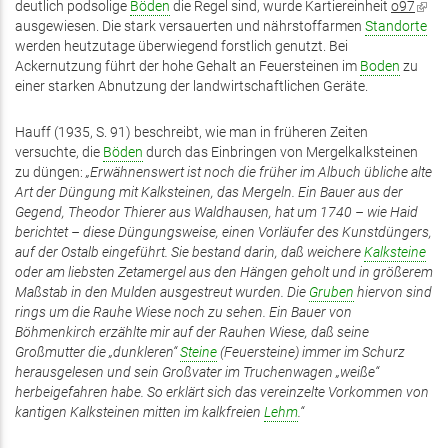
deutlich podsolige
Böden
die Regel sind, wurde Kartiereinheit
ist
o97
(Link
ausgewiesen. Die stark versauerten und nährstoffarmen
extern)
Standorte
ist
werden heutzutage überwiegend forstlich genutzt. Bei
exter
Ackernutzung führt der hohe Gehalt an Feuersteinen im
Boden
zu
einer starken Abnutzung der landwirtschaftlichen Geräte.
Hauff (1935, S. 91) beschreibt, wie man in früheren Zeiten
versuchte, die
Böden
durch das Einbringen von Mergelkalksteinen
zu düngen:
„Erwähnenswert ist noch die früher im Albuch übliche alte
Art der Düngung mit Kalksteinen, das Mergeln. Ein Bauer aus der
Gegend, Theodor Thierer aus Waldhausen, hat um 1740
– wie Haid
berichtet
– diese Düngungsweise, einen Vorläufer des Kunstdüngers,
auf der Ostalb eingeführt. Sie bestand darin, daß weichere
Kalksteine
oder am liebsten Zetamergel aus den Hängen geholt und in größerem
Maßstab in den Mulden ausgestreut wurden. Die
Gruben
hiervon sind
rings um die Rauhe Wiese noch zu sehen. Ein Bauer von
Böhmenkirch erzählte mir auf der Rauhen Wiese, daß seine
Großmutter die „dunkleren“
Steine
(Feuersteine) immer im Schurz
herausgelesen und sein Großvater im Truchenwagen „weiße“
herbeigefahren habe. So erklärt sich das vereinzelte Vorkommen von
kantigen Kalksteinen mitten im kalkfreien
Lehm
.“