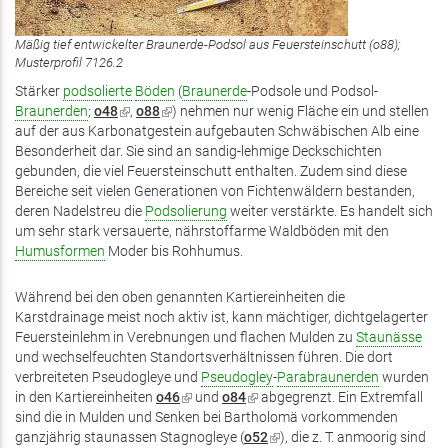
Mäßig tief entwickelter Braunerde-Podsol aus Feuersteinschutt (o88);
Musterprofil 7126.2
Stärker
podsolierte
Böden
(
Braunerde
-Podsole und Podsol-
Braunerden
;
o48
(Link
,
o88
(Link
) nehmen nur wenig Fläche ein und stellen
auf der aus Karbonatgestein aufgebauten Schwäbischen Alb eine
ist
ist
Besonderheit dar. Sie sind an sandig-lehmige Deckschichten
extern)
extern)
gebunden, die viel Feuersteinschutt enthalten. Zudem sind diese
Bereiche seit vielen Generationen von Fichtenwäldern bestanden,
deren Nadelstreu die
Podsolierung
weiter verstärkte. Es handelt sich
um sehr stark versauerte, nährstoffarme Waldböden mit den
Humusformen
Moder bis Rohhumus.
Während bei den oben genannten Kartiereinheiten die
Karstdrainage meist noch aktiv ist, kann mächtiger, dichtgelagerter
Feuersteinlehm in Verebnungen und flachen Mulden zu
Staunässe
und wechselfeuchten Standortsverhältnissen führen. Die dort
verbreiteten Pseudogleye und
Pseudogley
-
Parabraunerden
wurden
in den Kartiereinheiten
o46
(Link
und
o84
(Link
abgegrenzt. Ein Extremfall
sind die in Mulden und Senken bei Bartholomä vorkommenden
ist
ist
ganzjährig staunassen Stagnogleye (
extern)
o52
extern)
(Link
), die z. T. anmoorig sind