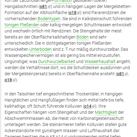
von der Lacunosamergel-
Formation
gebildeten oberen
ist
Hangabschnitten (
o81
(Link
) und in hängigen Lagen der Mergelstetten-
extern)
Formation auf der Albhochfläche (
ist
o18
(Link
) sind Pararendzinen die
vorherrschenden
Bodentypen
extern)
. Sie sind in Kalksteinschutt führenden
ist
tonigen
Fließerden
oder kalkig-mergeligen Schuttmassen entwickelt
extern)
und wechseln örtlich mit Rendzinen. Die Steingehalte der meist
bereits an der Oberfläche kalkhaltigen
Böden
sind sehr
unterschiedlich. Die in dichtgelagerten tonigen Fließerden
entwickelten
Unterböden
sind z. T. nur mäßig durchwurzelbar. Das
Wasserspeichervermögen ist als gering bis mittel einzustufen.
Ungünstiger, was
Durchwurzelbarkeit
und
Wasserhaushalt
angeht,
werden die Verhältnisse dort, wo die Schuttdecken ausdünnen und
der Mergelsteinzersatz bereits in Oberflächennähe ansteht (
o81
(Link
,
o18
(Link
).
ist
ist
extern
extern)
In den Talsohlen tief eingeschnittener Trockentäler, in hängigen
Hangtälchen und Hangfußlagen finden sich mittel tiefe bis tiefe,
kalkhaltige, oft Schutt führende Kolluvien (
o14
(Link
). Ihre
Eigenschaften hängen vom Steingehalt und der
ist
Mächtigkeit
der
Abschwemmmassen ab, die meist von Karbonatgesteinsschutt
extern)
unterlagert werden. Die steinärmeren tiefen Kolluvien stellen gute
Ackerstandorte mit günstigem Wasser- und Lufthaushalt dar.
Dagegen besitzen die in KE
o14
(Link
vorkommenden mittel tiefen