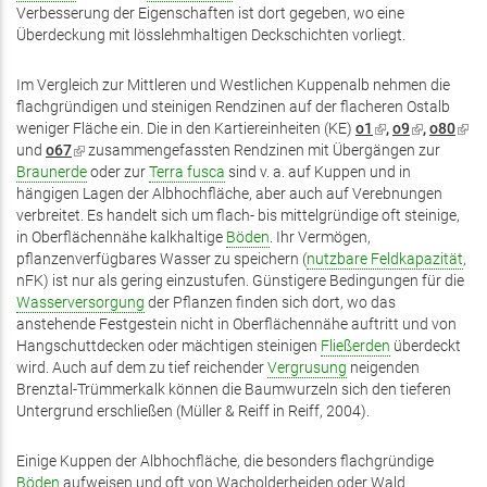
Verbesserung der Eigenschaften ist dort gegeben, wo eine
Überdeckung mit lösslehmhaltigen Deckschichten vorliegt.
Im Vergleich zur Mittleren und Westlichen Kuppenalb nehmen die
flachgründigen und steinigen Rendzinen auf der flacheren Ostalb
weniger Fläche ein. Die in den Kartiereinheiten (KE)
o1
(Link
,
o9
(Link
,
o80
(Lin
und
o67
(Link
zusammengefassten Rendzinen mit Übergängen zur
ist
ist
ist
Braunerde
ist
oder zur
Terra fusca
sind v. a. auf Kuppen und in
extern)
extern)
exte
hängigen Lagen der Albhochfläche, aber auch auf Verebnungen
extern)
verbreitet. Es handelt sich um flach- bis mittelgründige oft steinige,
in Oberflächennähe kalkhaltige
Böden
. Ihr Vermögen,
pflanzenverfügbares Wasser zu speichern (
nutzbare Feldkapazität
,
nFK) ist nur als gering einzustufen. Günstigere Bedingungen für die
Wasserversorgung
der Pflanzen finden sich dort, wo das
anstehende Festgestein nicht in Oberflächennähe auftritt und von
Hangschuttdecken oder mächtigen steinigen
Fließerden
überdeckt
wird. Auch auf dem zu tief reichender
Vergrusung
neigenden
Brenztal-Trümmerkalk können die Baumwurzeln sich den tieferen
Untergrund erschließen (Müller & Reiff in Reiff, 2004).
Einige Kuppen der Albhochfläche, die besonders flachgründige
Böden
aufweisen und oft von Wacholderheiden oder Wald