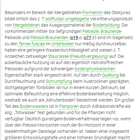
Besonders im Bereich der Mergelstetten-
Formation
des Oberjuras
bildet örtlich das z. T.
solifluidal
umgelagerte
Verwitterungsprodukt
von
Mergelsteinen
das Ausgangsmaterial der
Bodenbildung
. Die
vorkommenden mittel- bis tiefgründigen
Pelosole
,
Braunerde
-
Pelosole und
Pelosol
-
Braunerden
(
o19
(Link
,
o77
(Link
) sind im Gegensatz
zu den
Terrae fuscae
im
Unterboden
nur mäßig durchwurzelbar,
ist
ist
haben eine geringere Wasserdurchlässigkeit und weisen z. T.
extern)
extern)
Anzeichen zeitweiliger
Staunässe
(
Pseudovergleyung
) auf. Die
ackerbauliche Nutzung ist auf den eigentlich nährstoffreichen
Pelosolen aufgrund der schwierigen
bodenphysikalischen
Eigenschaften stark eingeschränkt. Auf den durch
Quellung
bei
Durchfeuchtung und
Schrumpfung
beim Austrocknen geprägten,
dichtgelagerten Tonböden ist nur in einem kurzen Zeitraum, bei
optimaler Befeuchtung eine effektive Bodenbearbeitung möglich,
weshalb sie auch als „Minutenböden“ bezeichnet werden. Ein großer
Teil des
Bodenwassers
ist in
Feinporen
durch Adhäsionskräfte als
sog. „Totwasser“ fest gebunden und für die Pflanzen nicht
verfügbar. Deutlich günstigere Bodenverhältnisse liegen vor, wenn
über den Pelosol-Horizonten noch der Bv-Horizont in einer
lösslehmhaltigen Decklage vorhanden ist. Neben einer insgesamt
größeren Entwicklungstiefe und einer höheren Gründigkeit macht