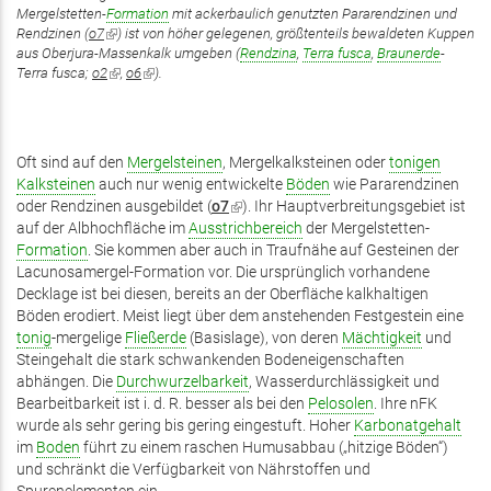
Mergelstetten-
Formation
mit ackerbaulich genutzten Pararendzinen und
Rendzinen (
o7
(Link
) ist von höher gelegenen, größtenteils bewaldeten Kuppen
aus Oberjura-Massenkalk umgeben (
ist
Rendzina
,
Terra fusca
,
Braunerde
-
Terra fusca;
o2
extern)
(Link
,
o6
(Link
).
ist
ist
extern)
extern)
Oft sind auf den
Mergelsteinen
, Mergelkalksteinen oder
tonigen
Kalksteinen
auch nur wenig entwickelte
Böden
wie Pararendzinen
oder Rendzinen ausgebildet (
o7
(Link
). Ihr Hauptverbreitungsgebiet ist
auf der Albhochfläche im
Ausstrichbereich
ist
der Mergelstetten-
Formation
. Sie kommen aber auch in Traufnähe auf Gesteinen der
extern)
Lacunosamergel-Formation vor. Die ursprünglich vorhandene
Decklage ist bei diesen, bereits an der Oberfläche kalkhaltigen
Böden erodiert. Meist liegt über dem anstehenden Festgestein eine
tonig
-mergelige
Fließerde
(Basislage), von deren
Mächtigkeit
und
Steingehalt die stark schwankenden Bodeneigenschaften
abhängen. Die
Durchwurzelbarkeit
, Wasserdurchlässigkeit und
Bearbeitbarkeit ist i. d. R. besser als bei den
Pelosolen
. Ihre nFK
wurde als sehr gering bis gering eingestuft. Hoher
Karbonatgehalt
im
Boden
führt zu einem raschen Humusabbau („hitzige Böden“)
und schränkt die Verfügbarkeit von Nährstoffen und