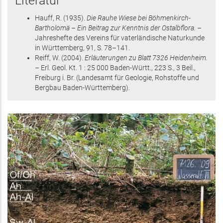
Literatur
Hauff, R.
(1935)
.
Die Rauhe Wiese bei Böhmenkirch-
Bartholomä – Ein Beitrag zur Kenntnis der Ostalbflora. –
Jahreshefte des Vereins für vaterländische Naturkunde
in Württemberg,
91
,
S. 78–141
.
Reiff, W.
(2004)
.
Erläuterungen zu Blatt 7326 Heidenheim.
–
Erl. Geol. Kt. 1 : 25 000 Baden-Württ.,
223 S.
, 3 Beil.
,
Freiburg i. Br.
(Landesamt für Geologie, Rohstoffe und
Bergbau Baden-Württemberg)
.