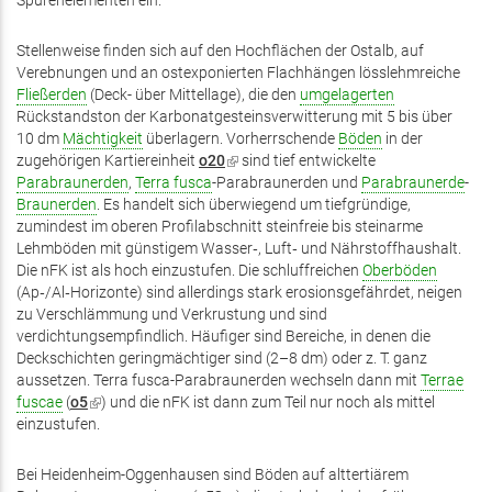
Spurenelementen ein.
Stellenweise finden sich auf den Hochflächen der Ostalb, auf
Verebnungen und an ostexponierten Flachhängen lösslehmreiche
Fließerden
(Deck- über Mittellage), die den
umgelagerten
Rückstandston der Karbonatgesteinsverwitterung mit 5 bis über
10 dm
Mächtigkeit
überlagern. Vorherrschende
Böden
in der
zugehörigen Kartiereinheit
o20
(Link
sind tief entwickelte
Parabraunerden
,
Terra fusca
-Parabraunerden und
ist
Parabraunerde
-
Braunerden
. Es handelt sich überwiegend um tiefgründige,
extern)
zumindest im oberen Profilabschnitt steinfreie bis steinarme
Lehmböden mit günstigem Wasser‑, Luft‑ und Nährstoffhaushalt.
Die nFK ist als hoch einzustufen. Die schluffreichen
Oberböden
(Ap‑/Al‑Horizonte) sind allerdings stark erosionsgefährdet, neigen
zu Verschlämmung und Verkrustung und sind
verdichtungsempfindlich. Häufiger sind Bereiche, in denen die
Deckschichten geringmächtiger sind (2–8 dm) oder z. T. ganz
aussetzen. Terra fusca-Parabraunerden wechseln dann mit
Terrae
fuscae
(
o5
(Link
) und die nFK ist dann zum Teil nur noch als mittel
einzustufen.
ist
extern)
Bei Heidenheim-Oggenhausen sind Böden auf alttertiärem