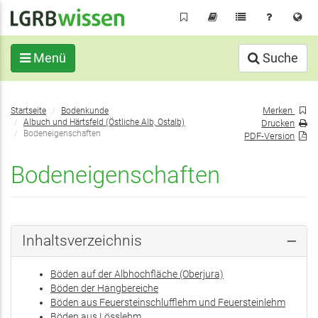
Direkt
zum
Inhalt
Menü
Suche
Sie
Merken
Startseite
Bodenkunde
befinden
Albuch und Härtsfeld (Östliche Alb, Ostalb)
Drucken
sich
Bodeneigenschaften
PDF-Version
hier:
Bodeneigenschaften
Inhaltsverzeichnis
Böden auf der Albhochfläche (Oberjura)
Böden der Hangbereiche
Böden aus Feuersteinschlufflehm und Feuersteinlehm
Böden aus Lösslehm