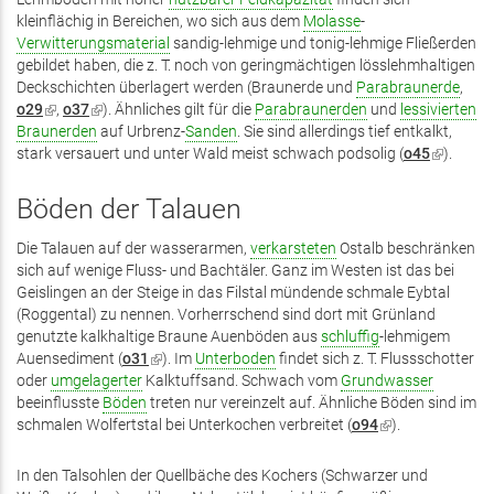
kleinflächig in Bereichen, wo sich aus dem
Molasse
-
Verwitterungsmaterial
sandig-lehmige und tonig-lehmige Fließerden
gebildet haben, die z. T. noch von geringmächtigen lösslehmhaltigen
Deckschichten überlagert werden (Braunerde und
Parabraunerde
,
o29
(Link
,
o37
(Link
). Ähnliches gilt für die
Parabraunerden
und
lessivierten
Braunerden
ist
ist
auf Urbrenz-
Sanden
. Sie sind allerdings tief entkalkt,
stark versauert und unter Wald meist schwach podsolig (
extern)
extern)
o45
(Link
).
ist
extern)
Böden der Talauen
Die Talauen auf der wasserarmen,
verkarsteten
Ostalb beschränken
sich auf wenige Fluss- und Bachtäler. Ganz im Westen ist das bei
Geislingen an der Steige in das Filstal mündende schmale Eybtal
(Roggental) zu nennen. Vorherrschend sind dort mit Grünland
genutzte kalkhaltige Braune Auenböden aus
schluffig
-lehmigem
Auensediment (
o31
(Link
). Im
Unterboden
findet sich z. T. Flussschotter
oder
umgelagerter
Kalktuffsand. Schwach vom
ist
Grundwasser
beeinflusste
Böden
treten nur vereinzelt auf. Ähnliche Böden sind im
extern)
schmalen Wolfertstal bei Unterkochen verbreitet (
o94
(Link
).
ist
extern)
In den Talsohlen der Quellbäche des Kochers (Schwarzer und