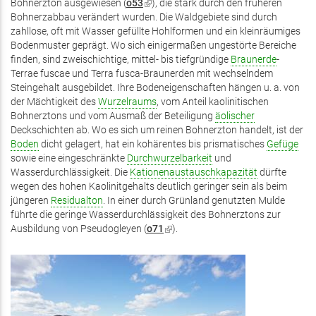
Bohnerzton ausgewiesen (
o53
(Link
), die stark durch den früheren
Bohnerzabbau verändert wurden. Die Waldgebiete sind durch
ist
zahllose, oft mit Wasser gefüllte Hohlformen und ein kleinräumiges
extern)
Bodenmuster geprägt. Wo sich einigermaßen ungestörte Bereiche
finden, sind zweischichtige, mittel- bis tiefgründige
Braunerde
-
Terrae fuscae und Terra fusca-Braunerden mit wechselndem
Steingehalt ausgebildet. Ihre Bodeneigenschaften hängen u. a. von
der Mächtigkeit des
Wurzelraums
, vom Anteil kaolinitischen
Bohnerztons und vom Ausmaß der Beteiligung
äolischer
Deckschichten ab. Wo es sich um reinen Bohnerzton handelt, ist der
Boden
dicht gelagert, hat ein kohärentes bis prismatisches
Gefüge
sowie eine eingeschränkte
Durchwurzelbarkeit
und
Wasserdurchlässigkeit. Die
Kationenaustauschkapazität
dürfte
wegen des hohen Kaolinitgehalts deutlich geringer sein als beim
jüngeren
Residualton
. In einer durch Grünland genutzten Mulde
führte die geringe Wasserdurchlässigkeit des Bohnerztons zur
Ausbildung von Pseudogleyen (
o71
(Link
).
ist
extern)