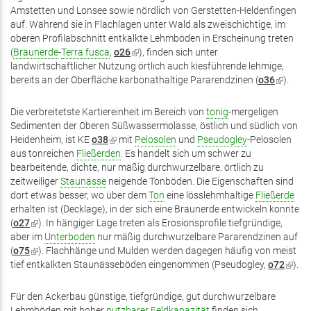
Amstetten und Lonsee sowie nördlich von Gerstetten-Heldenfingen
auf. Während sie in Flachlagen unter Wald als zweischichtige, im
oberen Profilabschnitt entkalkte Lehmböden in Erscheinung treten
(
Braunerde
-
Terra fusca
,
o26
(Link
), finden sich unter
landwirtschaftlicher Nutzung örtlich auch kiesführende lehmige,
ist
bereits an der Oberfläche karbonathaltige Pararendzinen (
extern)
o36
(Link
).
ist
extern)
Die verbreitetste Kartiereinheit im Bereich von
tonig
-mergeligen
Sedimenten der Oberen Süßwassermolasse, östlich und südlich von
Heidenheim, ist KE
o38
(Link
mit
Pelosolen
und
Pseudogley
-Pelosolen
aus tonreichen
Fließerden
ist
. Es handelt sich um schwer zu
bearbeitende, dichte, nur mäßig durchwurzelbare, örtlich zu
extern)
zeitweiliger
Staunässe
neigende Tonböden. Die Eigenschaften sind
dort etwas besser, wo über dem
Ton
eine lösslehmhaltige
Fließerde
erhalten ist (Decklage), in der sich eine Braunerde entwickeln konnte
(
o27
(Link
). In hängiger Lage treten als Erosionsprofile tiefgründige,
aber im
ist
Unterboden
nur mäßig durchwurzelbare Pararendzinen auf
(
o75
extern)
(Link
). Flachhänge und Mulden werden dagegen häufig von meist
tief entkalkten Staunässeböden eingenommen (Pseudogley,
ist
o72
(Link
).
extern)
ist
extern
Für den Ackerbau günstige, tiefgründige, gut durchwurzelbare
Lehmböden mit hoher
nutzbarer Feldkapazität
finden sich