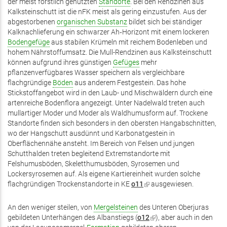
der meist forstlich genutzten
Standorte
. Bei den Rendzinen aus
Kalksteinschutt ist die nFK meist als gering einzustufen. Aus der
abgestorbenen
organischen Substanz
bildet sich bei ständiger
Kalknachlieferung ein schwarzer Ah‑Horizont mit einem lockeren
Bodengefüge
aus stabilen Krümeln mit reichem Bodenleben und
hohem Nährstoffumsatz. Die Mull-Rendzinen aus Kalksteinschutt
können aufgrund ihres günstigen
Gefüges
mehr
pflanzenverfügbares Wasser speichern als vergleichbare
flachgründige
Böden
aus anderem Festgestein. Das hohe
Stickstoffangebot wird in den Laub- und Mischwäldern durch eine
artenreiche Bodenflora angezeigt. Unter Nadelwald treten auch
mullartiger Moder und Moder als Waldhumusform auf. Trockene
Standorte finden sich besonders in den obersten Hangabschnitten,
wo der Hangschutt ausdünnt und Karbonatgestein in
Oberflächennähe ansteht. Im Bereich von Felsen und jungen
Schutthalden treten begleitend Extremstandorte mit
Felshumusböden, Skeletthumusböden, Syrosemen und
Lockersyrosemen auf. Als eigene Kartiereinheit wurden solche
flachgründigen Trockenstandorte in KE
o11
(Link
ausgewiesen.
ist
extern)
An den weniger steilen, von
Mergelsteinen
des Unteren Oberjuras
gebildeten Unterhängen des Albanstiegs (
o12
(Link
), aber auch in den