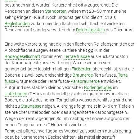
bestanden sind, wurden Kartiereinheit
o6
(Link
zugeordnet. Die
Rendzinen an diesen
Standorten
weisen mit 20–50 mm nur eine
ist
sehr geringe nFK auf. Noch ungünstiger sind die örtlich als
extern)
Begleitböden
vorkommenden flach und sehr flach entwickelten
Rendzinen auf sandig verwitterndem
Dolomitgestein
des Oberjuras.
Eine weite Verbreitung hat die in den flacheren Reliefabschnitten der
Albhochfläche ausgewiesene Kartiereinheit
o2
(Link
. In der
Bodengesellschaft
dominieren
Terrae fuscae
aus Rückstandston
ist
der Karbonatgesteinsverwitterung. Wo dieser noch von
extern)
geringmächtigen lösslehmhaltigen
Fließerden
überdeckt ist, sind die
Böden als zwei- bzw. dreischichtige
Braunerde
-Terra-fusca,
Terra
fusca
-Braunerde oder Terra fusca-
Parabraunerde
entwickelt.
Aufgrund des stabilen kleinpolyedrischen
Bodengefüges
im
Unterboden
(T-Horizont) handelt es sich um gut durchwurzelbare
Böden, die trotz des hohen Tongehalts wasserdurchlässig sind und
nicht zu
Staunässe
neigen. Allerdings folgt meist in 3–6 dm Tiefe ein
steinreicher Unterboden oder das angewitterte Karbonatgestein.
Wegen der relativ geringen Solummächtigkeit sowie aufgrund der
hohen Tongehalte des T-Horizonts wird die
Fähigkeit pflanzenverfügbares Wasser zu speichern nur als gering
oder, bei vorhandenen Deckschichten, als mittel eingestuft.