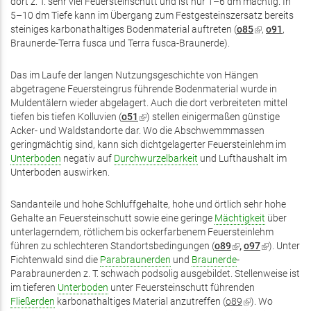
dort z. T. sehr viel Feuersteinschutt und ist nur 1–6 dm mächtig. In
5–10 dm Tiefe kann im Übergang zum Festgesteinszersatz bereits
steiniges karbonathaltiges Bodenmaterial auftreten (
o85
(Link
,
o91
,
Braunerde-Terra fusca und Terra fusca-Braunerde).
ist
extern)
Das im Laufe der langen Nutzungsgeschichte von Hängen
abgetragene Feuersteingrus führende Bodenmaterial wurde in
Muldentälern wieder abgelagert. Auch die dort verbreiteten mittel
tiefen bis tiefen Kolluvien (
o51
(Link
) stellen einigermaßen günstige
Acker- und Waldstandorte dar. Wo die Abschwemmmassen
ist
geringmächtig sind, kann sich dichtgelagerter Feuersteinlehm im
extern)
Unterboden
negativ auf
Durchwurzelbarkeit
und Lufthaushalt im
Unterboden auswirken.
Sandanteile und hohe Schluffgehalte, hohe und örtlich sehr hohe
Gehalte an Feuersteinschutt sowie eine geringe
Mächtigkeit
über
unterlagerndem, rötlichem bis ockerfarbenem Feuersteinlehm
führen zu schlechteren Standortsbedingungen (
o89
(Link
,
o97
(Link
). Unter
Fichtenwald sind die
Parabraunerden
und
Braunerde
ist
-
ist
Parabraunerden z. T. schwach podsolig ausgebildet. Stellenweise ist
extern)
extern)
im tieferen
Unterboden
unter Feuersteinschutt führenden
Fließerden
karbonathaltiges Material anzutreffen (
o89
(Link
). Wo