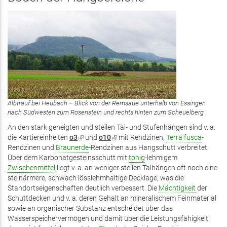
Albtrauf bei Heubach – Blick von der Remsaue unterhalb von Essingen
nach Südwesten zum Rosenstein und rechts hinten zum Scheuelberg
An den stark geneigten und steilen Tal- und Stufenhängen sind v. a.
die Kartiereinheiten
o3
(Link
und
o10
(Link
mit Rendzinen,
Terra fusca
-
Rendzinen und
Braunerde
ist
-Rendzinen aus Hangschutt verbreitet.
ist
Über dem Karbonatgesteinsschutt mit
extern)
extern)
tonig
-lehmigem
Zwischenmittel
liegt v. a. an weniger steilen Talhängen oft noch eine
steinärmere, schwach lösslehmhaltige Decklage, was die
Standortseigenschaften deutlich verbessert. Die
Mächtigkeit
der
Schuttdecken und v. a. deren Gehalt an mineralischem Feinmaterial
sowie an organischer Substanz entscheidet über das
Wasserspeichervermögen und damit über die Leistungsfähigkeit