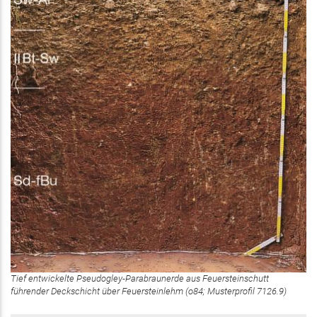
Tief entwickelte Pseudogley-Parabraunerde aus Feuersteinschutt
führender Deckschicht über Feuersteinlehm (o84; Musterprofil 7126.9)