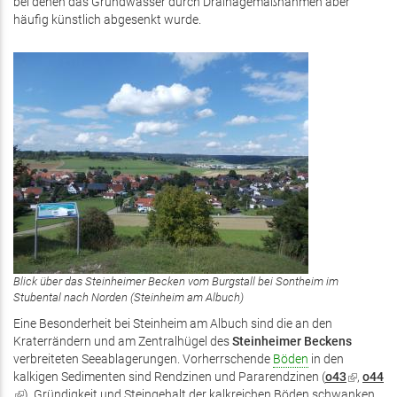
bei denen das Grundwasser durch Drainagemaßnahmen aber
extern)
ist
häufig künstlich abgesenkt wurde.
extern
Blick über das Steinheimer Becken vom Burgstall bei Sontheim im
Stubental nach Norden (Steinheim am Albuch)
Eine Besonderheit bei Steinheim am Albuch sind die an den
Kraterrändern und am Zentralhügel des
Steinheimer Beckens
verbreiteten Seeablagerungen. Vorherrschende
Böden
in den
kalkigen Sedimenten sind Rendzinen und Pararendzinen (
o43
(Link
,
o44
(Link
). Gründigkeit und Steingehalt der kalkreichen Böden schwanken
ist