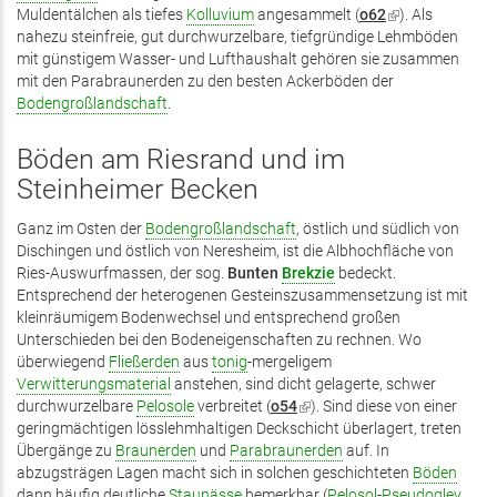
Muldentälchen als tiefes
Kolluvium
angesammelt (
o62
(Link
). Als
nahezu steinfreie, gut durchwurzelbare, tiefgründige Lehmböden
ist
mit günstigem Wasser- und Lufthaushalt gehören sie zusammen
extern)
mit den Parabraunerden zu den besten Ackerböden der
Bodengroßlandschaft
.
Böden am Riesrand und im
Steinheimer Becken
Ganz im Osten der
Bodengroßlandschaft
, östlich und südlich von
Dischingen und östlich von Neresheim, ist die Albhochfläche von
Ries-Auswurfmassen, der sog.
Bunten
Brekzie
bedeckt.
Entsprechend der heterogenen Gesteinszusammensetzung ist mit
kleinräumigem Bodenwechsel und entsprechend großen
Unterschieden bei den Bodeneigenschaften zu rechnen. Wo
überwiegend
Fließerden
aus
tonig
-mergeligem
Verwitterungsmaterial
anstehen, sind dicht gelagerte, schwer
durchwurzelbare
Pelosole
verbreitet (
o54
(Link
). Sind diese von einer
geringmächtigen lösslehmhaltigen Deckschicht überlagert, treten
ist
Übergänge zu
Braunerden
und
Parabraunerden
extern)
auf. In
abzugsträgen Lagen macht sich in solchen geschichteten
Böden
dann häufig deutliche
Staunässe
bemerkbar (
Pelosol
-
Pseudogley
,