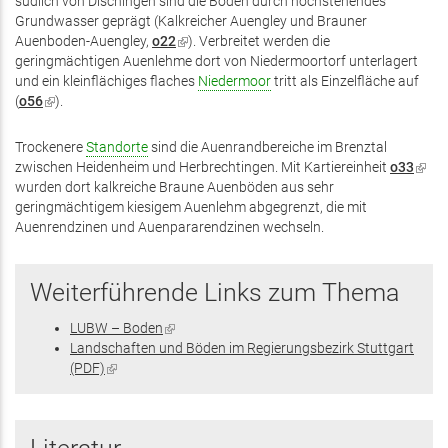
südlich von Dischingen sind die Böden durch hochstehendes
Grundwasser geprägt (Kalkreicher Auengley und Brauner
Auenboden-Auengley,
o22
(Link
). Verbreitet werden die
geringmächtigen Auenlehme dort von Niedermoortorf unterlagert
ist
und ein kleinflächiges flaches
extern)
Niedermoor
tritt als Einzelfläche auf
(
o56
(Link
).
ist
extern)
Trockenere
Standorte
sind die Auenrandbereiche im Brenztal
zwischen Heidenheim und Herbrechtingen. Mit Kartiereinheit
o33
(Link
wurden dort kalkreiche Braune Auenböden aus sehr
ist
geringmächtigem kiesigem Auenlehm abgegrenzt, die mit
exter
Auenrendzinen und Auenpararendzinen wechseln.
Weiterführende Links zum Thema
LUBW – Boden
(Link
Landschaften und Böden im Regierungsbezirk Stuttgart
ist
(PDF)
(Link
extern)
ist
extern)