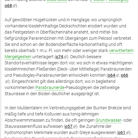
o68
(Link
).
ist
extern)
Auf gewölbten Hügelrücken und in Hanglage, wo ursprünglich
vorhandene lösslehmhaltige Deckschichten erodiert wurden und
das Festgestein in Oberflächennähe ansteht, sind mittel- bis
tiefgründige Pararendzinen mit Übergängen zum Pelosol verbreitet.
Sie sind schon an der Bodenoberfläche karbonathaltig und oft
bereits oberhalb 1 m u. Fl. von mehr oder weniger stark
verwittertem
Mergelgestein
unterlagert (
o74
(Link
). Deutlich bessere
Standortsverhältnisse liegen dort vor, wo sich in etwas mächtigeren
ist
lösslehmreichen Fließerden (Deck- über Mittellage) Parabraunerden
extern)
und Pseudogley-Parabraunerden entwickeln konnten (
o64
(Link
,
o66
(Link
). Eingeschränkt gilt dies allerdings dort, wo in begleitend
ist
ist
vorkommenden
Parabraunerde
-Pseudogleyen die zeitweilige
extern)
extern)
Staunässe in den Böden deutlicher ausgeprägt ist.
In den Muldentälern im Verbreitungsgebiet der Bunten Brekzie sind
mäßig tiefe und tiefe Kolluvien aus tonig-lehmigen
Abschwemmmassen zu finden, die oft geringen
Grundwasser
- oder
Stauwassereinfluss aufweisen (
o57
(Link
). Bei Zunahme der
hydromorphen Merkmale wurden auch Gleye ausgewiesen (
ist
o61
(Link
),