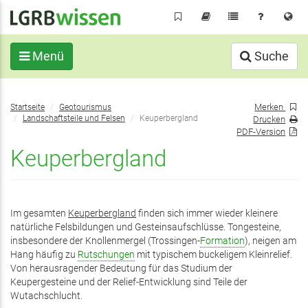
Direkt
zum
Inhalt
Menü
Suche
Sie
Merken
Startseite
Geotourismus
befinden
Landschaftsteile und Felsen
Keuperbergland
Drucken
sich
PDF-Version
hier:
Keuperbergland
Im gesamten
Keuperbergland
finden sich immer wieder kleinere
natürliche Felsbildungen und Gesteinsaufschlüsse. Tongesteine,
insbesondere der Knollenmergel (Trossingen-
Formation
), neigen am
Hang häufig zu
Rutschungen
mit typischem buckeligem Kleinrelief.
Von herausragender Bedeutung für das Studium der
Keupergesteine und der Relief-Entwicklung sind Teile der
Wutachschlucht.