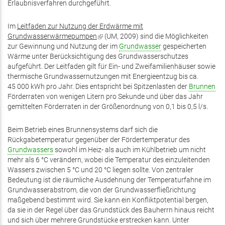
Erlaubnisverfahren durchgeführt.
Im
Leitfaden zur Nutzung der Erdwärme mit
Grundwasserwärmepumpen
(Link
(UM, 2009) sind die Möglichkeiten
zur Gewinnung und Nutzung der im
ist
Grundwasser
gespeicherten
Wärme unter Berücksichtigung des Grundwasserschutzes
extern)
aufgeführt. Der Leitfaden gilt für Ein- und Zweifamilienhäuser sowie
thermische Grundwassernutzungen mit Energieentzug bis ca.
45 000 kWh pro Jahr. Dies entspricht bei Spitzenlasten der
Brunnen
Förderraten von wenigen Litern pro Sekunde und über das Jahr
gemittelten Förderraten in der Größenordnung von 0,1 bis 0,5 l/s.
Beim Betrieb eines Brunnensystems darf sich die
Rückgabetemperatur gegenüber der Fördertemperatur des
Grundwassers
sowohl im Heiz- als auch im Kühlbetrieb um nicht
mehr als 6 °C verändern, wobei die Temperatur des einzuleitenden
Wassers zwischen 5 °C und 20 °C liegen sollte. Von zentraler
Bedeutung ist die räumliche Ausdehnung der Temperaturfahne im
Grundwasserabstrom, die von der Grundwasserfließrichtung
maßgebend bestimmt wird. Sie kann ein Konfliktpotential bergen,
da sie in der Regel über das Grundstück des Bauherrn hinaus reicht
und sich über mehrere Grundstücke erstrecken kann. Unter