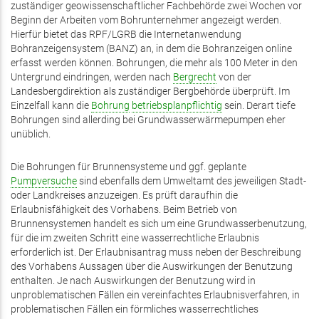
zuständiger geowissenschaftlicher Fachbehörde zwei Wochen vor
Beginn der Arbeiten vom Bohrunternehmer angezeigt werden.
Hierfür bietet das RPF/LGRB die Internetanwendung
Bohranzeigensystem (BANZ) an, in dem die Bohranzeigen online
erfasst werden können. Bohrungen, die mehr als 100 Meter in den
Untergrund eindringen, werden nach
Bergrecht
von der
Landesbergdirektion als zuständiger Bergbehörde überprüft. Im
Einzelfall kann die
Bohrung
betriebsplanpflichtig
sein. Derart tiefe
Bohrungen sind allerding bei Grundwasserwärmepumpen eher
unüblich.
Die Bohrungen für Brunnensysteme und ggf. geplante
Pumpversuche
sind ebenfalls dem Umweltamt des jeweiligen Stadt-
oder Landkreises anzuzeigen. Es prüft daraufhin die
Erlaubnisfähigkeit des Vorhabens. Beim Betrieb von
Brunnensystemen handelt es sich um eine Grundwasserbenutzung,
für die im zweiten Schritt eine wasserrechtliche Erlaubnis
erforderlich ist. Der Erlaubnisantrag muss neben der Beschreibung
des Vorhabens Aussagen über die Auswirkungen der Benutzung
enthalten. Je nach Auswirkungen der Benutzung wird in
unproblematischen Fällen ein vereinfachtes Erlaubnisverfahren, in
problematischen Fällen ein förmliches wasserrechtliches