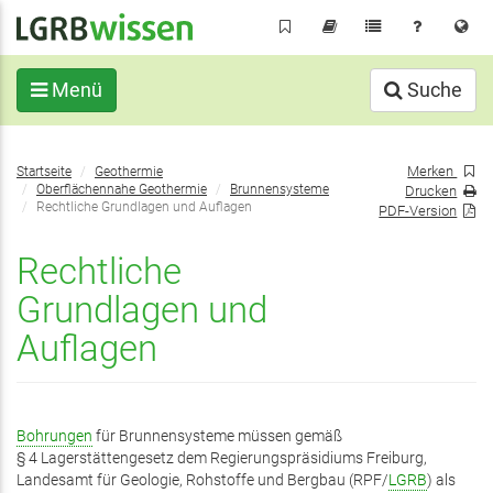
Direkt
zum
Inhalt
Menü
Suche
Sie
Merken
Startseite
Geothermie
befinden
Oberflächennahe Geothermie
Brunnensysteme
Drucken
sich
Rechtliche Grundlagen und Auflagen
PDF-Version
hier:
Rechtliche
Grundlagen und
Auflagen
Bohrungen
für Brunnensysteme müssen gemäß
§ 4 Lagerstättengesetz dem Regierungspräsidiums Freiburg,
Landesamt für Geologie, Rohstoffe und Bergbau (RPF/
LGRB
) als