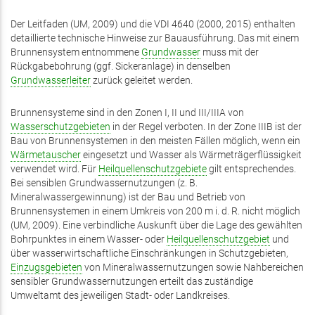
Der Leitfaden (UM, 2009) und die VDI 4640 (2000, 2015) enthalten
detaillierte technische Hinweise zur Bauausführung. Das mit einem
Brunnensystem entnommene
Grundwasser
muss mit der
Rückgabebohrung (ggf. Sickeranlage) in denselben
Grundwasserleiter
zurück geleitet werden.
Brunnensysteme sind in den Zonen I, II und III/IIIA von
Wasserschutzgebieten
in der Regel verboten. In der Zone IIIB ist der
Bau von Brunnensystemen in den meisten Fällen möglich, wenn ein
Wärmetauscher
eingesetzt und Wasser als Wärmeträgerflüssigkeit
verwendet wird. Für
Heilquellenschutzgebiete
gilt entsprechendes.
Bei sensiblen Grundwassernutzungen (z. B.
Mineralwassergewinnung) ist der Bau und Betrieb von
Brunnensystemen in einem Umkreis von 200 m i. d. R. nicht möglich
(UM, 2009). Eine verbindliche Auskunft über die Lage des gewählten
Bohrpunktes in einem Wasser- oder
Heilquellenschutzgebiet
und
über wasserwirtschaftliche Einschränkungen in Schutzgebieten,
Einzugsgebieten
von Mineralwassernutzungen sowie Nahbereichen
sensibler Grundwassernutzungen erteilt das zuständige
Umweltamt des jeweiligen Stadt- oder Landkreises.