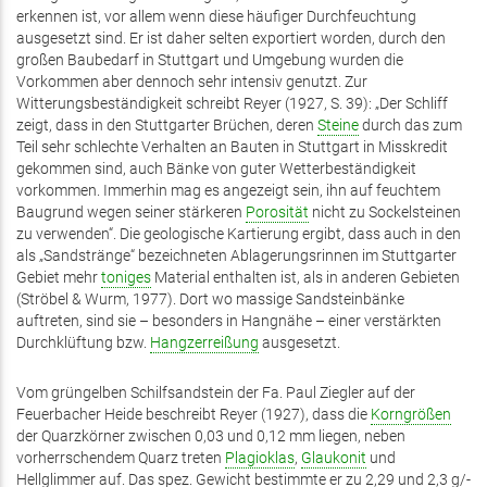
erkennen ist, vor allem wenn diese häufiger Durchfeuchtung
ausgesetzt sind. Er ist daher selten exportiert worden, durch den
großen Baubedarf in Stuttgart und Umgebung wurden die
Vorkommen aber dennoch sehr intensiv genutzt. Zur
Witterungsbeständigkeit schreibt Reyer (1927, S. 39): „Der Schliff
zeigt, dass in den Stuttgarter Brüchen, deren
Steine
durch das zum
Teil sehr schlechte Verhalten an Bauten in Stuttgart in Misskredit
gekommen sind, auch Bänke von guter Wetterbeständigkeit
vorkommen. Immerhin mag es angezeigt sein, ihn auf feuchtem
Baugrund wegen seiner stärkeren
Porosität
nicht zu Sockelsteinen
zu verwenden“. Die geologische Kartierung ergibt, dass auch in den
als „Sandstränge“ bezeichneten Ablagerungsrinnen im Stuttgarter
Gebiet mehr
toniges
Material enthalten ist, als in anderen Gebieten
(Ströbel & Wurm, 1977). Dort wo massige Sandsteinbänke
auftreten, sind sie – besonders in Hangnähe – einer verstärkten
Durchklüftung bzw.
Hangzerreißung
ausgesetzt.
Vom grüngelben Schilfsandstein der Fa. Paul Ziegler auf der
Feuerbacher Heide beschreibt Reyer (1927), dass die
Korngrößen
der Quarzkörner zwischen 0,03 und 0,12 mm liegen, neben
vorherrschendem Quarz treten
Plagioklas
,
Glaukonit
und
Hellglimmer auf. Das spez. Gewicht bestimmte er zu 2,29 und 2,3 g/­