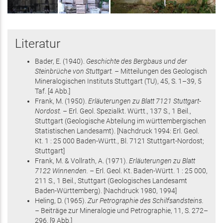
Literatur
Bader, E.
(1940)
.
Geschichte des Bergbaus und der
Steinbrüche von Stuttgart. –
Mitteilungen des Geologisch
Mineralogischen Instituts Stuttgart (TU),
45
,
S. 1–39
, 5
Taf
.
[4 Abb.]
Frank, M.
(1950)
.
Erläuterungen zu Blatt 7121 Stuttgart-
Nordost. –
Erl. Geol. Spezialkt. Württ.,
137 S.
, 1 Beil.
,
Stuttgart
(Geologische Abteilung im württembergischen
Statistischen Landesamt)
.
[Nachdruck 1994: Erl. Geol.
Kt. 1 : 25 000 Baden-Württ., Bl. 7121 Stuttgart-Nordost;
Stuttgart]
Frank, M. & Vollrath, A.
(1971)
.
Erläuterungen zu Blatt
7122 Winnenden. –
Erl. Geol. Kt. Baden-Württ. 1 : 25 000,
211 S.
, 1 Beil.
, Stuttgart
(Geologisches Landesamt
Baden-Württemberg)
.
[Nachdruck 1980, 1994]
Heling, D.
(1965)
.
Zur Petrographie des Schilfsandsteins.
–
Beiträge zur Mineralogie und Petrographie,
11
,
S. 272–
296
.
[9 Abb.]