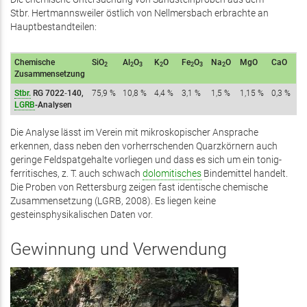
Stbr. Hertmannsweiler östlich von Nellmersbach erbrachte an
Hauptbestandteilen:
Chemische
SiO
Al
O
K
O
Fe
O
Na
O
MgO
CaO
2
2
3
2
2
3
2
Zusammensetzung
Stbr.
RG 7022‑140,
75,9 %
10,8 %
4,4 %
3,1 %
1,5 %
1,15 %
0,3 %
LGRB
-Analysen
Die Analyse lässt im Verein mit mikroskopischer Ansprache
erkennen, dass neben den vorherrschenden Quarzkörnern auch
geringe Feldspatgehalte vorliegen und dass es sich um ein tonig-
ferritisches, z. T. auch schwach
dolomitisches
Bindemittel handelt.
Die Proben von Rettersburg zeigen fast identische chemische
Zusammensetzung (LGRB, 2008). Es liegen keine
gesteinsphysikalischen Daten vor.
Gewinnung und Verwendung