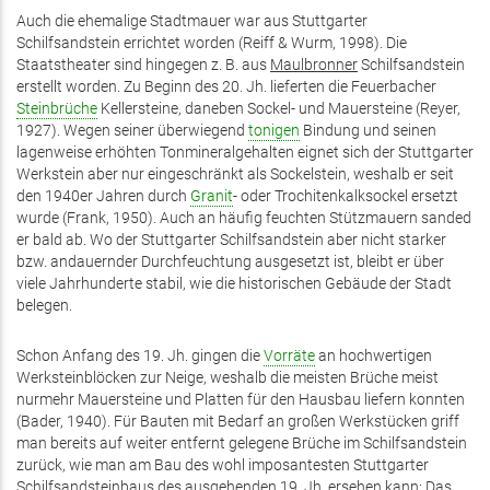
Auch die ehemalige Stadtmauer war aus Stuttgarter
Schilfsandstein errichtet worden (Reiff & Wurm, 1998). Die
Staatstheater sind hingegen z. B. aus
Maulbronner
Schilfsandstein
erstellt worden. Zu Beginn des 20. Jh. lieferten die Feuerbacher
Steinbrüche
Kellersteine, daneben Sockel- und Mauersteine (Reyer,
1927). Wegen seiner überwiegend
tonigen
Bindung und seinen
lagenweise erhöhten Tonmineralgehalten eignet sich der Stuttgarter
Werkstein aber nur eingeschränkt als Sockelstein, weshalb er seit
den 1940er Jahren durch
Granit
- oder Trochitenkalksockel ersetzt
wurde (Frank, 1950). Auch an häufig feuchten Stützmauern sanded
er bald ab. Wo der Stuttgarter Schilfsandstein aber nicht starker
bzw. andauernder Durchfeuchtung ausgesetzt ist, bleibt er über
viele Jahrhunderte stabil, wie die historischen Gebäude der Stadt
belegen.
Schon Anfang des 19. Jh. gingen die
Vorräte
an hochwertigen
Werksteinblöcken zur Neige, weshalb die meisten Brüche meist
nurmehr Mauersteine und Platten für den Hausbau liefern konnten
(Bader, 1940). Für Bauten mit Bedarf an großen Werkstücken griff
man bereits auf weiter entfernt gelegene Brüche im Schilfsandstein
zurück, wie man am Bau des wohl imposantesten Stuttgarter
Schilfsandsteinbaus des ausgehenden 19. Jh. ersehen kann: Das