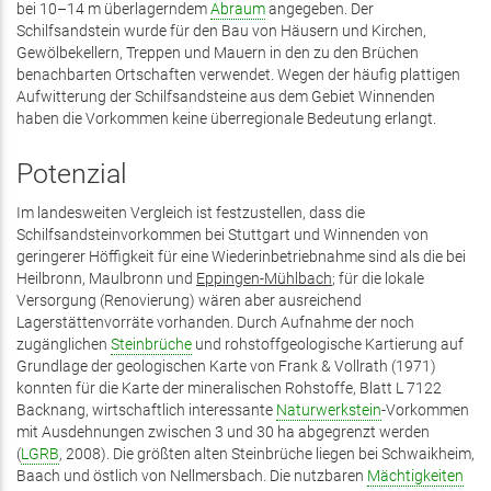
bei 10–14 m überlagerndem
Abraum
angegeben. Der
Schilfsandstein wurde für den Bau von Häusern und Kirchen,
Gewölbekellern, Treppen und Mauern in den zu den Brüchen
benachbarten Ortschaften verwendet. Wegen der häufig plattigen
Aufwitterung der Schilfsandsteine aus dem Gebiet Winnenden
haben die Vorkommen keine überregionale Bedeutung erlangt.
Potenzial
Im landesweiten Vergleich ist festzustellen, dass die
Schilfsandsteinvorkommen bei Stuttgart und Winnenden von
geringerer Höffigkeit für eine Wiederinbetriebnahme sind als die bei
Heilbronn, Maulbronn und
Eppingen-Mühlbach
; für die lokale
Versorgung (Renovierung) wären aber ausreichend
Lagerstättenvorräte vorhanden. Durch Aufnahme der noch
zugänglichen
Steinbrüche
und rohstoffgeologische Kartierung auf
Grundlage der geologischen Karte von Frank & Vollrath (1971)
konnten für die Karte der mineralischen Rohstoffe, Blatt L 7122
Backnang, wirtschaftlich interessante
Naturwerkstein
-Vorkommen
mit Ausdehnungen zwischen 3 und 30 ha abgegrenzt werden
(
LGRB
, 2008). Die größten alten Steinbrüche liegen bei Schwaikheim,
Baach und östlich von Nellmersbach. Die nutzbaren
Mächtigkeiten