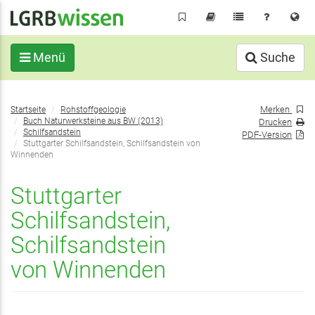
Direkt
zum
Inhalt
Menü
Suche
Sie
Merken
Startseite
Rohstoffgeologie
befinden
Buch Naturwerksteine aus BW (2013)
Drucken
sich
Schilfsandstein
PDF-Version
Stuttgarter Schilfsandstein, Schilf­sandstein von
hier:
Winnenden
Stuttgarter
Schilfsandstein,
Schilf­sandstein
von Winnenden