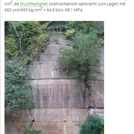
3
cm
, die
Druckfestigkeit
(wahrscheinlich senkrecht zum Lager) mit
2
662 und 695 kg/cm
= 64,9 bzw. 68,1 MPa.