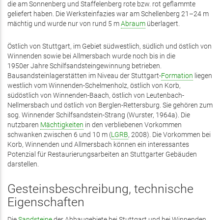
die am Sonnenberg und Staffelenberg rote bzw. rot geflammte
geliefert haben. Die Werksteinfazies war am Schellenberg 21–24 m
mächtig und wurde nur von rund 5 m
Abraum
überlagert.
Östlich von Stuttgart, im Gebiet südwestlich, südlich und östlich von
Winnenden sowie bei Allmersbach wurde noch bis in die
1950er Jahre Schilfsandsteingewinnung betrieben.
Bausandsteinlagerstätten im Niveau der Stuttgart-
Formation
liegen
westlich vom Winnenden-Schelmenholz, östlich von Korb,
südöstlich von Winnenden-Baach, östlich von Leutenbach-
Nellmersbach und östlich von Berglen-Rettersburg. Sie gehören zum
sog. Winnender Schilf­sandstein-Strang (Wurster, 1964a). Die
nutzbaren
Mächtigkeiten
in den verbliebenen Vorkommen
schwanken zwischen 6 und 10 m (
LGRB
, 2008). Die Vorkommen bei
Korb, Winnenden und Allmersbach können ein interessantes
Potenzial für Restaurierungsarbeiten an Stuttgarter Gebäuden
darstellen.
Gesteinsbeschreibung, technische
Eigenschaften
Die
Sandsteine
der Abbaugebiete bei Stuttgart und bei Winnenden