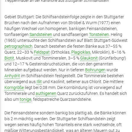
Treppenmauer an der Karlshöhe aus Stuttgarter Schilfsandstein
Gebiet Stuttgart: Die Schilfsandsteinfolge zeigte in den Stuttgarter
Brüchen nach den Aufnahmen von Ströbel & Wurm (1977) einen
häufigen Wechsel von homogenen, bankigen Feinsandsteinen,
tonflaserigen
Sandsteinen
und sandflaserigen
Tonsteinen
. Heling
(1965) untersuchte den Schilfsandstein auf Blatt Stuttgart-Südwest
petrographisch
. Danach bestehen die festen Bänke aus 37–55 %
Quarz, 22–33 %
Feldspat
(Orthoklas,
Plagioklas
, Mikroklin), 8–16 %
Biotit
, Muskovit und Tonmineralen, 3–5 %
Glaukonit
(Grünfärbung!)
und 12–17 % Gesteinsbruchstücken, die von den genannten
Mineralen aufgebaut werden. Nur in tieferen
Bohrungen
wurde
Anhydrit
im Schilfsandstein festgestellt. Die Tonminerale bestehen
überwiegend aus
Illit
und Kaolinit, seltener aus Chlorit. Die mittlere
Korngröße
liegt bei 0,08 mm. Die Kornbindung ist vorwiegend auf
Tonminerale und
authigenen
Quarz zurückzuführen. Es handelt sich
also um
tonige
, feldspatreiche Quarzsandsteine.
Die Feinsandsteine sondern bankig bis plattig ab, die Bänke können
bis 2 m mächtig werden. Der Stuttgarter Schilfsandstein zeigt
wegen seines häufig hohen Tonanteils eine stark wechselnde, oft
mäßige Witterungsbeständigkeit, was an älteren Mauern gut zu