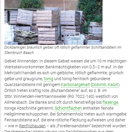
Dickbankiger, bräunlich gelber, oft rötlich geflammter Schilfsandstein im
Steinbruch Baach
Gebiet Winnenden: In diesem Gebiet weisen die um 10 m mächtigen
Werksteinvorkommen Bankmächtigkeiten von 0,5–2 m auf. In der
Mehrzahl handelt es sich um gelbliche, rötlich geflammte, grünlich
gelbe und graugrüne,
tonig
und tonig-ferritisch gebundene
Quarzsandsteine mit geringem
Karbonatgehalt
(
Dolomit
,
Kalzit
).
Örtlich treten kräftig rote „Blutsandsteine“ auf, so z. B. im
Stbr. Winnenden-Hertmannsweiler (RG 7022‑140) westlich von
Allmersbach. Die Bänke sind oft durch feinstreifige bis
flaserige
,
tonige Abschnitte getrennt,
Schichtflächen
enthalten feinste
Hellglimmerschüppchen. Bei Schelmernholz treten auch warmgelbe
Feinsandsteine auf, die eine rötliche Fleckung aufweisen und daher
– wie in
Renfrizhausen
– als „Forellensandstein“ bezeichnet wurden.
Die chemische Untersuchung von Sandsteinproben aus dem