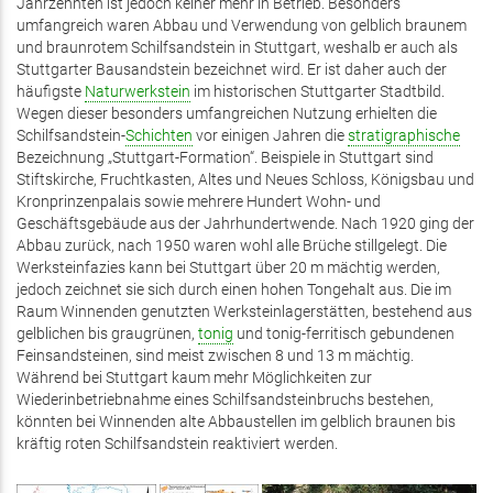
Jahrzehnten ist jedoch keiner mehr in Betrieb. Besonders
umfangreich waren Abbau und Verwendung von gelblich braunem
und braunrotem Schilfsandstein in Stuttgart, weshalb er auch als
Stuttgarter Bausandstein bezeichnet wird. Er ist daher auch der
häufigste
Naturwerkstein
im historischen Stuttgarter Stadtbild.
Wegen dieser besonders umfangreichen Nutzung erhielten die
Schilfsandstein-
Schichten
vor einigen Jahren die
stratigraphische
Bezeichnung „Stuttgart-Formation“. Beispiele in Stuttgart sind
Stiftskirche, Fruchtkasten, Altes und Neues Schloss, Königsbau und
Kronprinzenpalais sowie mehrere Hundert Wohn- und
Geschäftsgebäude aus der Jahrhundertwende. Nach 1920 ging der
Abbau zurück, nach 1950 waren wohl alle Brüche stillgelegt. Die
Werksteinfazies kann bei Stuttgart über 20 m mächtig werden,
jedoch zeichnet sie sich durch einen hohen Tongehalt aus. Die im
Raum Winnenden genutzten Werksteinlagerstätten, bestehend aus
gelblichen bis graugrünen,
tonig
und tonig-ferritisch gebundenen
Feinsandsteinen, sind meist zwischen 8 und 13 m mächtig.
Während bei Stuttgart kaum mehr Möglichkeiten zur
Wiederinbetriebnahme eines Schilfsandsteinbruchs bestehen,
könnten bei Winnenden alte Abbaustellen im gelblich braunen bis
kräftig roten Schilfsandstein reaktiviert werden.