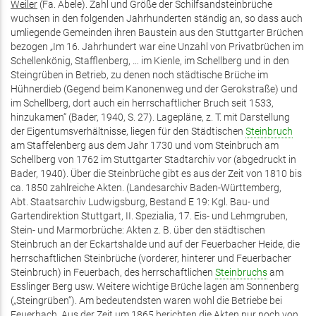
Weiler
(Fa. Abele). Zahl und Größe der Schilfsandsteinbrüche
wuchsen in den folgenden Jahrhunderten ständig an, so dass auch
umliegende Gemeinden ihren Baustein aus den Stuttgarter Brüchen
bezogen „Im 16. Jahrhundert war eine Unzahl von Privatbrüchen im
Schellenkönig, Stafflenberg, … im Kienle, im Schellberg und in den
Steingrüben in Betrieb, zu denen noch städtische Brüche im
Hühnerdieb (Gegend beim Kanonenweg und der Gerokstraße) und
im Schellberg, dort auch ein herrschaftlicher Bruch seit 1533,
hinzukamen“ (Bader, 1940, S. 27). Lagepläne, z. T. mit Darstellung
der Eigentumsverhältnisse, liegen für den Städtischen
Steinbruch
am Staffelenberg aus dem Jahr 1730 und vom Steinbruch am
Schellberg von 1762 im Stuttgarter Stadtarchiv vor (abgedruckt in
Bader, 1940). Über die Steinbrüche gibt es aus der Zeit von 1810 bis
ca. 1850 zahlreiche Akten. (Landesarchiv Baden-Württemberg,
Abt. Staatsarchiv Ludwigsburg, Bestand E 19: Kgl. Bau- und
Gartendirektion Stuttgart, II. Spezialia, 17. Eis- und Lehmgruben,
Stein- und Marmorbrüche: Akten z. B. über den städtischen
Steinbruch an der Eckartshalde und auf der Feuerbacher Heide, die
herrschaftlichen Steinbrüche (vorderer, hinterer und Feuerbacher
Steinbruch) in Feuerbach, des herrschaftlichen
Steinbruchs
am
Esslinger Berg usw. Weitere wichtige Brüche lagen am Sonnenberg
(„Steingrüben“). Am bedeutendsten waren wohl die Betriebe bei
Feuerbach. Aus der Zeit um 1865 berichten die Akten nur noch von