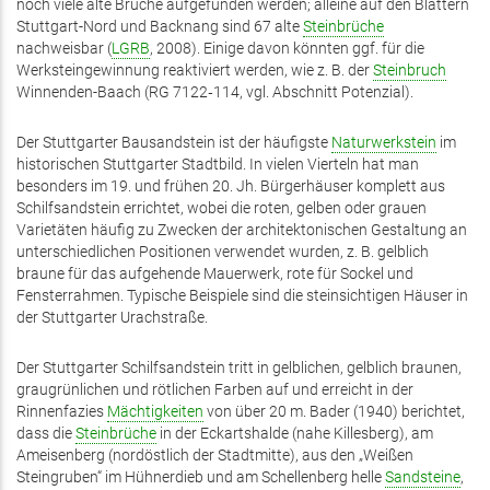
noch viele alte Brüche aufgefunden werden; alleine auf den Blättern
Stuttgart-Nord und Backnang sind 67 alte
Steinbrüche
nachweisbar (
LGRB
, 2008). Einige davon könnten ggf. für die
Werksteingewinnung reaktiviert werden, wie z. B. der
Steinbruch
Winnenden-Baach (RG 7122‑114, vgl. Abschnitt Potenzial).
Der Stuttgarter Bausandstein ist der häufigste
Naturwerkstein
im
historischen Stuttgarter Stadtbild. In vielen Vierteln hat man
besonders im 19. und frühen 20. Jh. Bürgerhäuser komplett aus
Schilfsandstein errichtet, wobei die roten, gelben oder grauen
Varietäten häufig zu Zwecken der architektonischen Gestaltung an
unterschiedlichen Positionen verwendet wurden, z. B. gelblich
braune für das aufgehende Mauerwerk, rote für Sockel und
Fensterrahmen. Typische Beispiele sind die steinsichtigen Häuser in
der Stuttgarter Urachstraße.
Der Stuttgarter Schilfsandstein tritt in gelblichen, gelblich braunen,
graugrünlichen und rötlichen Farben auf und erreicht in der
Rinnenfazies
Mächtigkeiten
von über 20 m. Bader (1940) berichtet,
dass die
Steinbrüche
in der Eckartshalde (nahe Killesberg), am
Ameisenberg (nordöstlich der Stadtmitte), aus den „Weißen
Steingruben“ im Hühnerdieb und am Schellenberg helle
Sandsteine
,