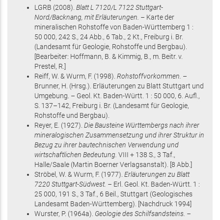
LGRB
(2008)
.
Blatt L 7120/L 7122 Stuttgart-
Nord/Backnang, mit Erläuterungen. –
Karte der
mineralischen Rohstoffe von Baden-Württemberg 1 :
50 000,
242 S.
, 24 Abb., 6 Tab., 2 Kt.
, Freiburg i. Br.
(Landesamt für Geologie, Rohstoffe und Bergbau)
.
[Bearbeiter: Hoffmann, B. & Kimmig, B., m. Beitr. v.
Prestel, R.]
Reiff, W. & Wurm, F.
(1998)
.
Rohstoffvorkommen.
–
Brunner, H. (Hrsg.)
.
Erläuterungen zu Blatt Stuttgart und
Umgebung. – Geol. Kt. Baden-Württ. 1 : 50 000
,
6. Aufl.,
S. 137–142
, Freiburg i. Br.
(Landesamt für Geologie,
Rohstoffe und Bergbau)
.
Reyer, E.
(1927)
.
Die Bausteine Württembergs nach ihrer
mineralogischen Zusammensetzung und ihrer Struktur in
Bezug zu ihrer bautechnischen Verwendung und
wirtschaftlichen Bedeutung.
VIII + 138 S.
, 3 Taf.
,
Halle/Saale
(Martin Boerner Verlagsanstalt)
.
[8 Abb.]
Ströbel, W. & Wurm, F.
(1977)
.
Erläuterungen zu Blatt
7220 Stuttgart-Südwest. –
Erl. Geol. Kt. Baden-Württ. 1 :
25 000,
191 S.
, 3 Taf., 6 Beil.
, Stuttgart
(Geologisches
Landesamt Baden-Württemberg)
.
[Nachdruck 1994]
Wurster, P.
(1964
a
)
.
Geologie des Schilfsandsteins. –