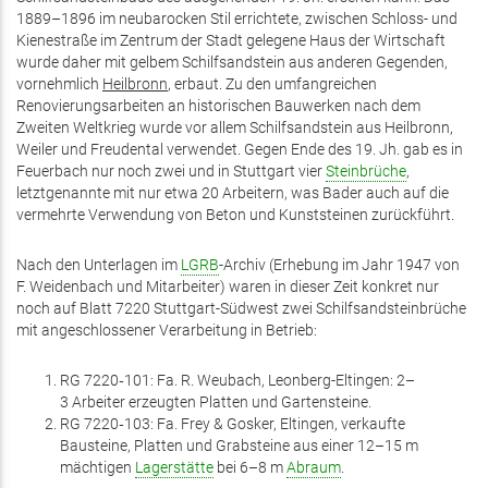
1889–1896 im neubarocken Stil errichtete, zwischen Schloss- und
Kienestraße im Zentrum der Stadt gelegene Haus der Wirtschaft
wurde daher mit gelbem Schilfsandstein aus anderen Gegenden,
vornehmlich
Heilbronn
, erbaut. Zu den umfangreichen
Renovierungsarbeiten an historischen Bauwerken nach dem
Zweiten Weltkrieg wurde vor allem Schilfsandstein aus Heilbronn,
Weiler und Freudental verwendet. Gegen Ende des 19. Jh. gab es in
Feuerbach nur noch zwei und in Stuttgart vier
Steinbrüche
,
letztgenannte mit nur etwa 20 Arbeitern, was Bader auch auf die
vermehrte Verwendung von Beton und Kunststeinen zurückführt.
Nach den Unterlagen im
LGRB
-Archiv (Erhebung im Jahr 1947 von
F. Weidenbach und Mitarbeiter) waren in dieser Zeit konkret nur
noch auf Blatt 7220 Stuttgart-Südwest zwei Schilfsandsteinbrüche
mit angeschlossener Verarbeitung in Betrieb:
RG 7220‑101: Fa. R. Weubach, Leonberg-Eltingen: 2–
3 Arbeiter erzeugten Platten und Gartensteine.
RG 7220‑103: Fa. Frey & Gosker, Eltingen, verkaufte
Bausteine, Platten und Grabsteine aus einer 12–15 m
mächtigen
Lagerstätte
bei 6–8 m
Abraum
.