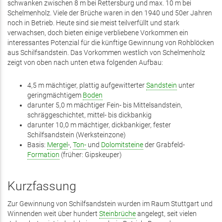
schwanken zwischen 8 m bei Rettersburg und max. 10 m bei
Schelmenholz. Viele der Brüche waren in den 1940 und 50er Jahren
noch in Betrieb. Heute sind sie meist teilverfüllt und stark
verwachsen, doch bieten einige verbliebene Vorkommen ein
interessantes Potenzial für die künftige Gewinnung von Rohblöcken
aus Schilfsandstein. Das Vorkommen westlich von Schelmenholz
zeigt von oben nach unten etwa folgenden Aufbau:
4,5 m mächtiger, plattig aufgewitterter
Sandstein
unter
geringmächtigem
Boden
darunter 5,0 m mächtiger Fein- bis Mittelsandstein,
schräggeschichtet, mittel- bis dickbankig
darunter 10,0 m mächtiger, dickbankiger, fester
Schilfsandstein (Werksteinzone)
Basis:
Mergel
-,
Ton-
und
Dolomitsteine
der Grabfeld-
Formation
(früher: Gipskeuper)
Kurzfassung
Zur Gewinnung von Schilfsandstein wurden im Raum Stuttgart und
Winnenden weit über hundert
Steinbrüche
angelegt, seit vielen