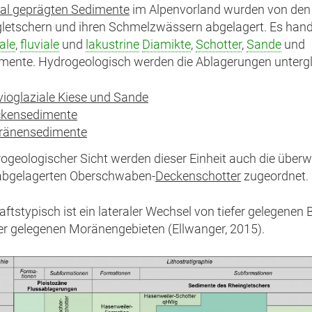
ial geprägten Sedimente
im Alpenvorland wurden von de
letschern und ihren Schmelzwässern abgelagert. Es hande
ale
,
fluviale
und
lakustrine
Diamikte
,
Schotter
,
Sande
und
mente. Hydrogeologisch werden die Ablagerungen untergli
vioglaziale Kiese und Sande
kensedimente
ränensedimente
ogeologischer Sicht werden dieser Einheit auch die über
bgelagerten Oberschwaben-
Deckenschotter
zugeordnet.
ftstypisch ist ein lateraler Wechsel von tiefer gelegenen
r gelegenen Moränengebieten (Ellwanger, 2015).