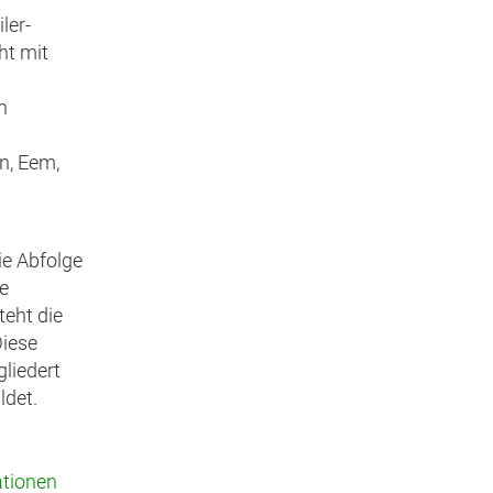
ler-
ht mit
n
n, Eem,
ie Abfolge
e
teht die
Diese
liedert
ldet.
tionen