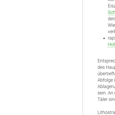
Eis
Sch
den
Wie
ver
rap
Ho
Entsprec
des Haup
übertief
Abfolge 
Ablageru
sein. An
Täler sin
Lithostr