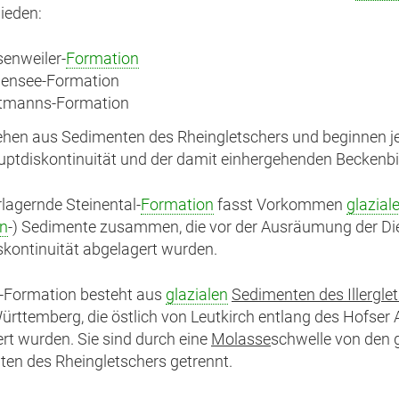
ieden:
enweiler-
Formation
mensee-Formation
tmanns-Formation
ehen aus Sedimenten des Rheingletschers und beginnen je
uptdiskontinuität und der damit einhergehenden Beckenbi
rlagernde Steinental-
Formation
fasst Vorkommen
glaziale
n
-) Sedimente zusammen, die vor der Ausräumung der D
kontinuität abgelagert wurden.
-Formation besteht aus
glazialen
Sedimenten des Illergle
rttemberg, die östlich von Leutkirch entlang des Hofser 
rt wurden. Sie sind durch eine
Molasse
schwelle von den g
en des Rheingletschers getrennt.