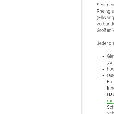
Sediment
Rheingle
(Ellwang
verbunde
Großen V
Jeder die
Gle
„Au
hoc
ras
Ero
Inn
Hau
mor
Sch
Sch