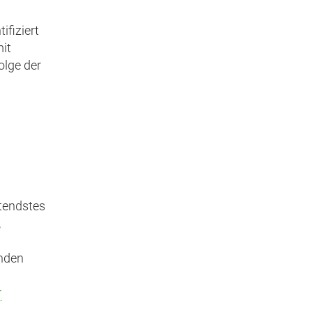
ifiziert
mit
olge der
utendstes
,
enden
r