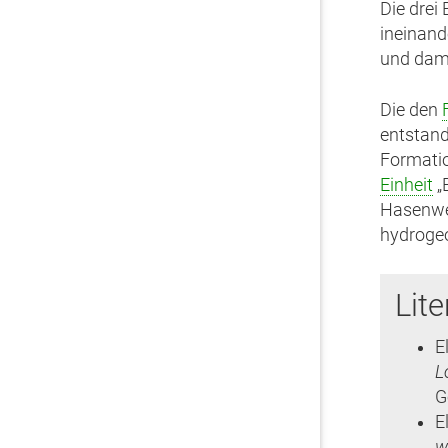
Die drei 
ineinand
und dami
Die den
entstan
Formati
Einheit
„
Hasenwei
hydrogeo
Lite
E
L
G
E
w