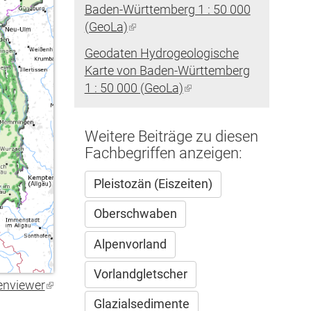
Baden-Württemberg 1 : 50 000
(GeoLa)
(Link
ist
Geodaten Hydrogeologische
extern)
Karte von Baden-Württemberg
1 : 50 000 (GeoLa)
(Link
ist
extern)
Weitere Beiträge zu diesen
Fachbegriffen anzeigen:
Pleistozän (Eiszeiten)
Oberschwaben
Alpenvorland
Vorlandgletscher
enviewer
(Link
ist
Glazialsedimente