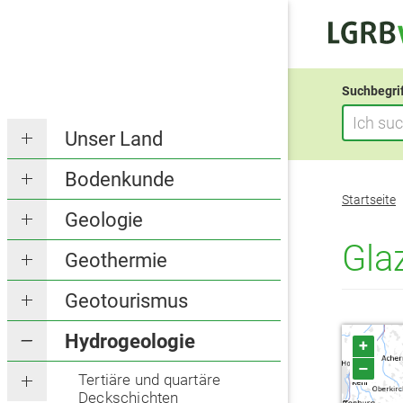
Suchbegri
Unser Land
Bodenkunde
Sie
Startseite
befinden
Geologie
sich
Gla
Geothermie
hier:
Geotourismus
Hydrogeologie
+
–
Tertiäre und quartäre
Deckschichten