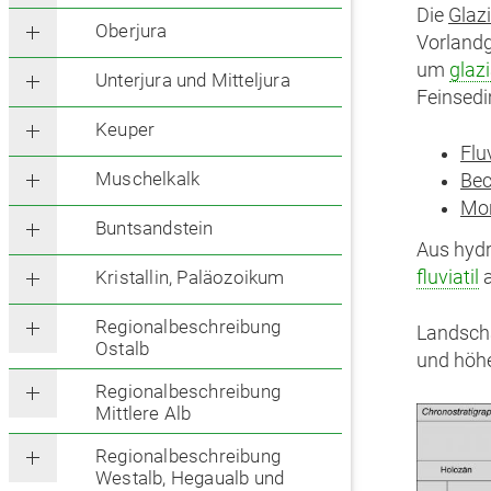
Die
Glaz
Oberjura
Vorlandg
um
glazi
Unterjura und Mitteljura
Feinsedi
Keuper
Flu
Muschelkalk
Bec
Mo
Buntsandstein
Aus hydr
fluviatil
a
Kristallin, Paläozoikum
Regionalbeschreibung
Landscha
Ostalb
und höhe
Regionalbeschreibung
Mittlere Alb
Regionalbeschreibung
Westalb, Hegaualb und