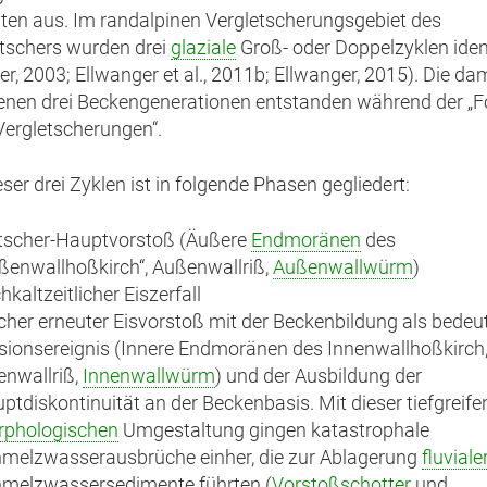
en aus. Im randalpinen Vergletscherungsgebiet des
tschers wurden drei
glaziale
Groß- oder Doppelzyklen ident
er, 2003; Ellwanger et al., 2011b; Ellwanger, 2015). Die da
nen drei Beckengenerationen entstanden während der „F
ergletscherungen“.
ser drei Zyklen ist in folgende Phasen gegliedert:
tscher-Hauptvorstoß (Äußere
Endmoränen
des
ßenwallhoßkirch“, Außenwallriß,
Außenwallwürm
)
hkaltzeitlicher Eiszerfall
cher erneuter Eisvorstoß mit der Beckenbildung als bede
sionsereignis (Innere Endmoränen des Innenwallhoßkirch
enwallriß,
Innenwallwürm
) und der Ausbildung der
ptdiskontinuität an der Beckenbasis. Mit dieser tiefgreif
phologischen
Umgestaltung gingen katastrophale
melzwasserausbrüche einher, die zur Ablagerung
fluviale
melzwassersedimente führten (
Vorstoßschotter
und