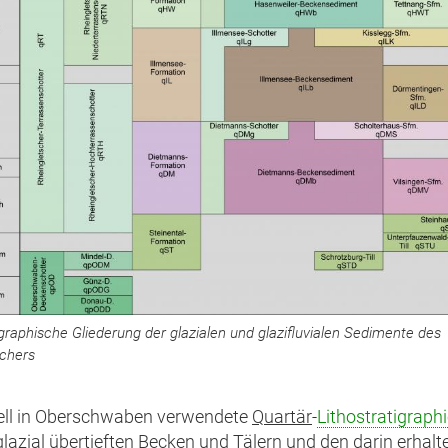
igraphische Gliederung der glazialen und glazifluvialen Sedimente des
schers
ell in Oberschwaben verwendete
Quartär
-
Lithostratigraph
lazial übertieften Becken und Tälern und den darin erhal