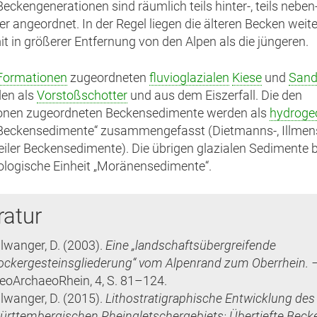
Beckengenerationen sind räumlich teils hinter-, teils neben-
er angeordnet. In der Regel liegen die älteren Becken weit
t in größerer Entfernung von den Alpen als die jüngeren.
Formationen
zugeordneten
fluvioglazialen
Kiese
und
Sand
den als
Vorstoßschotter
und aus dem Eiszerfall. Die den
onen zugeordneten Beckensedimente werden als
hydroge
Beckensedimente“ zusammengefasst (Dietmanns-, Illmens
ler Beckensedimente). Die übrigen glazialen Sedimente b
logische Einheit „Moränensedimente“.
ratur
llwanger, D.
(2003)
.
Eine „landschaftsübergreifende
ockergesteinsgliederung“ vom Alpenrand zum Oberrhein. 
eoArchaeoRhein,
4
,
S. 81–124
.
llwanger, D.
(2015)
.
Lithostratigraphische Entwicklung des
ürttembergischen Rheingletschergebiets: Übertiefte Beck