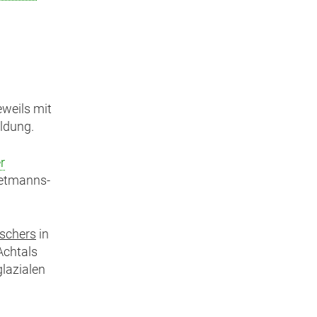
weils mit
ldung.
r
ietmanns-
tschers
in
Achtals
lazialen