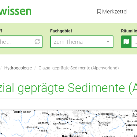
Direkt
zum
Merkzettel
Inhalt
ff
Fachgebiet
Räumlic
zum Thema
Hydrogeologie
Glazial geprägte Sedimente (Alpenvorland)
zial geprägte Sedimente (