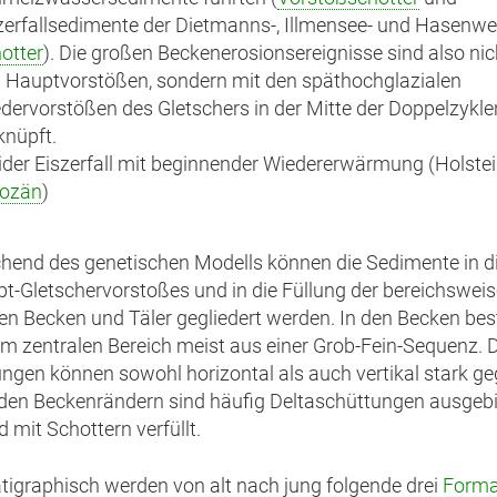
zerfallsedimente der Dietmanns-, Illmensee- und Hasenwei
otter
). Die großen Beckenerosionsereignisse sind also nic
 Hauptvorstößen, sondern mit den späthochglazialen
dervorstößen des Gletschers in der Mitte der Doppelzykle
knüpft.
ider Eiszerfall mit beginnender Wiedererwärmung (Holstei
lozän
)
hend des genetischen Modells können die Sedimente in d
t-Gletschervorstoßes und in die Füllung der bereichsweis
ten Becken und Täler gegliedert werden. In den Becken bes
im zentralen Bereich meist aus einer Grob-Fein-Sequenz. 
ngen können sowohl horizontal als auch vertikal stark geg
 den Beckenrändern sind häufig Deltaschüttungen ausgebi
d mit Schottern verfüllt.
atigraphisch werden von alt nach jung folgende drei
Forma