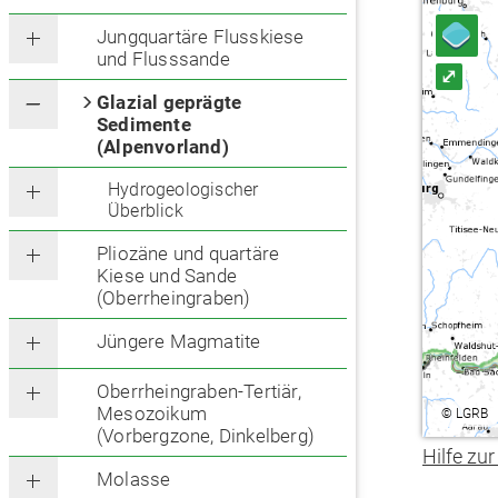
Jungquartäre Flusskiese
und Flusssande
⤢
Glazial geprägte
Sedimente
(Alpenvorland)
Hydrogeologischer
Überblick
Pliozäne und quartäre
Kiese und Sande
(Oberrheingraben)
Jüngere Magmatite
Oberrheingraben-Tertiär,
Mesozoikum
©
LGRB
(Vorbergzone, Dinkelberg)
Hilfe zur
Molasse