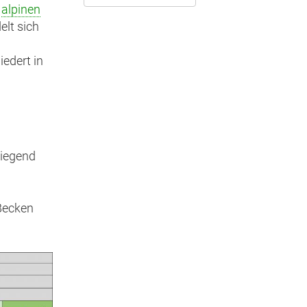
extern)
n
alpinen
lt sich
edert in
wiegend
 Becken