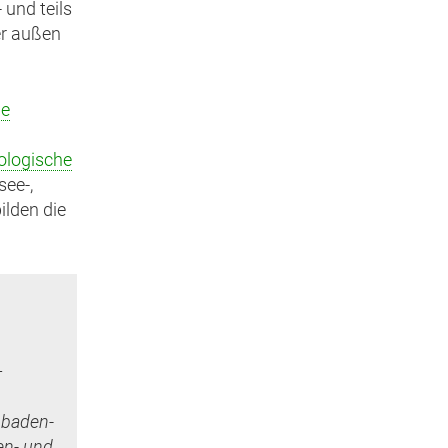
 und teils
er außen
e
ologische
ee-,
ilden die
–
 baden-
en- und