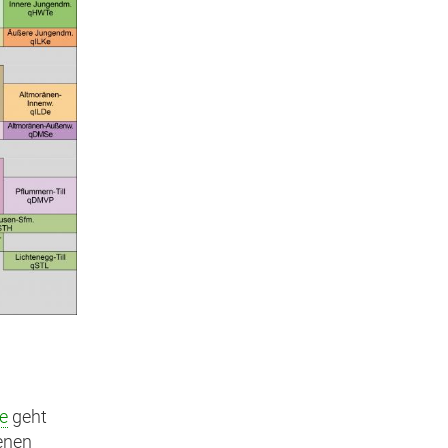
ie
geht
tenen