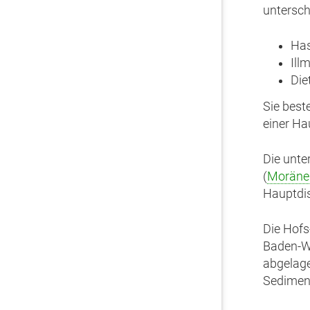
untersch
Has
Ill
Die
Sie best
einer Ha
Die unte
(
Moräne
Hauptdis
Die Hofs
Baden-Wü
abgelage
Sediment