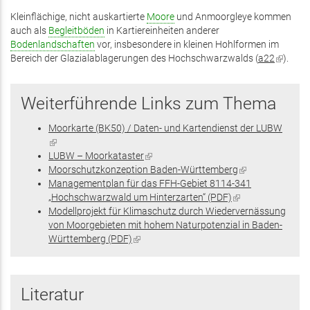
Kleinflächige, nicht auskartierte
Moore
und Anmoorgleye kommen
auch als
Begleitböden
in Kartiereinheiten anderer
Bodenlandschaften
vor, insbesondere in kleinen Hohlformen im
Bereich der Glazialablagerungen des Hochschwarzwalds (
a22
(Link
).
ist
extern)
Weiterführende Links zum Thema
Moorkarte (BK50) / Daten- und Kartendienst der LUBW
(Link
ist
LUBW – Moorkataster
(Link
extern)
Moorschutzkonzeption Baden-Württemberg
ist
(Link
Managementplan für das FFH-Gebiet 8114-341
extern)
ist
„Hochschwarzwald um Hinterzarten“ (PDF)
(Link
extern)
Modellprojekt für Klimaschutz durch Wiedervernässung
ist
von Moorgebieten mit hohem Naturpotenzial in Baden-
extern)
Württemberg (PDF)
(Link
ist
extern)
Literatur