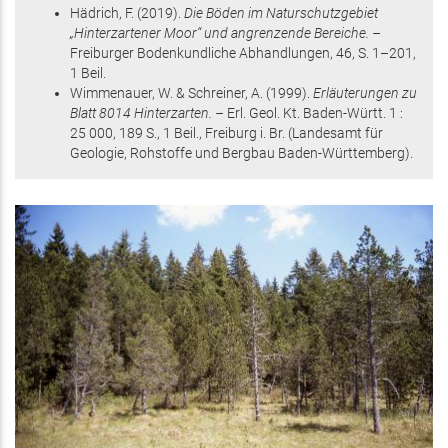
Hädrich, F.
(2019)
.
Die Böden im Naturschutzgebiet
„Hinterzartener Moor“ und angrenzende Bereiche. –
Freiburger Bodenkundliche Abhandlungen,
46
,
S. 1–201
,
1 Beil
.
Wimmenauer, W. & Schreiner, A.
(1999)
.
Erläuterungen zu
Blatt 8014 Hinterzarten. –
Erl. Geol. Kt. Baden-Württ. 1 :
25 000,
189 S.
, 1 Beil.
, Freiburg i. Br.
(Landesamt für
Geologie, Rohstoffe und Bergbau Baden-Württemberg)
.