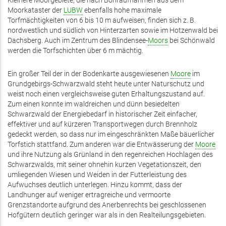
Kleinere Moorgebiete, die nach Bohraufnahmen aus dem
Moorkataster der
LUBW
ebenfalls hohe maximale
Torfmächtigkeiten von 6 bis 10 m aufweisen, finden sich z. B.
nordwestlich und südlich von Hinterzarten sowie im Hotzenwald bei
Dachsberg. Auch im Zentrum des Blindensee-
Moors
bei Schönwald
werden die Torfschichten über 6 m mächtig.
Ein großer Teil der in der Bodenkarte ausgewiesenen
Moore
im
Grundgebirgs-Schwarzwald steht heute unter Naturschutz und
weist noch einen vergleichsweise guten Erhaltungszustand auf.
Zum einen konnte im waldreichen und dünn besiedelten
Schwarzwald der Energiebedarf in historischer Zeit einfacher,
effektiver und auf kürzeren Transportwegen durch Brennholz
gedeckt werden, so dass nur im eingeschränkten Maße bäuerlicher
Torfstich stattfand. Zum anderen war die Entwässerung der
Moore
und ihre Nutzung als Grünland in den regenreichen Hochlagen des
Schwarzwalds, mit seiner ohnehin kurzen Vegetationszeit, den
umliegenden Wiesen und Weiden in der Futterleistung des
Aufwuchses deutlich unterlegen. Hinzu kommt, dass der
Landhunger auf weniger ertragreiche und vermoorte
Grenzstandorte aufgrund des Anerbenrechts bei geschlossenen
Hofgütern deutlich geringer war als in den Realteilungsgebieten.