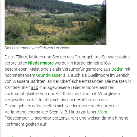
Das Urseemoor westlich von Lenzkirch
Die in Tälern, Mulden und Senken des Grundgebirgs-Schwarzwalds
verbreiteten
Niedermoore
werden in Kartiereinheit
a10
(Link
beschrieben. Meist sind sie als Versumpfungsmoore aus
ist
Böden
mit
hochstehendem
Grundwasser
, z. T. auch als Quellmoore im Bereich
extern)
von Wasseraustritten, an der Oberfläche entstanden. Die meisten in
Kartiereinheit
a10
(Link
ausgewiesenen Niedermoore besitzen
Torfmächtigkeiten von nur 3–10 dm und sind mit Moorgleyen
ist
vergesellschaftet. In abgeschlossenen Hohlformen des
extern)
Glazialgebiets entwickelten sich Niedermoore auch durch die
Verlandung ehemaliger Seen (z. B. Hinterzartener
Moor
,
Feldseemoor, Urseemoor bei Lenzkirch) und weisen dann oft hohe
Torfmächtigkeiten auf.