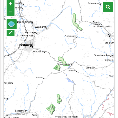
+
–
⤢