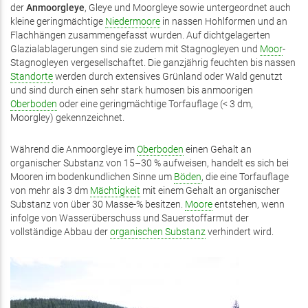
der
Anmoorgleye
, Gleye und Moorgleye sowie untergeordnet auch
ist
kleine geringmächtige
Niedermoore
in nassen Hohlformen und an
extern)
Flachhängen zusammengefasst wurden. Auf dichtgelagerten
Glazialablagerungen sind sie zudem mit Stagnogleyen und
Moor
-
Stagnogleyen vergesellschaftet. Die ganzjährig feuchten bis nassen
Standorte
werden durch extensives Grünland oder Wald genutzt
und sind durch einen sehr stark humosen bis anmoorigen
Oberboden
oder eine geringmächtige Torfauflage (< 3 dm,
Moorgley) gekennzeichnet.
Während die Anmoorgleye im
Oberboden
einen Gehalt an
organischer Substanz von 15–30 % aufweisen, handelt es sich bei
Mooren im bodenkundlichen Sinne um
Böden
, die eine Torfauflage
von mehr als 3 dm
Mächtigkeit
mit einem Gehalt an organischer
Substanz von über 30 Masse-% besitzen.
Moore
entstehen, wenn
infolge von Wasserüberschuss und Sauerstoffarmut der
vollständige Abbau der
organischen Substanz
verhindert wird.