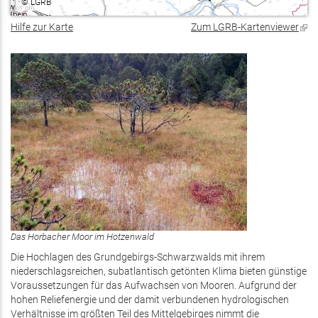
©
LGRB
Hilfe zur Karte
Zum LGRB-Kartenviewer
(Lin
ist
exte
Das Horbacher Moor im Hotzenwald
Die Hochlagen des Grundgebirgs-Schwarzwalds mit ihrem
niederschlagsreichen, subatlantisch getönten Klima bieten günstige
Voraussetzungen für das Aufwachsen von Mooren. Aufgrund der
hohen Reliefenergie und der damit verbundenen hydrologischen
Verhältnisse im größten Teil des Mittelgebirges nimmt die