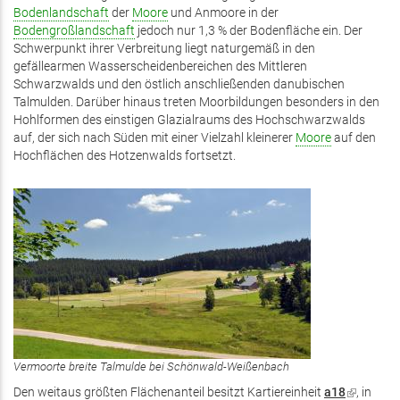
Bodenlandschaft
der
Moore
und Anmoore in der
Bodengroßlandschaft
jedoch nur 1,3 % der Bodenfläche ein. Der
Schwerpunkt ihrer Verbreitung liegt naturgemäß in den
gefällearmen Wasserscheidenbereichen des Mittleren
Schwarzwalds und den östlich anschließenden danubischen
Talmulden. Darüber hinaus treten Moorbildungen besonders in den
Hohlformen des einstigen Glazialraums des Hochschwarzwalds
auf, der sich nach Süden mit einer Vielzahl kleinerer
Moore
auf den
Hochflächen des Hotzenwalds fortsetzt.
Vermoorte breite Talmulde bei Schönwald-Weißenbach
Den weitaus größten Flächenanteil besitzt Kartiereinheit
a18
(Link
, in