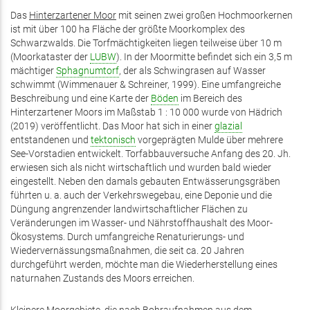
Das
Hinterzartener Moor
mit seinen zwei großen Hochmoorkernen
ist mit über 100 ha Fläche der größte Moorkomplex des
Schwarzwalds. Die Torfmächtigkeiten liegen teilweise über 10 m
(Moorkataster der
LUBW
). In der Moormitte befindet sich ein 3,5 m
mächtiger
Sphagnumtorf
, der als Schwingrasen auf Wasser
schwimmt (Wimmenauer & Schreiner, 1999). Eine umfangreiche
Beschreibung und eine Karte der
Böden
im Bereich des
Hinterzartener Moors im Maßstab 1 : 10 000 wurde von Hädrich
(2019) veröffentlicht. Das Moor hat sich in einer
glazial
entstandenen und
tektonisch
vorgeprägten Mulde über mehrere
See-Vorstadien entwickelt. Torfabbauversuche Anfang des 20. Jh.
erwiesen sich als nicht wirtschaftlich und wurden bald wieder
eingestellt. Neben den damals gebauten Entwässerungsgräben
führten u. a. auch der Verkehrswegebau, eine Deponie und die
Düngung angrenzender landwirtschaftlicher Flächen zu
Veränderungen im Wasser- und Nährstoffhaushalt des Moor-
Ökosystems. Durch umfangreiche Renaturierungs- und
Wiedervernässungsmaßnahmen, die seit ca. 20 Jahren
durchgeführt werden, möchte man die Wiederherstellung eines
naturnahen Zustands des Moors erreichen.