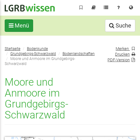
Direkt
zum
Inhalt
Menü
Suche
Sie
Merken
Startseite
Bodenkunde
befinden
Grundgebirgs-Schwarzwald
Bodenlandschaften
Drucken
sich
Moore und Anmoore im Grundgebirgs-
PDF-Version
Schwarzwald
hier:
Moore und
Anmoore im
Grundgebirgs-
Schwarzwald