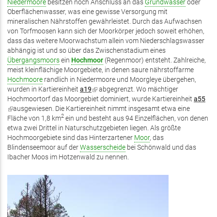
Niedermoore
besitzen noch Anschluss an das
Grundwasser
oder
Oberflächenwasser, was eine gewisse Versorgung mit
mineralischen Nährstoffen gewährleistet. Durch das Aufwachsen
von Torfmoosen kann sich der Moorkörper jedoch soweit erhöhen,
dass das weitere Moorwachstum allein vom Niederschlagswasser
abhängig ist und so über das Zwischenstadium eines
Übergangsmoors
ein
Hochmoor
(Regenmoor) entsteht. Zahlreiche,
meist kleinflächige Moorgebiete, in denen saure nährstoffarme
Hochmoore
randlich in Niedermoore und Moorgleye übergehen,
wurden in Kartiereinheit
a19
(Link
abgegrenzt. Wo mächtiger
Hochmoortorf das Moorgebiet dominiert, wurde Kartiereinheit
ist
a55
(Link
ausgewiesen. Die Kartiereinheit nimmt insgesamt etwa eine
extern)
2
ist
Fläche von 1,8 km
ein und besteht aus 94 Einzelflächen, von denen
extern)
etwa zwei Drittel in Naturschutzgebieten liegen. Als größte
Hochmoorgebiete sind das Hinterzartener
Moor
, das
Blindenseemoor auf der
Wasserscheide
bei Schönwald und das
Ibacher Moos im Hotzenwald zu nennen.