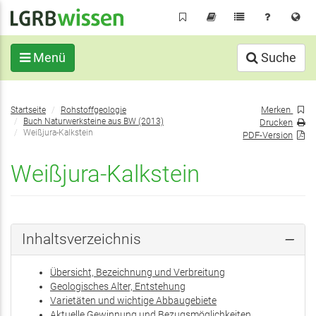
Direkt
zum
Inhalt
Menü
Suche
Sie
Merken
Startseite
Rohstoffgeologie
befinden
Buch Naturwerksteine aus BW (2013)
Drucken
sich
Weißjura-Kalkstein
PDF-Version
hier:
Weißjura-Kalkstein
Inhaltsverzeichnis
Übersicht, Bezeichnung und Verbreitung
Geologisches Alter, Entstehung
Varietäten und wichtige Abbaugebiete
Aktuelle Gewinnung und Bezugsmöglichkeiten