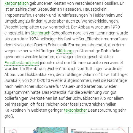
karbonatisch
gebundenen Resten von verschiedenen Fossilien. Er
ist an zahlreichen Gebäuden an Fassaden, Haussockeln,
Treppenstufen, Fenster- und Türeinfassungen in Heidenheim und
Umgebung zu finden, wurde aber auch zu Wandverkleidungen,
Waschtischplatten usw. verarbeitet. Der Abbau wurde um 1970
eingestellt. Im
Steinbruch
Schopfloch nördlich von Lenningen wurde
bis zum Jahr 1974 hellbeiger bis fast weißer „Elfenbeinmarmor“ aus
dem Niveau der Oberen Felsenkalk-Formation abgebaut, aus dem
wegen seiner weitständigen
Klüftung
großformatige Rohblöcke
gewonnen werden konnten, die wegen der eingeschränkten
Frostbeständigkeit
jedoch meist nur für Innenarbeiten verwendet
wurden. Im Steinbruch „Eichen“ nördlich von Tuttlingen wurde der
Abbau von Dickbankkalken, dem Tuttlinger „Marmor“ bzw. Tuttlinger
Jurakalk, von 2010-2013 wieder aufgenommen, weil die Nachfrage
nach heimischer Blockware für Mauer- und Gartenbau wieder
zugenommen hatte. Das Potenzial für die Gewinnung von gut
polierfähigen Werksteinen ist auf der Schwäbischen Alb vor allem
bei massigen, oft fossilreichen oder fossilschuttreichen hellen
Kalksteinen in Gebieten geringer
tektonischer
Beanspruchung sehr
groß.