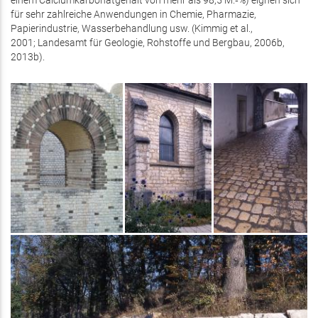
einem Calciumkarbonatgehalt von mehr als 98,5 M.‑%) eignen sich
für sehr zahlreiche Anwendungen in Chemie, Pharmazie,
Papierindustrie, Wasserbehandlung usw. (Kimmig et al.,
2001; Landesamt für Geologie, Rohstoffe und Bergbau, 2006b,
2013b).