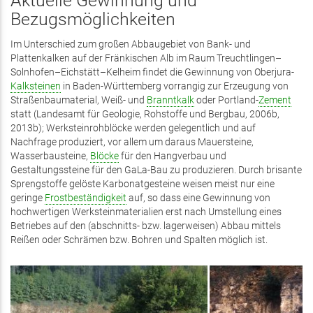
Aktuelle Gewinnung und
Bezugsmöglichkeiten
Im Unterschied zum großen Abbaugebiet von Bank- und
Plattenkalken auf der Fränkischen Alb im Raum Treuchtlingen–
Solnhofen–Eichstätt–Kelheim findet die Gewinnung von Oberjura-
Kalksteinen
in Baden-Württemberg vorrangig zur Erzeugung von
Straßenbaumaterial, Weiß- und
Branntkalk
oder Portland-
Zement
statt (Landesamt für Geologie, Rohstoffe und Bergbau, 2006b,
2013b); Werksteinrohblöcke werden gelegentlich und auf
Nachfrage produziert, vor allem um daraus Mauersteine,
Wasserbausteine,
Blöcke
für den Hangverbau und
Gestaltungssteine für den GaLa-Bau zu produzieren. Durch brisante
Sprengstoffe gelöste Karbonatgesteine weisen meist nur eine
geringe
Frostbeständigkeit
auf, so dass eine Gewinnung von
hochwertigen Werksteinmaterialien erst nach ­Umstellung eines
Betriebes auf den ­(abschnitts- bzw. lagerweisen) Abbau mittels
Reißen oder Schrämen bzw. Bohren und Spalten möglich ist.