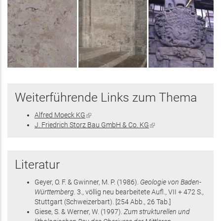
Weiterführende Links zum Thema
Alfred Moeck KG
(Link
J. Friedrich Storz Bau GmbH & Co. KG
ist
(Link
extern)
ist
extern)
Literatur
Geyer, O. F. & Gwinner, M. P.
(1986)
.
Geologie von Baden-
Württemberg.
3., völlig neu bearbeitete Aufl.,
VII + 472 S.
,
Stuttgart
(Schweizerbart)
.
[254 Abb., 26 Tab.]
Giese, S. & Werner, W.
(1997)
.
Zum strukturellen und