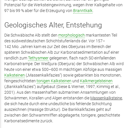
Potenzial für die Werksteingewinnung, wegen ihrer Kalkgehalte von
97 bis 99 % aber für die Erzeugung von
Branntkalk
.
Geologisches Alter, Entstehung
Die Schwäbische Alb stellt den
morphologisch
markantesten Teil
des südwestdeutschen Schichtstufenlands dar. Vor 157–
142 Mio. Jahren kam es zur Zeit des Oberjuras im Bereich der
späteren Schwäbischen Alb zur Karbonatsedimentation auf einer
randlich zum
Tethysmeer
gelegenen, flach nach SO einfallenden
Karbonatrampe. Der Weißjura (Oberjura) der Schwäbischen Alb wird
heute von einer etwa 500–600 m mächtigen Abfolge aus massigen
Kalksteinen
(„Massenkalkfazies“) sowie gebankten bis monotonen,
feingeschichteten
tonigen Kalksteinen
und
Kalkmergelsteinen
(„Bankkalkfazies“) aufgebaut (Giese & Werner, 1997; Kimmig et al.,
2001). Aus den massenhaften submarinen Ansammlungen von
Schwämmen, Korallen und Algen entstanden die
Massenkalksteine
,
die sich heute durch eine undeutliche bis fehlende Schichtung
auszeichnen (massige Struktur). Die Bankkalkfazies geht auf
zwischen den Schwammriffen abgelagerte, tonigere, ­geschichtete
Karbonatsedimente zurück.