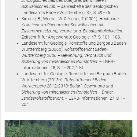
lithologischen Bau des Oberjuras der Mittleren
Schwäbischen Alb. –
Jahreshefte des Geologischen
Landesamts Baden-Württemberg,
37
,
S. 49–76
.
Kimmig, B., Werner, W. & Aigner, T.
(2001)
.
Hochreine
Kalksteine im Oberjura der Schwäbischen Alb –
Zusammensetzung, Verbreitung, Einsatzmöglichkeiten. –
Zeitschrift für Angewandte Geologie,
47
,
S. 101–108
.
Landesamt für Geologie, Rohstoffe und Bergbau Baden-
Württemberg
(2006
b
)
.
Rohstoffbericht Baden-
Württemberg 2006 – Gewinnung, Verbrauch und
Sicherung von mineralischen Rohstoffen. –
LGRB-
Informationen,
18
,
S. 1–202
, 1 Kt
.
Landesamt für Geologie, Rohstoffe und Bergbau Baden-
Württemberg
(2013
b
)
.
Rohstoffbericht Baden-
Württemberg 2012/2013: Bedarf, Gewinnung und
Sicherung von mineralischen Rohstoffen – Dritter
Landesrohstoffbericht. –
LGRB-Informationen,
27
,
S. 1–
204
.