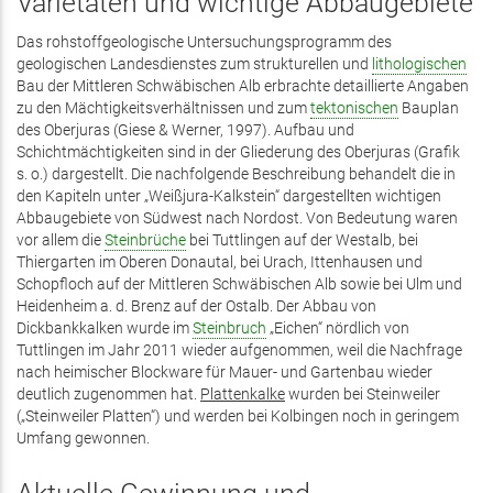
Varietäten und wichtige Abbaugebiete
Das rohstoffgeologische Untersuchungsprogramm des
geologischen Landesdienstes zum strukturellen und
lithologischen
Bau der Mittleren Schwäbischen Alb erbrachte detaillierte Angaben
zu den Mächtigkeitsverhältnissen und zum
tektonischen
Bauplan
des Oberjuras (Giese & Werner, 1997). Aufbau und
Schichtmächtigkeiten sind in der Gliederung des Oberjuras (Grafik
s. o.) dargestellt. Die nachfolgende Beschreibung behandelt die in
den Kapiteln unter „Weißjura-Kalkstein“ dargestellten wichtigen
Abbaugebiete von Südwest nach Nordost. Von Bedeutung waren
vor allem die
Steinbrüche
bei Tuttlingen auf der Westalb, bei
Thiergarten im Oberen Donautal, bei Urach, Ittenhausen und
Schopfloch auf der Mittleren Schwäbischen Alb sowie bei Ulm und
Heidenheim a. d. Brenz auf der Ostalb. Der Abbau von
Dickbankkalken wurde im
Steinbruch
„Eichen“ nördlich von
Tuttlingen im Jahr 2011 wieder aufgenommen, weil die Nachfrage
nach heimischer Blockware für Mauer- und Gartenbau wieder
deutlich zugenommen hat.
Plattenkalke
wurden bei Steinweiler
(„Steinweiler Platten“) und werden bei Kolbingen noch in geringem
Umfang gewonnen.