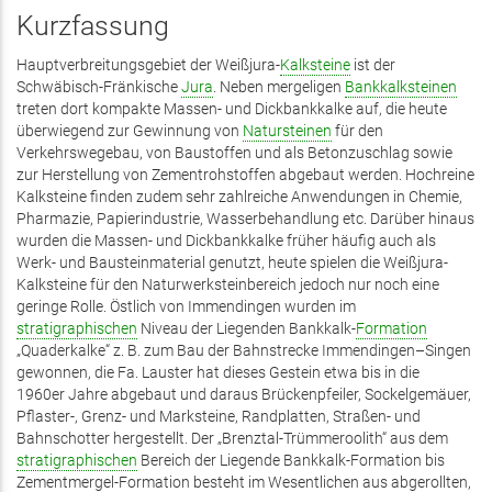
Kurzfassung
Hauptverbreitungsgebiet der Weißjura-
Kalksteine
ist der
Schwäbisch-Fränkische
Jura
. Neben mergeligen
Bankkalksteinen
treten dort kompakte Massen- und Dickbankkalke auf, die heute
überwiegend zur Gewinnung von
Natursteinen
für den
Verkehrswegebau, von Baustoffen und als Betonzuschlag sowie
zur Herstellung von Zementrohstoffen abgebaut werden. Hochreine
Kalksteine finden zudem sehr zahlreiche Anwendungen in Chemie,
Pharmazie, Papierindustrie, Wasserbehandlung etc. Darüber hinaus
wurden die Massen- und Dickbankkalke früher häufig auch als
Werk- und Bausteinmaterial genutzt, heute spielen die Weißjura-
Kalksteine für den Naturwerksteinbereich jedoch nur noch eine
geringe Rolle. Östlich von Immendingen wurden im
stratigraphischen
Niveau der Liegenden Bankkalk-
Formation
„Quaderkalke“ z. B. zum Bau der Bahnstrecke Immendingen–Singen
gewonnen, die Fa. Lauster hat dieses Gestein etwa bis in die
1960er Jahre abgebaut und daraus Brückenpfeiler, Sockelgemäuer,
Pflaster-, Grenz- und Marksteine, Randplatten, Straßen- und
Bahnschotter hergestellt. Der „Brenztal-Trümmeroolith“ aus dem
stratigraphischen
Bereich der Liegende Bankkalk-Formation bis
Zementmergel-Formation besteht im Wesentlichen aus abgerollten,