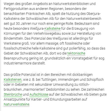
Wegen des großen Angebots an Naturwerksteinblöcken und
Fertigprodukten aus anderen Regionen, besonders der
benachbarten Fränkischen Alb, spielt die Nutzung des Oberjura-
Kalksteins der Schwäbischen Alb für den Naturwerksteinbereich
seit gut 30 Jahren nur noch eine geringe Rolle. Bedeutsam sind
heute besonders Weißjura-
Kalksteine
für die Erzeugung von
Körnungen für den Verkehrswegebau sowie zur Herstellung von
Bindemitteln. Das Potenzial des Weißjuras ist allerdings für
Werksteine groß. Vor allem massige, oft fossilreiche oder
fossilschuttreiche helle Kalksteine sind gut polierfähig, so dass das
Gebiet der Schwäbischen Alb, dort wo die
tektonische
Beanspruchung gering ist, grundsätzlich ein Vorratsgebiet für sog.
Industriemarmore darstellt.
Das größte Potenzial ist in den Bereichen mit dickbankigen
Kalksteinen
, wie z. B. bei Tuttlingen, Immendingen und Schopfloch
oder in Gebieten mit sekundärer Umwandlung zu rötlich-
bräunlichen „marmorierten“ Dedolomiten zu sehen. Die zahlreichen
Steinbrüche
und
Aufschlüsse
auf der Schwäbischen Alb bieten gute
Ansatzpunkte für Kartier- und Erkundungsarbeiten auf
Naturwerksteine
.