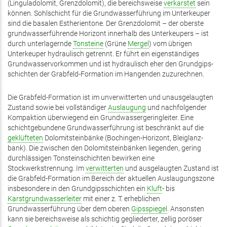
(Linguladolomit, Grenzdolomit), die bereichsweise
verkarstet
sein
können. Sohl­schicht für die Grund­wasser­führung im Unterkeuper
sind die basalen Estherientone. Der Grenzdolomit – der oberste
grundwasserführende Horizont inner­halb des Unterkeupers – ist
durch unterlagernde
Tonsteine
(Grüne
Mergel
) vom übrigen
Unterkeuper hydraulisch getrennt. Er führt ein eigenständiges
Grund­wasser­­vorkommen und ist hydraulisch eher den Grundgips­
schichten der Grabfeld-Formation im Hangenden zuzurechnen.
Die Grabfeld-Formation ist im unverwitterten und unausgelaugten
Zustand sowie bei vollständiger
Auslaugung
und nach­fol­gender
Kompaktion überwiegend ein Grund­­wasser­gering­leiter. Eine
schicht­gebundene Grund­wasser­führung ist be­schränkt auf die
geklüfteten
Dolomitsteinbänke (Bochingen-Horizont, Blei­glanz­
bank). Die zwischen den Dolomitsteinbänken liegenden, gering
durchlässigen Tonsteinschichten bewirken eine
Stockwerkstrennung. Im
verwitterten
und ausgelaugten Zustand ist
die Grabfeld-Formation im Bereich der aktuellen Auslaugungszone
insbesondere in den Grundgipsschichten ein
Kluft
- bis
Karstgrundwasserleiter
mit einer z. T. erheblichen
Grundwasserführung über dem oberen
Gipsspiegel
. Ansonsten
kann sie bereichsweise als schichtig gegliederter, zellig poröser