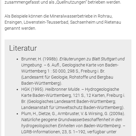
zusammengefasst und als „Quellnutzungen“ betrieben werden.
Als Beispiele können die Mineralwasserbetriebe in Rohrau,
Ensingen, Löwenstein-Teusserbad, Sachsenheim und Rietenau
genannt werden.
Literatur
Brunner, H.
(1998
b
)
.
Erläuterungen zu Blatt Stuttgart und
Umgebung. –
6. Aufl.,
Geologische Karte von Baden-
Württemberg 1 : 50 000,
298 S.
, Freiburg i. Br.
(Landesamt für Geologie, Rohstoffe und Bergbau
Baden-Württemberg)
.
HGK
(1995)
.
Heilbronner Mulde. –
Hydrogeologische
Karte Baden-Württemberg,
121 S.
, 12 Karten
, Freiburg i.
Br.
(Geologisches Landesamt Baden-Württemberg;
Landesanstalt für Umweltschutz Baden-Württemberg)
.
Plum, H., Dietze, G., Armbruster, V. & Wirsing, G.
(2009
a
)
.
Natürliche geogene Grundwasserbeschaffenheit in den
hydrogeologischen Einheiten von Baden-Württemberg. –
LGRB-Informationen,
23
,
S. 1–192
, verfügbar unter