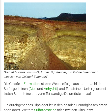
Grabfeld-Formation (kmGr, früher: Gipskeuper) mit Doline: Steinbruch
westlich von Gaildorf-Eutendorf
Die Grabfeld-
Formation
ist eine Wechselfolge aus hauptsächlich
Sulfat­gesteinen (
Gips
und
Anhydrit
) und Ton­steinen. Untergeordnet
treten Sand­steine und zum Teil sandige Dolomit­steine auf.
Ein durchgehendes Gipslager ist in den basalen Grundgipsschichten
ab­ge­lagert. Weitere
Sulfatgesteine
mit einzelnen Gips- bzw.