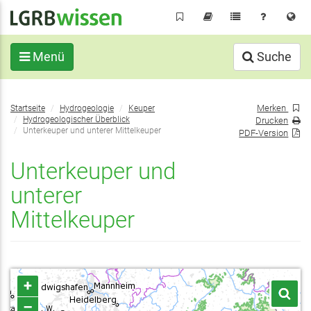
Direkt
zum
Inhalt
Menü
Suche
Sie
Merken
Startseite
Hydrogeologie
Keuper
befinden
Hydrogeologischer Überblick
Drucken
sich
Unterkeuper und unterer Mittelkeuper
PDF-Version
hier:
Unterkeuper und
unterer
Mittelkeuper
+
–