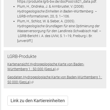
https://produkte.lgrb-bw.de/docPool/c621_data.pdf
.
Plum, H., Ondreka, J. & Armbruster, V.
(2008)
.
Hydrogeologische Einheiten in Baden-Württemberg. –
LGRB-Informationen,
20
,
S. 1–106
.
Plum, H., Schloz, W. & Sieber, A.
(2005)
.
Hydrogeologische Grundlagen für eine Optimierung der
Wasserversorgung für den Landkreis Schwäbisch Hall.
–
LGRB-Bericht i. A. des UVM,
S. 1–19
, Freiburg i. Br
.
[unveröff.]
LGRB-Produkte
Kartenansicht Hydrogeologische Karte von Baden-
Württemberg 1 : 50 000 (GeoLa)
(Link
ist
Geodaten Hydrogeologische Karte von Baden-Württemberg 1 :
extern)
50 000 (GeoLa)
(Link
ist
extern)
Link zu den Kartiereinheiten