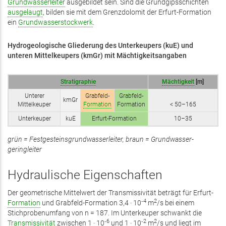
Grundwasserleiter
ausgebildet sein. Sind die Grundgipsschichten
ausgelaugt
, bilden sie mit dem Grenzdolomit der Erfurt-Formation
ein
Grundwasserstockwerk
.
Hydrogeologische
Gliederung
des
Unterkeupers (kuE) und
unteren Mittelkeupers (kmGr)
mit
Mächtigkeitsangaben
Stratigraphie
Mächtigkeit
[m]
Unterer
Grabfeld-
Grabfeld-
kmGr
Mittelkeuper
Formation
Formation
< 50–165
Unterkeuper
kuE
Erfurt-Formation
10–35
grün = Festgesteins­­grundwasser­leiter, braun = Grundwasser­­
geringleiter
Hydraulische Eigenschaften
Der geometrische Mittelwert der Transmissi­vität beträgt für Erfurt-
‑4
2
Formation
und Grabfeld-Formation 3,4 · 10
m
/s bei einem
Stichprobenumfang von n = 187. Im Unterkeuper schwankt die
‑6
‑2
2
Transmissivität
zwischen 1 · 10
und 1 · 10
m
/s und liegt im