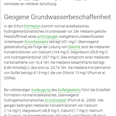
minimaler an mittlerer Schüttung
Geogene Grundwasserbeschaffenheit
In der Erfurt-
Formation
kommt normal erdalkalisches,
hydrogenkarbonatisches Grund­­wasser vor. Der mediane gelöste
Feststoffinhalt eines
anthropogen
weit­gehend unbe­einflussten
Unterkeuper-
Grundwassers
beträgt 651 mg/l. Überwiegend
gesteinsbürtig als Folge der Lösung von
Dolomit
sind die medianen
Konzentrationen von Calcium (104 mg/l), Magnesium (39,8 mg/l)
und Hydrogenkarbonat (357 mg/l). Dies entspricht einer medianen
Karbonathärte von 16,4 °dH. Die mediane Gesamthärte beträgt
8,48 mmol(eq)/l, das sind ca. 23,74 °dH. Die mediane Konzentration
von Sulfat beträgt 61,9 mg/l, die von Chlorid 13 mg/l (Plum et al.,
2009a).
Bei vollständiger
Auslaugung
des
Sulfatgesteins
führt die Grabfeld-
Formation normal erd­alkalisches, überwiegend
hydrogenkarbonatisches
Grundwasser
(Plum et al., 2008). Alle
geogen bedingten medianen Konzentrationen von Calcium
(114 mg/l), Magnesium (46,8 mg/l), Kalium(1,7 mg/l), Natrium
(6,74 mg/l), Hydrogen­karbonat (462 mg/l) und Chlorid (18 mg/l)