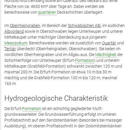
Nordost-Württemberg sowie am Oberlauf des Neckars auf einer
Fläche von ca. 4650 km² über Tage an. Dabei werden sie
bereichsweise von
quartären
Deckschichten überlagert.
Im
Ober­rhein­graben
, im Bereich der
Schwäbischen Alb
, im südlichen
Alb­vorland
sowie in Ober­schwaben liegen Unter­keuper und unterer
Mittel­keuper unter mächtiger Über­deckung aus jüngerem
Mesozoikum
. Bereichs­weise werden sie zusätzlich von
Quartär
und
Tertiär
über­deckt (Ober­rhein­graben, Oberschwaben). Sie keilen im
nördlichen Ober­rhein­graben und im Allgäu aus. Die
Mächtigkeit
der
Schichten­folge von Unter­keuper (Erfurt-
Formation
) und unterem
Mittel­keuper (Grabfeld-Formation) schwankt zwischen 120 m und
maximal 200 m. Die Erfurt-Formation ist etwa 10 m bis 30 m
mächtig und die Grabfeld-Formation 100 m bis 120 m, maximal
165 m.
Hydrogeologische Charakteristik
Die Erfurt-
Formation
ist ein schichtig gegliederter Kluft­
grundwasser­leiter. Die Grundwasser­führung erfolgt im unteren
Profilabschnitt auf den Sandstein­bänken (besonders bei massiger
Ausbildung), im oberen Profil­abschnitt in den Dolomit­stein­bänken