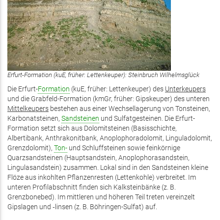
Erfurt-Formation (kuE, früher: Lettenkeuper): Steinbruch Wilhelmsglück
Die Erfurt-
Formation
(kuE, früher: Lettenkeuper) des
Unter­keupers
und die Grabfeld-Formation (kmGr, früher: Gipskeuper) des unteren
Mittelkeupers
bestehen aus einer Wechsel­lagerung von Tonsteinen,
Karbona­tsteinen,
Sandsteinen
und Sulfat­ge­stein­en. Die Erfurt-
Formation setzt sich aus Dolomit­steinen (Basisschichte,
Albertibank, Anthrakonitbank, Anoplophoradolomit, Linguladolomit,
Grenzdolomit),
Ton-
und Schluff­steinen sowie feinkörnige
Quarzsandsteinen (Hauptsandstein, Anoplophora­sand­stein,
Lingulasandstein) zusammen. Lokal sind in den Sandsteinen kleine
Flöze aus inkohlten Pflanzenresten (Lettenkohle) verbreitet. Im
unteren Profilabschnitt finden sich Kalk­stein­bänke (z. B.
Grenzbonebed). Im mittleren und höheren Teil treten vereinzelt
Gipslagen und ‑linsen (z. B. Böhringen-Sulfat) auf.