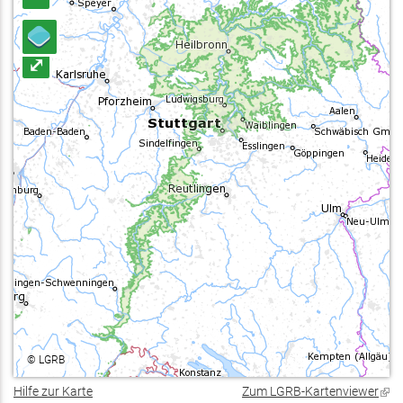
⤢
©
LGRB
Hilfe zur Karte
Zum LGRB-Kartenviewer
(Lin