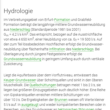
Hydrologie
Im Verbreitungsgebiet von Erfurt-
Formation
und Grabfeld-
Formation beträgt die lang­jährige mittlere Grundwasser­neubildung
aus
Niederschlag
(Standardperiode 1981 bis 2001)
2
G
= 4,2 l/s km
. Das entspricht, bezogen auf die Ausstrichfläche
m
2
von etwa 4 650 km
, einer Neubildung von ca. G
= 19 500 l/s. Auf
f
den zum Teil löss­bedeckten Hochflächen erfolgt die Grundwasser­
neubildung über flächen­hafte
Infiltration
des
Niederschlags
. Bei
Überlagerung durch jüngere Festgesteine erfolgt die
Grundwasserneubildung
in geringem Umfang auch durch vertikale
Zusickerung.
Liegt die Aquiferbasis über dem Vorflutniveau, entwässert das
Keuper
-
Grundwasser
über Schicht­quellen und sinkt in den Oberen
Muschel­kalk. Die
Quellschüttungen
betragen meist 1 bis 2 l/s, sie
liegen bei größeren Ein­zugsgebieten auch deutlich höher. Eine Reihe
von Gipskarstquellen erreichen mittlere Schüttungen von
über 10 l/s. Die Ergiebigkeiten der
Brunnen
weisen oft Werte kleiner
5 l/s auf. In
ausgelaugt
und wieder kompaktierten Bereichen oder in
Bereichen, wo das Grundwasser an
tektonischen
Störungen
oder