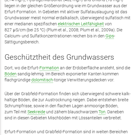
liegen in der gleichen Größenordnung wie im Grundwasser aus der
Erfurt-Formation. In Gebieten mit aktiver Sulfat­auslaugung ist das
Grundwasser meist normal erd­alkalisch, überwiegend sulfatisch mit
einer medianen spezifischen
elektrischen Leitfähigkeit
von
827 μS/cm (bei 25 °C) (Plum et al., 2008; Plum et al., 2009a). Die
Calcium- und Sulfat­konzentrationen reichen bis in den
Gips
-
Sättigungsbereich.
Geschütztheit des Grundwassers
Dort, wo die Erfurt-
Formation
an der Erdoberfläche ansteht, sind die
Böden
sandig-lehmig. Im Bereich exponierter Kanten kommen
flachgründige
dolomitisch
-tonige Verwitterungs­decken vor.
Über der Grabfeld-Formation finden sich überwiegend schwere kalk­
haltige Böden, die zur Aus­trocknung neigen. Dabei entstehen breite
Schrumpf­risse, sowie in den flachen Lagen an­moo­rige Böden,
zum Teil mit
Seekreide
und zähem blau­schwarzem
Ton
. Da­neben
sind in diesen Gebieten Misch­böden mit Löss­anteilen verbreitet.
Erfurt-Formation und Grabfeld-Formation sind in weiten Bereichen