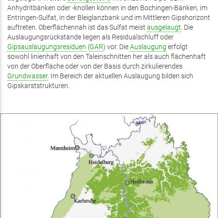
Anhydrit­bänken oder -knollen können in den Bochingen-Bänken, im
Entringen-Sulfat, in der Bleiglanzbank und im Mittleren Gipshorizont
auftreten. Oberflächen­nah ist das Sulfat meist
ausgelaugt
. Die
Auslaugungsrückstände liegen als Residualschluff oder
Gipsauslaugungsresiduen
(
GAR
) vor. Die
Auslaugung
erfolgt
sowohl linienhaft von den Taleinschnitten her als auch flächenhaft
von der Ober­­fläche oder von der Basis durch zirkulierendes
Grundwasser
. Im Bereich der aktuellen Aus­laugung bilden sich
Gipskarststruk­turen.