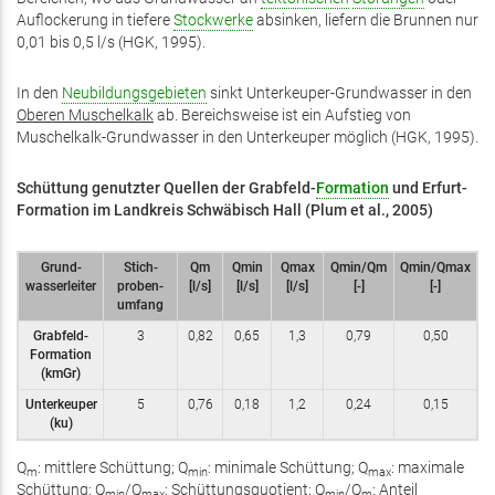
Auflockerung in tiefere
Stockwerke
absinken, liefern die Brunnen nur
0,01 bis 0,5 l/s (HGK, 1995).
In den
Neubildungsgebieten
sinkt Unterkeuper-Grundwasser in den
Oberen Muschel­kalk
ab. Bereichsweise ist ein Aufstieg von
Muschelkalk-Grundwasser in den Unterkeuper möglich (HGK, 1995).
Schüttung genutzter Quellen der Grabfeld-
Formation
und Erfurt-
Formation im Landkreis Schwäbisch Hall (Plum et al., 2005)
Grund­
Stich­
Qm
Qmin
Qmax
Qmin/Qm
Qmin/Qmax
wasser­­leiter
proben­­­­
[l/s]
[l/s]
[l/s]
[-]
[-]
umfang
Grabfeld-
3
0,82
0,65
1,3
0,79
0,50
Formation
(kmGr)
Unter­keuper
5
0,76
0,18
1,2
0,24
0,15
(ku)
Q
: mittlere Schüttung; Q
: minimale Schüttung; Q
: maximale
m
min
max
Schüttung; Q
/Q
: Schüttungs­quotient; Q
/Q
: Anteil
min
max
min
m