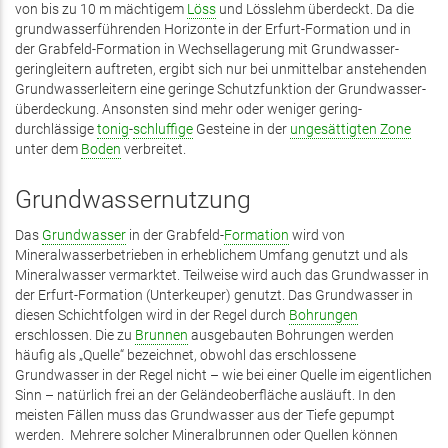
von bis zu 10 m mächtigem
Löss
und Löss­lehm überdeckt. Da die
grund­wasser­führenden Horizonte in der Erfurt-Formation und in
der Grabfeld-Formation in Wechsel­lagerung mit Grund­wasser­
gering­leitern auftreten, ergibt sich nur bei un­mittel­bar anstehenden
Grund­wasser­leitern eine geringe Schutz­funktion der Grund­wasser­
über­deckung. Ansonsten sind mehr oder weniger gering­
durchlässige
tonig
-
schluffige
Gesteine in der
ungesättigten Zone
unter dem
Boden
verbreitet.
Grundwassernutzung
Das
Grundwasser
in der Grabfeld-
Formation
wird von
Mineralwasserbetrieben in erheblichem Umfang genutzt und als
Mine­ralwasser vermarktet. Teilweise wird auch das Grundwasser in
der Erfurt-Formation (Unterkeuper) genutzt. Das Grundwasser in
diesen Schichtfolgen wird in der Regel durch
Bohrungen
erschlossen. Die zu
Brunnen
ausgebauten Bohrungen werden
häufig als „Quelle“ bezeichnet, obwohl das erschlossene
Grundwasser in der Regel nicht – wie bei einer Quelle im eigentlichen
Sinn – natürlich frei an der Geländeoberfläche ausläuft. In den
meisten Fällen muss das Grundwasser aus der Tiefe gepumpt
werden. Mehrere solcher Mineralbrunnen oder Quellen können