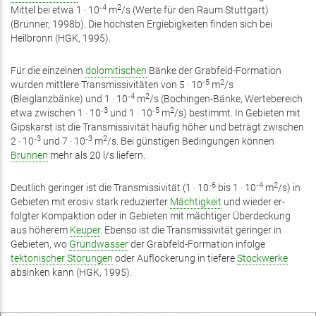
‑4
2
Mittel bei etwa 1 · 10
m
/s (Werte für den Raum Stuttgart)
(Brunner, 1998b). Die höchsten Ergiebigkeiten finden sich bei
Heilbronn (HGK, 1995).
Für die einzelnen
dolomitischen
Bänke der Grabfeld-Formation
‑5
2
wurden mittlere Trans­missivitäten von 5 · 10
m
/s
‑4
2
(Bleiglanzbänke) und 1 · 10
m
/s (Bochingen-Bänke, Wertebereich
‑3
‑5
2
etwa zwischen 1 · 10
und 1 · 10
m
/s) bestimmt. In Gebieten mit
Gipskarst ist die Transmissivität häufig höher und be­trägt zwischen
‑3
‑3
2
2 · 10
und 7 · 10
m
/s. Bei günstigen Bedingungen können
Brunnen
mehr als 20 l/s liefern.
‑6
‑4
2
Deutlich geringer ist die Transmissivität (1 · 10
bis 1 · 10
m
/s) in
Ge­bieten mit erosiv stark reduzierter
Mächtigkeit
und wieder er­
folgter Kompaktion oder in Gebieten mit mächtiger Über­deckung
aus höherem
Keuper
. Ebenso ist die Transmissivität geringer in
Gebieten, wo
Grundwasser
der Grabfeld-Formation infolge
tektonischer
Störungen
oder Auflockerung in tiefere
Stockwerke
absinken kann (HGK, 1995).