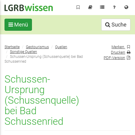
Direkt
zum
Inhalt
Menü
Suche
Sie
Merken
Startseite
Geotourismus
Quellen
befinden
Sonstige Quellen
Drucken
sich
Schussen-Ursprung (Schussenquelle) bei Bad
PDF-Version
Schussenried
hier:
Schussen-
Ursprung
(Schussenquelle)
bei Bad
Schussenried