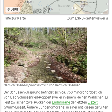
©
LGRB
Hilfe zur Karte
Zum LGRB-Kartenviewer
(Lin
ist
exte
Der Schussen-Ursprung nördlich von Bad Schussenried
Der Schussen-Ursprung befindet sich ca. 750 m nordnordöstlich
von Bad Schussenried-Roppertsweiler in einem kleinen Wäldchen. Er
liegt zwischen zwei Rücken der
Endmoräne
der letzten
Eiszeit
(Würm-Eiszeit, Äußere Jungendmoräne) in einer mit Kiesen gefüllten