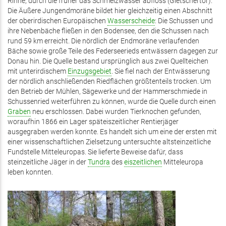
Rinne, durch die früher das Schmelzwasser abfloss (Gletschertor).
Die Äußere Jungendmoräne bildet hier gleichzeitig einen Abschnitt
der oberirdischen Europäischen
Wasserscheide
: Die Schussen und
ihre Nebenbäche fließen in den Bodensee, den die Schussen nach
rund 59 km erreicht. Die nördlich der Endmoräne verlaufenden
Bäche sowie große Teile des Federseerieds entwässern dagegen zur
Donau hin. Die Quelle bestand ursprünglich aus zwei Quellteichen
mit unterirdischem
Einzugsgebiet
. Sie fiel nach der Entwässerung
der nördlich anschließenden Riedflächen größtenteils trocken. Um
den Betrieb der Mühlen, Sägewerke und der Hammerschmiede in
Schussenried weiterführen zu können, wurde die Quelle durch einen
Graben
neu erschlossen. Dabei wurden Tierknochen gefunden,
woraufhin 1866 ein Lager späteiszeitlicher Rentierjäger
ausgegraben werden konnte. Es handelt sich um eine der ersten mit
einer wissenschaftlichen Zielsetzung untersuchte altsteinzeitliche
Fundstelle Mitteleuropas. Sie lieferte Beweise dafür, dass
steinzeitliche Jäger in der
Tundra
des
eiszeitlichen
Mitteleuropa
leben konnten.