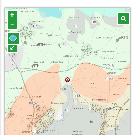
+
–
⤢