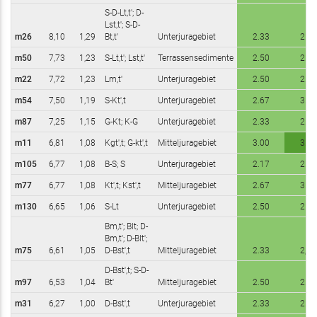
S-D-Lt,t'; D-
Lst,t'; S-D-
m26
8,10
1,29
Bt,t'
Unterjuragebiet
2.33
2.33
m50
7,73
1,23
S-Lt,t'; Lst,t'
Terrassensedimente
2.50
2.67
m22
7,72
1,23
Lm,t'
Unterjuragebiet
2.50
2.50
m54
7,50
1,19
S-Kt',t
Unterjuragebiet
2.67
3.00
m87
7,25
1,15
G-Kt; K-G
Unterjuragebiet
2.33
2.67
m11
6,81
1,08
Kgt',t; G-kt',t
Mitteljuragebiet
3.00
3.33
m105
6,77
1,08
B-S; S
Unterjuragebiet
2.17
2.33
m77
6,77
1,08
Kt',t; Kst',t
Mitteljuragebiet
2.67
3.00
m130
6,65
1,06
S-Lt
Unterjuragebiet
2.50
2.67
Bm,t'; Blt; D-
Bm,t'; D-Blt';
m75
6,61
1,05
D-Bst',t
Mitteljuragebiet
2.33
2,33
D-Bst',t; S-D-
m97
6,53
1,04
Bt'
Mitteljuragebiet
2.50
2.67
m31
6,27
1,00
D-Bst',t
Unterjuragebiet
2.33
2.33