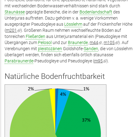
mit wechselnden Bodenwasserverhältnissen sind stark durch
Staunässe
geprägte Bereiche, die in der
Bodenlandschaft
des
Unterjuras auftreten. Dazu gehören v. a. wenige Vorkommen
ausgeprägter Pseudogleye aus
Lösslehm
auf der Frickenhofer Höhe
(
m201
(Link
). Größeren Raum nehmen wechselfeuchte Böden auf
tonreichen
ist
Fließerden
aus Unterjuramaterial ein (Pseudogleye mit
Übergängen zum
extern)
Pelosol
und zur
Braunerde
,
m44
(Link
,
m105
(Link
). Auf
Verebnungen mit
pleistozänen
Goldshöfe-
Sanden
ist
, die von Lösslehm
ist
überlagert werden, finden sich ebenfalls örtlich staunasse
extern)
extern)
Parabraunerde
-Pseudogleye und Pseudogleye (
m95
(Link
).
ist
extern)
Natürliche Bodenfruchtbarkeit