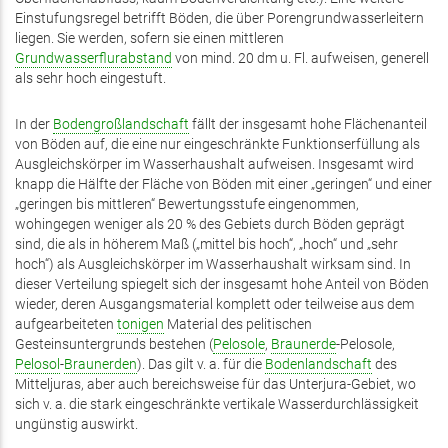
Einstufungsregel betrifft Böden, die über Porengrundwasserleitern
liegen. Sie werden, sofern sie einen mittleren
Grundwasserflurabstand
von mind. 20 dm u. Fl. aufweisen, generell
als sehr hoch eingestuft.
In der
Bodengroßlandschaft
fällt der insgesamt hohe Flächenanteil
von Böden auf, die eine nur eingeschränkte Funktionserfüllung als
Ausgleichskörper im Wasserhaushalt aufweisen. Insgesamt wird
knapp die Hälfte der Fläche von Böden mit einer „geringen“ und einer
„geringen bis mittleren“ Bewertungsstufe eingenommen,
wohingegen weniger als 20 % des Gebiets durch Böden geprägt
sind, die als in höherem Maß („mittel bis hoch“, „hoch“ und „sehr
hoch“) als Ausgleichskörper im Wasserhaushalt wirksam sind. In
dieser Verteilung spiegelt sich der insgesamt hohe Anteil von Böden
wieder, deren Ausgangsmaterial komplett oder teilweise aus dem
aufgearbeiteten
tonigen
Material des pelitischen
Gesteinsuntergrunds bestehen (
Pelosole
,
Braunerde
-Pelosole,
Pelosol
-
Braunerden
). Das gilt v. a. für die
Bodenlandschaft
des
Mitteljuras, aber auch bereichsweise für das Unterjura-Gebiet, wo
sich v. a. die stark eingeschränkte vertikale Wasserdurchlässigkeit
ungünstig auswirkt.