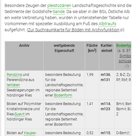
Besondere Zeugen der
pleistozänen
Landschaftsgeschichte sind die
Sedimente der Goldshöfe-
Sande
. Da sie aber in der BGL Östliche Alb
ein weite Verbreitung haben, wurden in untenstehender Tabelle nur
Vorkommen mit spezieller Ausbildung am Fuß des
Albtraufs
aufgeführt. (
Zur Suchraumkarte für Böden mit Archivfunktion
(Link
)
ist
extern)
Archiv
wertgebende
Fläche
Kartier­
Bodentypen
2
Eigenschaft
[km
]
einheit
(s. S. 57 ff.
Symbol­
schlüssel
(Link
)
ist
Rendzina
und
besondere Bedeutung
1,99
m136
,
Z; B-Z; Zy;
extern)
Pararendzina aus
für die
m131
Rf; Rbf; Rf*
tertiären
Landschaftsgeschichte;
Seeablagerungen im
regionale Seltenheit
Nördlinger Ries
einer
Bodenform
Böden auf Polymikter
besondere Bedeutung
1,41
m114
,
Bm-t; Bsm-t;
Kristallinbrekzie und
für die
m123
Bpm-t; B-Z;
Ries-
Suevit
im
Landschaftsgeschichte;
Z
Nördlinger Ries
regionale Seltenheit
einer Bodenform
Böden auf
Keuper
-
besondere Bedeutung
0,52
m115
,
D-Bsm,t'; B-