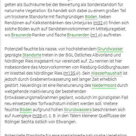
gelten als Suchräume bei der Bewertung als Sonderstandort für
naturnahe Vegetation. Es handelt sich dabei zu einem großen Teil
um trockene Standorte mit flachgründigen
Böden
. Neben
Rendzinen auf Kalksteinbänken des Unterjuras (
m32
(Link
) finden sich
solche Böden auch auf Sandsteinvorkommen im Mitteljuragebiet,
ist
wo
Braunerde
-Ranker und flache
Braunerden
(
m1
(Link
) auftreten.
extern)
ist
extern)
Potenziell feuchte bis nasse, von hochstehendem
Grundwasser
geprägte
Standorte
treten in der BGL Östliches Albvorland und
Nördlinger Ries insgesamt nur vereinzelt auf. Zu nennen ist hier
insbesondere das Moorvorkommen von Riesbürg-Goldburghausen
im Westteil des Nördlinger Ries (
m135
(Link
). Sein
Wasserhaushalt
ist
jedoch durch Grabenentwässerung seit langer Zeit erheblich
ist
gestört. Neuerdings ist eine Renaturierung des
extern)
Niedermoors
durch
weitgehende Inaktivierung der bestehenden
Entwässerungsmaßnahmen geplant, wodurch im günstigsten Fall
neu einsetzendes Torfwachstum initiiert werden soll. Weitere
feuchte
Böden
aufgrund hohen
Grundwassers
beschränken sich
auf Auengleye (
m38
(Link
), z. B. in den Tälern kleinerer Quellflüsse der
Rölinger Sechta östlich von Ellwangen.
ist
extern)
Potenzielle Standorte für eine spezialisierte naturnahe Vegetation