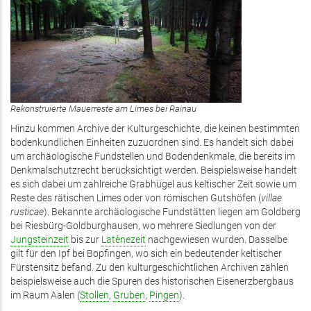
Rekonstruierte Mauerreste am Limes bei Rainau
Hinzu kommen Archive der Kulturgeschichte, die keinen bestimmten
bodenkundlichen Einheiten zuzuordnen sind. Es handelt sich dabei
um archäologische Fundstellen und Bodendenkmale, die bereits im
Denkmalschutzrecht berücksichtigt werden. Beispielsweise handelt
es sich dabei um zahlreiche Grabhügel aus keltischer Zeit sowie um
Reste des rätischen Limes oder von römischen Gutshöfen (
villae
rusticae
). Bekannte archäologische Fundstätten liegen am Goldberg
bei Riesbürg-Goldburghausen, wo mehrere Siedlungen von der
Jungsteinzeit
bis zur
Latènezeit
nachgewiesen wurden. Dasselbe
gilt für den Ipf bei Bopfingen, wo sich ein bedeutender keltischer
Fürstensitz befand. Zu den kulturgeschichtlichen Archiven zählen
beispielsweise auch die Spuren des historischen Eisenerzbergbaus
im Raum Aalen (
Stollen
,
Gruben
,
Pingen
).