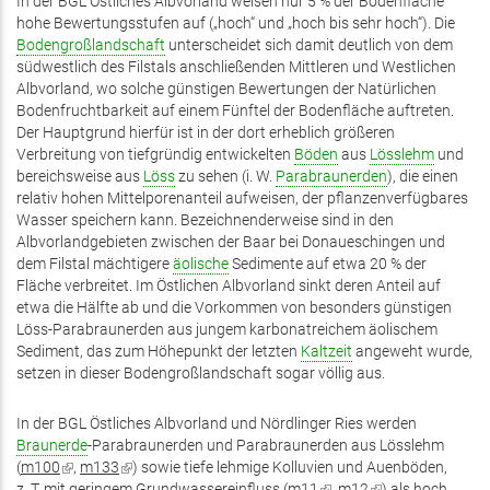
In der BGL Östliches Albvorland weisen nur 5 % der Bodenfläche
hohe Bewertungsstufen auf („hoch“ und „hoch bis sehr hoch“). Die
Bodengroßlandschaft
unterscheidet sich damit deutlich von dem
südwestlich des Filstals anschließenden Mittleren und Westlichen
Albvorland, wo solche günstigen Bewertungen der Natürlichen
Bodenfruchtbarkeit auf einem Fünftel der Bodenfläche auftreten.
Der Hauptgrund hierfür ist in der dort erheblich größeren
Verbreitung von tiefgründig entwickelten
Böden
aus
Lösslehm
und
bereichsweise aus
Löss
zu sehen (i. W.
Parabraunerden
), die einen
relativ hohen Mittelporenanteil aufweisen, der pflanzenverfügbares
Wasser speichern kann. Bezeichnenderweise sind in den
Albvorlandgebieten zwischen der Baar bei Donaueschingen und
dem Filstal mächtigere
äolische
Sedimente auf etwa 20 % der
Fläche verbreitet. Im Östlichen Albvorland sinkt deren Anteil auf
etwa die Hälfte ab und die Vorkommen von besonders günstigen
Löss-Parabraunerden aus jungem karbonatreichem äolischem
Sediment, das zum Höhepunkt der letzten
Kaltzeit
angeweht wurde,
setzen in dieser Bodengroßlandschaft sogar völlig aus.
In der BGL Östliches Albvorland und Nördlinger Ries werden
Braunerde
-Parabraunerden und Parabraunerden aus Lösslehm
(
m100
(Link
,
m133
(Link
) sowie tiefe lehmige Kolluvien und Auenböden,
z. T. mit geringem Grundwassereinfluss (
ist
ist
m11
(Link
,
m12
(Link
) als hoch