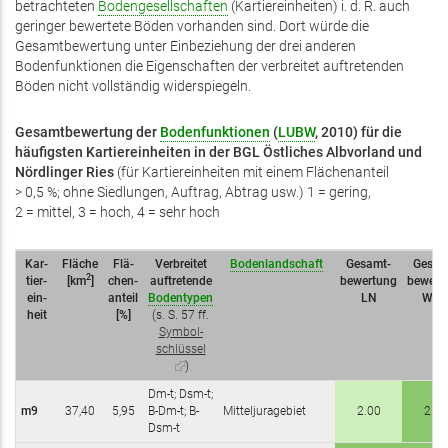
betrachteten
Bodengesellschaften
(Kartiereinheiten) i. d. R. auch
geringer bewertete Böden vorhanden sind. Dort würde die
Gesamtbewertung unter Einbeziehung der drei anderen
Bodenfunktionen die Eigenschaften der verbreitet auftretenden
Böden nicht vollständig widerspiegeln.
Gesamtbewertung der
Bodenfunktionen
(
LUBW
, 2010) für die
häufigsten Kartiereinheiten in der BGL
Östliches Albvorland und
Nördlinger Ries
(für Kartiereinheiten mit einem Flächenanteil
> 0,5 %; ohne Siedlungen, Auftrag, Abtrag usw.) 1 = gering,
2 = mittel, 3 = hoch, 4 = sehr hoch
Kar­
Fläche
Flä­
Verbreitet
Bodenlandschaft
Gesamt­­
Gesamt
2
tier­
[km
]
chen­
auftretende
bewertung
bewert
ein­
an­teil
Bodentypen
LN
Wal
heit
[%]
(s. S. 57 ff.
Symbol­
schlüssel
(Link
)
ist
Dm-t; Dsm-t;
extern)
m9
37,40
5,95
B-Dm-t; B-
Mitteljuragebiet
2.00
2.33
Dsm-t