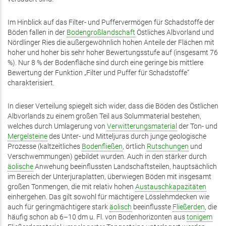
Im Hinblick auf das Filter- und Puffervermögen für Schadstoffe der
Böden fallen in der
Bodengroßlandschaft
Östliches Albvorland und
Nördlinger Ries die außergewöhnlich hohen Anteile der Flächen mit
hoher und hoher bis sehr hoher Bewertungsstufe auf (insgesamt 76
%). Nur 8 % der Bodenfläche sind durch eine geringe bis mittlere
Bewertung der Funktion „Filter und Puffer für Schadstoffe“
charakterisiert.
In dieser Verteilung spiegelt sich wider, dass die Böden des Östlichen
Albvorlands zu einem großen Teil aus Solummaterial bestehen,
welches durch Umlagerung von
Verwitterungsmaterial
der Ton- und
Mergelsteine
des Unter- und Mitteljuras durch junge geologische
Prozesse (kaltzeitliches
Bodenfließen
, örtlich
Rutschungen
und
Verschwemmungen) gebildet wurden. Auch in den stärker durch
äolische
Anwehung beeinflussten Landschaftsteilen, hauptsächlich
im Bereich der Unterjuraplatten, überwiegen Böden mit insgesamt
großen Tonmengen, die mit relativ hohen
Austauschkapazitäten
einhergehen. Das gilt sowohl für mächtigere Lösslehmdecken wie
auch für geringmächtigere stark
äolisch
beeinflusste
Fließerden
, die
häufig schon ab 6–10 dm u. Fl. von Bodenhorizonten aus
tonigem