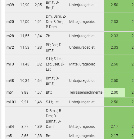
Bm,t'; D-
m39
12,90
2,05
Unterjuragebiet
2.50
2.67
Bm,t'
Dm; Dsm; Z-
m20
12,00
1,91
Dm; B-Dm;
Mitteljuragebiet
2.33
2.67
B-Dsm
m28
11,55
1,84
Zb
Unterjuragebiet
2.33
2.67
Bt'; Bst'; D-
m72
11,53
1,83
Unterjuragebiet
2.33
2.50
Bm,t'
S-Lt; S-Let;
m13
11,43
1,82
Lst; Lset; D-
Mitteljuragebiet
2.50
2.67
Lst
Bm,t'; D-
m48
10,34
1,64
Unterjuragebiet
2.50
2.83
Bm,t'
m51
9,88
1,57
Bt',t
Terrassensedimente
2.00
2.17
m101
9,21
1,46
S-Lt; Lst
Unterjuragebiet
2.50
2.67
D-Bm,t'; B-
Dm; D-
Bsm,t'; B-
m34
8,77
1,39
Dsm
Mitteljuragebiet
2.17
2.50
m5
8,66
1,38
Bm
Mitteljuragebiet
2.17
2.17