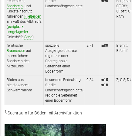
Feuerstein-,
für die
m98
Bst',t; B-Lt',t;
Sandstein
- und
Landschaftsgeschichte
CF-Bt',t;
Kalksteinschutt
CFbt',t; CFc;
führenden
Fließerden
Rf,m
am Fuß des Albtraufs
(
periglazial
umgelagerter
Goldshöfe-
Sand
)
ferritische
spezielle
2,71
m80
Bfem,t';
Braunerden
auf
Ausgangssubstrate,
Blfem,t'
eisenreichem
regionale oder
Sandstein des
überregionale
Mitteljuras
Seltenheit einer
Bodenform
Böden aus
besondere Bedeutung
0,24
m15
,
Z; G-S; D-S
pleistozänem
für die
m18
Schwemmlehm
Landschaftsgeschichte;
regionale Seltenheit
einer Bodenform
1)
Suchraum für Böden mit Archivfunktion