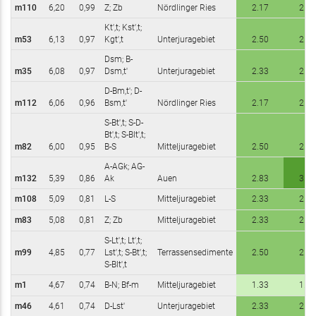
m110
6,20
0,99
Z; Zb
Nördlinger Ries
2.17
2.50
Kt',t; Kst',t;
m53
6,13
0,97
Kgt',t
Unterjuragebiet
2.50
2.83
Dsm; B-
m35
6,08
0,97
Dsm,t'
Unterjuragebiet
2.33
2.67
D-Bm,t'; D-
m112
6,06
0,96
Bsm,t'
Nördlinger Ries
2.17
2.50
S-Bt',t; S-D-
Bt',t; S-Blt',t;
m82
6,00
0,95
B-S
Mitteljuragebiet
2.50
2.67
A-AGk; AG-
m132
5,39
0,86
Ak
Auen
2.83
3.17
m108
5,09
0,81
L-S
Mitteljuragebiet
2.33
2.50
m83
5,08
0,81
Z; Zb
Mitteljuragebiet
2.33
2.67
S-Lt',t; Lt',t;
m99
4,85
0,77
Lst',t; S-Bt',t;
Terrassensedimente
2.50
2.50
S-Blt',t
m1
4,67
0,74
B-N; Bf-m
Mitteljuragebiet
1.33
1.67
m46
4,61
0,74
D-Lst'
Unterjuragebiet
2.33
2.50