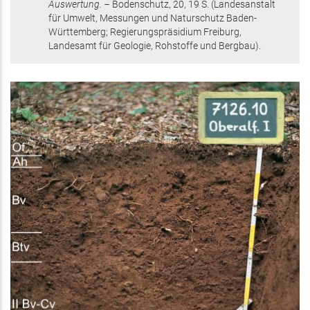
Auswertung. –
Bodenschutz,
20
,
19 S.
(Landesanstalt
für Umwelt, Messungen und Naturschutz Baden-
Württemberg; Regierungspräsidium Freiburg,
Landesamt für Geologie, Rohstoffe und Bergbau)
.