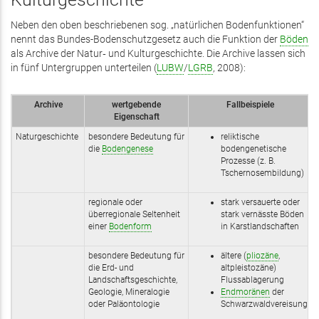
Neben den oben beschriebenen sog. „natürlichen Bodenfunktionen“
nennt das Bundes-Bodenschutzgesetz auch die Funktion der
Böden
als Archive der Natur‑ und Kulturgeschichte. Die Archive lassen sich
in fünf Untergruppen unterteilen (
LUBW
/
LGRB
, 2008):
Archive
wertgebende
Fallbeispiele
Eigenschaft
Naturgeschichte
besondere Bedeutung für
reliktische
die
Bodengenese
bodengenetische
Prozesse (z. B.
Tschernosembildung)
regionale oder
stark versauerte oder
überregionale Seltenheit
stark vernässte Böden
einer
Bodenform
in Karstlandschaften
besondere Bedeutung für
ältere (
pliozäne
,
die Erd- und
altpleistozäne)
Landschaftsgeschichte,
Flussablagerung
Geologie, Mineralogie
Endmoränen
der
oder Paläontologie
Schwarzwaldvereisung