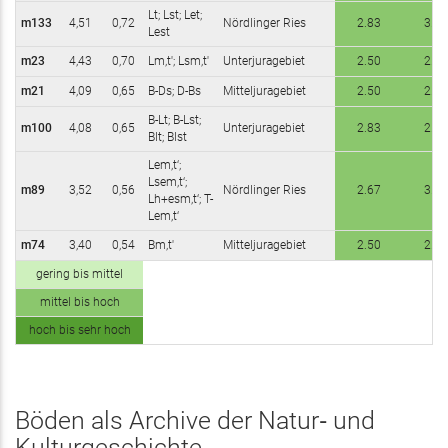
Lt; Lst; Let;
m133
4,51
0,72
Nördlinger Ries
2.83
3.00
Lest
m23
4,43
0,70
Lm,t'; Lsm,t'
Unterjuragebiet
2.50
2.67
m21
4,09
0,65
B-Ds; D-Bs
Mitteljuragebiet
2.50
2.83
B-Lt; B-Lst;
m100
4,08
0,65
Unterjuragebiet
2.83
2.83
Blt; Blst
Lem,t‘;
Lsem,t‘;
m89
3,52
0,56
Nördlinger Ries
2.67
3.00
Lh+esm,t‘; T-
Lem,t‘
m74
3,40
0,54
Bm,t'
Mitteljuragebiet
2.50
2.67
gering bis mittel
mittel bis hoch
hoch bis sehr hoch
Böden als Archive der Natur‑ und
Kulturgeschichte