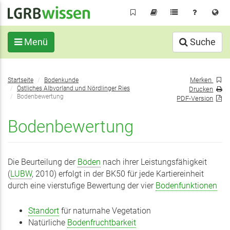
Direkt
zum
Inhalt
Menü
Suche
Sie
Merken
Startseite
Bodenkunde
befinden
Östliches Albvorland und Nördlinger Ries
Drucken
sich
Bodenbewertung
PDF-Version
hier:
Bodenbewertung
Die Beurteilung der
Böden
nach ihrer Leistungsfähigkeit
(
LUBW
, 2010) erfolgt in der BK50 für jede Kartiereinheit
durch eine vierstufige Bewertung der vier
Bodenfunktionen
Standort
für naturnahe Vegetation
Natürliche
Bodenfruchtbarkeit