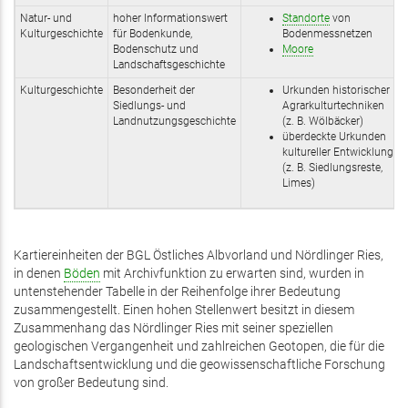
Natur- und
hoher Informationswert
Standorte
von
Kulturgeschichte
für Bodenkunde,
Bodenmessnetzen
Bodenschutz und
Moore
Landschaftsgeschichte
Kulturgeschichte
Besonderheit der
Urkunden historischer
Siedlungs- und
Agrarkulturtechniken
Landnutzungsgeschichte
(z. B. Wölbäcker)
überdeckte Urkunden
kultureller Entwicklung
(z. B. Siedlungsreste,
Limes)
Kartiereinheiten der BGL Östliches Albvorland und Nördlinger Ries,
in denen
Böden
mit Archivfunktion zu erwarten sind, wurden in
untenstehender Tabelle in der Reihenfolge ihrer Bedeutung
zusammengestellt. Einen hohen Stellenwert besitzt in diesem
Zusammenhang das Nördlinger Ries mit seiner speziellen
geologischen Vergangenheit und zahlreichen Geotopen, die für die
Landschaftsentwicklung und die geowissenschaftliche Forschung
von großer Bedeutung sind.