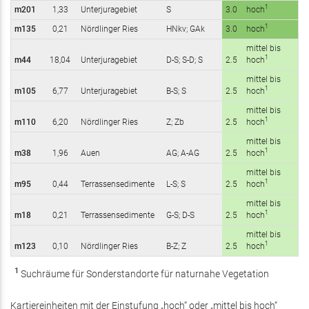
1
m201
1,33
Unterjuragebiet
S
3.0
hoch
1
m135
0,21
Nördlinger Ries
HNkv; GAk
3.0
hoch
mittel bis
1
m44
18,04
Unterjuragebiet
D-S; S-D; S
2.5
hoch
mittel bis
1
m105
6,77
Unterjuragebiet
B-S; S
2.5
hoch
mittel bis
1
m110
6,20
Nördlinger Ries
Z; Zb
2.5
hoch
mittel bis
1
m38
1,96
Auen
AG; A-AG
2.5
hoch
mittel bis
1
m95
0,44
Terrassensedimente
L-S; S
2.5
hoch
mittel bis
1
m18
0,21
Terrassensedimente
G-S; D-S
2.5
hoch
mittel bis
1
m123
0,10
Nördlinger Ries
B-Z; Z
2.5
hoch
1
Suchräume für Sonderstandorte für naturnahe Vegetation
Kartiereinheiten mit der Einstufung „hoch“ oder „mittel bis hoch“