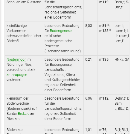
Schollen am Riesrand
für die
m119
Dsm,t'; S-
Landschaftsgeschichte;
Dm,t'
regionale Seltenheit
einer Bodenform
1)
kleinflächige
besondere Bedeutung
8,03
m89
;
Lem-t;
1)
Vorkommen
für
Bodengenese
:
m133
Lsem-t; Lst;
schwarzerdeähnlicher
reliktische
Lh+esm,t‘; T-
1)
Böden
bodengenetische
Lem,t‘
Prozesse
(Tschernosembildung)
Niedermoor
im
besondere Bedeutung
0,21
m135
HNkv; GAk
Nördlinger Ries,
für Bodengenese,
vererdet und stark
Landschafts-,
anthropogen
Vegetations-, Klima-
verändert
und Kulturgeschichte;
regionale Seltenheit
einer Bodenform
kleinräumiger
besondere Bedeutung
6,06
m112
D-Bm,t'; D-
Bodenwechsel
für die
Bsm,
(Bodenmosaik) auf
Landschaftsgeschichte;
t'; Blt,t'; D; Z
Bunter
Brekzie
am
regionale Seltenheit
Riesrand
einer Bodenform
Böden aus
besondere Bedeutung
1,01
m76
,
Bt',t; Blt',t,