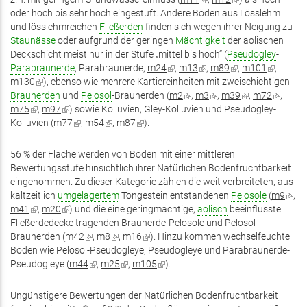
oder hoch bis sehr hoch eingestuft. Andere Böden aus Lösslehm
extern)
extern)
ist
ist
und lösslehmreichen
Fließerden
finden sich wegen ihrer Neigung zu
extern)
extern)
Staunässe
oder aufgrund der geringen
Mächtigkeit
der äolischen
Deckschicht meist nur in der Stufe „mittel bis hoch“ (
Pseudogley
-
Parabraunerde
, Parabraunerde,
m24
(Link
,
m13
(Link
,
m89
(Link
,
m101
(Link
,
m130
(Link
), ebenso wie mehrere Kartiereinheiten mit zweischichtigen
ist
ist
ist
ist
Braunerden
ist
und
Pelosol
-Braunerden (
extern)
m2
(Link
,
m3
extern)
(Link
,
m39
extern)
(Link
,
m72
extern)
(Link
,
m75
(Link
extern)
,
m97
(Link
) sowie Kolluvien, Gley-Kolluvien und Pseudogley-
ist
ist
ist
ist
Kolluvien (
ist
m77
ist
(Link
,
m54
(Link
,
m87
(Link
).
extern)
extern)
extern)
extern)
extern)
extern)
ist
ist
ist
extern)
extern)
extern)
56 % der Fläche werden von Böden mit einer mittleren
Bewertungsstufe hinsichtlich ihrer Natürlichen Bodenfruchtbarkeit
eingenommen. Zu dieser Kategorie zählen die weit verbreiteten, aus
kaltzeitlich
umgelagertem
Tongestein entstandenen
Pelosole
(
m9
(Link
,
m41
(Link
,
m20
(Link
) und die eine geringmächtige,
äolisch
beeinflusste
ist
Fließerdedecke tragenden Braunerde-Pelosole und Pelosol-
ist
ist
exter
Braunerden (
extern)
extern)
m42
(Link
,
m8
(Link
,
m16
(Link
). Hinzu kommen wechselfeuchte
Böden wie Pelosol-Pseudogleye, Pseudogleye und Parabraunerde-
ist
ist
ist
Pseudogleye (
m44
extern)
(Link
,
m25
extern)
(Link
,
m105
extern)
(Link
).
ist
ist
ist
extern)
extern)
extern)
Ungünstigere Bewertungen der Natürlichen Bodenfruchtbarkeit