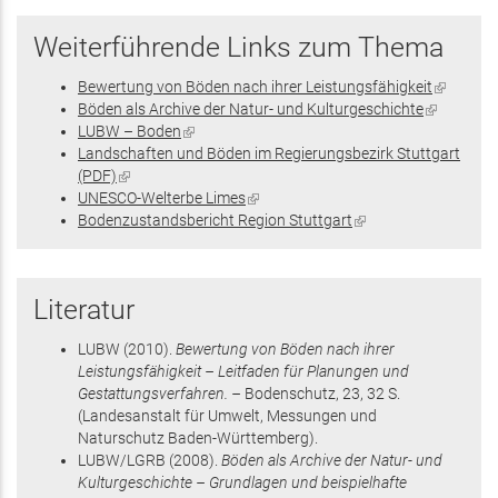
Weiterführende Links zum Thema
Bewertung von Böden nach ihrer Leistungsfähigkeit
(Link
Böden als Archive der Natur- und Kulturgeschichte
(Link
ist
LUBW – Boden
(Link
ist
extern)
Landschaften und Böden im Regierungsbezirk Stuttgart
ist
extern)
(PDF)
(Link
extern)
UNESCO-Welterbe Limes
ist
(Link
Bodenzustandsbericht Region Stuttgart
extern)
ist
(Link
extern)
ist
extern)
Literatur
LUBW
(2010)
.
Bewertung von Böden nach ihrer
Leistungsfähigkeit – Leitfaden für Planungen und
Gestattungsverfahren. –
Bodenschutz,
23
,
32 S.
(Landesanstalt für Umwelt, Messungen und
Naturschutz Baden-Württemberg)
.
LUBW/LGRB
(2008)
.
Böden als Archive der Natur- und
Kulturgeschichte – Grundlagen und beispielhafte