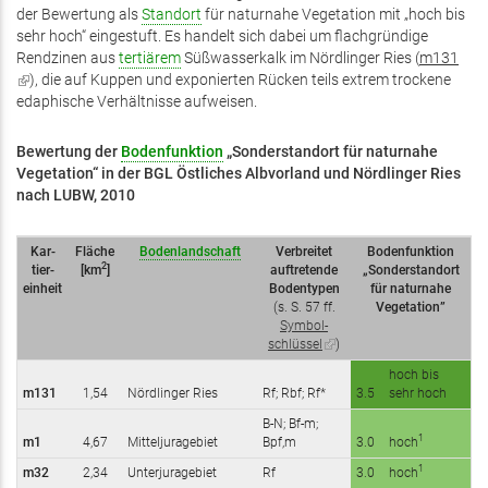
der Bewertung als
Standort
für naturnahe Vegetation mit „hoch bis
sehr hoch“ eingestuft. Es handelt sich dabei um flachgründige
Rendzinen aus
tertiärem
Süßwasserkalk im Nördlinger Ries (
m131
(Link
), die auf Kuppen und exponierten Rücken teils extrem trockene
ist
edaphische Verhältnisse aufweisen.
extern)
Bewertung der
Bodenfunktion
„Sonderstandort für naturnahe
Vegetation“ in der BGL Östliches Albvorland und Nördlinger Ries
nach LUBW, 2010
Kar­
Fläche
Bodenlandschaft
Ver­brei­tet
Bodenfunktion
2
tier­
[km
]
auf­tre­ten­de
„Sonderstandort
ein­heit
Bo­den­ty­pen
für naturnahe
(s. S. 57 ff.
Vegetation”
Sym­bol­
schlüs­sel
(Link
)
ist
hoch bis
extern)
m131
1,54
Nördlinger Ries
Rf; Rbf; Rf*
3.5
sehr hoch
B-N; Bf-m;
1
m1
4,67
Mitteljuragebiet
Bpf,m
3.0
hoch
1
m32
2,34
Unterjuragebiet
Rf
3.0
hoch