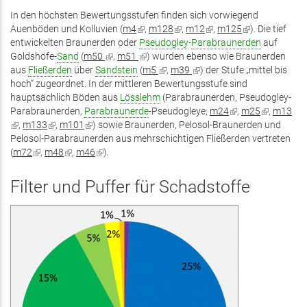
In den höchsten Bewertungsstufen finden sich vorwiegend
Auenböden und Kolluvien (
m4
(Link
,
m128
(Link
,
m12
(Link
,
m125
(Link
). Die tief
entwickelten Braunerden oder
ist
Pseudogley
ist
-
Parabraunerden
ist
ist
auf
Goldshöfe-
Sand
(
m50
(Link
,
m51
extern)
(Link
) wurden ebenso wie Braunerden
extern)
extern)
extern)
aus
Fließerden
über
Sandstein
ist
(
ist
m5
(Link
,
m39
(Link
) der Stufe „mittel bis
hoch“ zugeordnet. In der mittleren Bewertungsstufe sind
extern)
extern)
ist
ist
hauptsächlich Böden aus
Lösslehm
extern)
(Parabraunerden, Pseudogley-
extern)
Parabraunerden,
Parabraunerde
-Pseudogleye;
m24
(Link
,
m25
(Link
,
m13
(Link
,
m133
(Link
,
m101
(Link
) sowie Braunerden, Pelosol-Braunerden und
ist
ist
ist
Pelosol-Parabraunerden aus mehrschichtigen Fließerden vertreten
ist
ist
extern)
extern)
extern)
(
m72
(Link
,
m48
extern)
(Link
,
m46
extern)
(Link
).
ist
ist
ist
extern)
extern)
extern)
Filter und Puffer für Schadstoffe