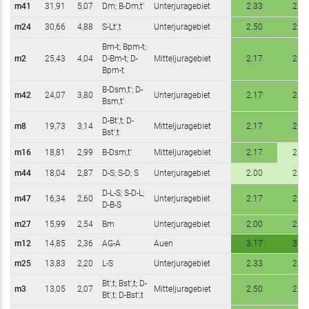
m41
31,91
5,07
Dm; B-Dm,t'
Unterjuragebiet
2.33
2.50
m24
30,66
4,88
S-Lt',t
Unterjuragebiet
2.50
2.50
Bm-t; Bpm-t;
m2
25,43
4,04
D-Bm-t; D-
Mitteljuragebiet
2.17
2.50
Bpm-t
B-Dsm,t'; D-
m42
24,07
3,80
Unterjuragebiet
2.17
2.33
Bsm,t'
D-Bt',t; D-
m8
19,73
3,14
Mitteljuragebiet
2.17
2.50
Bst',t
m16
18,81
2,99
B-Dsm,t'
Mitteljuragebiet
2.17
2.00
m44
18,04
2,87
D-S; S-D; S
Unterjuragebiet
2.00
2.00
D-L-S; S-D-L;
m47
16,34
2,60
Unterjuragebiet
2.17
2.17
D-B-S
m27
15,99
2,54
Bm
Unterjuragebiet
2.00
2.00
m12
14,85
2,36
AG-A
Auen
3.17
3.33
m25
13,83
2,20
L-S
Unterjuragebiet
2.33
2.33
Bt',t; Bst',t; D-
m3
13,05
2,07
Mitteljuragebiet
2.50
2.83
Bt',t; D-Bst',t