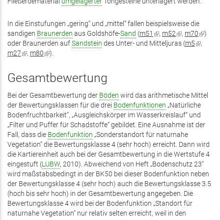
Fließerdematerial
umgelagerter
Tongesteine unterlagert werden.
In die Einstufungen „gering“ und „mittel“ fallen beispielsweise die
sandigen
Braunerden
aus Goldshöfe-
Sand
(
m51
(Link
,
m52
(Link
,
m70
(Link
)
oder Braunerden auf
Sandstein
des Unter- und Mitteljuras (
ist
ist
m5
(Link
ist
,
m27
(Link
,
m80
(Link
).
extern)
extern)
ist
extern)
ist
ist
extern)
extern)
extern)
Gesamtbewertung
Bei der Gesamtbewertung der
Böden
wird das arithmetische Mittel
der Bewertungsklassen für die drei
Bodenfunktionen
„Natürliche
Bodenfruchtbarkeit“, „Ausgleichskörper im Wasserkreislauf“ und
„Filter und Puffer für Schadstoffe“ gebildet. Eine Ausnahme ist der
Fall, dass die
Bodenfunktion
„Sonderstandort für naturnahe
Vegetation“ die Bewertungsklasse 4 (sehr hoch) erreicht. Dann wird
die Kartiereinheit auch bei der Gesamtbewertung in die Wertstufe 4
eingestuft (
LUBW
, 2010). Abweichend von Heft „Bodenschutz 23“
wird maßstabsbedingt in der BK50 bei dieser Bodenfunktion neben
der Bewertungsklasse 4 (sehr hoch) auch die Bewertungsklasse 3.5
(hoch bis sehr hoch) in der Gesamtbewertung angegeben. Die
Bewertungsklasse 4 wird bei der Bodenfunktion „Standort für
naturnahe Vegetation“ nur relativ selten erreicht, weil in den