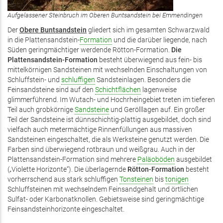
Aufgelassener Steinbruch im Oberen Buntsandstein bei Emmendingen
Der
Obere Buntsandstein
gliedert sich im gesamten Schwarzwald
in die Plattensandstein-
Formation
und die darüber liegende, nach
Süden geringmächtiger werdende Rötton-Formation.
Die
Plattensandstein-Formation
besteht überwiegend aus fein- bis
mittelkörnigen Sandsteinen mit wechselnden Einschaltungen von
Schluffstein- und
schluffigen
Sandsteinlagen. Besonders die
Feinsandsteine sind auf den
Schichtflächen
lagenweise
glimmerführend. Im Wutach- und Hochrheingebiet treten im tieferen
Teil auch grobkörnige
Sandsteine
und Gerölllagen auf. Ein großer
Teil der Sandsteine ist dünnschichtig-plattig ausgebildet, doch sind
vielfach auch metermächtige Rinnenfüllungen aus massiven
Sandsteinen eingeschaltet, die als Werksteine genutzt werden. Die
Farben sind überwiegend rotbraun und weißgrau. Auch in der
Plattensandstein-Formation sind mehrere
Paläoböden
ausgebildet
(„Violette Horizonte“). Die überlagernde
Rötton-Formation
besteht
vorherrschend aus stark schluffigen
Tonsteinen
bis
tonigen
Schluffsteinen mit wechselndem Feinsandgehalt und örtlichen
Sulfat- oder Karbonatknollen. Gebietsweise sind geringmächtige
Feinsandsteinhorizonte eingeschaltet.