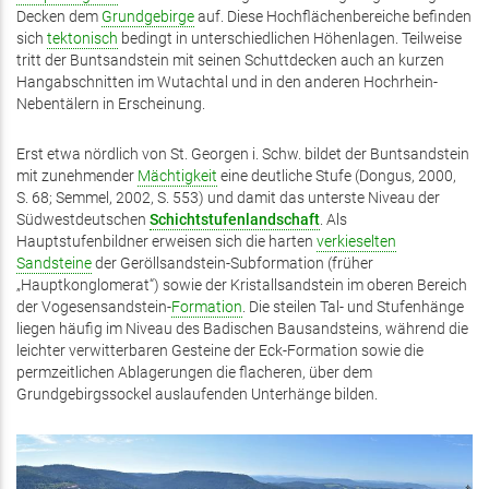
Decken dem
Grundgebirge
auf. Diese Hochflächenbereiche befinden
sich
tektonisch
bedingt in unterschiedlichen Höhenlagen. Teilweise
tritt der Buntsandstein mit seinen Schuttdecken auch an kurzen
Hangabschnitten im Wutachtal und in den anderen Hochrhein-
Nebentälern in Erscheinung.
Erst etwa nördlich von St. Georgen i. Schw. bildet der Buntsandstein
mit zunehmender
Mächtigkeit
eine deutliche Stufe (Dongus, 2000,
S. 68; Semmel, 2002, S. 553) und damit das unterste Niveau der
Südwestdeutschen
Schichtstufenlandschaft
. Als
Hauptstufenbildner erweisen sich die harten
verkieselten
Sandsteine
der Geröllsandstein-Subformation (früher
„Hauptkonglomerat“) sowie der Kristallsandstein im oberen Bereich
der Vogesensandstein-
Formation
. Die steilen Tal- und Stufenhänge
liegen häufig im Niveau des Badischen Bausandsteins, während die
leichter verwitterbaren Gesteine der Eck-Formation sowie die
permzeitlichen Ablagerungen die flacheren, über dem
Grundgebirgssockel auslaufenden Unterhänge bilden.