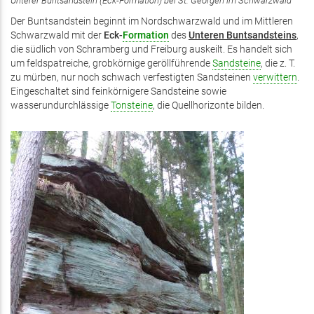
Unterer Buntsandstein (Eck-Formation) bei St. Georgen im Schwarzwald
Der Buntsandstein beginnt im Nordschwarzwald und im Mittleren
Schwarzwald mit der
Eck-
Formation
des
Unteren Buntsandsteins
,
die südlich von Schramberg und Freiburg auskeilt. Es handelt sich
um feldspatreiche, grobkörnige geröllführende
Sandsteine
, die z. T.
zu mürben, nur noch schwach verfestigten Sandsteinen
verwittern
.
Eingeschaltet sind feinkörnigere Sandsteine sowie
wasserundurchlässige
Tonsteine
, die Quellhorizonte bilden.