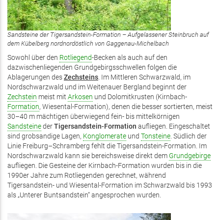
Sandsteine der Tigersandstein-Formation – Aufgelassener Steinbruch auf
dem Kübelberg nordnordöstlich von Gaggenau-Michelbach
Sowohl über den
Rotliegend
-Becken als auch auf den
dazwischenliegenden Grundgebirgsschwellen folgen die
Ablagerungen des
Zechsteins
. Im Mittleren Schwarzwald, im
Nordschwarzwald und im Weitenauer Bergland beginnt der
Zechstein
meist mit
Arkosen
und Dolomitkrusten (Kirnbach-
Formation
, Wiesental-Formation), denen die besser sortierten, meist
30–40 m mächtigen überwiegend fein- bis mittelkörnigen
Sandsteine
der
Tigersandstein-Formation
aufliegen. Eingeschaltet
sind grobsandige Lagen,
Konglomerate
und
Tonsteine
. Südlich der
Linie Freiburg–Schramberg fehlt die Tigersandstein-Formation. Im
Nordschwarzwald kann sie bereichsweise direkt dem
Grundgebirge
aufliegen. Die Gesteine der Kirnbach-Formation wurden bis in die
1990er Jahre zum Rotliegenden gerechnet, während
Tigersandstein- und Wiesental-Formation im Schwarzwald bis 1993
als „Unterer Buntsandstein“ angesprochen wurden.