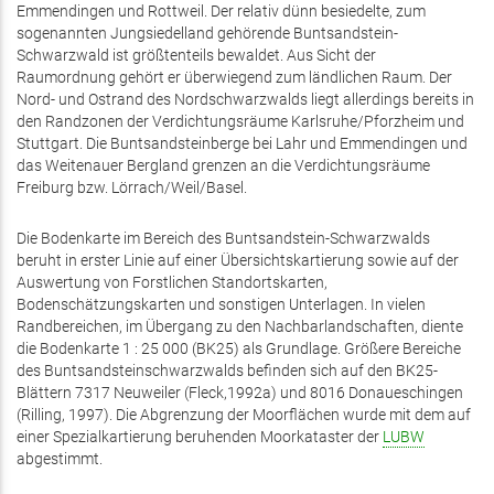
Emmendingen und Rottweil. Der relativ dünn besiedelte, zum
sogenannten Jungsiedelland gehörende Buntsandstein-
Schwarzwald ist größtenteils bewaldet. Aus Sicht der
Raumordnung gehört er überwiegend zum ländlichen Raum. Der
Nord- und Ostrand des Nordschwarzwalds liegt allerdings bereits in
den Randzonen der Verdichtungsräume Karlsruhe/Pforzheim und
Stuttgart. Die Buntsandsteinberge bei Lahr und Emmendingen und
das Weitenauer Bergland grenzen an die Verdichtungsräume
Freiburg bzw. Lörrach/Weil/Basel.
Die Bodenkarte im Bereich des Buntsandstein-Schwarzwalds
beruht in erster Linie auf einer Übersichtskartierung sowie auf der
Auswertung von Forstlichen Standortskarten,
Bodenschätzungskarten und sonstigen Unterlagen. In vielen
Randbereichen, im Übergang zu den Nachbarlandschaften, diente
die Bodenkarte 1 : 25 000 (BK25) als Grundlage. Größere Bereiche
des Buntsandsteinschwarzwalds befinden sich auf den BK25-
Blättern 7317 Neuweiler (Fleck,1992a) und 8016 Donaueschingen
(Rilling, 1997). Die Abgrenzung der Moorflächen wurde mit dem auf
einer Spezialkartierung beruhenden Moorkataster der
LUBW
abgestimmt.