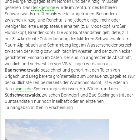
und Murgeinzugsgebiet im Norden und der Kinzig im Süden
gesehen. Das
Deckgebirge
wurde im Zentrum des Mittleren
Schwarzwalds größtenteils wieder abgetragen. Besonders
zwischen Kinzig- und Renchtal sind jedoch einige, mehr oder
weniger isolierte Bergplateaus erhalten (z. B. Mooskopf, Großer
Hundskopf, Brandenkopf). Die vom Buntsandstein gebildete, z. T.
nur 3–4 km breite Ostabdachung des Mittleren Schwarzwalds im
Raum Alpirsbach und Schramberg liegt im Wasserscheidenbereich
zwischen der Kinzig bzw. Schiltach im Westen und der zum Neckar
gerichteten Eschach im Osten. Der südlich angrenzende Abschnitt,
westlich und südwestlich von VS-Villingen wird auch als
Baarschwarzwald
bezeichnet und gehört mit den Tälern von
Brigach und Breg bereits größtenteils zum Donaueinzugsgebiet. Nur
der südlichste Teil, beiderseits der Wutachschlucht, ist wieder an
das
rheinische
System angeschlossen. Am Südostrand des
Südschwarzwalds
, zwischen Bonndorf und Bad-Säckingen tritt der
Buntsandstein nur noch inselhaft oder an einzelnen
Talhangabschnitten in Erscheinung.