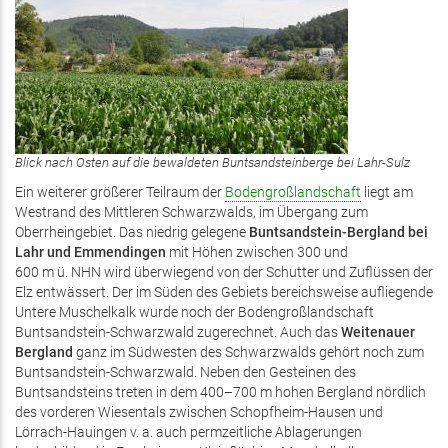
Blick nach Osten auf die bewaldeten Buntsandsteinberge bei Lahr-Sulz
Ein weiterer größerer Teilraum der
Bodengroßlandschaft
liegt am
Westrand des Mittleren Schwarzwalds, im Übergang zum
Oberrheingebiet. Das niedrig gelegene
Buntsandstein-Bergland bei
Lahr und Emmendingen
mit Höhen zwischen 300 und
600 m ü. NHN wird überwiegend von der Schutter und Zuflüssen der
Elz entwässert. Der im Süden des Gebiets bereichsweise aufliegende
Untere Muschelkalk wurde noch der Bodengroßlandschaft
Buntsandstein-Schwarzwald zugerechnet. Auch das
Weitenauer
Bergland
ganz im Südwesten des Schwarzwalds gehört noch zum
Buntsandstein-Schwarzwald. Neben den Gesteinen des
Buntsandsteins treten in dem 400–700 m hohen Bergland nördlich
des vorderen Wiesentals zwischen Schopfheim-Hausen und
Lörrach-Hauingen v. a. auch permzeitliche Ablagerungen