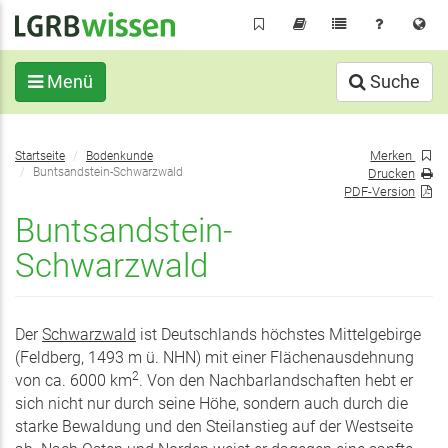
Direkt
zum
Inhalt
Menü
Suche
Sie
Merken
Startseite
Bodenkunde
befinden
Buntsandstein-Schwarzwald
Drucken
sich
PDF-Version
hier:
Buntsandstein-
Schwarzwald
Der
Schwarzwald
ist Deutschlands höchstes Mittelgebirge
(Feldberg, 1493 m ü. NHN) mit einer Flächenausdehnung
2
von ca. 6000 km
. Von den Nachbarlandschaften hebt er
sich nicht nur durch seine Höhe, sondern auch durch die
starke Bewaldung und den Steilanstieg auf der Westseite