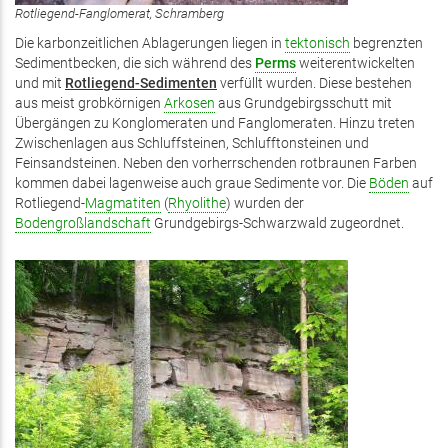
Rotliegend-Fanglomerat, Schramberg
Die karbonzeitlichen Ablagerungen liegen in
tektonisch
begrenzten
Sedimentbecken, die sich während des
Perms
weiterentwickelten
und mit
Rotliegend-Sedimenten
verfüllt wurden. Diese bestehen
aus meist grobkörnigen
Arkosen
aus Grundgebirgsschutt mit
Übergängen zu Konglomeraten und Fanglomeraten. Hinzu treten
Zwischenlagen aus Schluffsteinen, Schlufftonsteinen und
Feinsandsteinen. Neben den vorherrschenden rotbraunen Farben
kommen dabei lagenweise auch graue Sedimente vor. Die
Böden
auf
Rotliegend-
Magmatiten
(
Rhyolithe
) wurden der
Bodengroßlandschaft
Grundgebirgs-Schwarzwald zugeordnet.