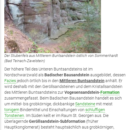
Der Stubenfels aus Mittlerem Buntsandstein östlich von Sommenhardt
(Bad Teinach-Zavelstein)
Der höhere Teil des Unteren Buntsandsteins ist im
Nordschwarzwald als
Badischer Bausandstein
ausgebildet, dessen
Fazies
jedoch örtlich bis in den
Mittleren Buntsandstein
anhält. Er
wird deshalb mit den Geröllsandsteinen und dem Kristallsandstein
des Mittleren Buntsandsteins zur
Vogesensandstein-
Formation
zusammengefasst. Beim Badischen Bausandstein handelt es sich
um mittel- bis grobkörnige, dickbankige
Sandsteine
mit meist
tonigem
Bindemittel und Einschaltungen von
schluffigen
Tonsteinen
. Im Süden keilt er im Raum St. Georgen aus. Die
überlagernde
Geröllsandstein-Subformation
(früher
Hauptkonglomerat) besteht hauptsächlich aus grobkörnigen,