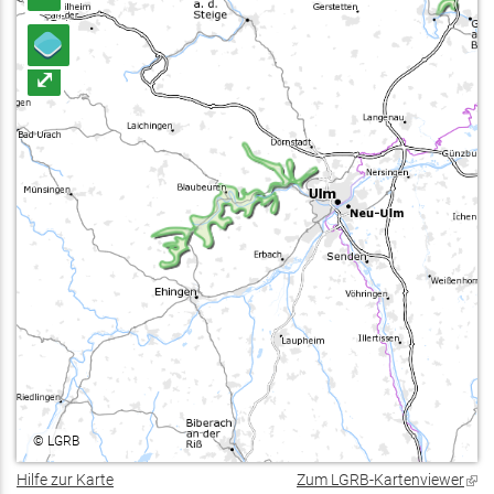
⤢
©
LGRB
Hilfe zur Karte
Zum LGRB-Kartenviewer
(Lin