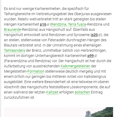
ist
exte
Es sind nur wenige Kartiereinheiten, die spezifisch für
Talhangbereiche im Verbreitungsgebiet des Oberjuras ausgewiesen
wurden. Relativ weitverbreitet tritt an stark geneigten bis steilen
Hängen Kartiereinheit
p16
(Link
(
Rendzina
,
Terra fusca
-Rendzina und
Braunerde
-Rendzina) aus Hangschutt auf. Ebenfalls aus
ist
Hangschutt entwickelt sind Rendzinen und Syroseme (
extern)
p20
(Link
), die
an steilen, stellenweise von Felsnadeln durchragten Hängen des
ist
Blautals verbreitet sind. In der Umrahmung eines ehemaligen
extern)
Talmäanders
der Brenz, unmittelbar östlich von Herbrechtingen,
kommt im dortigen Unterhangbereich Kartiereinheit
p99
(Link
(Pararendzina und Rendzina) vor. Der Hangschutt ist hier durch die
ist
Aufarbeitung von ausstreichenden
Kalkmergelsteinen
der
extern)
Mergelstetten-
Formation
stellenweise deutlich mergelig und mit
einem örtlich nur geringen bis mittleren Anteil von Kalksteingrus
ausgebildet. Eine weitere Besonderheit ist eine teilweise im oberen
Abschnitt des Hangschutts feststellbare Lösskomponente, die auf
einen während der letzten
Kaltzeit
erfolgten
äolischen
Eintrag
zurückzuführen ist.