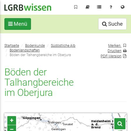
Direkt
zum
Inhalt
Menü
Suche
Sie
Merken
Startseite
Bodenkunde
Südöstliche Alb
befinden
Bodenlandschaften
Drucken
sich
Böden der Talhangbereiche im Oberjura
PDF-Version
hier:
Böden der
Talhangbereiche
im Oberjura
+
–