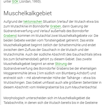
unter
GOK
(Jordan, 1993).
Muschelkalkgebiet
Aufgrund der
tektonischen
Situation (Verlauf der Wutach etwa bis
zum Wutachknie im Bonndorfer
Graben
, dann Querung der
Südrandverwerfung und Verlauf außerhalb des Bonndorfer
Grabens
) kommen im Wutachtal zwei Muschelkalkgebiete vor. Die
beiden Gebiete werden vom Tonsteingebiet getrennt. Das erste
Muschelkalkgebiet beginnt östlich der Schattenmühle und endet
zwischen dem Zufluss der Gauchach in die Wutach und der
Wutachmühle. Auch der südliche Abschnitt des Gauchachtals (etwa
bis zum Schalmendobel) gehört zu diesem Gebiet. Das zweite
Muschelkalkgebiet beginnt an einer
Störung
der
Südrandverwerfung des Bonndorfer Grabens bei der ehemaligen
Moggerenmühle (etwa 2 km südlich von Blumberg-Achdorf) und
erstreckt sich – mit abnehmender Höhe der Talhänge – etwa bis
Wutöschingen. Das Gebiet umfasst auch alle größeren Seitentäler in
diesem Abschnitt vom Weilergrabental bis zum Mauchenbachtal.
Morphologisch unterscheiden sich im Muschelkalkgebiet die
Talabschnitte, in denen sich die Wutach bereits bis in die Gesteine