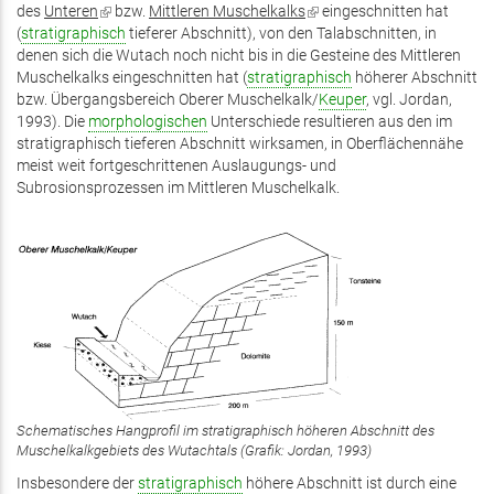
des
Unteren
(Link
bzw.
Mittleren Muschelkalks
(Link
eingeschnitten hat
(
stratigraphisch
ist
tieferer Abschnitt), von den Talabschnitten, in
ist
denen sich die Wutach noch nicht bis in die Gesteine des Mittleren
extern)
extern)
Muschelkalks eingeschnitten hat (
stratigraphisch
höherer Abschnitt
bzw. Übergangsbereich Oberer Muschelkalk/
Keuper
, vgl. Jordan,
1993). Die
morphologischen
Unterschiede resultieren aus den im
stratigraphisch tieferen Abschnitt wirksamen, in Oberflächennähe
meist weit fortgeschrittenen Auslaugungs- und
Subrosionsprozessen im Mittleren Muschelkalk.
Schematisches Hangprofil im stratigraphisch höheren Abschnitt des
Muschelkalkgebiets des Wutachtals (Grafik: Jordan, 1993)
Insbesondere der
stratigraphisch
höhere Abschnitt ist durch eine