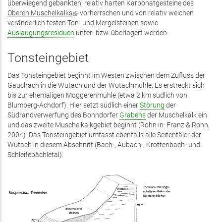
überwiegend gebankten, relativ harten Karbonatgesteine des
extern)
Oberen Muschelkalks
(Link
vorherrschen und von relativ weichen
veränderlich festen Ton- und Mergelsteinen sowie
ist
Auslaugungsresiduen
extern)
unter- bzw. überlagert werden.
Tonsteingebiet
Das Tonsteingebiet beginnt im Westen zwischen dem Zufluss der
Gauchach in die Wutach und der Wutachmühle. Es erstreckt sich
bis zur ehemaligen Moggerenmühle (etwa 2 km südlich von
Blumberg-Achdorf). Hier setzt südlich einer
Störung
der
Südrandverwerfung des Bonndorfer
Grabens
der Muschelkalk ein
und das zweite Muschelkalkgebiet beginnt (Rohn in: Franz & Rohn,
2004). Das Tonsteingebiet umfasst ebenfalls alle Seitentäler der
Wutach in diesem Abschnitt (Bach-, Aubach-, Krottenbach- und
Schleifebächletal).