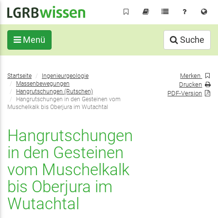
Direkt
zum
Inhalt
Menü
Suche
Sie
Merken
Startseite
Ingenieurgeologie
befinden
Massenbewegungen
Drucken
sich
Hangrutschungen (Rutschen)
PDF-Version
Hangrutschungen in den Gesteinen vom
hier:
Muschelkalk bis Oberjura im Wutachtal
Hangrutschungen
in den Gesteinen
vom Muschelkalk
bis Oberjura im
Wutachtal