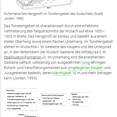
Schematisches Hangprofil im Tonsteingebiet des Wutachtals (Grafik:
Jordan, 1993)
Das Tonsteingebiet ist charakterisiert durch eine erhebliche
Verbreiterung des Talquerschnitts der Wutach auf etwa 1000–
1300 m Breite. Das Hangprofil ist konkav und besteht aus einem
steilen Oberhang sowie einem flachen Unterhang. Im Tonsteingebiet
stehen im Wutachtal i. W. Gesteine des Keupers und des Unterjuras
an, in den Seitentälern der Wutach Gesteine des Mitteljuras (i. W.
Opalinuston-Formation
(Link
). Im Unterhang sind die anstehenden
Gesteine vielfach vollständig von ausgedehnten
ist
tonig
-lehmigen
Rutsch- und Verwitterungsmassen aus
extern)
umgelagerten
Keuper-
und
Juragesteinen bedeckt, deren
Mächtigkeit
10 m und mehr betragen
kann (Jordan, 1993).