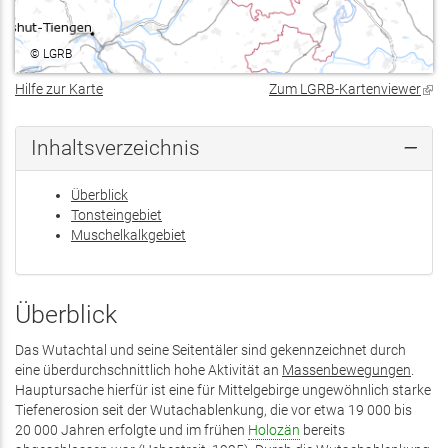
©
LGRB
Hilfe zur Karte
Zum LGRB-Kartenviewer
(Lin
ist
exte
Inhaltsverzeichnis
Überblick
Tonsteingebiet
Muschelkalkgebiet
Überblick
Das Wutachtal und seine Seitentäler sind gekennzeichnet durch
eine überdurchschnittlich hohe Aktivität an
Massenbewegungen
.
Hauptursache hierfür ist eine für Mittelgebirge ungewöhnlich starke
Tiefenerosion seit der Wutachablenkung, die vor etwa 19 000 bis
20 000 Jahren erfolgte und im frühen
Holozän
bereits