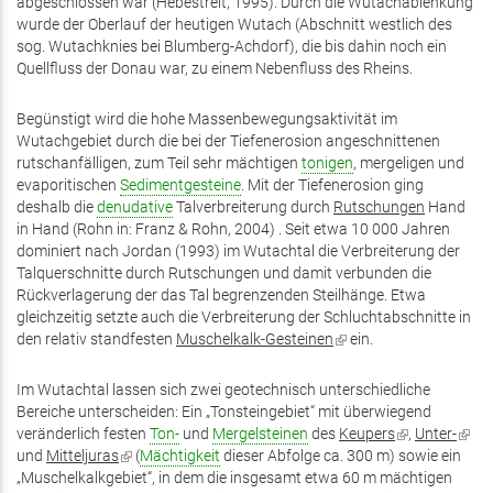
abgeschlossen war (Hebestreit, 1995). Durch die Wutachablenkung
wurde der Oberlauf der heutigen Wutach (Abschnitt westlich des
sog. Wutachknies bei Blumberg-Achdorf), die bis dahin noch ein
Quellfluss der Donau war, zu einem Nebenfluss des Rheins.
Begünstigt wird die hohe Massenbewegungsaktivität im
Wutachgebiet durch die bei der Tiefenerosion angeschnittenen
rutschanfälligen, zum Teil sehr mächtigen
tonigen
, mergeligen und
evaporitischen
Sedimentgesteine
. Mit der Tiefenerosion ging
deshalb die
denudative
Talverbreiterung durch
Rutschungen
Hand
in Hand (Rohn in: Franz & Rohn, 2004) . Seit etwa 10 000 Jahren
dominiert nach Jordan (1993) im Wutachtal die Verbreiterung der
Talquerschnitte durch Rutschungen und damit verbunden die
Rückverlagerung der das Tal begrenzenden Steilhänge. Etwa
gleichzeitig setzte auch die Verbreiterung der Schluchtabschnitte in
den relativ standfesten
Muschelkalk-Gesteinen
(Link
ein.
ist
extern)
Im Wutachtal lassen sich zwei geotechnisch unterschiedliche
Bereiche unterscheiden: Ein „Tonsteingebiet“ mit überwiegend
veränderlich festen
Ton-
und
Mergelsteinen
des
Keupers
(Link
,
Unter-
(Link
und
Mitteljuras
(Link
(
Mächtigkeit
dieser Abfolge ca. 300 m) sowie ein
ist
ist
„Muschelkalkgebiet“, in dem die insgesamt etwa 60 m mächtigen
ist
extern)
exter