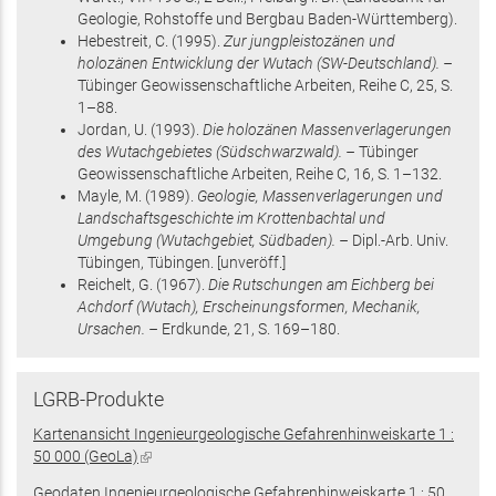
Geologie, Rohstoffe und Bergbau Baden-Württemberg)
.
Hebestreit, C.
(1995)
.
Zur jungpleistozänen und
holozänen Entwicklung der Wutach (SW-Deutschland). –
Tübinger Geowissenschaftliche Arbeiten, Reihe C,
25
,
S.
1–88
.
Jordan, U.
(1993)
.
Die holozänen Massenverlagerungen
des Wutachgebietes (Südschwarzwald). –
Tübinger
Geowissenschaftliche Arbeiten, Reihe C,
16
,
S. 1–132
.
Mayle, M.
(1989)
.
Geologie, Massenverlagerungen und
Landschaftsgeschichte im Krottenbachtal und
Umgebung (Wutachgebiet, Südbaden). –
Dipl.-Arb. Univ.
Tübingen,
Tübingen
.
[unveröff.]
Reichelt, G.
(1967)
.
Die Rutschungen am Eichberg bei
Achdorf (Wutach), Erscheinungsformen, Mechanik,
Ursachen. –
Erdkunde,
21
,
S. 169–180
.
LGRB-Produkte
Kartenansicht Ingenieurgeologische Gefahrenhinweiskarte 1 :
50 000 (GeoLa)
(Link
ist
Geodaten Ingenieurgeologische Gefahrenhinweiskarte 1 : 50