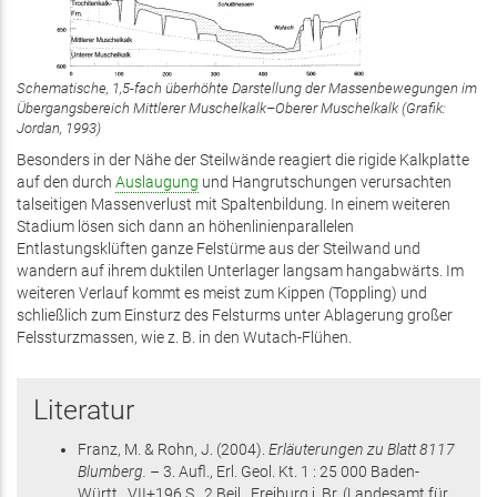
Schematische, 1,5-fach überhöhte Darstellung der Massenbewegungen im
Übergangsbereich Mittlerer Muschelkalk–Oberer Muschelkalk (Grafik:
Jordan, 1993)
Besonders in der Nähe der Steilwände reagiert die rigide Kalkplatte
auf den durch
Auslaugung
und Hangrutschungen verursachten
talseitigen Massenverlust mit Spaltenbildung. In einem weiteren
Stadium lösen sich dann an höhenlinienparallelen
Entlastungsklüften ganze Felstürme aus der Steilwand und
wandern auf ihrem duktilen Unterlager langsam hangabwärts. Im
weiteren Verlauf kommt es meist zum Kippen (Toppling) und
schließlich zum Einsturz des Felsturms unter Ablagerung großer
Felssturzmassen, wie z. B. in den Wutach-Flühen.
Literatur
Franz, M. & Rohn, J.
(2004)
.
Erläuterungen zu Blatt 8117
Blumberg. –
3. Aufl.,
Erl. Geol. Kt. 1 : 25 000 Baden-
Württ.,
VII+196 S.
, 2 Beil.
, Freiburg i. Br.
(Landesamt für