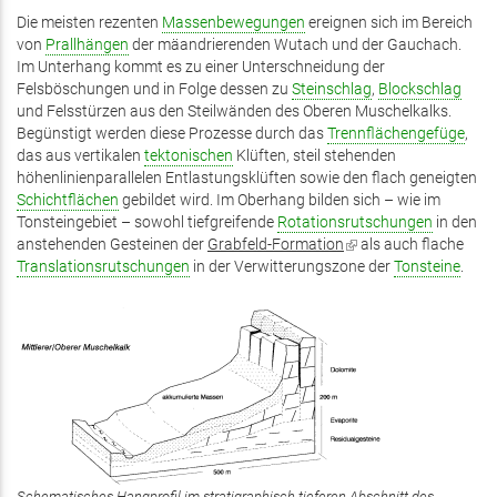
Die meisten rezenten
Massenbewegungen
ereignen sich im Bereich
von
Prallhängen
der mäandrierenden Wutach und der Gauchach.
Im Unterhang kommt es zu einer Unterschneidung der
Felsböschungen und in Folge dessen zu
Steinschlag
,
Blockschlag
und Felsstürzen aus den Steilwänden des Oberen Muschelkalks.
Begünstigt werden diese Prozesse durch das
Trennflächengefüge
,
das aus vertikalen
tektonischen
Klüften, steil stehenden
höhenlinienparallelen Entlastungsklüften sowie den flach geneigten
Schichtflächen
gebildet wird. Im Oberhang bilden sich – wie im
Tonsteingebiet – sowohl tiefgreifende
Rotationsrutschungen
in den
anstehenden Gesteinen der
Grabfeld-Formation
(Link
als auch flache
Translationsrutschungen
in der Verwitterungszone der
ist
Tonsteine
.
extern)
Schematisches Hangprofil im stratigraphisch tieferen Abschnitt des