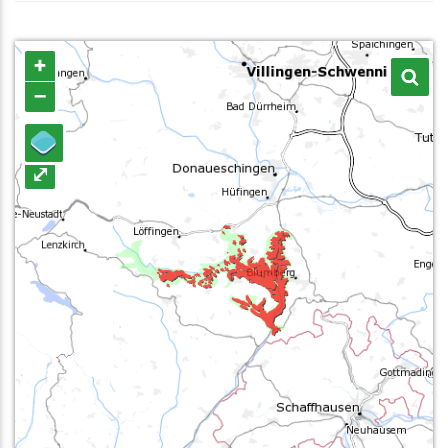
+
–
⤢