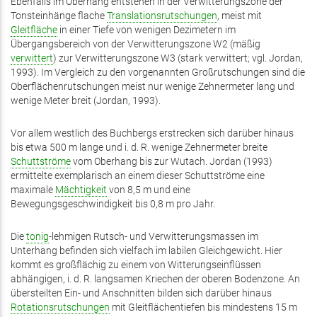
Ebenfalls im Oberhang entstehen in der Verwitterungszone der
Tonsteinhänge flache
Translationsrutschungen
, meist mit
Gleitfläche
in einer Tiefe von wenigen Dezimetern im
Übergangsbereich von der Verwitterungszone W2 (mäßig
verwittert
) zur Verwitterungszone W3 (stark verwittert; vgl. Jordan,
1993). Im Vergleich zu den vorgenannten Großrutschungen sind die
Oberflächenrutschungen meist nur wenige Zehnermeter lang und
wenige Meter breit (Jordan, 1993).
Vor allem westlich des Buchbergs erstrecken sich darüber hinaus
bis etwa 500 m lange und i. d. R. wenige Zehnermeter breite
Schuttströme
vom Oberhang bis zur Wutach. Jordan (1993)
ermittelte exemplarisch an einem dieser Schuttströme eine
maximale
Mächtigkeit
von 8,5 m und eine
Bewegungsgeschwindigkeit bis 0,8 m pro Jahr.
Die
tonig
-lehmigen Rutsch- und Verwitterungsmassen im
Unterhang befinden sich vielfach im labilen Gleichgewicht. Hier
kommt es großflächig zu einem von Witterungseinflüssen
abhängigen, i. d. R. langsamen Kriechen der oberen Bodenzone. An
übersteilten Ein- und Anschnitten bilden sich darüber hinaus
Rotationsrutschungen
mit Gleitflächentiefen bis mindestens 15 m