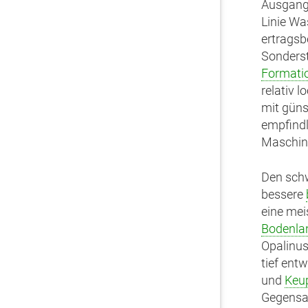
Ausgangs
Linie W
ertragsb
Sonders
Formati
relativ 
mit gün
empfindl
Maschine
Den schw
bessere
eine mei
Bodenla
Opalinus
tief ent
und
Keu
Gegensat