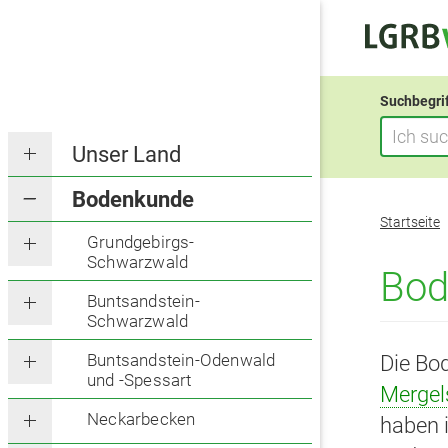
Suchbegri
Unser Land
Bodenkunde
Sie
Startseite
befinden
Grundgebirgs-
Schwarzwald
sich
Bod
hier:
Buntsandstein-
Schwarzwald
Buntsandstein-Odenwald
Die Bo
und -Spessart
Mergel
Neckarbecken
haben 