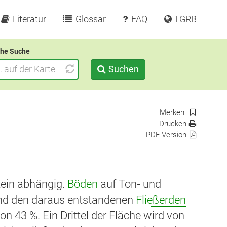
Literatur
Glossar
FAQ
LGRB
he Suche
Suchen
Merken
Drucken
PDF-Version
ein abhängig.
Böden
auf Ton‑ und
nd den daraus entstandenen
Fließerden
on 43 %. Ein Drittel der Fläche wird von