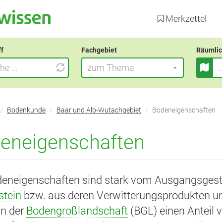
Direkt
zum
Merkzettel
Inhalt
ff
Fachgebiet
Räumlic
zum Thema
Bodenkunde
Baar und Alb-Wutachgebiet
Bodeneigenschaften
eneigenschaften
deneigenschaften sind stark vom Ausgangsgest
stein
bzw. aus deren Verwitterungsprodukten u
in der
Bodengroßlandschaft
(BGL) einen Anteil v