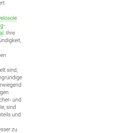
rt.
elosole
ig
-
al
. Ihre
ndigkeit,
den
lt sind,
chgründige
berwiegend
igen
cher‑ und
le, sind
teils und
esser zu