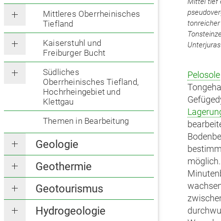
Mittel tief
pseudoverg
Mittleres Oberrheinisches
tonreicher
Tiefland
Tonsteinz
Kaiserstuhl und
Unterjuras
Freiburger Bucht
Südliches
Pelosole
Oberrheinisches Tiefland,
Tongehal
Hochrheingebiet und
Gefüged
Klettgau
Lagerun
Themen in Bearbeitung
bearbei
Bodenbea
Geologie
bestimm
möglich.
Geothermie
Minuten
wachsen 
Geotourismus
zwische
Hydrogeologie
durchwu