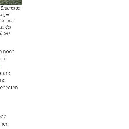
r Braunerde-
tiger
erde über
ial der
 (h64)
ch noch
cht
e
stark
and
 ehesten
ede
enen