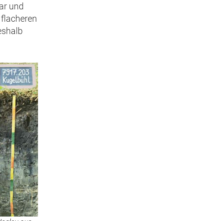
bar und
 flacheren
eshalb