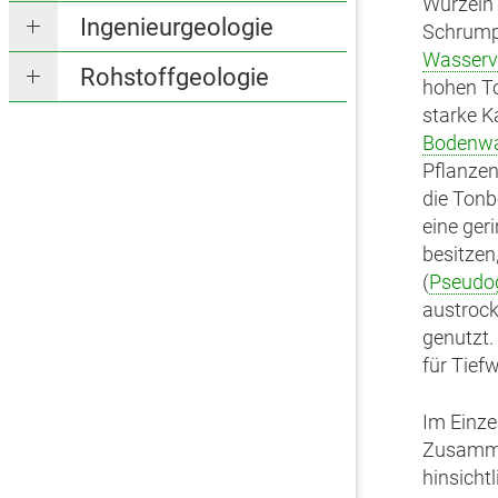
Wurzeln
Ingenieurgeologie
Schrumpf
Wasserv
Rohstoffgeologie
hohen To
starke K
Bodenw
Pflanzen
die Tonb
eine ger
besitzen
(
Pseudo
austrock
genutzt.
für Tief
Im Einze
Zusamme
hinsicht