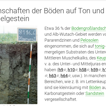
nschaften der Böden auf Ton und
elgestein
Etwa 36 % der
Bodengroßlandsch
und Alb-Wutach-Gebiet werden v
Pararendzinen und
Pelosolen
eingenommen, die sich auf
tonig
-
mergeligen Substraten des Unte
Mittleren Muschelkalks, des
Keup
v. a. des Unter‑ und Mitteljuras e
haben (
h9
(Link
,
h10
(Link
,
h58
(Link
,
h59
(Lin
,
h
(Link
,
h63
(Link
,
h64
ist
(Link
, usw.). In manche
ist
ist
ist
ist
Bereichen, wie z. B. im Lettenkeup
ist
extern)
ist
extern)
extern)
exte
extern)
sind sie kleinräumig mit
extern)
extern)
Böden
a
Karbonatgestein oder
Sandstein
vergesellschaftet.