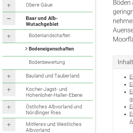
Böden 
Obere Gäue
gering
Baar und Alb-
nehme
Wutachgebiet
Auense
Bodenlandschaften
Moorfl
Bodeneigenschaften
Inhal
Bodenbewertung
Bauland und Tauberland
E
E
Kocher-Jagst- und
E
Hohenloher-Haller-Ebene
g
E
Östliches Albvorland und
Nördlinger Ries
E
A
Mittleres und Westliches
Albvorland