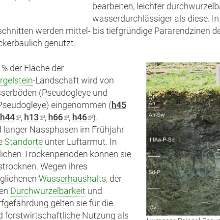
bearbeiten, leichter durchwurzel
wasserdurchlässiger als diese. In
schnitten werden mittel‑ bis tiefgründige Pararendzinen d
ckerbaulich genutzt.
 % der Fläche der
rgelstein
-Landschaft wird von
serböden (Pseudogleye und
Pseudogleye) eingenommen (
h45
ink
h44
(Link
,
h13
(Link
,
h66
(Link
,
h46
(Link
).
 langer Nassphasen im Frühjahr
t
ist
ist
ist
ist
ie
tern)
Standorte
extern)
extern)
unter Luftarmut. In
extern)
extern)
ichen Trockenperioden können sie
strocknen. Wegen ihres
glichenen
Wasserhaushalts
, der
ten
Durchwurzelbarkeit
und
gefährdung gelten sie für die
d forstwirtschaftliche Nutzung als