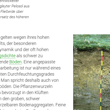
 entwickelter
leyter Pelosol aus
 Fließerde über
ersatz des höheren
gelten wegen ihres hohen
ts, der besonderen
ynamik und der oft hohen
gsdichte
als schwer zu
tende
Böden
. Eine angepasste
rbeitung ist nur während eines
ten Durchfeuchtungsgrades
 Man spricht deshalb auch von
böden. Die Pflanzenwurzeln
bevorzugt in den Klüften
n den groben, schwer
rzelbaren Bodenaggregaten. Feine