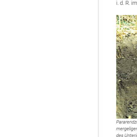
i. d. R. i
Pararendzi
mergelige
des Unterj