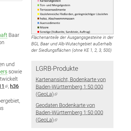
aft
Baar
Flächenanteile der Ausgangsgesteine in der
on
BGL Baar und Alb-Wutachgebiet außerhalb
der Siedlungsflächen (ohne KE 1, 2, 3, 500)
ren und
LGRB-Produkte
ers
sowie
ntwickelt
Kartenansicht, Bodenkarte von
k
11
(Link
,
h36
Baden-Württemberg 1:50 000
n
ist
(GeoLa)
(Link
ergebiet,
rn)
extern)
ist
Geodaten Bodenkarte von
us
extern)
Baden-Württemberg 1:50 000
(GeoLa)
(Link
ist