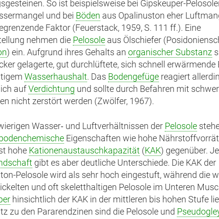
gesteinen. So ist beispielsweise bei Gipskeuper-Pelosolen
assermangel und bei
Böden
aus Opalinuston eher Luftmang
egrenzende Faktor (Feuerstack, 1959, S. 111 ff.). Eine
tellung nehmen die
Pelosole
aus Ölschiefer (Posidoniensch
on
) ein. Aufgrund ihres Gehalts an
organischer Substanz
s
locker gelagerte, gut durchlüftete, sich schnell erwärmend
stigem
Wasserhaushalt
. Das
Bodengefüge
reagiert allerdi
ich auf
Verdichtung
und sollte durch Befahren mit schwe
n nicht zerstört werden (Zwölfer, 1967).
ierigen Wasser‑ und Luftverhältnissen der
Pelosole
steh
bodenchemische
Eigenschaften wie hohe Nährstoffvorrä
st hohe
Kationenaustauschkapazität
(
KAK
) gegenüber. J
ndschaft
gibt es aber deutliche Unterschiede. Die KAK der
ton-Pelosole wird als sehr hoch eingestuft, während die 
wickelten und oft skeletthaltigen Pelosole im Unteren Musc
per
hinsichtlich der KAK in der mittleren bis hohen Stufe li
z zu den Pararendzinen sind die Pelosole und
Pseudogle