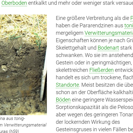
m
Oberboden
entkalkt und mehr oder weniger stark versaue
Eine größere Verbreitung als die
P
haben die Pararendzinen aus
ton
mergeligem
Verwitterungsmateri
Eigenschaften können je nach Grü
Skelettgehalt und
Bodenart
stark
schwanken. Wo sie im anstehen
Gestein oder in geringmächtigen,
skelettreichen
Fließerden
entwicke
handelt es sich um trockene, fla
Standorte
. Meist besitzen die ü
schon an der Oberfläche kalkhalt
Böden
eine geringere Wasserspei
Sorptionskapazität als die Peloso
aber wegen des geringeren Tonan
na aus tonig-
der lockernden Wirkung des
m Verwitterungsmaterial
Gesteinsgruses in vielen Fällen b
uras (h59)