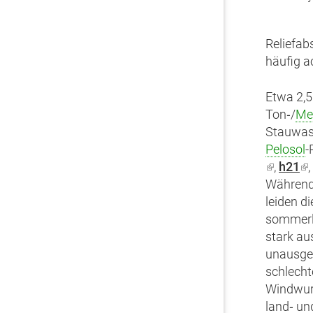
Reliefab
häufig a
Etwa 2,5
Ton‑/
Me
Stauwas
Pelosol
-
(Link
,
h21
(L
,
ist
Während
is
extern)
leiden d
ex
sommerl
stark au
unausge
schlech
Windwurf
land‑ un