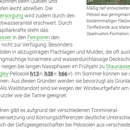
 können beim Quellen und
en leicht abreißen. Die
Mäßig tief entwickelte
Pelosol aus geringmäch
ersorgung
wird zudem durch den
lösslehmhaltiger Fließ
twasseranteil erschwert. Durch
Tonfließerde aus Mater
apillarkräfte steht das
Opalinuston-Formation
asser
in den
Feinporen
den
 nicht zur Verfügung. Besonders
öden in abzugsträgen Flachlagen und Mulden, die oft au
ingmächtige tonärmere und wasserdurchlässige Deckschi
, neigen bei langen Nassphasen im Frühjahr zu
Staunäss
gley
-Pelosole
h13
(Link
,
h38
(Link
,
h66
(Link
). Im Sommer können sie 
nen. Aus diesen Gründen werden sie bevorzugt als Grünl
ist
ist
ist
 Als Waldstandort sind sie wegen der Windwurfgefahr am
extern)
extern)
extern)
wurzler wie die Tanne geeignet.
lnen gibt es aufgrund der verschiedenen Tonmineral-
nsetzung und Körnungsdifferenzen deutliche Unterschi
lich der Gefügeeigenschaften bei Pelosolen aus verschied