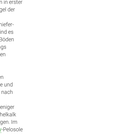
 in erster
el der
iefer-
ind es
e Böden
ngs
ren
en
te und
e nach
weniger
helkalk
egen. Im
y
-Pelosole