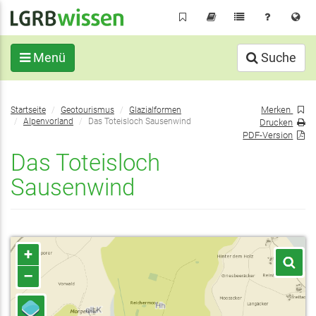
Direkt
zum
Inhalt
Menü
Suche
Sie
Merken
Startseite
Geotourismus
Glazialformen
befinden
Alpenvorland
Das Toteisloch Sausenwind
Drucken
sich
PDF-Version
hier:
Das Toteisloch
Sausenwind
+
–