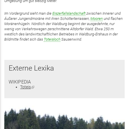
Umgebung um gut siebzig Meter.
Im Vordergrund sieht man die
Eiszerfallslandschaft
zwischen Innerer und
Äußerer Jungendmoräne mit ihren Schotterterrassen,
Mooren
und flachen
Moränenhügeln. Nördlich der Waldburg beginnt der ausgedehnte, nur
wenig von Verkehrswegen zerschnittene Altdorfer Wald. Etwa 250 m
westlich des landwirtschaftlichen Betriebes in Waldburg-Ershaus in der
Bildmitte findet sich das
Toteisloch
Sausenwind.
Externe Lexika
WIKIPEDIA
Toteis
(Link
ist
extern)