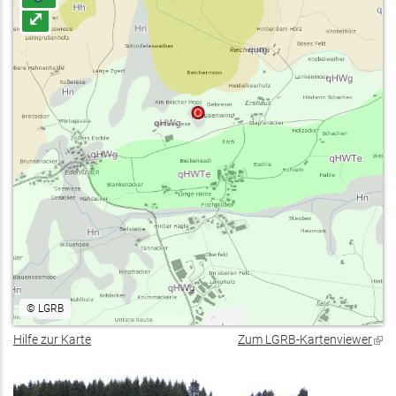
⤢
©
LGRB
Hilfe zur Karte
Zum LGRB-Kartenviewer
(Lin
ist
exte