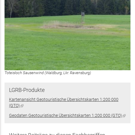
Toteisloch Sausenwind (Waldburg, Lkr. Ravensburg)
LGRB-Produkte
Kartenansicht Geotouristische Übersichtskarten 1:200 000
(GTO)
(Link
ist
Geodaten Geotouristische Übersichtskarten 1:200 000 (GTO)
(Link
extern)
ist
extern