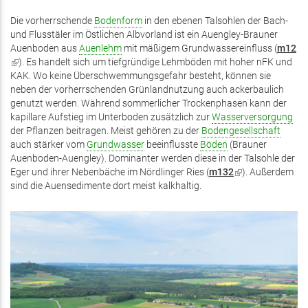
extern)
extern)
extern)
Die vorherrschende
Bodenform
in den ebenen Talsohlen der Bach-
und Flusstäler im Östlichen Albvorland ist ein Auengley-Brauner
Auenboden aus
Auenlehm
mit mäßigem Grundwassereinfluss (
m12
(Link
). Es handelt sich um tiefgründige Lehmböden mit hoher nFK und
ist
KAK. Wo keine Überschwemmungsgefahr besteht, können sie
extern)
neben der vorherrschenden Grünlandnutzung auch ackerbaulich
genutzt werden. Während sommerlicher Trockenphasen kann der
kapillare Aufstieg im Unterboden zusätzlich zur
Wasserversorgung
der Pflanzen beitragen. Meist gehören zu der
Bodengesellschaft
auch stärker vom
Grundwasser
beeinflusste
Böden
(Brauner
Auenboden-Auengley). Dominanter werden diese in der Talsohle der
Eger und ihrer Nebenbäche im Nördlinger Ries (
m132
(Link
). Außerdem
sind die Auensedimente dort meist kalkhaltig.
ist
extern)