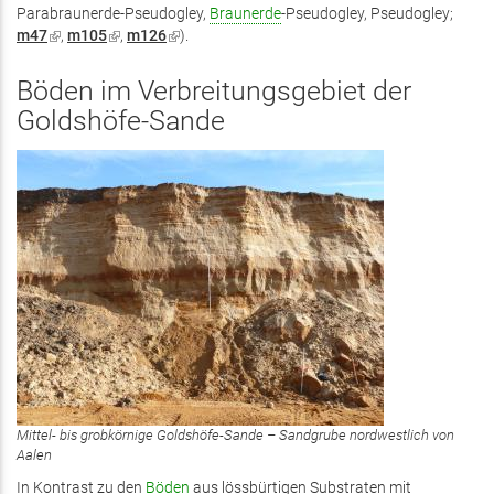
Parabraunerde-Pseudogley,
Braunerde
-Pseudogley, Pseudogley;
m47
(Link
,
m105
(Link
,
m126
(Link
).
ist
ist
ist
extern)
extern)
extern)
Böden im Verbreitungsgebiet der
Goldshöfe-Sande
Mittel- bis grobkörnige Goldshöfe-Sande – Sandgrube nordwestlich von
Aalen
In Kontrast zu den
Böden
aus lössbürtigen Substraten mit