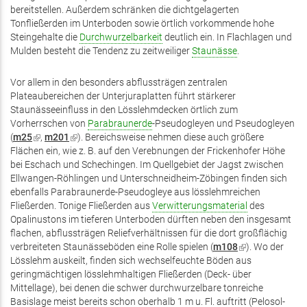
bereitstellen. Außerdem schränken die dichtgelagerten
Tonfließerden im Unterboden sowie örtlich vorkommende hohe
Steingehalte die
Durchwurzelbarkeit
deutlich ein. In Flachlagen und
Mulden besteht die Tendenz zu zeitweiliger
Staunässe
.
Vor allem in den besonders abflussträgen zentralen
Plateaubereichen der Unterjuraplatten führt stärkerer
Staunässeeinfluss in den Lösslehmdecken örtlich zum
Vorherrschen von
Parabraunerde
-Pseudogleyen und Pseudogleyen
(
m25
(Link
,
m201
(Link
). Bereichsweise nehmen diese auch größere
Flächen ein, wie z. B. auf den Verebnungen der Frickenhofer Höhe
ist
ist
bei Eschach und Schechingen. Im Quellgebiet der Jagst zwischen
extern)
extern)
Ellwangen-Röhlingen und Unterschneidheim-Zöbingen finden sich
ebenfalls Parabraunerde-Pseudogleye aus lösslehmreichen
Fließerden. Tonige Fließerden aus
Verwitterungsmaterial
des
Opalinustons im tieferen Unterboden dürften neben den insgesamt
flachen, abflussträgen Reliefverhältnissen für die dort großflächig
verbreiteten Staunässeböden eine Rolle spielen (
m108
(Link
). Wo der
Lösslehm auskeilt, finden sich wechselfeuchte Böden aus
ist
geringmächtigen lösslehmhaltigen Fließerden (Deck- über
extern)
Mittellage), bei denen die schwer durchwurzelbare tonreiche
Basislage meist bereits schon oberhalb 1 m u. Fl. auftritt (Pelosol-