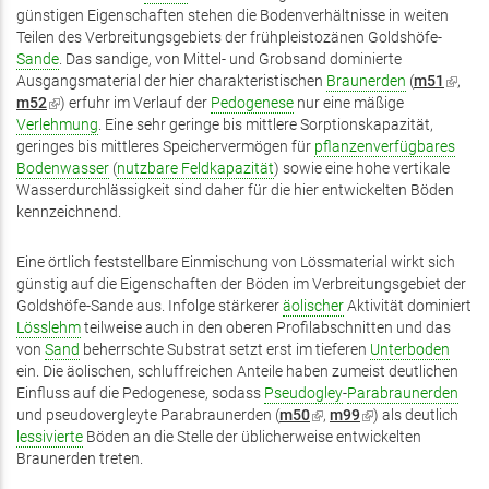
günstigen Eigenschaften stehen die Bodenverhältnisse in weiten
Teilen des Verbreitungsgebiets der frühpleistozänen Goldshöfe-
Sande
. Das sandige, von Mittel- und Grobsand dominierte
Ausgangsmaterial der hier charakteristischen
Braunerden
(
m51
(Link
,
m52
(Link
)
erfuhr im Verlauf der
Pedogenese
nur eine mäßige
ist
Verlehmung
ist
. Eine sehr geringe bis mittlere Sorptionskapazität,
extern
geringes bis mittleres Speichervermögen für
extern)
pflanzenverfügbares
Bodenwasser
(
nutzbare Feldkapazität
) sowie eine hohe vertikale
Wasserdurchlässigkeit sind daher für die hier entwickelten Böden
kennzeichnend.
Eine örtlich feststellbare Einmischung von Lössmaterial wirkt sich
günstig auf die Eigenschaften der Böden im Verbreitungsgebiet der
Goldshöfe-Sande aus. Infolge stärkerer
äolischer
Aktivität dominiert
Lösslehm
teilweise auch in den oberen Profilabschnitten und das
von
Sand
beherrschte Substrat setzt erst im tieferen
Unterboden
ein. Die äolischen, schluffreichen Anteile haben zumeist deutlichen
Einfluss auf die Pedogenese, sodass
Pseudogley
-
Parabraunerden
und pseudovergleyte Parabraunerden (
m50
(Link
,
m99
(Link
) als deutlich
lessivierte
Böden an die Stelle der üblicherweise entwickelten
ist
ist
Braunerden treten.
extern)
extern)