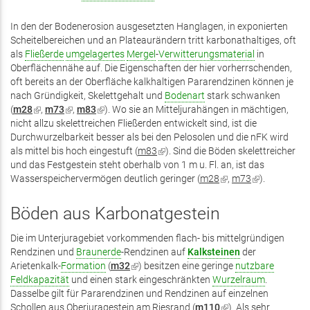
In den der Bodenerosion ausgesetzten Hanglagen, in exponierten
Scheitelbereichen und an Plateaurändern tritt karbonathaltiges, oft
als
Fließerde
umgelagertes
Mergel
-
Verwitterungsmaterial
in
Oberflächennähe auf. Die Eigenschaften der hier vorherrschenden,
oft bereits an der Oberfläche kalkhaltigen Pararendzinen können je
nach Gründigkeit, Skelettgehalt und
Bodenart
stark schwanken
(
m28
(Link
,
m73
(Link
,
m83
(Link
). Wo sie an Mitteljurahängen in mächtigen,
nicht allzu skelettreichen Fließerden entwickelt sind, ist die
ist
ist
ist
Durchwurzelbarkeit besser als bei den Pelosolen und die nFK wird
extern)
extern)
extern)
als mittel bis hoch eingestuft (
m83
(Link
). Sind die Böden skelettreicher
und das Festgestein steht oberhalb von 1 m u. Fl. an, ist das
ist
Wasserspeichervermögen deutlich geringer (
extern)
m28
(Link
,
m73
(Link
).
ist
ist
extern)
extern)
Böden aus Karbonatgestein
Die im Unterjuragebiet vorkommenden flach- bis mittelgründigen
Rendzinen und
Braunerde
-Rendzinen auf
Kalksteinen
der
Arietenkalk-
Formation
(
m32
(Link
) besitzen eine geringe
nutzbare
Feldkapazität
und einen stark eingeschränkten
ist
Wurzelraum
.
Dasselbe gilt für Pararendzinen und Rendzinen auf einzelnen
extern)
Schollen aus Oberjuragestein am Riesrand (
m110
(Link
). Als sehr