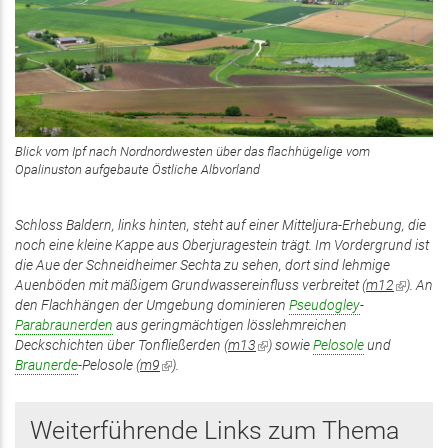
Blick vom Ipf nach Nordnordwesten über das flachhügelige vom
Opalinuston aufgebaute Östliche Albvorland
Schloss Baldern, links hinten, steht auf einer Mitteljura-Erhebung, die
noch eine kleine Kappe aus Oberjuragestein trägt. Im Vordergrund ist
die Aue der Schneidheimer Sechta zu sehen, dort sind lehmige
Auenböden mit mäßigem Grundwassereinfluss verbreitet (
m12
(Link
). An
den Flachhängen der Umgebung dominieren
Pseudogley
-
ist
Parabraunerden
aus geringmächtigen lösslehmreichen
extern)
Deckschichten über Tonfließerden (
m13
(Link
) sowie
Pelosole
und
Braunerde
-Pelosole (
m9
(Link
).
ist
ist
extern)
extern)
Weiterführende Links zum Thema