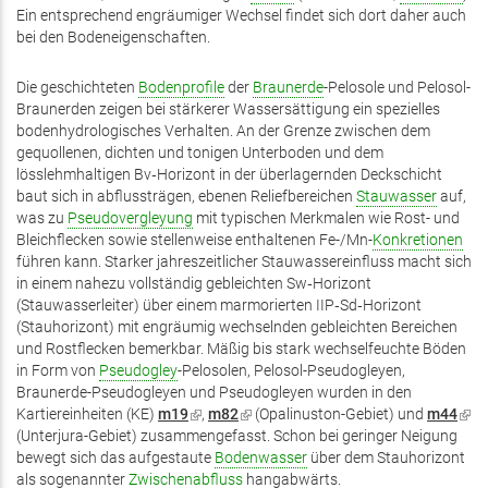
Ein entsprechend engräumiger Wechsel findet sich dort daher auch
bei den Bodeneigenschaften.
Die geschichteten
Bodenprofile
der
Braunerde
-Pelosole und Pelosol-
Braunerden zeigen bei stärkerer Wassersättigung ein spezielles
bodenhydrologisches Verhalten. An der Grenze zwischen dem
gequollenen, dichten und tonigen Unterboden und dem
lösslehmhaltigen Bv‑Horizont in der überlagernden Deckschicht
baut sich in abflussträgen, ebenen Reliefbereichen
Stauwasser
auf,
was zu
Pseudovergleyung
mit typischen Merkmalen wie Rost- und
Bleichflecken sowie stellenweise enthaltenen Fe-/Mn-
Konkretionen
führen kann. Starker jahreszeitlicher Stauwassereinfluss macht sich
in einem nahezu vollständig gebleichten Sw‑Horizont
(Stauwasserleiter) über einem marmorierten IIP‑Sd‑Horizont
(Stauhorizont) mit engräumig wechselnden gebleichten Bereichen
und Rostflecken bemerkbar. Mäßig bis stark wechselfeuchte Böden
in Form von
Pseudogley
-Pelosolen, Pelosol-Pseudogleyen,
Braunerde-Pseudogleyen und Pseudogleyen wurden in den
Kartiereinheiten (KE)
m19
(Link
,
m82
(Link
(Opalinuston-Gebiet) und
m44
(Lin
(Unterjura-Gebiet) zusammengefasst. Schon bei geringer Neigung
ist
ist
ist
bewegt sich das aufgestaute
extern)
Bodenwasser
extern)
über dem Stauhorizont
exte
als sogenannter
Zwischenabfluss
hangabwärts.