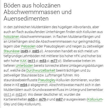
Böden aus holozänen
Abschwemmmassen und
Auensedimenten
In den zahlreichen Muldentälern des hügeligen Albvorlands, aber
auch an flach auslaufenden Unterhängen finden sich Kolluvien aus
holozänen
Abschwemmmassen. In flachen Muldenanfängen und
an Unterhängen sind die Abschwemmmassen nur geringmächtig,
lagern über
Pelosolen
oder Pseudogleyen und neigen zu zeitweiliger
Staunässe
(
m49
(Link
,
m85
(Link
). Ansonsten handelt es sich meist um
tiefgründige Lehmböden mit mittlerer bis hoher nFK und hoher bis
ist
ist
sehr hoher
KAK
(
extern)
m11
(Link
,
extern)
m53
(Link
,
m77
(Link
). Stellenweise treten im
tieferen
Unterboden
bereits tonreiche ältere Umlagerungsbildungen
ist
ist
ist
auf, welche die
Durchwurzelbarkeit
extern)
extern)
beeinträchtigen und zu
extern)
zeitweiliger Staunässe bzw. Luftmangel führen. Wo
staunässebeeinflusste
Pseudogley
-Kolluvien dominieren, wurden
diese in KE
m54
(Link
abgegrenzt. Abschnittsweise macht sich in den
Muldentälern auch Grundwassereinfluss im Untergrund bemerkbar
ist
(
m11
(Link
,
m53
(Link
). Wo dieser deutlicher ist, wurden die
extern)
Kartiereinheiten
ist
ist
m55
(Link
,
m79
(Link
und
m87
(Link
ausgewiesen (
Kolluvium
-
Gley und Gley-Kolluvium).
extern)
extern)
ist
ist
ist