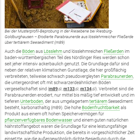
Bei der Musterprofil-Beprobung in der Riesebene bei Riesbürg-
Goldburghausen – Erodierte Parabraunerde aus lösslehmreicher Fließerde
über tertiärem Seesediment (m89)
Auch die
Böden
aus
Lösslehm
und lösslehmreichen
Fließerden
im
baden-württembergischen Teil des Nördlinger Ries werden schon
seit jeher intensiv ackerbaulich genutzt. Die Grundlage dafür sind
neben der relativen klimatischen Gunstlage, die hier großflächig
verbreiteten, teilweise schwach pseudovergleyten
Parabraunerden
,
die untergeordnet oft mit schwarzerdeähnlichen Böden
vergesellschaftet sind (
m89
(Link
,
m133
(Link
,
m134
(Link
). Verbreitet sind die
Parabraunerden erodiert, nur mittel bis mäßig tief entwickelt und im
ist
ist
ist
tieferen
Unterboden
, der aus umgelagertem
extern)
extern)
tertiärem
extern)
Seesediment
besteht, karbonathaltig (m89). Die hohe
Bodenfruchtbarkeit
als
Produkt aus einem oft hohen Speichervermögen für
pflanzenverfügbares Bodenwasser
und einem guten natürlichen
Nährstoffangebot waren die Grundlage für eine leistungsfähige
landwirtschaftliche Produktion, die bereits in vorgeschichtlicher Zeit
einsetzte, wie die außergewöhnlich dichte Besiedlung durch die