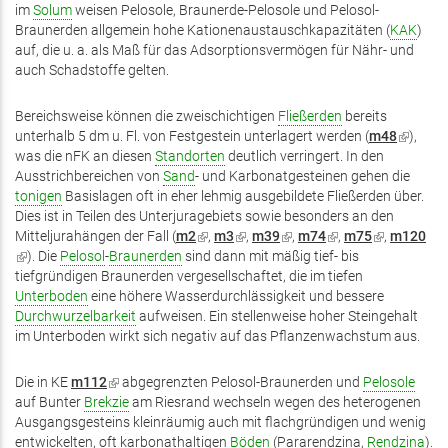
im
Solum
weisen Pelosole, Braunerde-Pelosole und Pelosol-
Braunerden allgemein hohe Kationenaustauschkapazitäten (
KAK
)
auf, die u. a. als Maß für das Adsorptionsvermögen für Nähr- und
auch Schadstoffe gelten.
Bereichsweise können die zweischichtigen
Fließerden
bereits
unterhalb 5 dm u. Fl. von Festgestein unterlagert werden (
m48
(Link
),
was die nFK an diesen
Standorten
deutlich verringert. In den
ist
Ausstrichbereichen von
Sand
- und Karbonatgesteinen gehen die
extern)
tonigen
Basislagen oft in eher lehmig ausgebildete Fließerden über.
Dies ist in Teilen des Unterjuragebiets sowie besonders an den
Mitteljurahängen der Fall (
m2
(Link
,
m3
(Link
,
m39
(Link
,
m74
(Link
,
m75
(Link
,
m120
(Link
). Die
Pelosol
-
Braunerden
sind dann mit mäßig tief- bis
ist
ist
ist
ist
ist
ist
tiefgründigen Braunerden vergesellschaftet, die im tiefen
extern)
extern)
extern)
extern)
extern)
extern)
Unterboden
eine höhere Wasserdurchlässigkeit und bessere
Durchwurzelbarkeit
aufweisen. Ein stellenweise hoher Steingehalt
im Unterboden wirkt sich negativ auf das Pflanzenwachstum aus.
Die in KE
m112
(Link
abgegrenzten Pelosol-Braunerden und
Pelosole
auf Bunter
Brekzie
ist
am Riesrand wechseln wegen des heterogenen
Ausgangsgesteins kleinräumig auch mit flachgründigen und wenig
extern)
entwickelten, oft karbonathaltigen
Böden
(Pararendzina,
Rendzina
).