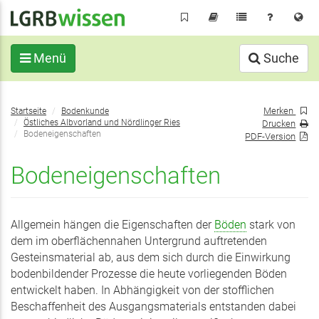
Direkt
zum
Inhalt
Menü
Suche
Sie
Merken
Startseite
Bodenkunde
befinden
Östliches Albvorland und Nördlinger Ries
Drucken
sich
Bodeneigenschaften
PDF-Version
hier:
Bodeneigenschaften
Allgemein hängen die Eigenschaften der
Böden
stark von
dem im oberflächennahen Untergrund auftretenden
Gesteinsmaterial ab, aus dem sich durch die Einwirkung
bodenbildender Prozesse die heute vorliegenden Böden
entwickelt haben. In Abhängigkeit von der stofflichen
Beschaffenheit des Ausgangsmaterials entstanden dabei