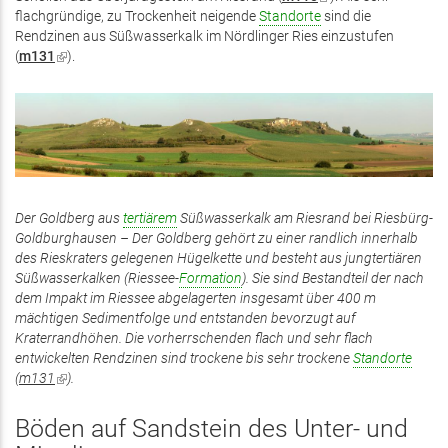
flachgründige, zu Trockenheit neigende
Standorte
ist
sind die
Rendzinen aus Süßwasserkalk im Nördlinger Ries einzustufen
extern)
(
m131
(Link
).
ist
extern)
Der Goldberg aus
tertiärem
Süßwasserkalk am Riesrand bei Riesbürg-
Goldburghausen – Der Goldberg gehört zu einer randlich innerhalb
des Rieskraters gelegenen Hügelkette und besteht aus jungtertiären
Süßwasserkalken (Riessee-
Formation
). Sie sind Bestandteil der nach
dem Impakt im Riessee abgelagerten insgesamt über 400 m
mächtigen Sedimentfolge und entstanden bevorzugt auf
Kraterrandhöhen. Die vorherrschenden flach und sehr flach
entwickelten Rendzinen sind trockene bis sehr trockene
Standorte
(
m131
(Link
).
ist
extern)
Böden auf Sandstein des Unter- und