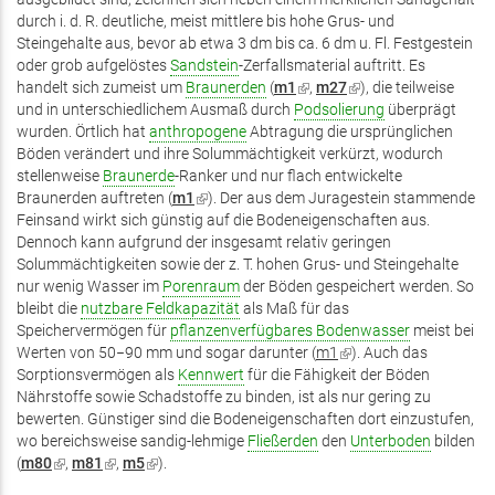
durch i. d. R. deutliche, meist mittlere bis hohe Grus- und
Steingehalte aus, bevor ab etwa 3 dm bis ca. 6 dm u. Fl. Festgestein
oder grob aufgelöstes
Sandstein
-Zerfallsmaterial auftritt. Es
handelt sich zumeist um
Braunerden
(
m1
(Link
,
m27
(Link
),
die teilweise
und in unterschiedlichem Ausmaß durch
Podsolierung
ist
ist
überprägt
wurden. Örtlich hat
anthropogene
Abtragung die ursprünglichen
extern)
extern)
Böden verändert und ihre Solummächtigkeit verkürzt, wodurch
stellenweise
Braunerde
-Ranker und nur flach entwickelte
Braunerden auftreten (
m1
(Link
). Der aus dem Juragestein stammende
Feinsand wirkt sich günstig auf die Bodeneigenschaften aus.
ist
Dennoch kann aufgrund der insgesamt relativ geringen
extern)
Solummächtigkeiten sowie der z. T. hohen Grus- und Steingehalte
nur wenig Wasser im
Porenraum
der Böden gespeichert werden. So
bleibt die
nutzbare Feldkapazität
als Maß für das
Speichervermögen für
pflanzenverfügbares Bodenwasser
meist bei
Werten von 50−90 mm und sogar darunter (
m1
(Link
). Auch das
Sorptionsvermögen als
Kennwert
für die Fähigkeit der Böden
ist
Nährstoffe sowie Schadstoffe zu binden, ist als nur gering zu
extern)
bewerten. Günstiger sind die Bodeneigenschaften dort einzustufen,
wo bereichsweise sandig-lehmige
Fließerden
den
Unterboden
bilden
(
m80
(Link
,
m81
(Link
,
m5
(Link
).
ist
ist
ist