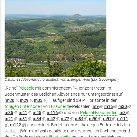
Östliches Albvorland nordöstlich von Eislingen/Fils (Lkr. Göppingen)
„Reine“
Pelosole
mit dominierendem P‑Horizont treten im
Bodenmuster des Östlichen Albvorlands nur untergeordnet auf
(
m20
(Link
,
m29
(Link
,
m33
(Link
). Häufiger sind die P‑Horizonte in den
tonigen
ist
Unterböden
ist
von
ist
Braunerde
-Pelosolen (
m9
(Link
,
m16
(Link
,
m30
(Link
,
m35
(Link
extern)
,
m41
(Link
extern)
,
m45
(Link
extern)
,
m116
(Link
) und von
Pelosol
-
Braunerden
ist
ist
(
m8
(Link
ist
,
m21
ist
(Link
,
m31
ist
(Link
,
m34
ist
(Link
,
m42
(Link
ist
,
m72
(Link
,
m84
(Link
,
m90
(Link
extern)
,
m97
(Link
extern)
,
m111
ist
exter
(Link
,
m122
extern)
ist
(Link
) ausgebildet. Bei letzteren ist die gegen Ende der letzten
extern)
ist
extern)
ist
ist
extern)
ist
ist
ist
ist
exter
ist
Kaltzeit
extern)
(Würmkaltzeit) gebildete und ursprünglich flächendeckend
ist
extern)
extern)
extern)
extern)
extern)
extern)
extern)