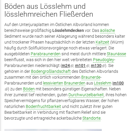
extern)
extern)
extern)
Böden aus Lösslehm und
lösslehmreichen Fließerden
Auf den Unterjuraplatten im Östlichen Albvorland kommen
bereichsweise großflächig
Lösslehmdecken
vor. Das
äolische
Sediment wurde nach seiner Ablagerung während besonders kalter
und trockener Phasen hauptsächlich in der letzten
Kaltzeit
(Würm)
häufig durch Solifluktionsvorgänge noch etwas verlagert. Die
ausgebildeten
Parabraunerden
sind meist durch mittlere
Staunässe
beeinflusst, was sich in den hier weit verbreiteten
Pseudogley
-
Parabraunerden niederschlägt (
m24
(Link
,
m101
(Link
,
m130
(Link
). Sie
gehören in der
Bodengroßlandschaft
ist
des Östlichen Albvorlands
ist
ist
zusammen mit den örtlich vorkommenden
extern)
Braunerde
extern)
-
extern)
Parabraunerden und
lessivierten
Braunerden
aus
Lösslehm
(
m100
(Link
) zu den
Böden
mit besonders günstigen Eigenschaften. Neben
ist
ihrer zumeist tief reichenden, guten
Durchwurzelbarkeit
, ihres hohen
extern)
Speichervermögens für pflanzenverfügbares Wasser, der hohen
natürlichen
Bodenfruchtbarkeit
und nicht zuletzt ihrer guten
Bearbeitbarkeit in Verbindung mit flachem Relief sind sie
bevorzugte und ertragreiche ackerbauliche
Standorte
.