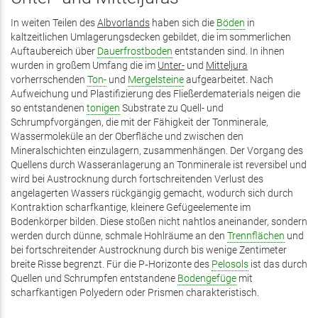
In weiten Teilen des
Albvorlands
haben sich die
Böden
in
kaltzeitlichen Umlagerungsdecken gebildet, die im sommerlichen
Auftaubereich über
Dauerfrostboden
entstanden sind. In ihnen
wurden in großem Umfang die im
Unter-
und
Mitteljura
vorherrschenden
Ton-
und
Mergelsteine
aufgearbeitet. Nach
Aufweichung und Plastifizierung des Fließerdematerials neigen die
so entstandenen
tonigen
Substrate zu Quell- und
Schrumpfvorgängen, die mit der Fähigkeit der Tonminerale,
Wassermoleküle an der Oberfläche und zwischen den
Mineralschichten einzulagern, zusammenhängen. Der Vorgang des
Quellens durch Wasseranlagerung an Tonminerale ist reversibel und
wird bei Austrocknung durch fortschreitenden Verlust des
angelagerten Wassers rückgängig gemacht, wodurch sich durch
Kontraktion scharfkantige, kleinere Gefügeelemente im
Bodenkörper bilden. Diese stoßen nicht nahtlos aneinander, sondern
werden durch dünne, schmale Hohlräume an den
Trennflächen
und
bei fortschreitender Austrocknung durch bis wenige Zentimeter
breite Risse begrenzt. Für die P‑Horizonte des
Pelosols
ist das durch
Quellen und Schrumpfen entstandene
Bodengefüge
mit
scharfkantigen Polyedern oder Prismen charakteristisch.