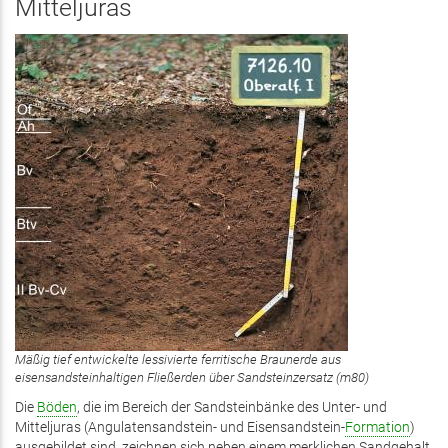
Mitteljuras
Mäßig tief entwickelte lessivierte ferritische Braunerde aus
eisensandsteinhaltigen Fließerden über Sandsteinzersatz (m80)
Die
Böden
, die im Bereich der Sandsteinbänke des Unter- und
Mitteljuras (Angulatensandstein- und Eisensandstein-
Formation
)
ausgebildet sind, zeichnen sich neben einem merklichen Sandgehalt