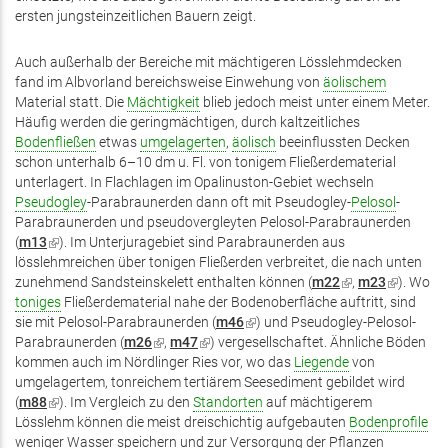
ersten jungsteinzeitlichen Bauern zeigt.
Auch außerhalb der Bereiche mit mächtigeren Lösslehmdecken
fand im Albvorland bereichsweise Einwehung von
äolischem
Material statt. Die
Mächtigkeit
blieb jedoch meist unter einem Meter.
Häufig werden die geringmächtigen, durch kaltzeitliches
Bodenfließen
etwas
umgelagerten
,
äolisch
beeinflussten Decken
schon unterhalb 6–10 dm u. Fl. von tonigem Fließerdematerial
unterlagert. In Flachlagen im Opalinuston-Gebiet wechseln
Pseudogley
-Parabraunerden dann oft mit Pseudogley-
Pelosol
-
Parabraunerden und pseudovergleyten Pelosol-Parabraunerden
(
m13
(Link
). Im Unterjuragebiet sind Parabraunerden aus
lösslehmreichen über tonigen Fließerden verbreitet, die nach unten
ist
zunehmend Sandsteinskelett enthalten können (
extern)
m22
(Link
,
m23
(Link
). Wo
toniges
Fließerdematerial nahe der Bodenoberfläche auftritt, sind
ist
ist
sie mit Pelosol-Parabraunerden (
m46
(Link
) und Pseudogley-Pelosol-
extern)
extern)
Parabraunerden (
m26
(Link
,
m47
(Link
) vergesellschaftet. Ähnliche Böden
ist
kommen auch im Nördlinger Ries vor, wo das
ist
ist
extern)
Liegende
von
umgelagertem, tonreichem tertiärem Seesediment gebildet wird
extern)
extern)
(
m88
(Link
). Im Vergleich zu den
Standorten
auf mächtigerem
Lösslehm können die meist dreischichtig aufgebauten
ist
Bodenprofile
weniger Wasser speichern und zur Versorgung der Pflanzen
extern)