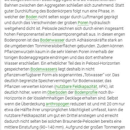
Bahnen zwischen den Aggregaten schließen sich zunehmend. Statt
guter Durchlüftung des Bodenkörpers folgt nun eine Phase, in
welcher der
Boden
nicht selten sogar durch Luftmangel geprägt
und durch das Verschwinden der groben
Poren
hydraulisch
weitgehend dicht ist. Pelosole zeichnen sich durch einen insgesamt
hohen Feinporenanteil am Gesamtporengehalt aus. In diesen engen
Bodenporen ist das
Bodenwasser
durch Adhäsionskräfte stark an
die umgebenden Tonmineraloberflächen gebunden. Zudem können
Pflanzenwurzeln kaum in die sehr kleinen Poren innerhalb der
tonigen Bodenaggregate eindringen und das dort enthaltene
Wasser erschließen. Ein erheblicher Teil des in Pelosol-Horizonten
gespeicherten
Bodenwassers
liegt deshalb in nicht
pflanzenverfügbarer Form als sogenanntes „Totwasser“ vor. Das
deutlich begrenzte Speichervermögen für Bodenwasser, das
Pflanzen verwerten können (
nutzbare Feldkapazität
, nFK), ist
deutlich höher, wenn im
Oberboden
der
Bodenprofile
noch Bv-
Horizonte in der lösslehmhaltigen Decklage erhalten sind. Selbst
wenn die Überdeckung
anthropogen
reduziert ist und mit 20 cm nur
etwa die Hälfte ihrer ursprünglichen Mächtigkeit umfasst, kann die
nutzbare Feldkapazität um gut ein Drittel ansteigen und erreicht
dadurch nicht selten bei solchen Braunerde-Pelosolen bereits eine
mittlere Einstufung (90−140 mm). Aufgrund der großen Tonmengen