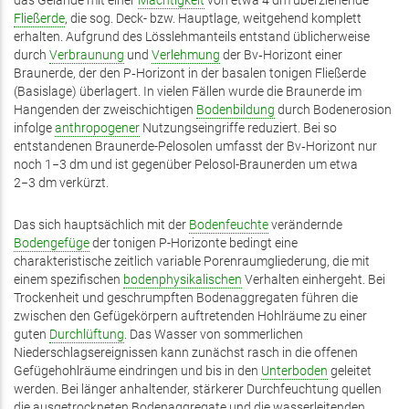
extern)
das Gelände mit einer
extern)
Mächtigkeit
von etwa 4 dm überziehende
Fließerde
, die sog. Deck- bzw. Hauptlage, weitgehend komplett
erhalten. Aufgrund des Lösslehmanteils entstand üblicherweise
durch
Verbraunung
und
Verlehmung
der Bv‑Horizont einer
Braunerde, der den P‑Horizont in der basalen tonigen Fließerde
(Basislage) überlagert. In vielen Fällen wurde die Braunerde im
Hangenden der zweischichtigen
Bodenbildung
durch Bodenerosion
infolge
anthropogener
Nutzungseingriffe reduziert. Bei so
entstandenen Braunerde-Pelosolen umfasst der Bv‑Horizont nur
noch 1−3 dm und ist gegenüber Pelosol-Braunerden um etwa
2−3 dm verkürzt.
Das sich hauptsächlich mit der
Bodenfeuchte
verändernde
Bodengefüge
der tonigen P-Horizonte bedingt eine
charakteristische zeitlich variable Porenraumgliederung, die mit
einem spezifischen
bodenphysikalischen
Verhalten einhergeht. Bei
Trockenheit und geschrumpften Bodenaggregaten führen die
zwischen den Gefügekörpern auftretenden Hohlräume zu einer
guten
Durchlüftung
. Das Wasser von sommerlichen
Niederschlagsereignissen kann zunächst rasch in die offenen
Gefügehohlräume eindringen und bis in den
Unterboden
geleitet
werden. Bei länger anhaltender, stärkerer Durchfeuchtung quellen
die ausgetrockneten Bodenaggregate und die wasserleitenden