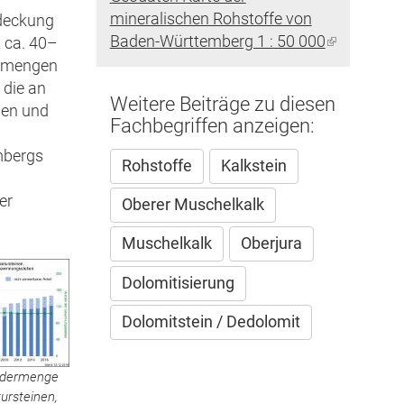
extern)
mineralischen Rohstoffe von
deckung
Baden-Württemberg 1 : 50 000
(Link
 ca. 40–
ist
ermengen
extern)
 die an
Weitere Beiträge zu diesen
sen und
Fachbegriffen anzeigen:
mbergs
Rohstoffe
Kalkstein
er
Oberer Muschelkalk
Muschelkalk
Oberjura
Dolomitisierung
Dolomitstein / Dedolomit
ördermenge
ursteinen,