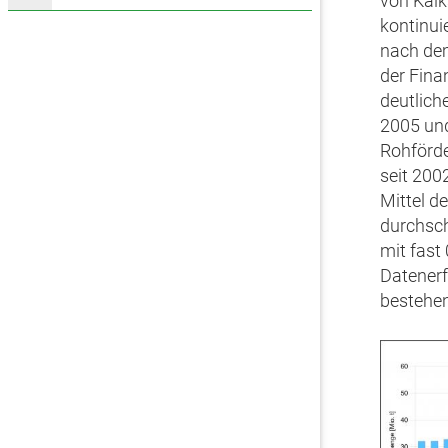
von Kalk
kontinui
nach de
der Fina
deutlich
2005 und
Rohförde
seit 200
Mittel d
durchsch
mit fast
Datenerf
bestehe