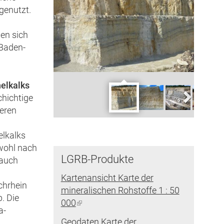
genutzt.
en sich
Baden-
elkalks
chichtige
teren
elkalks
wohl nach
LGRB-Produkte
 auch
e
Kartenansicht Karte der
hrhein
mineralischen Rohstoffe 1 : 50
. Die
000
(Link
a-
ist
Geodaten Karte der