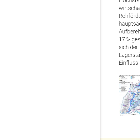
Höchstst
wirtscha
Rohförd
hauptsäc
Aufberei
17 % ges
sich der
Lagerstä
Einfluss