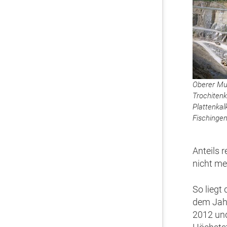
Oberer Mus
Trochitenk
Plattenkal
Fischinge
Anteils 
nicht me
So liegt 
dem Jahr
2012 und