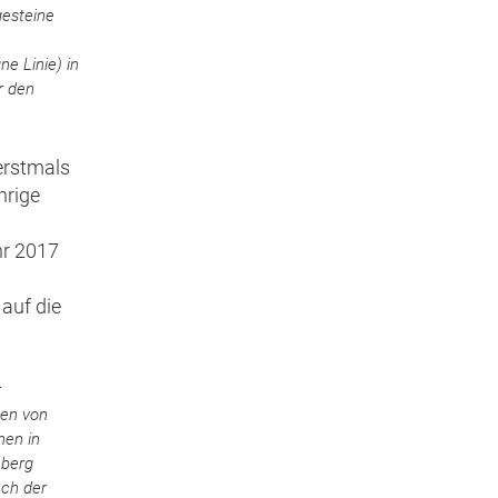
esteine
e Linie) in
r den
erstmals
hrige
hr 2017
 auf die
r
en von
nen in
berg
ach der