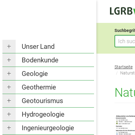
Suchbegri
Unser Land
Bodenkunde
Sie
Startseite
befinden
Geologie
Naturst
sich
Geothermie
hier:
Nat
Geotourismus
Hydrogeologie
Ingenieurgeologie