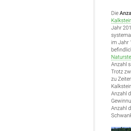
Die
Anza
Kalkstei
Jahr 201
systema
im Jahr 
befindli
Naturste
Anzahl s
Trotz z
zu Zeite
Kalkstei
Anzahl d
Gewinnun
Anzahl d
Schwanku