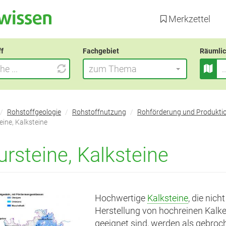
Direkt
zum
Merkzettel
Inhalt
ff
Fachgebiet
Räumlic
zum Thema
Rohstoffgeologie
Rohstoffnutzung
Rohförderung und Produkti
eine, Kalksteine
ursteine, Kalksteine
Hochwertige
Kalksteine
, die nich
Herstellung von hochreinen Kalk
geeignet sind, werden als gebroc